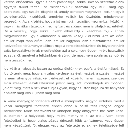
kérése elsősorban ugyanis nem parancsolja, sokkal inkább szeretne elénk
egyfajta tükröt tartani, ad mindannyiunk számára egy lelki, meg egy
szerzetesi, egy szalézi diagnózist, amely pontosan megnevezi korunk egyik
legjellemzőbb kísértését, amelybe valljuk be őszintén, mindannyian
beleesünk. Az a kísértés, hogy a jót ma ritkán tagadják meg nyíltan köztünk,
vagy mi is ritkán tagadjuk meg nyíltan, és a jónak nem is vitatjuk az értékét.
De a veszély, hogy sokkal inkább elhalasztjuk, későbbre toljuk annak
megvalósítását. Egy alkalmasabb pillanatra kezdjük el bízni. Arra az időre,
amikor majd több erőm lesz, amikor nagyobb lesz a tisztánlátás, amikor
kedvezőbb körülmények állnak majd a rendelkezésünkre, és folytathatnánk
saját korosztályunknak megfelelően azt a sort, hogy éppen miért halasztjuk
el azt a jót, amelyet a lelkünkben érzünk, de most nem alkalmas az idő, és
nem tesszük meg.
Így válik a halogatás lassan az egész életünknek egyfajta életformájává. És
így történik meg, hogy a hivatás kérdése, az élethivatásé, a szalézi hivatásé
is nem látványos válságként érkezett el közénk, hanem szépen, csendes
elcsúszásként, elhalasztásként jelent meg, sőt, mondhatjuk múltidőben:
jelent meg, mert a szív már tudja ugyan, hogy az Isten hívja, na de hányszor
a válasz meg késik: „Most még nem.”
A kánai menyegző története ebből a szempontból nagyon érdekes, mert a
kánai menyegző története éppen ebbe a belső feszültségbe enged
betekintést. Mária észreveszi az ünnepen, hogy elfogyott a bor. Nem kezdi
el elemezni a helyzetet, hogy miért, mennyire, ki az oka... Nem keres
felelősöket is, hogy biztos Jézus érkezett több tanítvánnyal, vagy éppen
nem készültünk föl eléggé, vagy az felejtette el, akinek felelőssége lett