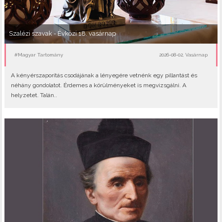
Szalézi szavak - Évközi 18. vasárnap
#Magyar Tartomány
2026-08-02, Vasárnap
A kényérszaporítás csodájának a lényegére vetnénk egy pillantást és
néhány gondolatot. Érdemes a körülményeket is megvizsgálni. A
helyzetet. Talán..