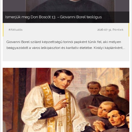
Ismerjük meg Don Boscót 13. – Giovanni Borel teológus
#Aktuális
2026-07-31, Péntek
Giovanni Borel szilárd képzettségű torinói papként tűnik fel, aki mélyen
beágyazódott a város lelkipásztori és karitatív életébe. Királyi káplánként,..