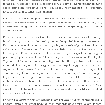
formálója. A szolgák pedig a legegyszerűn, szinte jelentéktelennek tűnő
cselekedeteken keresztül lépnek be, azzal, hogy megtöltik a korsónkat,
Krisztusnak a misztériumába titkában.
Fordulatok. Krisztus kilép, az ember belép. A hit és a cselekvés itt nagyon
szorosan összekapcsolódik. A hit ugyanis mindannyiunk életének irányt ad,
a cselekvés pedig majd láthatóvá teszi annak az erejét, hogy a hit micsoda
csodákra képes.
Kedves testvérek, ez az a dinamika, amelyben a keresztény élet nem egy
belső élmény marad, az én élményem, az én spirituális megtapasztalásom.
És nem is puszta aktivizmus lesz, hogy tegyünk már végre valamit, hanem
élő kapcsolat. Élő kapcsolattá bontakozik ki Krisztus és a tanítvány között, a
tanítvány és Krisztus között. Ezt a belső mozgást ragadta meg nagyon
pontosan jó pár tíz évvel ezelőtt, már majdnem fél évszázadat Don Egidio
Vigano rendfőnökként, amikor arra figyelmeztetett, hogy Krisztus követése
nem erkölcsi program. Az, hogy mi keresztények vagyunk, szerzetesek
vagyunk, krisztuskövetőkké lettünk, az nem egy erkölcsi programból
születik meg. És nem is fegyelmi teljesítményként tartja fenn majd magát,
hogy mit szabad, meg mit nem szabad, mit tilos és mit lehet. Hanem egy
mély belső szikra lobbantja föl, amit az ember a lelkében érez Krisztus iránt.
És ez a szikra gyakran még szavakkal sem könnyen megragadható. Mert
akinek már volt ilyen élménye az nem tudja szavakba önteni. Mégis irányt ad
majd az egész életének.
És figyelj, a veszély nem ott kezdődik, amikor valaki nyíltan szembefordul a
hívással, azzal a szikrával, hogy az Isten meghívta őt valamire, valami többre.