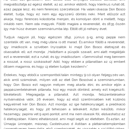
megváltoztatja az egész életét, az az, amikor eldönti, hogy klerikus ruhát ölt,
azaz pappá lesz, és nem ferences szerzetessé. Ha valaki olvassa Don Bosco
életét, tudja, hogy ez nem egy egyszerű döntés neki. Mert először azt
akarja, hogy ferences kolostorba menjen, és komolyan dönt a mellett, hogy
inkább nem. Nem oda megyek. Fölölti magára a reverendát, és 1835 őszén
így már húsz évesen szemináriumba lép. Eltölt ott jó néhány évet.
Tudjuk nagyon jól, hogy egészen 1841. június 5-ig, amíg pappá nem
szentelik ott van, meg még utána is ott marad. És amikor fölölti a reverendát,
így imádkozik a szívében (nyissátok ki majd Don Bosco életrajzát és
olvassátok el), azt mondja: „Hallottam a püspök szavait, ami alatt megáldják
ezt a reverendát, ezt a ruhát, és így imádkoztam: »Semmisítsd meg bennem
a rosszat, a rossz szokásokat! Add, hogy ebben a pillanatban az új embert
öltsem magamra, és hogy új életen tudjak kezdeni!«”
Érdekes, hogy ebből a szempontból talán mintegy 9-10 olyan feljegyzés van,
akik arról számolnak, milyen volt az élet Don Boscóval a szemináriumban,
hogy Don Bosco ezt nagyon mélyen meg akarta élni, és amikor eljön a
pappászentelésének pillanata, hoz egy másik döntést, amely ezt kiegészíti,
tökéletesíti. Megragadja a pillanatot. Azt mondja, felszentelésekor
nyilvánválóvá válik, 26 évesen, hogy az első szentmisében két különös
kegyelmet kér Don Bosco. Azt mondja: az ige hatékonyságát, a predikáció
hatékonyságát, és hogy jót tehessen a lelkekért. Aztán később, mikor
hazamegy, papírra vet 9 apró pontot, amit ma nem olvasok föl, elolvashatsz az
ő életrajzában. Kilenc elhatározást, ami majd segíti az életében. És aztán, az
Úrnapja ünnepén, másnap, Castelnuovo d Astiban a plébániatemplomban
ünnepélyesen bemutatja első szentmiséjét, és visszatér a szülőfalujában,