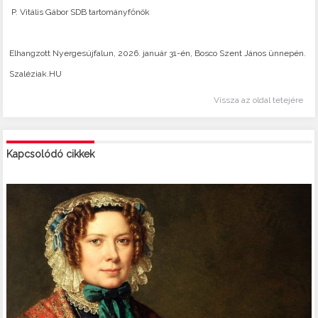
P. Vitális Gábor SDB tartományfőnök
Elhangzott Nyergesújfalun, 2026. január 31-én, Bosco Szent János ünnepén.
Szaléziak.HU
Vissza az oldal tetejére
Kapcsolódó cikkek