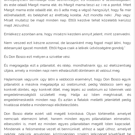
és este odaáll Margit mama elé, és Margit mama teszi az i-re a pontot. Mert
Margit mama este odaállt elé, és ő adta meg a végső hangsúlyt, hogy fia már
előrehaladott, és beléphet az érettség korába. Azt mondta neki: „Pap vagy.
Misét mutatsz be majd minden nap. Ettől kezdve tehát közelebb kerülsz
majd Jézushoz.
Emlékezz azonban arra, hogy misézni kezdeni annyit jelent, mint szenvedni.
Nem veszed ezt készre azonnal, de lassanként meg fogod majd látni, hogy
édesanyád igazat mondott. Ettől fogva csak a lelkek üdvösségére gondolj.”
És Don Bosco ezt mélyen a szívébe vési.
És megragadja ezt a pillanatot, és rálép, mondhatnánk így, az életszentség
útjára, amely a minden napi nem elhalasztott döntésein át valósul meg.
Hajlamosak vagyunk úgy látni a valdoccói eseményt, hogy Don Bosco egyik
pillanatról a másikra megalapítja az oratóriumot, pedig Valdocco sem egy
konkrét döntés, egy konkrét ötlet, meg lépés: az oratórium az Istennek való
engedelmességből született meg. Hallja az Isten meghívását, és
engedelmeskedik minden nap. És aztán a fiatalok melletti jelenlétét pedig
hivatássá érlelte a mindennapi elköteleződés.
Don Bosco élete ezért vált megélt krónikává. Olyan történetté, amelyet
nemcsak elemezni lehet, hanem minden egyes pillanatában elmesélni,
elbeszélni is, mert ez minden egyes pillanatában megélt Isten kapcsolat.
Mindenek a felismerése vezet el bennünket, ahhoz a saját úthoz, amelyet
nektek, nekünk, egyénileg, közösségileg, szalézi lelkiséget követőkét be