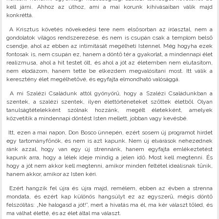
kell járni. Ahhoz az úthoz, ami a mai korunk kihívásaiban válik majd
konkréttá.
A Krisztus követés növekedési tere nem elsősorban az íróasztal, nem a
gondolatok világos rendszerezése, és nem is csupán csak a templom belső
csendje, ahol az ebben az intimitását megélheti Istennel. Még hogyha ezek
fontosak is, nem csupán ez, hanem a döntő tér a gyakorlat, a mindennapi élet
realizmusa, ahol a hit testet ölt, és ahol a jót az életemben nem elutasítom,
nem elodázom, hanem tette be elkezdem megvalósítani most. Itt válik a
keresztény élet megélhetővé, és egyfajta elmondható valósággá.
A mi Szalézi Családunk attól gyönyörű, hogy a Szalézi Családunkban a
szentek, a szalézi szentek, ilyen élettörténeteket szőttek életből. Olyan
tanulságtételekként szólnak hozzánk, megélt életekként, amelyek
közvetítik a mindennapi döntést Isten mellett, jobban vagy kevésbé.
Itt, ezen a mai napon, Don Bosco ünnepén, ezért sosem új programot hirdet
egy tartományfőnök, és nem is azt kapunk. Nem új elvárások nehezednek
ránk azzal, hogy van egy új strennánk, hanem egyfajta emlékeztetést
kapunk arra, hogy a lélek ideje mindig a jelen idő. Most kell megtenni. És
hogy a jót nem akkor kell megtenni, amikor minden feltétel ideálisnak tűnik,
hanem akkor, amikor az Isten kéri.
Ezért hangzik fel újra és újra majd, remélem, ebben az évben a strenna
mondata, és ezért kap különös hangsúlyt ez az egyszerű, mégis döntő
felszólítás: „Ne halogasd a jót!”, mert a hivatás ma él, ma kér választ tőled, és
ma válhat életté, és az élet által ma választ.