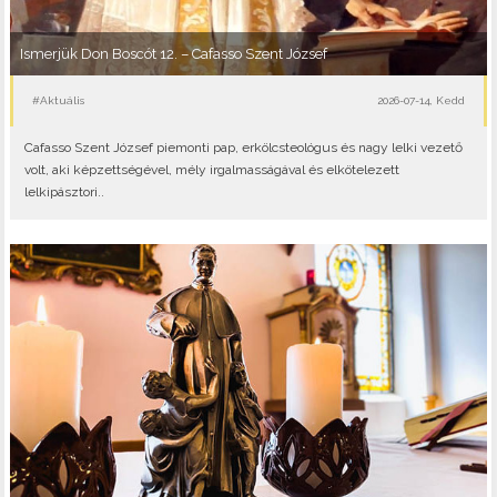
Ismerjük Don Boscót 12. – Cafasso Szent József
#Aktuális
2026-07-14, Kedd
Cafasso Szent József piemonti pap, erkölcsteológus és nagy lelki vezető
volt, aki képzettségével, mély irgalmasságával és elkötelezett
lelkipásztori..