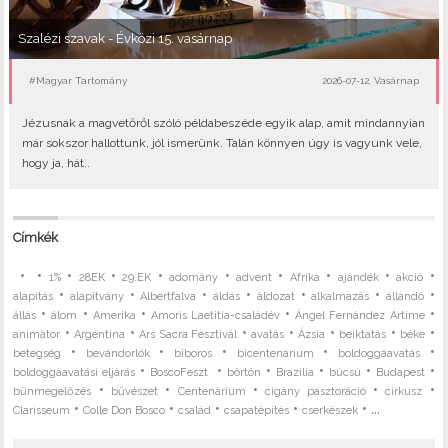
Szalézi szavak - Évközi 15. vasárnap
#Magyar Tartomány
2026-07-12, Vasárnap
Jézusnak a magvetőről szóló példabeszéde egyik alap, amit mindannyian
már sokszor hallottunk, jól ismerünk. Talán könnyen úgy is vagyunk vele,
hogy ja, hát..
Címkék
•
•
•
•
•
•
•
•
•
•
1%
28EK
29.EK
adomány
advent
Afrika
ajándék
akció
•
•
•
•
•
•
•
alapítás
alapítvány
Albertfalva
áldás
áldozat
alkalmazás
állandó
•
•
•
•
•
állás
álom
Amerika
Amoris Laetitia-családév
Ángel Fernández Artime
•
•
•
•
•
•
•
animátor
Argentína
Ars Sacra Fesztivál
avatás
Ázsia
beiktatás
béke
•
•
•
•
•
betegség
bevándorlók
bíboros
bicentenárium
boldoggáavatás
•
•
•
•
•
•
boldoggáavatási eljárás
BoscoFeszt
börtön
Brazília
búcsú
Budapest
•
•
•
•
•
bűnmegelőzés
bűvészet
Centenárium
cigány pasztoráció
cirkusz
•
•
•
•
• ...
Clarisseum
Colle Don Bosco
család
csapatépítés
cserkészek