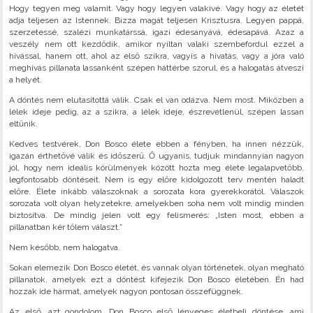
Hogy tegyen meg valamit. Vagy hogy legyen valakivé. Vagy hogy az életét
adja teljesen az Istennek. Bízza magát teljesen Krisztusra. Legyen pappá,
szerzetessé, szalézi munkatárssá, igazi édesanyává, édesapává. Azaz a
veszély nem ott kezdődik, amikor nyíltan valaki szembefordul ezzel a
hívással, hanem ott, ahol az első szikra, vagyis a hivatás, vagy a jóra való
meghívás pillanata lassanként szépen háttérbe szorul, és a halogatás átveszi
a helyét.
A döntés nem elutasítottá válik. Csak el van odázva. Nem most. Miközben a
lélek ideje pedig, az a szikra, a lélek ideje, észrevétlenül, szépen lassan
eltűnik.
Kedves testvérek, Don Bosco élete ebben a fényben, ha innen nézzük,
igazán érthetővé válik és időszerű. Ő ugyanis, tudjuk mindannyian nagyon
jól, hogy nem ideális körülmények között hozta meg élete legalapvetőbb,
legfontosabb döntéseit. Nem is egy előre kidolgozott terv mentén haladt
előre. Élete inkább válaszoknak a sorozata kora gyerekkorától. Válaszok
sorozata volt olyan helyzetekre, amelyekben soha nem volt mindig minden
biztosítva. De mindig jelen volt egy felismerés: „Isten most, ebben a
pillanatban kér tőlem választ.”
Nem később, nem halogatva.
Sokan elemezik Don Bosco életét, és vannak olyan történetek, olyan megható
pillanatok, amelyek ezt a döntést kifejezik Don Bosco életében. Én had
hozzak ide hármat, amelyek nagyon pontosan összefüggnek.
Az első, azt gondolom, Don Bosco első lényeges életbeli döntése, ami