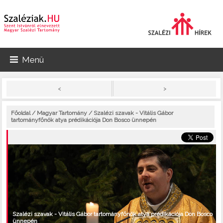
Menü
>
<
Főoldal
/
Magyar Tartomány
/ Szalézi szavak - Vitális Gábor
tartományfőnök atya prédikációja Don Bosco ünnepén
Szalézi szavak - Vitális Gábor tartományfőnök atya prédikációja Don Bosco
ünnepén