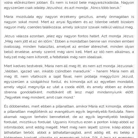
volna előkészíteni jobban. És nem is kezd bele magyarázkodásba. Nagyon
egyszerűen csak odalép Jézushoz, és azt mondja: „Nincs több boruk.”
Mária mozdulata egy nagyon érzékeny gesztus, amely önmagában is
nagyon sokat mond. Mert az anyai figyelem és az Istenbe vetett bizalom
nagyon mély, csendes találkozása, amely sokszor szavak nélkül valósul meg.
Jézus válasza azonban, jelez egy nagyon fontos határt. Azt mondja Jézus:
„Még nem jött el az én időm.” Ebben a mondatban benne van minden emberi
óvatosság, minden halasztás, amelyet az ember átérezhet, minden olyan
belső érvelése, amely szerint még várni kell. Mert az idő nem alkalmas, a
helyzet még nem kiforrott, a feltételek még nem ideálisak.
Mert kedves testvérek, Mária nem áll meg itt, és nem azt mondja Jézusnak:
„Valóban, igazad van, inkább csöndben maradunk” - hanem Mária nem áll
meg itt, nem vitatkozik a saját fiával, nem próbálja meggyőzni Jézust,
egyszerűen a szolgákhoz fordul, és kimondja azt az egyetlen mondatot,
amely végül megnyitja az utat a csoda előtt, és amely ebben az évben
strenna gondolatként, mottóként ott lesz majd mindannyiunk előtt:
„Tegyetek meg mindent, amit csak mond.”
És döbbenetes, mert ebben a pillanatban, amikor Mária ezt kimondja, ebben
a pillanatban megtörténik az evangélium egyik legmélyebb fordulata. Nem
akarnak nagyon terhelni benneteket, de az egyik legmélyebb teológiai
fordulat, misztikus fordulat. Ugyanis Krisztus ezen a ponton kilép abból az
intimitásból, amit eddig megélt. Mert még nem lépett színre, kilép abból a
láthatatlan térből, abból a láthatatlanságból, amit addig élt, és belép a
történelem konkrét világába az események közé. Sőt, ő lesz az esemény