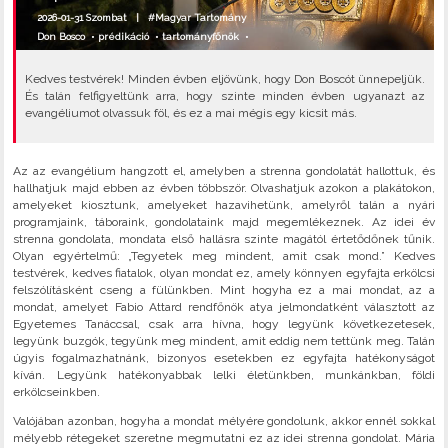
2026-01-31 Szombat |
#Magyar Tartomány
Don Bosco
•
prédikáció
•
tartományfőnök
•
Kedves testvérek! Minden évben eljövünk, hogy Don Boscót ünnepeljük.
És talán felfigyeltünk arra, hogy szinte minden évben ugyanazt az
evangéliumot olvassuk föl, és ez a mai mégis egy kicsit más.
Az az evangélium hangzott el, amelyben a strenna gondolatát hallottuk, és
hallhatjuk majd ebben az évben többször. Olvashatjuk azokon a plakátokon,
amelyeket kiosztunk, amelyeket hazavihetünk, amelyről talán a nyári
programjaink, táboraink, gondolataink majd megemlékeznek. Az idei év
strenna gondolata, mondata első hallásra szinte magától értetődőnek tűnik.
Olyan egyértelmű: „Tegyetek meg mindent, amit csak mond.” Kedves
testvérek, kedves fiatalok, olyan mondat ez, amely könnyen egyfajta erkölcsi
felszólításként cseng a fülünkben. Mint hogyha ez a mai mondat, az a
mondat, amelyet Fabio Attard rendfőnök atya jelmondatként választott az
Egyetemes Tanáccsal, csak arra hívna, hogy legyünk következetesek,
legyünk buzgók, tegyünk meg mindent, amit eddig nem tettünk meg. Talán
úgyis fogalmazhatnánk, bizonyos esetekben ez egyfajta hatékonyságot
kíván. Legyünk hatékonyabbak lelki életünkben, munkánkban, földi
erkölcseinkben.
Valójában azonban, hogyha a mondat mélyére gondolunk, akkor ennél sokkal
mélyebb rétegeket szeretne megmutatni ez az idei strenna gondolat. Mária