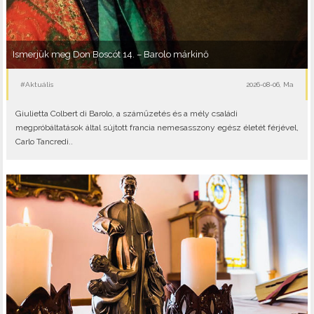
Ismerjük meg Don Boscót 14. – Barolo márkinő
#Aktuális
2026-08-06, Ma
Giulietta Colbert di Barolo, a száműzetés és a mély családi
megpróbáltatások által sújtott francia nemesasszony egész életét férjével,
Carlo Tancredi..