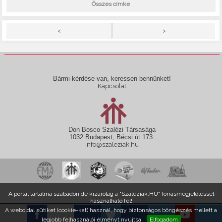
Összes címke
>
<
Bármi kérdése van, keressen bennünket!
Kapcsolat
Don Bosco Szalézi Társasága
1032 Budapest, Bécsi út 173.
info@szaleziak.hu
A portál tartalma szabadon,de kizárólag a "Szaléziak.HU" forrásmegjelöléssel
használható fel!
A weboldal sütiket (cookie-kat) használ, hogy biztonságos böngészés mellett a
legjobb felhasználói élményt nyújtsa.
Elfogadom