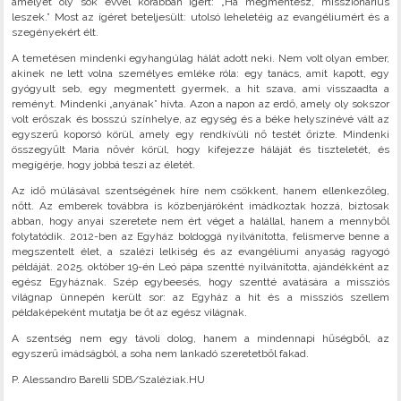
amelyet oly sok évvel korábban ígért: „Ha megmentesz, misszionárius
leszek.” Most az ígéret beteljesült: utolsó leheletéig az evangéliumért és a
szegényekért élt.
A temetésen mindenki egyhangúlag hálát adott neki. Nem volt olyan ember,
akinek ne lett volna személyes emléke róla: egy tanács, amit kapott, egy
gyógyult seb, egy megmentett gyermek, a hit szava, ami visszaadta a
reményt. Mindenki „anyának” hívta. Azon a napon az erdő, amely oly sokszor
volt erőszak és bosszú színhelye, az egység és a béke helyszínévé vált az
egyszerű koporsó körül, amely egy rendkívüli nő testét őrizte. Mindenki
összegyűlt Maria nővér körül, hogy kifejezze háláját és tiszteletét, és
megígérje, hogy jobbá teszi az életét.
Az idő múlásával szentségének híre nem csökkent, hanem ellenkezőleg,
nőtt. Az emberek továbbra is közbenjáróként imádkoztak hozzá, biztosak
abban, hogy anyai szeretete nem ért véget a halállal, hanem a mennyből
folytatódik. 2012-ben az Egyház boldoggá nyilvánította, felismerve benne a
megszentelt élet, a szalézi lelkiség és az evangéliumi anyaság ragyogó
példáját. 2025. október 19-én Leó pápa szentté nyilvánította, ajándékként az
egész Egyháznak. Szép egybeesés, hogy szentté avatására a missziós
világnap ünnepén került sor: az Egyház a hit és a missziós szellem
példaképeként mutatja be őt az egész világnak.
A szentség nem egy távoli dolog, hanem a mindennapi hűségből, az
egyszerű imádságból, a soha nem lankadó szeretetből fakad.
P. Alessandro Barelli SDB/Szaléziak.HU