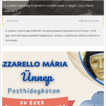
A szalézi szentség történelmi vonatkozásai: a Segítő Szűz Mária
Leányai 1.
#Aktuális
2026-05-13, Szerda
A szalézi szentség történeti vonatkozásairól beszélni annyit tesz, mint
egy konkrét tapasztalattal foglalkozni, amely a valdoccói oratóriumból és a
mornesei..