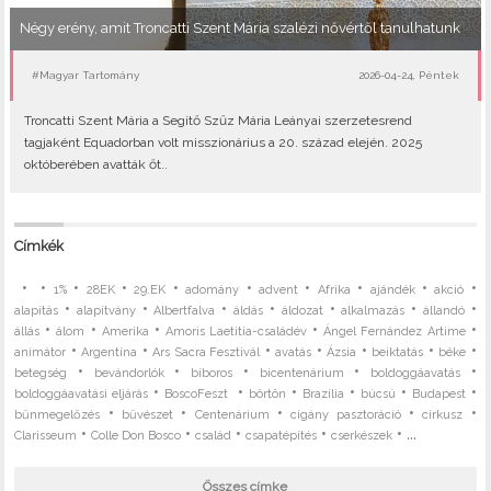
Négy erény, amit Troncatti Szent Mária szalézi nővértől tanulhatunk
#Magyar Tartomány
2026-04-24, Péntek
Troncatti Szent Mária a Segítő Szűz Mária Leányai szerzetesrend
tagjaként Equadorban volt misszionárius a 20. század elején. 2025
októberében avatták őt..
Címkék
•
•
•
•
•
•
•
•
•
•
1%
28EK
29.EK
adomány
advent
Afrika
ajándék
akció
•
•
•
•
•
•
•
alapítás
alapítvány
Albertfalva
áldás
áldozat
alkalmazás
állandó
•
•
•
•
•
állás
álom
Amerika
Amoris Laetitia-családév
Ángel Fernández Artime
•
•
•
•
•
•
•
animátor
Argentína
Ars Sacra Fesztivál
avatás
Ázsia
beiktatás
béke
•
•
•
•
•
betegség
bevándorlók
bíboros
bicentenárium
boldoggáavatás
•
•
•
•
•
•
boldoggáavatási eljárás
BoscoFeszt
börtön
Brazília
búcsú
Budapest
•
•
•
•
•
bűnmegelőzés
bűvészet
Centenárium
cigány pasztoráció
cirkusz
•
•
•
•
• ...
Clarisseum
Colle Don Bosco
család
csapatépítés
cserkészek
Összes címke