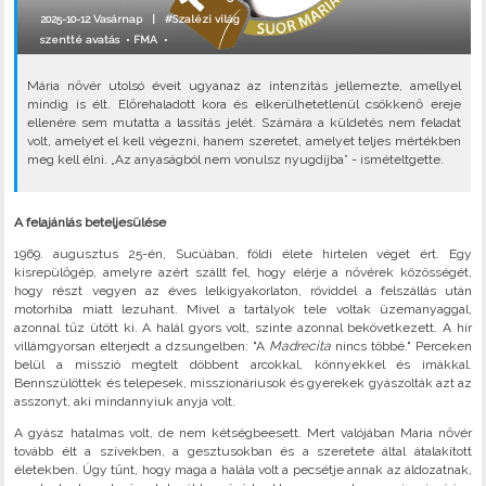
2025-10-12 Vasárnap |
#Szalézi világ
szentté avatás
•
FMA
•
Mária nővér utolsó éveit ugyanaz az intenzitás jellemezte, amellyel
mindig is élt. Előrehaladott kora és elkerülhetetlenül csökkenő ereje
ellenére sem mutatta a lassítás jelét. Számára a küldetés nem feladat
volt, amelyet el kell végezni, hanem szeretet, amelyet teljes mértékben
meg kell élni. „Az anyaságból nem vonulsz nyugdíjba” - ismételtgette.
A felajánlás beteljesülése
1969. augusztus 25-én, Sucúában, földi élete hirtelen véget ért. Egy
kisrepülőgép, amelyre azért szállt fel, hogy elérje a nővérek közösségét,
hogy részt vegyen az éves lelkigyakorlaton, röviddel a felszállás után
motorhiba miatt lezuhant. Mivel a tartályok tele voltak üzemanyaggal,
azonnal tűz ütött ki. A halál gyors volt, szinte azonnal bekövetkezett. A hír
villámgyorsan elterjedt a dzsungelben: "A
Madrecita
nincs többé." Perceken
belül a misszió megtelt döbbent arcokkal, könnyekkel és imákkal.
Bennszülöttek és telepesek, misszionáriusok és gyerekek gyászolták azt az
asszonyt, aki mindannyiuk anyja volt.
A gyász hatalmas volt, de nem kétségbeesett. Mert valójában Maria nővér
tovább élt a szívekben, a gesztusokban és a szeretete által átalakított
életekben. Úgy tűnt, hogy maga a halála volt a pecsétje annak az áldozatnak,