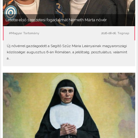
Letette első szerzetesi fogadalmát Németh Márta nővér
#Magyar Tartomány
2026-08-06, Tegnap
Új nővérrel gazdagodott a Segítő Szűz Mária Leányainak magyarországi
közössége: augusztus 6-án Rómában, a jelöltség, posztulátus, valamint
a..