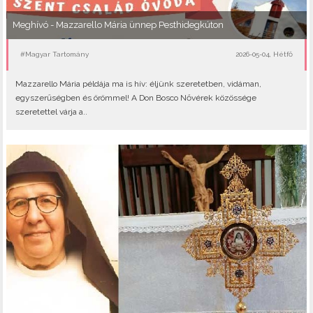
Meghívó - Mazzarello Mária ünnep Pesthidegkúton
#Magyar Tartomány
2026-05-04, Hétfő
Mazzarello Mária példája ma is hív: éljünk szeretetben, vidáman,
egyszerűségben és örömmel! A Don Bosco Nővérek közössége
szeretettel várja a..