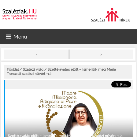
Menü
>
<
Főoldal
/
Szalézi világ
/ Szetté avatás előtt – Ismerjük meg Maria
Troncatti szalézi nővért -12.
Szetté avatás előtt – Ismerjük meg Maria Troncatti szalézi nővért -12.