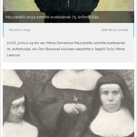
Mazzarello anya szentté avatásának 75. évfordulója
#Szalézi világ
2026-06-24, Szerda
2026. június 24-én van Mária Domenica Mazzarello szentté avatásának
75. évfordulója, aki Don Boscóval közösen alapította a Segítő Szűz Mária
Leányai..