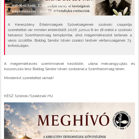
2026-06-02 Kedd |
#Magyar Tartomány
megemlékezés
•
Sándor István
•
A Keresztény Értelmiségiek Szövetségének szolnoki csoportja
szeretettel vár minden érdeklődőt 2026. június 8-án 18 órától a szolnoki
belvárosi Szentháromság templomba, ahol megemlékezést tartanak a
város szülötte, Boldog Sándor István szalézi testvér vértanúságának 73.
évfordulóján.
A megemlékezés szentmisével kezdődik, utána mécsesgyújtás és
koszorúzás lesz Boldog Sándor István szobránál a Szentháromság téren.
Mindenkit szeretettel várnak!
KÉSZ Szolnok/Szaléziak.HU