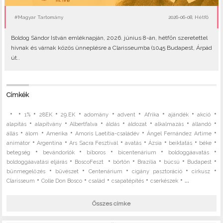
#Magyar Tartomány
2026-06-08, Hétfő
Boldog Sándor István emléknapján, 2026. június 8-án, hétfőn szeretettel
hívnak és várnak közös ünneplésre a Clarisseumba (1045 Budapest, Árpád
út..
Címkék
•
•
•
•
•
•
•
•
•
•
1%
28EK
29.EK
adomány
advent
Afrika
ajándék
akció
•
•
•
•
•
•
•
alapítás
alapítvány
Albertfalva
áldás
áldozat
alkalmazás
állandó
•
•
•
•
•
állás
álom
Amerika
Amoris Laetitia-családév
Ángel Fernández Artime
•
•
•
•
•
•
•
animátor
Argentína
Ars Sacra Fesztivál
avatás
Ázsia
beiktatás
béke
•
•
•
•
•
betegség
bevándorlók
bíboros
bicentenárium
boldoggáavatás
•
•
•
•
•
•
boldoggáavatási eljárás
BoscoFeszt
börtön
Brazília
búcsú
Budapest
•
•
•
•
•
bűnmegelőzés
bűvészet
Centenárium
cigány pasztoráció
cirkusz
•
•
•
•
• ...
Clarisseum
Colle Don Bosco
család
csapatépítés
cserkészek
Összes címke