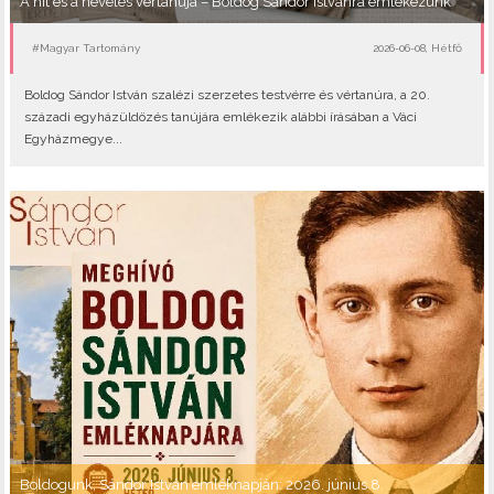
A hit és a nevelés vértanúja – Boldog Sándor Istvánra emlékezünk
#Magyar Tartomány
2026-06-08, Hétfő
Boldog Sándor István szalézi szerzetes testvérre és vértanúra, a 20.
századi egyházüldözés tanújára emlékezik alábbi írásában a Váci
Egyházmegye...
Boldogunk, Sándor István emléknapján: 2026. június 8.