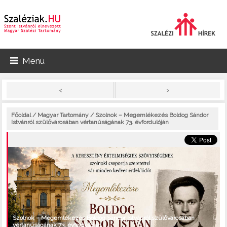
Menü
>
<
Főoldal
/
Magyar Tartomány
/ Szolnok – Megemlékezés Boldog Sándor
Istvánról szülővárosában vértanúságának 73. évfordulóján
Szolnok – Megemlékezés Boldog Sándor Istvánról szülővárosában
vértanúságának 73. évfordulóján