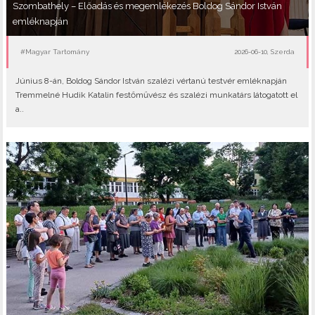
Szombathely – Előadás és megemlékezés Boldog Sándor István
emléknapján
#Magyar Tartomány
2026-06-10, Szerda
Június 8-án, Boldog Sándor István szalézi vértanú testvér emléknapján
Tremmelné Hudik Katalin festőművész és szalézi munkatárs látogatott el
a..