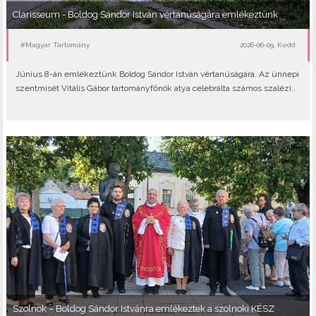
Clarisseum - Boldog Sándor István vértanúságára emlékeztünk
#Magyar Tartomány
2026-06-09, Kedd
Június 8-án emlékeztünk Boldog Sándor István vértanúságára. Az ünnepi
szentmisét Vitális Gábor tartományfőnök atya celebrálta számos szalézi..
Szolnok – Boldog Sándor Istvánra emlékeztek a szolnoki KÉSZ