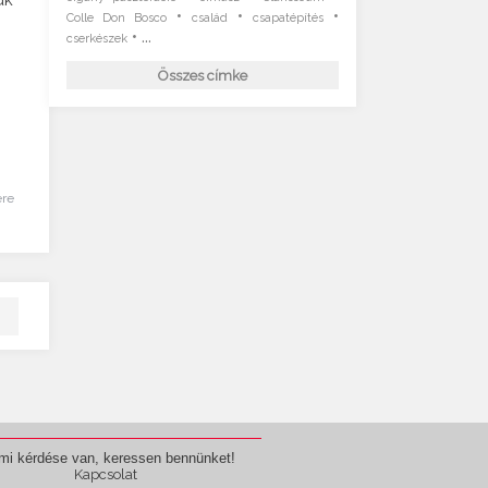
•
•
•
Colle Don Bosco
család
csapatépítés
• ...
cserkészek
Összes címke
ére
mi kérdése van, keressen bennünket!
Kapcsolat