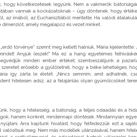
nk, hogy következetesek legyünk. Nem a vakmerők bátorságá
datában vannak a kockázatoknak – úgy döntenek, hogy értéke
ól, az imából, az Eucharisztiából merítette. Ha valódi átalakulá
ső dimenziót, amely megalapoz és vezet minket.
rdő törvénye” szerint meg kellett halniuk, Mária kijelentette: 
mindet! Anyjuk leszek!” Ma ez a hang egyetemes felhíváské
megvédjük minden ember értékét, szembeszálljunk a pazarl
a szeretet erősebb a gyűlöletnél, hogy a béke lehetséges, ho
ria így zárta le életét: „Nincs semmim, amit adhatnék, cs
dent hitelesen adsz, az a felajánlás olyan gyümölcsöket tere
ünk, hogy a hitelesség, a bátorság, a teljes odaadás és a hid
ágok, hanem konkrét, mindennapi döntések. Mindannyian egye
yújtani. Arra kaptunk hivatást, hogy felfedezzük ezt a saját
el valósítsuk meg. Nem más modellek utánzásával, hanem hitel
al a radikalizmussal és odaadással tudnak válaszolni kor