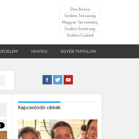
Don Bosco
Szalézi Társaság
Magyar Tartomány
Szalézi Szentség
Szalézi Család
VÉDELEM
HIVATÁS
EGYÉB TARTALOM
Kapcsolódó cikkek