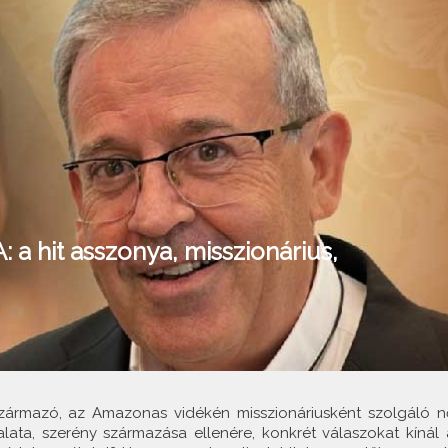
 a hit asszonya, misszionárius,
származó, az Amazonas vidékén misszionáriusként szolgáló n
alata, szerény származása ellenére, konkrét válaszokat kínál 