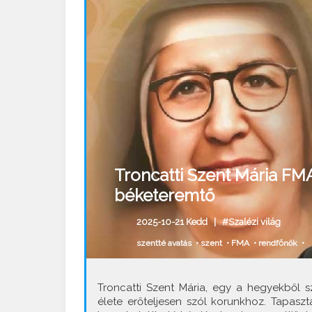
Troncatti Szent Mária FMA:
béketeremtő
2025-10-21 Kedd |
#Szalézi világ
szentté avatás
•
szent
•
FMA
•
rendfőnök
•
Troncatti Szent Mária, egy a hegyekből 
élete erőteljesen szól korunkhoz. Tapaszt