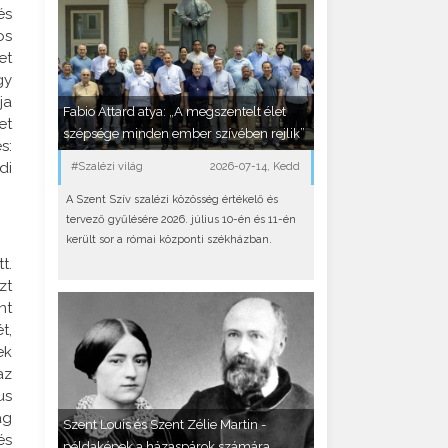
és
os
et
gy
ja
Fabio Attard atya: „A megszentelt élet
et
szépsége minden ember szívében rejlik”
s:
di
#Szalézi világ
2026-07-14, Kedd
A Szent Szív szalézi közösség értékelő és
tervező gyűlésére 2026. július 10-én és 11-én
került sor a római központi székházban.
t.
zt
nt
t,
ek
az
us
ág
Szent Louis és Szent Zélie Martin -
és
példaképek a házaspárok számára