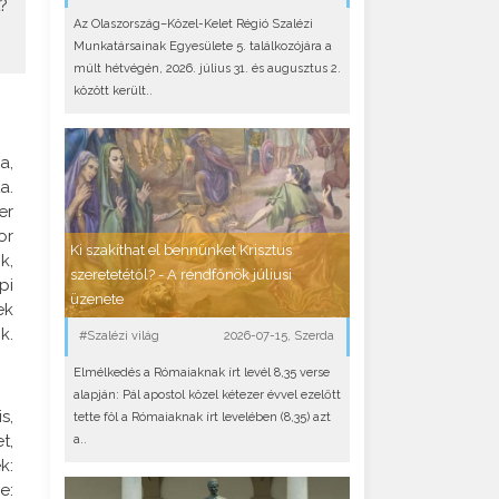
?
Az Olaszország–Közel-Kelet Régió Szalézi
Munkatársainak Egyesülete 5. találkozójára a
múlt hétvégén, 2026. július 31. és augusztus 2.
között került..
a,
a.
er
or
Ki szakíthat el bennünket Krisztus
k,
szeretetétől? - A rendfőnök júliusi
pi
üzenete
ek
k.
#Szalézi világ
2026-07-15, Szerda
Elmélkedés a Rómaiaknak írt levél 8,35 verse
alapján: Pál apostol közel kétezer évvel ezelőtt
s,
tette föl a Rómaiaknak írt levelében (8,35) azt
t,
a..
k:
e: