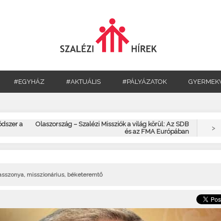
#EGYHÁZ
#AKTUÁLIS
#PÁLYÁZATOK
GYERMEK
dszer a
Olaszország – Szalézi Missziók a világ körül: Az SDB
>
és az FMA Európában
t asszonya, misszionárius, béketeremtő