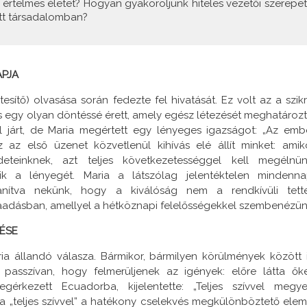
 értelmes életet? Hogyan gyakoroljunk hiteles vezetői szerepet
tt társadalomban?
APJA
tesítő) olvasása során fedezte fel hivatását. Ez volt az a szikr
 egy olyan döntéssé érett, amely egész létezését meghatározt
l járt, de Maria megértett egy lényeges igazságot: „Az emb
az első üzenet közvetlenül kihívás elé állít minket: amik
teinknek, azt teljes következetességgel kell megélnün
ik a lényegét. Maria a látszólag jelentéktelen mindenna
tanítva nekünk, hogy a kiválóság nem a rendkívüli tett
daadásban, amellyel a hétköznapi felelősségekkel szembenézün
ZÉSE
ia állandó válasza. Bármikor, bármilyen körülmények között i
t passzívan, hogy felmerüljenek az igények: előre látta őke
gérkezett Ecuadorba, kijelentette: „Teljes szívvel megye
a „teljes szívvel” a hatékony cselekvés megkülönböztető elem