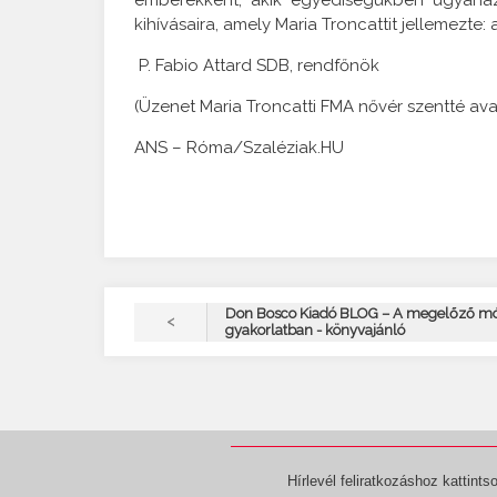
kihívásaira, amely Maria Troncattit jellemezte:
P. Fabio Attard SDB, rendfőnök
(Üzenet Maria Troncatti FMA nővér szentté a
ANS – Róma/Szaléziak.HU
Don Bosco Kiadó BLOG – A megelőző mó
<
gyakorlatban - könyvajánló
Hírlevél feliratkozáshoz kattintso