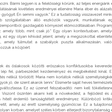
. Bármi legyen is a felelősségi körünk, az teljes energiánk 
llátásának kivételes eredményei ellenére Maria éber és alázat
Ő gyógyít. Én semmi vagyok.” Ez a tudatosság visszavezet mink
b szolgálatában álló eszközök vagyunk, munkatársak e
szempontból gazdagabb környezet előmozdításában. Program
szív, amely több, mint csak jó.” Egy olyan kontextusban, amely
ez egy olyan kihívást jelent, amely a megszokottal ellentéte
l, amely túlmutat a szabályok puszta alkalmazásán, való
ozzuk a közjóért.
 és őslakosok közötti erőszakos konfliktusokba keveredet
 lép fel, párbeszédet kezdeményez és megbékélést kínál. E
és nélkül törődött. Maria nem korlátok nélküli személyiségké
ok jó, de szent akarok lenni.” Elismerte saját heves természeté
áltoztassa. Ez az üzenet felszabadító: nem kell tökéletesn
 Viszont őszintén akarni kell a növekedést, a fejlődést és 
a hitelt érdemlő tanúságtételt eredményez. Különböző kritik
etít, amely az érett személyiség gyümölcse. Ez a tulajdons
yan korban, amelyet széles körben elterjedt bizonytalanság 