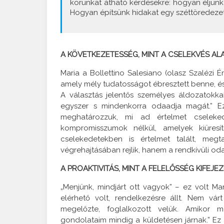
korunkat átható kérdésekre: hogyan éljünk
Hogyan építsünk hidakat egy széttöredeze
A KÖVETKEZETESSÉG, MINT A CSELEKVÉS AL
Maria a Bollettino Salesiano (olasz Szalézi Ér
amely mély tudatosságot ébresztett benne, és
A választás jelentős személyes áldozatokka
egyszer s mindenkorra odaadja magát.” Ez 
meghatározzuk, mi ad értelmet cselekede
kompromisszumok nélkül, amelyek kiüresít
cselekedetekben is értelmet talált, meg
végrehajtásában rejlik, hanem a rendkívüli o
A PROAKTIVITÁS, MINT A FELELŐSSÉG KIFEJE
„Menjünk, mindjárt ott vagyok” – ez volt Mar
elérhető volt, rendelkezésre állt. Nem vár
megelőzte, foglalkozott velük. Amikor me
gondolataim mindig a küldetésen járnak.” Ez 