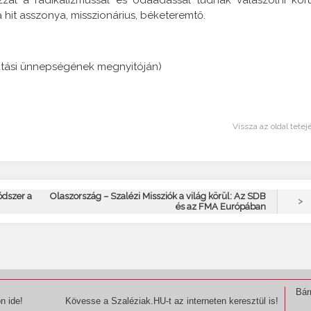
 a hit asszonya, misszionárius, béketeremtő.
vatási ünnepségének megnyitóján)
Vissza az oldal tetej
dszer a
Olaszország – Szalézi Missziók a világ körül: Az SDB
>
és az FMA Európában
Bár
n ide!
Kövesse a Szaléziak.HU-t az interneten keresztül is!