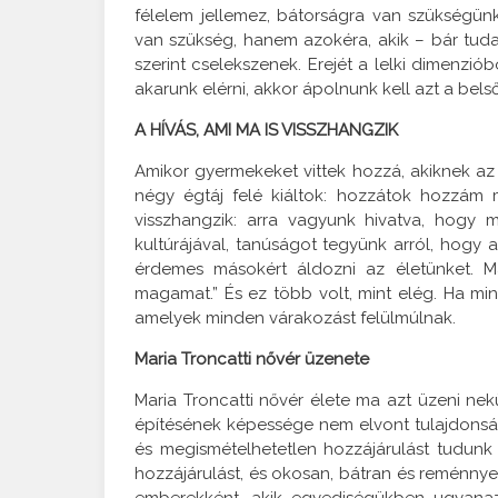
félelem jellemez, bátorságra van szükségü
van szükség, hanem azokéra, akik – bár tu
szerint cselekszenek. Erejét a lelki dimenziób
akarunk elérni, akkor ápolnunk kell azt a bel
A HÍVÁS, AMI MA IS VISSZHANGZIK
Amikor gyermekeket vittek hozzá, akiknek az „e
négy égtáj felé kiáltok: hozzátok hozzám 
visszhangzik: arra vagyunk hivatva, hogy 
kultúrájával, tanúságot tegyünk arról, hogy 
érdemes másokért áldozni az életünket. Má
magamat.” És ez több volt, mint elég. Ha min
amelyek minden várakozást felülmúlnak.
Maria Troncatti nővér üzenete
Maria Troncatti nővér élete ma azt üzeni nek
építésének képessége nem elvont tulajdons
és megismételhetetlen hozzájárulást tudunk n
hozzájárulást, és okosan, bátran és reménny
emberekként, akik egyediségükben ugyanazz