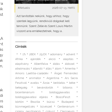
ra
#Aktuális
2026-07-13, Hétfő
ik
st
Azt tanították nekünk, hogy ahhoz, hogy
szentek legyünk, rendkívüli dolgokat kell
tennünk: Szent Zélie és Szent Louis Martin
viszont arra emlékeztetnek, hogy a..
„A
nt
Címkék
ás
•
•
•
•
•
•
•
gy
1%
28EK
29.EK
adomány
advent
•
•
•
•
Afrika
ajándék
akció
alapítás
ak
•
•
•
•
alapítvány
Albertfalva
áldás
áldozat
m,
•
•
•
•
•
alkalmazás
állandó
állás
álom
Amerika
•
Amoris Laetitia-családév
Ángel Fernández
•
•
•
Artime
animátor
Argentína
Ars Sacra
•
•
•
•
•
Fesztivál
avatás
Ázsia
beiktatás
béke
•
•
•
betegség
bevándorlók
bíboros
ak
•
•
bicentenárium
boldoggáavatás
di
•
•
boldoggáavatási eljárás
BoscoFeszt
os
•
•
•
•
börtön
Brazília
búcsú
Budapest
•
•
•
es
bűnmegelőzés
bűvészet
Centenárium
•
•
•
uk
cigány pasztoráció
cirkusz
Clarisseum