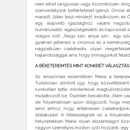
nem lehet langyosan vagy közömbösen dolgozni
szenvedélyünk befektetését igényli. Orvosi e
maradt: „Isten teszi mindezt. Imádkozom, és 
egy alapvető igazsághoz: valami nagyob
humánusabb, egészségesebb és kapcsolati 
világos volt: „Nagy szív, anyai szív... egy 
gyakran jellemez a cinizmus és a keménység, 
nagylelkűen cselekedni, olyan megértésse
hajlandósággal arra, hogy önmagunkat feláld
A BÉKETEREMTÉS MINT KONKRÉT VÁLASZTÁS
Az amazonasi esőerdőben Maria a telepesek
Tudatosan döntött úgy, hogy közvetítőként
konkrétan tette, mindenkivel megkülönböztet
mutatkozott be. Őszintén bevallotta: „Nem vagy
de folyamatosan azon dolgozott, hogy megv
lenni ahhoz, hogy értelmesen cselekedjünk.
átalakulást. A hitelességnek ez a folyamat
helyzetekben Maria olyan elszántságot közv
nagyon személyes módon szól hozzánk: egy ol