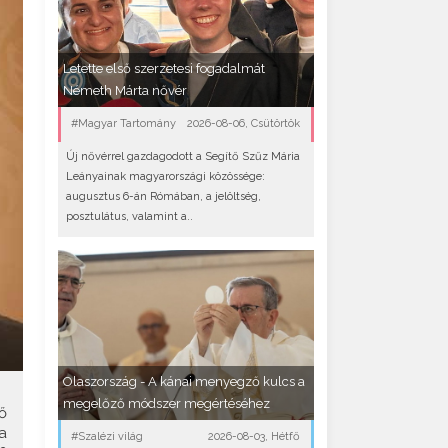
Letette első szerzetesi fogadalmát
Németh Márta nővér
#Magyar Tartomány
2026-08-06, Csütörtök
Új nővérrel gazdagodott a Segítő Szűz Mária
Leányainak magyarországi közössége:
augusztus 6-án Rómában, a jelöltség,
posztulátus, valamint a..
Olaszország - A kánai menyegző kulcs a
megelőző módszer megértéséhez
ő
a
#Szalézi világ
2026-08-03, Hétfő