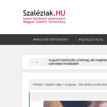
#MAGYAR TARTOMÁNY
#SZALÉZI VILÁG
August Czartoryski, a herceg, aki meghar
<
szerzetesi hivatásáért
Főoldal
/
Szalézi világ
/ Uruguay - Don Bosco murál kés