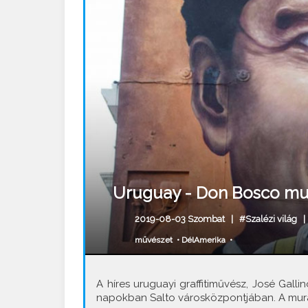
Uruguay - Don Bosco mur
2019-08-03 Szombat |
#Szalézi világ
művészet
•
DélAmerika
•
A híres uruguayi graffitiművész, José Galli
napokban Salto városközpontjában. A murá