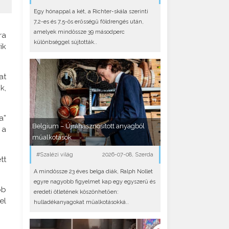
Egy hónappal a két, a Richter-skála szerinti
7,2-es és 7,5-ös erősségű földrengés után,
amelyek mindössze 39 másodperc
ra
különbséggel sújtották..
ik
at
k,
a”
Belgium – Újrahasznosított anyagból
 a
műalkotások
#Szalézi világ
2026-07-08, Szerda
tt
A mindössze 23 éves belga diák, Ralph Nollet
egyre nagyobb figyelmet kap egy egyszerű és
bb
eredeti ötletének köszönhetően:
el
hulladékanyagokat műalkotásokká..