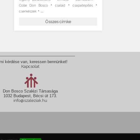
•
•
•
Colle Don Bosco
család
csapatépítés
• ...
cserkészek
Összes címke
mi kérdése van, keressen bennünket!
Kapcsolat
Don Bosco Szalézi Társasága
1032 Budapest, Bécsi út 173.
info@szaleziak.hu