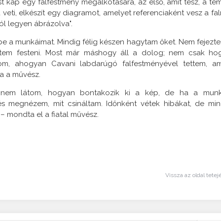
 kap egy falfestmény megalkotására, az első, amit tesz, a té
veti, elkészít egy diagramot, amelyet referenciaként vesz a fal
jól legyen ábrázolva".
be a munkáimat. Mindig félig készen hagytam őket. Nem fejezt
dtem festeni. Most már máshogy áll a dolog; nem csak ho
tom, ahogyan Cavani labdarúgó falfestményével tettem, am
ta a művész.
an nem látom, hogyan bontakozik ki a kép, de ha a mun
és megnézem, mit csináltam. Időnként vétek hibákat, de min
 mondta el a fiatal művész.
Vissza az oldal tetej