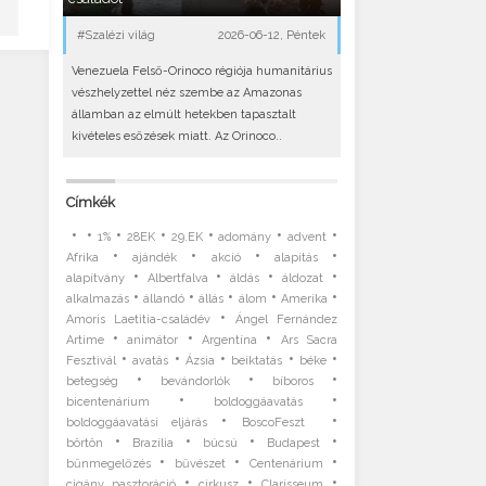
#Szalézi világ
2026-06-12, Péntek
Venezuela Felső-Orinoco régiója humanitárius
vészhelyzettel néz szembe az Amazonas
államban az elmúlt hetekben tapasztalt
kivételes esőzések miatt. Az Orinoco..
Címkék
•
•
•
•
•
•
•
1%
28EK
29.EK
adomány
advent
•
•
•
•
Afrika
ajándék
akció
alapítás
•
•
•
•
alapítvány
Albertfalva
áldás
áldozat
•
•
•
•
•
alkalmazás
állandó
állás
álom
Amerika
•
Amoris Laetitia-családév
Ángel Fernández
•
•
•
Artime
animátor
Argentína
Ars Sacra
•
•
•
•
•
Fesztivál
avatás
Ázsia
beiktatás
béke
•
•
•
betegség
bevándorlók
bíboros
•
•
bicentenárium
boldoggáavatás
•
•
boldoggáavatási eljárás
BoscoFeszt
•
•
•
•
börtön
Brazília
búcsú
Budapest
•
•
•
bűnmegelőzés
bűvészet
Centenárium
•
•
•
cigány pasztoráció
cirkusz
Clarisseum