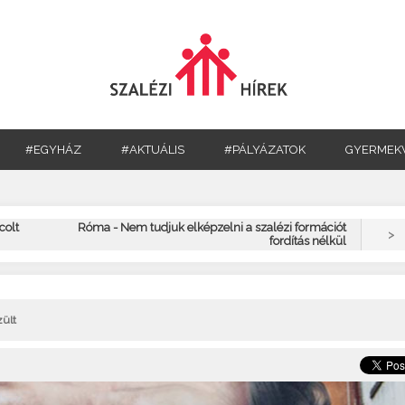
#EGYHÁZ
#AKTUÁLIS
#PÁLYÁZATOK
GYERMEK
colt
Róma - Nem tudjuk elképzelni a szalézi formációt
>
fordítás nélkül
zült