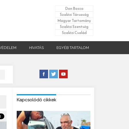
Don Bosco
Szalézi Társaság
Magyar Tartomány
Szalézi Szentség
Szalézi Család
VÉDELEM
HIVATÁS
EGYÉB TARTALOM
Kapcsolódó cikkek