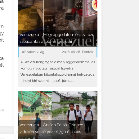
ma
ra
em
gy
Venezuela – Mély aggodalom és szalézi
it
szolidaritás a földrengés után
#Szalézi világ
2026-06-26, Péntek
ka
A Szalézi Kongregáció mély aggodalommal és
él
komoly nyugtalansággal figyeli a
Venezuelában kibontakozó drámai helyzetet a
– helyi idő szerint – 2026. június..
ére
Venezuela – Árvíz a Felső-Orinoco
vidékén veszélyeztet 750 őslakos
családot