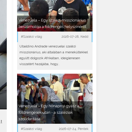
Venezuela – Egy szalézi misszionárius
beszámolója a földrengés helyszínéről
#Szalézi világ
2026-07-28, Kedd
Ubaldino Andrade venezuelai szalézi
misszionárius, aki általában a menekültekkel
együtt dolgozik Afrikában, ideiglenesen
visszatért hazájába, hogy..
Venezuela – Egy hónapnyi gyász a
földrengések után - a szaléziak
szolidaritása
t
#Szalézi világ
2026-07-24, Péntek