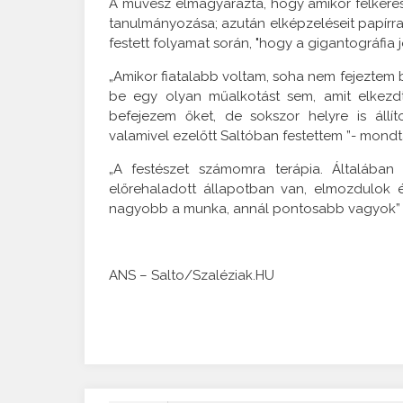
A művész elmagyarázta, hogy amikor felkérést
tanulmányozása; azután elképzeléseit papírra 
festett folyamat során, "hogy a gigantográfia 
„Amikor fiatalabb voltam, soha nem fejeztem 
be egy olyan műalkotást sem, amit elkez
befejezem őket, de sokszor helyre is állí
valamivel ezelőtt Saltóban festettem ”- mond
„A festészet számomra terápia. Általáb
előrehaladott állapotban van, elmozdulok 
nagyobb a munka, annál pontosabb vagyok” –
ANS – Salto/Szaléziak.HU