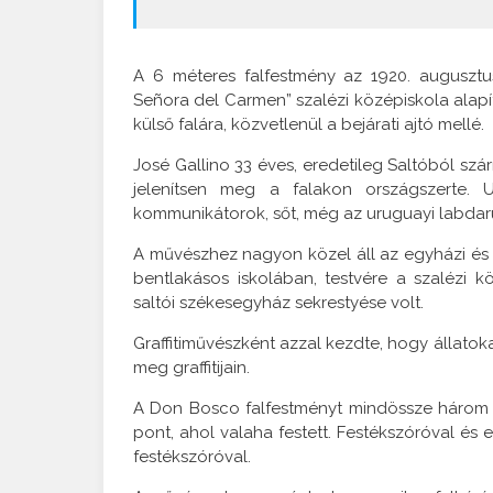
A 6 méteres falfestmény az 1920. augusztus
Señora del Carmen” szalézi középiskola alapí
külső falára, közvetlenül a bejárati ajtó mellé.
José Gallino 33 éves, eredetileg Saltóból szá
jelenítsen meg a falakon országszerte. 
kommunikátorok, sőt, még az uruguayi labdar
A művészhez nagyon közel áll az egyházi és m
bentlakásos iskolában, testvére a szalézi 
saltói székesegyház sekrestyése volt.
Graffitiművészként azzal kezdte, hogy állatok
meg graffitijain.
A Don Bosco falfestményt mindössze három n
pont, ahol valaha festett. Festékszóróval és e
festékszóróval.