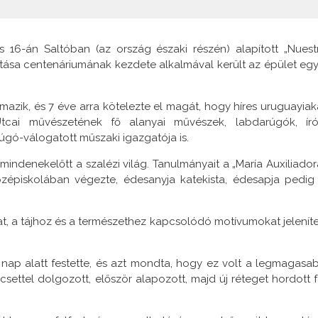
 16-án Saltóban (az ország északi részén) alapított „Nuest
tása centenáriumának kezdete alkalmával került az épület egy
rmazik, és 7 éve arra kötelezte el magát, hogy híres uruguayiak
Utcai művészetének fő alanyai művészek, labdarúgók, író
úgó-válogatott műszaki igazgatója is.
indenekelőtt a szalézi világ. Tanulmányait a „María Auxiliador
középiskolában végezte, édesanyja katekista, édesapja pedig
at, a tájhoz és a természethez kapcsolódó motívumokat jeleníte
ap alatt festette, és azt mondta, hogy ez volt a legmagasa
csettel dolgozott, először alapozott, majd új réteget hordott f