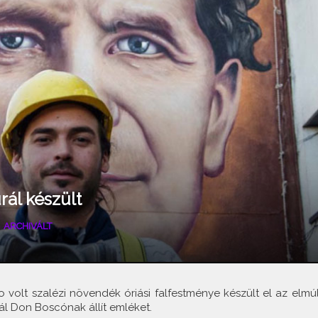
ál készült
|
ARCHIVÁLT
no volt szalézi növendék óriási falfestménye készült el az elmúl
l Don Boscónak állít emléket.