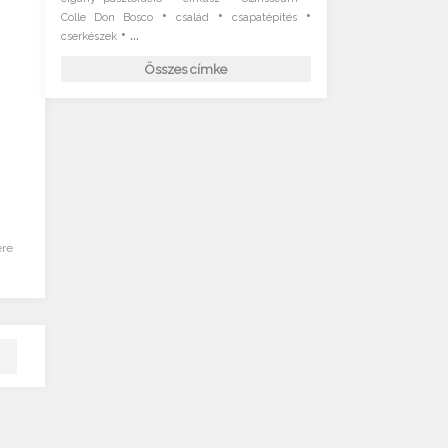
•
•
•
Colle Don Bosco
család
csapatépítés
• ...
cserkészek
Összes címke
ére