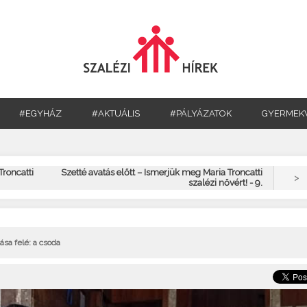
#EGYHÁZ
#AKTUÁLIS
#PÁLYÁZATOK
GYERMEK
Troncatti
Szetté avatás előtt – Ismerjük meg Maria Troncatti
>
szalézi nővért! - 9.
ása felé: a csoda