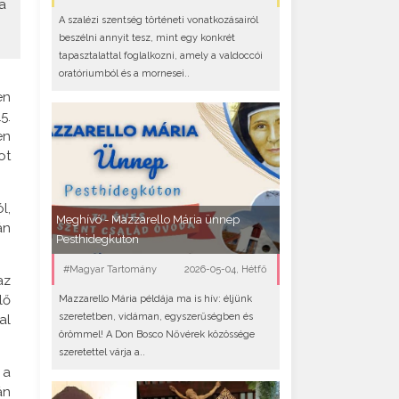
a
A szalézi szentség történeti vonatkozásairól
beszélni annyit tesz, mint egy konkrét
tapasztalattal foglalkozni, amely a valdoccói
oratóriumból és a mornesei..
en
5.
en
ot
l,
Meghívó - Mazzarello Mária ünnep
án
Pesthidegkúton
#Magyar Tartomány
2026-05-04, Hétfő
az
lő
Mazzarello Mária példája ma is hív: éljünk
szeretetben, vidáman, egyszerűségben és
al
örömmel! A Don Bosco Nővérek közössége
szeretettel várja a..
 a
án