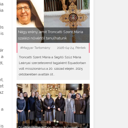
ia
ia
és
Négy erény, amit Troncatti Szent Mária
is
szalézi nővértől tanulhatunk
#Magyar Tartomány
2026-04-24, Péntek
ér
 a
Troncatti Szent Mária a Segítő Szűz Mária
l,
Leányai szerzetesrend tagjaként Equadorban
volt misszionárius a 20. század elején. 2025
októberében avatták őt..
t,
et
az
 a
is
Oladon jártak a Don Bosco Nővérek