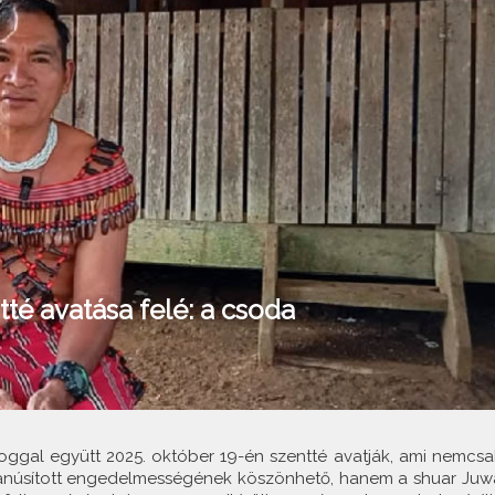
tté avatása felé: a csoda
oggal együtt 2025. október 19-én szentté avatják, ami nemcsa
 tanúsított engedelmességének köszönhető, hanem a shuar Juw