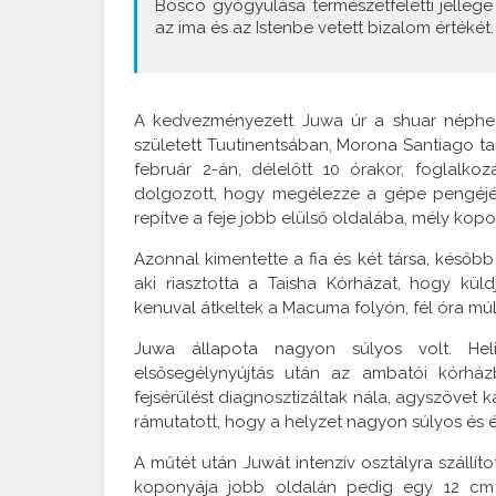
Bosco gyógyulása természetfeletti jellege
az ima és az Istenbe vetett bizalom értékét.
A kedvezményezett Juwa úr a shuar néphez
született Tuutinentsában, Morona Santiago ta
február 2-án, délelőtt 10 órakor, foglalk
dolgozott, hogy megélezze a gépe pengéjét
repítve a feje jobb elülső oldalába, mély ko
Azonnal kimentette a fia és két társa, kés
aki riasztotta a Taisha Kórházat, hogy kül
kenuval átkeltek a Macuma folyón, fél óra mú
Juwa állapota nagyon súlyos volt. Hel
elsősegélynyújtás után az ambatói kórházb
fejsérülést diagnosztizáltak nála, agyszövet
rámutatott, hogy a helyzet nagyon súlyos és é
A műtét után Juwát intenzív osztályra szállít
koponyája jobb oldalán pedig egy 12 cm