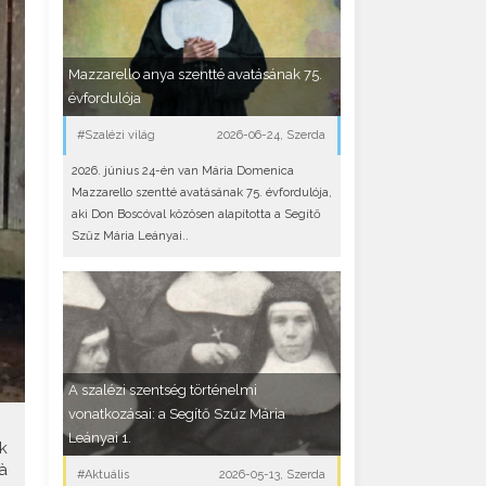
Mazzarello anya szentté avatásának 75.
évfordulója
#Szalézi világ
2026-06-24, Szerda
2026. június 24-én van Mária Domenica
Mazzarello szentté avatásának 75. évfordulója,
aki Don Boscóval közösen alapította a Segítő
Szűz Mária Leányai..
A szalézi szentség történelmi
vonatkozásai: a Segítő Szűz Mária
Leányai 1.
k
à
#Aktuális
2026-05-13, Szerda