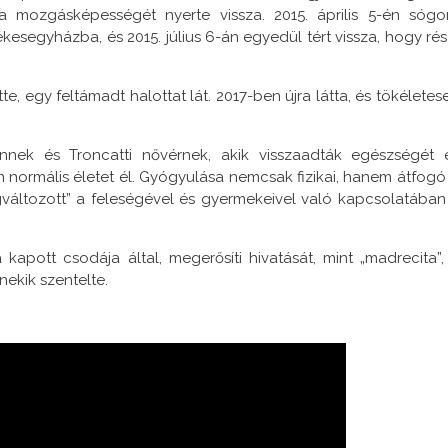
a mozgásképességét nyerte vissza. 2015. április 5-én sógo
kesegyházba, és 2015. július 6-án egyedül tért vissza, hogy rés
te, egy feltámadt halottat lát. 2017-ben újra látta, és tökéletes
nek és Troncatti nővérnek, akik visszaadták egészségét 
 normális életet él. Gyógyulása nemcsak fizikai, hanem átfogó 
gváltozott” a feleségével és gyermekeivel való kapcsolatában
 kapott csodája által, megerősíti hivatását, mint „madrecita”,
nekik szentelte.