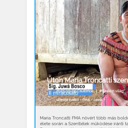
Úton Maria Troncatti szen
2025-10-09 Csütörtök |
#Szalézi világ
szentté avatás
•
FMA
•
csoda
•
Maria Troncatti FMA nővért több más bold
élete során a Szentlélek működése iránti