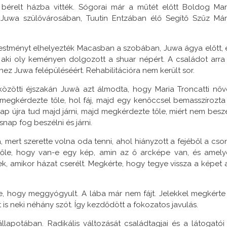
érelt házba vitték. Sógorai már a műtét előtt Boldog Mar
a Juwa szülővárosában, Tuutin Entzában élő Segítő Szűz Már
estményt elhelyezték Macasban a szobában, Juwa ágya előtt, 
 aki oly keményen dolgozott a shuar népért. A családot arra 
ez Juwa felépüléséért. Rehabilitációra nem került sor.
közötti éjszakán Juwà azt álmodta, hogy Maria Troncatti nőv
r megkérdezte tőle, hol fáj, majd egy kenőccsel bemasszírozta
nap újra tud majd járni, majd megkérdezte tőle, miért nem beszé
nap fog beszélni és járni.
mert szerette volna oda tenni, ahol hiányzott a fejéből a cson
őle, hogy van-e egy kép, amin az ő arcképe van, és amely
, amikor házat cserélt. Megkérte, hogy tegye vissza a képet 
e, hogy meggyógyult. A lába már nem fájt. Jelekkel megkérte
t is neki néhány szót. Így kezdődött a fokozatos javulás.
llapotában. Radikális változását családtagjai és a látogatói 