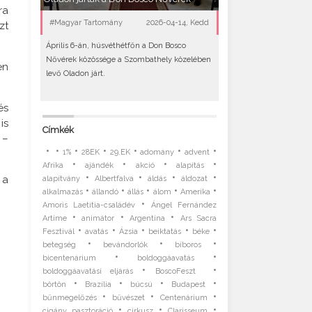
ra
#Magyar Tartomány
2026-04-14, Kedd
zt
Április 6-án, húsvéthétfőn a Don Bosco
Nővérek közössége a Szombathely közelében
en
levő Oladon járt.
és
is
Címkék
 –
•
•
•
•
•
•
•
1%
28EK
29.EK
adomány
advent
•
•
•
•
Afrika
ajándék
akció
alapítás
•
•
•
•
 a
alapítvány
Albertfalva
áldás
áldozat
•
•
•
•
•
alkalmazás
állandó
állás
álom
Amerika
•
Amoris Laetitia-családév
Ángel Fernández
•
•
•
Artime
animátor
Argentína
Ars Sacra
•
•
•
•
•
Fesztivál
avatás
Ázsia
beiktatás
béke
•
•
•
betegség
bevándorlók
bíboros
•
•
bicentenárium
boldoggáavatás
•
•
boldoggáavatási eljárás
BoscoFeszt
•
•
•
•
börtön
Brazília
búcsú
Budapest
•
•
•
bűnmegelőzés
bűvészet
Centenárium
•
•
•
cigány pasztoráció
cirkusz
Clarisseum