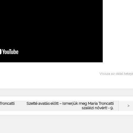
Vissza az oldal tetej
Troncatti
Szetté avatás előtt – Ismerjük meg Maria Troncatti
>
szalézi nővért! - 9.