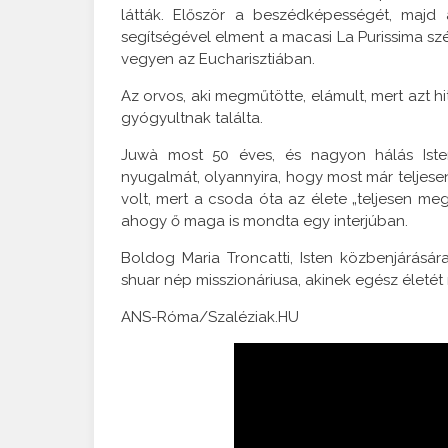
látták. Először a beszédképességét, majd 
segítségével elment a macasi La Purissima szé
vegyen az Eucharisztiában.
Az orvos, aki megműtötte, elámult, mert azt hit
gyógyultnak találta.
Juwà most 50 éves, és nagyon hálás Isten
nyugalmát, olyannyira, hogy most már teljesen
volt, mert a csoda óta az élete „teljesen me
ahogy ő maga is mondta egy interjúban.
Boldog Maria Troncatti, Isten közbenjárására
shuar nép misszionáriusa, akinek egész életét 
ANS-Róma/Szaléziak.HU