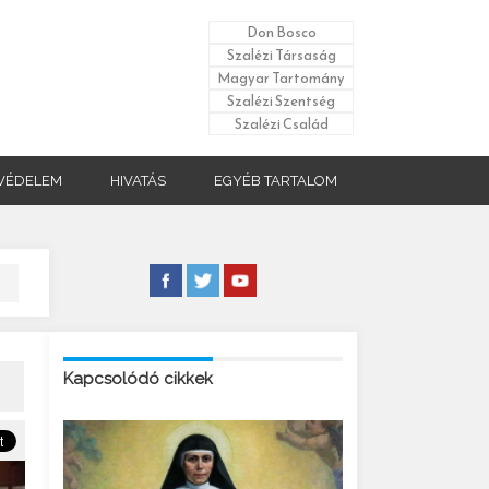
Don Bosco
Szalézi Társaság
Magyar Tartomány
Szalézi Szentség
Szalézi Család
VÉDELEM
HIVATÁS
EGYÉB TARTALOM
Kapcsolódó cikkek