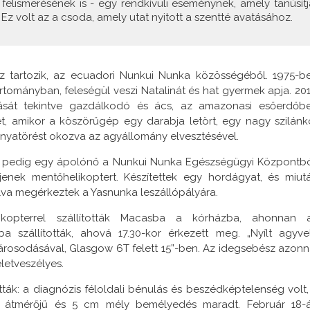
 felismerésének is - egy rendkívüli eseménynek, amely tanúsítj
 Ez volt az a csoda, amely utat nyitott a szentté avatásához.
 tartozik, az ecuadori Nunkui Nunka közösségéből. 1975-b
rtományban, feleségül veszi Natalinát és hat gyermek apja. 201
ozását tekintve gazdálkodó és ács, az amazonasi esőerdőb
, amikor a köszörűgép egy darabja letört, egy nagy szilánk
ponyatörést okozva az agyállomány elvesztésével.
őbb pedig egy ápolónő a Nunkui Nunka Egészségügyi Központbó
djenek mentőhelikoptert. Készítettek egy hordágyat, és miut
lva megérkeztek a Yasnunka leszállópályára.
ikopterrel szállították Macasba a kórházba, ahonnan 
a szállították, ahová 17.30-kor érkezett meg. „Nyílt agyve
 károsodásával, Glasgow 6T felett 15”-ben. Az idegsebész azonn
letveszélyes.
ották: a diagnózis féloldali bénulás és beszédképtelenség volt,
 átmérőjű és 5 cm mély bemélyedés maradt. Február 18-