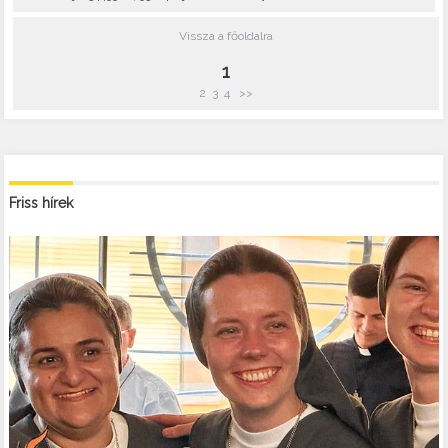
Vissza a főoldalra
1
2
3
4
>>
Friss hírek