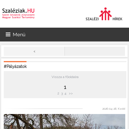
Menü
<
#Pályázatok
Vissza a főoldalra
1
2
3
4
>>
2026-04-28, Kedd