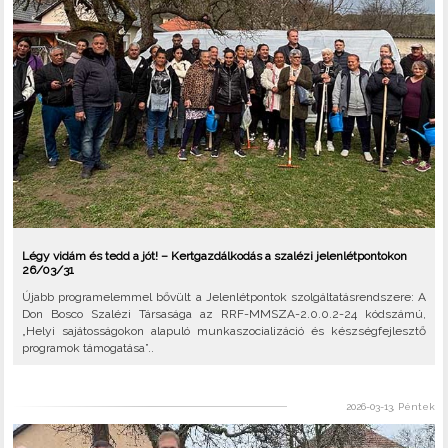
Légy vidám és tedd a jót! – Kertgazdálkodás a szalézi jelenlétpontokon
26/03/31
Újabb programelemmel bővült a Jelenlétpontok szolgáltatásrendszere: A
Don Bosco Szalézi Társasága az RRF-MMSZA-2.0.0.2-24 kódszámú,
„Helyi sajátosságokon alapuló munkaszocializáció és készségfejlesztő
programok támogatása”..
2026-03-13, Péntek