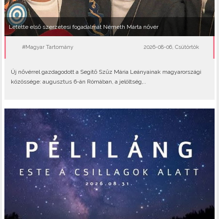
Letette első szerzetesi fogadalmát Németh Márta nővér
#Magyar Tartomány
2026-08-06, Csütörtök
Új nővérrel gazdagodott a Segítő Szűz Mária Leányainak magyarországi
közössége: augusztus 6-án Rómában, a jelöltség,..