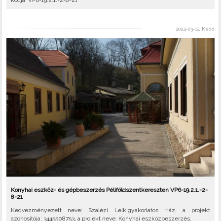
kódja: VP6-19.2.1.-2-8-21
2024-03-12, Kedd
Konyhai eszköz- és gépbeszerzés Péliföldszentkereszten VP6-19.2.1.-2-
8-21
Kedvezményezett neve: Szalézi Lelkigyakorlatos Ház, a projekt
azonosítója: 3445508753, a projekt neve: Konyhai eszközbeszerzés.