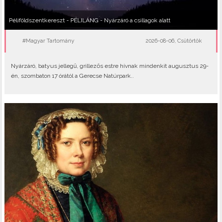
Péliföldszentkereszt - PÉLILÁNG - Nyárzáró a csillagok alatt
#Magyar Tartomány
2026-08-06, Csütörtök
Nyárzáró, batyus jellegű, grillezős estre hívnak mindenkit augusztus 29-
én, szombaton 17 órától a Gerecse Natúrpark..