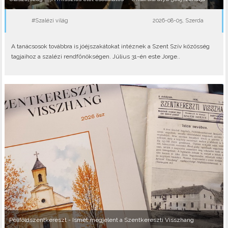
#Szalézi világ
2026-08-05, Szerda
A tanácsosok továbbra is jóéjszakátokat intéznek a Szent Szív közösség
tagjaihoz a szalézi rendfőnökségen. Július 31-én este Jorge..
Péliföldszentkereszt - Ismét megjelent a Szentkereszti Visszhang