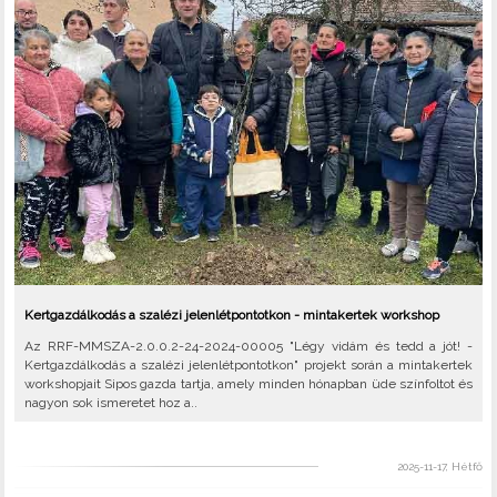
Kertgazdálkodás a szalézi jelenlétpontotkon - mintakertek workshop
Az RRF-MMSZA-2.0.0.2-24-2024-00005 "Légy vidám és tedd a jót! -
Kertgazdálkodás a szalézi jelenlétpontotkon" projekt során a mintakertek
workshopjait Sipos gazda tartja, amely minden hónapban üde színfoltot és
nagyon sok ismeretet hoz a..
2025-11-17, Hétfő