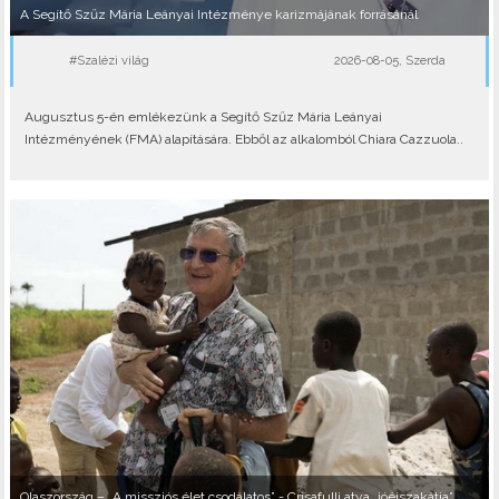
A Segítő Szűz Mária Leányai Intézménye karizmájának forrásánál
#Szalézi világ
2026-08-05, Szerda
Augusztus 5-én emlékezünk a Segítő Szűz Mária Leányai
Intézményének (FMA) alapítására. Ebből az alkalomból Chiara Cazzuola..
Olaszország – „A missziós élet csodálatos” - Crisafulli atya „jóéjszakátja”