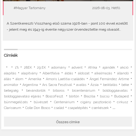
#Magyar Tartomány
2026-08-03, Hétfő
A Szentkereszti Visszhang első száma 1926-ban - pont 100 évvel ezelőtt
- jelent meg és 1943-ig évente négyszer örvendeztette meg olvasóit..
Címkék
•
•
•
•
•
•
•
•
•
•
1%
28EK
29.EK
adomány
advent
Afrika
ajándék
akció
•
•
•
•
•
•
•
alapítás
alapítvány
Albertfalva
áldás
áldozat
alkalmazás
állandó
•
•
•
•
•
állás
álom
Amerika
Amoris Laetitia-családév
Ángel Fernández Artime
•
•
•
•
•
•
•
animátor
Argentína
Ars Sacra Fesztivál
avatás
Ázsia
beiktatás
béke
•
•
•
•
•
betegség
bevándorlók
bíboros
bicentenárium
boldoggáavatás
•
•
•
•
•
•
boldoggáavatási eljárás
BoscoFeszt
börtön
Brazília
búcsú
Budapest
•
•
•
•
•
bűnmegelőzés
bűvészet
Centenárium
cigány pasztoráció
cirkusz
•
•
•
•
• ...
Clarisseum
Colle Don Bosco
család
csapatépítés
cserkészek
Összes címke