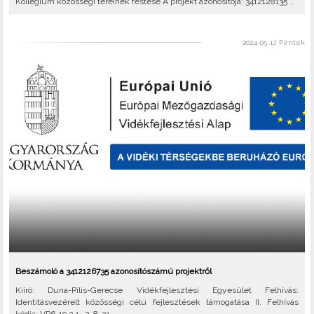
Kollégium közösségi tereinek festése A projekt azonosítója: 3412128135 ..
2024-05-17, Péntek
Beszámoló a 3412126735 azonosítószámú projektről
Kiíró: Duna-Pilis-Gerecse Vidékfejlesztési Egyesület Felhívás:
Identitásvezérelt közösségi célú fejlesztések támogatása II. Felhívás