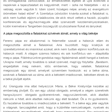
és önmagatokba zárkózzatok, az emlékezettel éljétek át újra ezeknek a
napoknak a tapasztalatait és kegyelmét, mert – soha ne feledjétek – ez a
valóság, ezek vagytok ti: Isten szent, hűséges népe, amely az evangélium
örömében halad előre!” A Szentatya üdvözölni kívánta azokat a fiatalokat is,
akik nem tudtak eljönni a találkozóra, de akik részt vettek a hazáik, püspöki
konferenciák és egyházmegyék által szervezett kezdeményezéseken,
külön kiemelve a Tangerben összegyűlt szubszaharai fiúkat és lányokat.
A pápa megosztotta a fiatalokkal szívének álmát, amely a világ békéje
Ferenc pápa ez alkalommal is felemelte szavát a háborúk ellen és
megosztotta álmát a fiatalokkal. Arra buzdított, hogy kísérjük el
szeretetünkkel és imáinkkal azokat, akik nem tudtak eljönni konfliktusok és
háborúk miatt. A világon számos háború és sok konfliktus van – állapította
meg a pápa. Földrészünkre gondolva nagy fájdalmának adott hangot a kedves
Ukrajna miatt, amely továbbra is sokat szenved, majd így folytatta: „Barátaim,
engedjétek meg nekem, idős embernek, hogy veletek, fiatalokkal
megosszak egy álmot, amelyet szívemben hordozok: ez a béke álma,
azoknak a fiataloknak az álma, akik a békéért imádkoznak, békében élnek és
a béke jövőjét építik.
Az Úrangyala ima által helyezzük Mária, a Béke Királynője kezébe az
emberiség jövőjét. És van egy utolsó obrigado, amelyet a végén szeretnék
hangsúlyozni: obrigado gyökereinknek, nagyszüleinknek, akik átadták
nekünk a hitet, akik átadták nekünk egy élet távlatait. Ők a mi gyökereink.
És hazatérve továbbra is imádkozzatok a békéért. Ti a béke egy jele vagytok
a világnak, tanúságtétel arról, hogy a különféle nemzetiségek, nyelvek és
történelmek egyesíthetnek, ahelyett, hogy megosztanának. Egy másmilyen