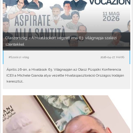
Olaszország – A hivatásokért végzett ima 63. világnapja szalézi
szentekkel
#Szalézi világ
2026-04-27, Hétfő
Április 26-án, a Hivatások 63. Világnapján az Olasz Püspöki Konferencia
(CEI) a Michele Gianola atya vezette Hivatáspasztoráció Országos Irodáján
keresztül..