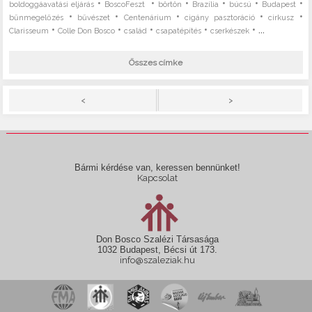
•
•
•
•
•
•
boldoggáavatási eljárás
BoscoFeszt
börtön
Brazília
búcsú
Budapest
•
•
•
•
•
bűnmegelőzés
bűvészet
Centenárium
cigány pasztoráció
cirkusz
•
•
•
•
• ...
Clarisseum
Colle Don Bosco
család
csapatépítés
cserkészek
Összes címke
>
<
Bármi kérdése van, keressen bennünket!
Kapcsolat
Don Bosco Szalézi Társasága
1032 Budapest, Bécsi út 173.
info@szaleziak.hu