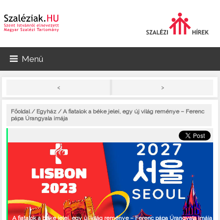
Menü
>
<
Főoldal
/
Egyház
/ A fiatalok a béke jelei, egy új világ reménye – Ferenc
pápa Úrangyala imája
A fiatalok a béke jelei, egy új világ reménye – Ferenc pápa Úrangyala imája