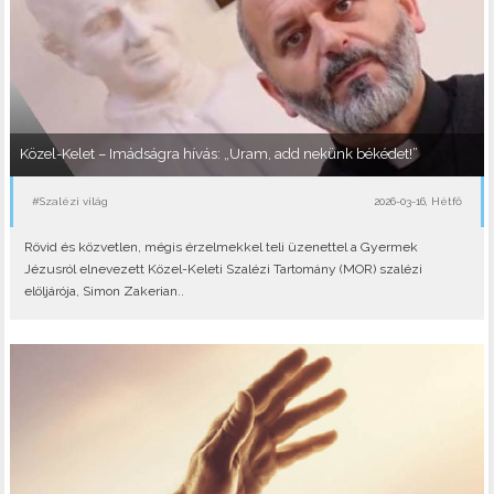
Közel-Kelet – Imádságra hívás: „Uram, add nekünk békédet!”
#Szalézi világ
2026-03-16, Hétfő
Rövid és közvetlen, mégis érzelmekkel teli üzenettel a Gyermek
Jézusról elnevezett Közel-Keleti Szalézi Tartomány (MOR) szalézi
elöljárója, Simon Zakerian..