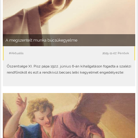
A megszentelt munka búcsúkegyelme
#Aktuális
2025-11-07, Péntek
Őszentsége XI. Pisz pápa 1922. június 6-án kihallgatáson fogadta a szalézi
rendfőnököt és ezt a rendkívül becses lelki kegyelmet engedélyezte: