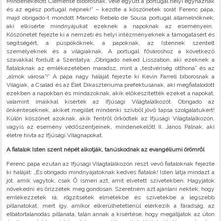
Mindenekelőtt Clemente bíborosnak, vele együtt a portugál helyi egyháznak
és az egész portugál népnek!” – kezdte a köszönetek sorát Ferenc pápa,
majd obrigado-t mondott Marcelo Rebelo de Sousa portugál államelnöknek,
aki elkísérte mindnyájukat ezeknek a napoknak az eseményein.
Köszönetét fejezte ki a nemzeti és helyi intézményeknek a támogatásért és
segítségért, a püspököknek, a papoknak, az Istennek szentelt
személyeknek és a világiaknak. A portugál fővároshoz a következő
szavakkal fordult a Szentatya: „Obrigado neked Lisszabon, aki ezeknek a
fiataloknak az emlékezetében maradsz, mint a „testvériség otthona” és az
„álmok városa”!” A pápa nagy háláját fejezte ki Kevin Farrell bíborosnak a
Világiak, a Család és az Élet Dikasztériuma prefektusának, aki megfiatalodott
ezekben a napokban és mindazoknak, akik előkészítették ezeket a napokat,
valamint imáikkal kísérték az Ifjúsági Világtalálkozót. Obrigado az
önkénteseknek, akiket megillet mindenki szívből jövő tapsa szolgálatukért!
Külön köszönet azoknak, akik fentről őrködtek az Ifjúsági Világtalálkozón,
vagyis az esemény védőszentjeinek, mindenekelőtt II. János Pálnak, aki
életre hívta az Ifjúsági Világnapokat.
A fiatalok Isten szent népét alkotják, tanúskodnak az evangéliumi örömről
Ferenc pápa ezután az Ifjúsági Világtalálkozón részt vevő fiataloknak fejezte
ki háláját: „És obrigado mindnyájatoknak kedves fiatalok! Isten látja mindazt a
jót, amik vagytok, csak Ő ismeri azt, amit elvetett szívetekben. Hagyjátok
növekedni és őrizzétek meg gondosan. Szeretném azt ajánlani nektek, hogy
emlékezzetek rá, rögzítsétek elmétekbe és szívetekbe a legszebb
pillanatokat, mert így, amikor elkerülhetetlenül elérkezik a fáradság, az
elbátortalanodás pillanata, talán annak a kísértése, hogy megálljatok az úton