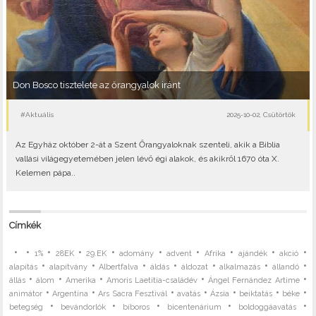
Don Bosco tisztelete az őrangyalok iránt
#Aktuális
2025-10-02, Csütörtök
Az Egyház október 2-át a Szent Őrangyaloknak szenteli, akik a Biblia
vallási világegyetemében jelen lévő égi alakok, és akikről 1670 óta X.
Kelemen pápa..
Címkék
•
•
•
•
•
•
•
•
•
•
1%
28EK
29.EK
adomány
advent
Afrika
ajándék
akció
•
•
•
•
•
•
•
alapítás
alapítvány
Albertfalva
áldás
áldozat
alkalmazás
állandó
•
•
•
•
•
állás
álom
Amerika
Amoris Laetitia-családév
Ángel Fernández Artime
•
•
•
•
•
•
•
animátor
Argentína
Ars Sacra Fesztivál
avatás
Ázsia
beiktatás
béke
•
•
•
•
•
betegség
bevándorlók
bíboros
bicentenárium
boldoggáavatás