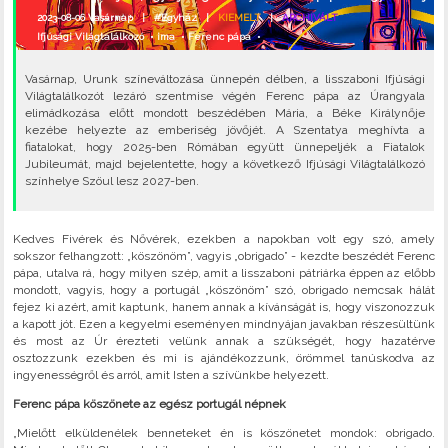
2023-08-06 Vasárnap |
#Egyház
|
KIEMELT
|
ARCHIVÁLT
Ifjúsági Világtalálkozó
•
ima
•
Ferenc pápa
•
Vasárnap, Urunk színeváltozása ünnepén délben, a lisszaboni Ifjúsági
Világtalálkozót lezáró szentmise végén Ferenc pápa az Úrangyala
elimádkozása előtt mondott beszédében Mária, a Béke Királynője
kezébe helyezte az emberiség jövőjét. A Szentatya meghívta a
fiatalokat, hogy 2025-ben Rómában együtt ünnepeljék a Fiatalok
Jubileumát, majd bejelentette, hogy a következő Ifjúsági Világtalálkozó
színhelye Szöul lesz 2027-ben.
Kedves Fivérek és Nővérek, ezekben a napokban volt egy szó, amely
sokszor felhangzott: „köszönöm”, vagyis „obrigado” - kezdte beszédét Ferenc
pápa, utalva rá, hogy milyen szép, amit a lisszaboni pátriárka éppen az előbb
mondott, vagyis, hogy a portugál „köszönöm” szó, obrigado nemcsak hálát
fejez ki azért, amit kaptunk, hanem annak a kívánságát is, hogy viszonozzuk
a kapott jót. Ezen a kegyelmi eseményen mindnyájan javakban részesültünk
és most az Úr érezteti velünk annak a szükségét, hogy hazatérve
osztozzunk ezekben és mi is ajándékozzunk, örömmel tanúskodva az
ingyenességről és arról, amit Isten a szívünkbe helyezett.
Ferenc pápa köszönete az egész portugál népnek
„Mielőtt elküldenélek benneteket én is köszönetet mondok: obrigado.