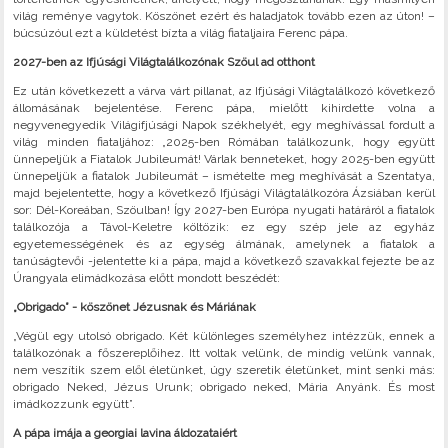
világ reménye vagytok. Köszönet ezért és haladjatok tovább ezen az úton! –
búcsúzóul ezt a küldetést bízta a világ fiataljaira Ferenc pápa.
2027-ben az Ifjúsági Világtalálkozónak Szöul ad otthont
Ez után következett a várva várt pillanat, az Ifjúsági Világtalálkozó következő
állomásának bejelentése. Ferenc pápa, mielőtt kihirdette volna a
negyvenegyedik Világifjúsági Napok székhelyét, egy meghívással fordult a
világ minden fiataljához: „2025-ben Rómában találkozunk, hogy együtt
ünnepeljük a Fiatalok Jubileumát! Várlak benneteket, hogy 2025-ben együtt
ünnepeljük a fiatalok Jubileumát – ismételte meg meghívását a Szentatya,
majd bejelentette, hogy a következő Ifjúsági Világtalálkozóra Ázsiában kerül
sor: Dél-Koreában, Szöulban! Így 2027-ben Európa nyugati határáról a fiatalok
találkozója a Távol-Keletre költözik: ez egy szép jele az egyház
egyetemességének és az egység álmának, amelynek a fiatalok a
tanúságtevői -jelentette ki a pápa, majd a következő szavakkal fejezte be az
Úrangyala elimádkozása előtt mondott beszédét:
„Obrigado” - köszönet Jézusnak és Máriának
„Végül egy utolsó obrigado. Két különleges személyhez intézzük, ennek a
találkozónak a főszereplőihez. Itt voltak velünk, de mindig velünk vannak,
nem veszítik szem elől életünket, úgy szeretik életünket, mint senki más:
obrigado Neked, Jézus Urunk; obrigado neked, Mária Anyánk. És most
imádkozzunk együtt”.
A pápa imája a georgiai lavina áldozataiért