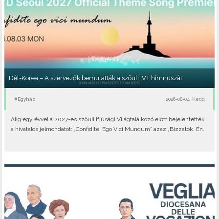
Dél-Korea – A szervezők bemutatták a szöuli IVT himnuszát
#Egyház
2026-08-04, Kedd
Alig egy évvel a 2027-es szöuli Ifjúsági Világtalálkozó előtt bejelentették
a hivatalos jelmondatot: „Confidite, Ego Vici Mundum” azaz „Bízzatok, Én..