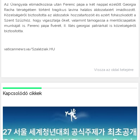
Az Úrangyala elimádkozása után Ferenc pápa a két nappal ezelőtt Georgia
Racha térségében történt tragikus lavina halálos áldozataiért imádkozott.
Közelségéről biztosította az áldozatok hozzátartozóit és azért fohászkodott a
Szent Szűzhöz, hogy vigasztalja őket, valamint támogassa a mentőcsapatok
munkáját is. Ferenc pápa fivérét, II. Illés georgiai pátriárkát is közelségéről
biztosította.
vaticannews.va/Szaléziak.HU
Vissza az oldal tetejére
Kapcsolódó cikkek