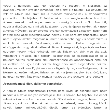
Végül a harmadik szó: Ne féljetek! Ne féljetek! A Bibliában, az
evangéliumokban gyakran ismétlődik ez a szó: Ne féljetek! De egyúttal ez
volt az utolsó szó, amit Jézus mondott tanítványainak a színeváltozás
pillanatában: Ne féljetek! Ti fiatalok, akik most megtapasztaltátok ezt az
örömet, nektek most éppen erről a dicsőségről akarok szólni. Nos hát,
egyfajta dicsőség ez a mi találkozásunk. Ugyanis éppen nektek, akik nagy
álmokat műveltek, de amelyeket gyakran elhomályosít a félelem, hogy nem
látjátok meg azok megvalósulását; nektek, akik néha azt gondoljátok, hogy
nem tudjátok azokat megcsinálni, mert hiszen néha egy kis pesszimizmus
rátok támad; nektek, fiataloknak, akiket a mai időkben megkísért az
elcsüggedés, hogy alkalmatlannak lássátok magatokat, hogy fájdalmaitokat
egy-egy mosoly mögé rejtsétek; nektek, fiataloknak, akik meg akarjátok
változtatni a világot, akik harcolni szeretnétek az igazságosságért és a
békéért; nektek, fiataloknak, akik erőfeszítéssel és képzelőerővel léptek fel
az életben, de úgy tűnik nektek, hogy ezek nem elegendőek; nektek,
fiataloknak, akikre az Egyháznak és a világnak oly nagy szüksége van, mint a
földnek az esőre; nektek, fiataloknak, akik a jelen vagytok és a jövő; igen,
pontosan nektek, fiataloknak mondja ma Jézus: „Ne féljetek!”, „Ne féljetek!”.
Jézus néz most rátok, aki ismer benneteket
A homília utolsó gondolatában Ferenc pápa rövid kis csendet kért, hogy
mindenki a szíve mélyén ismételje el Jézus szavait: Ne féljetek! De ennél
valami sokkal szebbet mondok nektek: Többé már én vagyok, hanem maga
Jézus az, aki most rátok néz, aki ismer benneteket, ismeri mindegyikőtök
szívét, ismeri mindegyikőtök életét, ismeri az örömöket, ismeri a