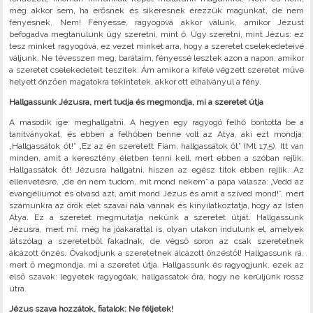
még akkor sem, ha erősnek és sikeresnek érezzük magunkat, de nem
fényesnek. Nem! Fényessé, ragyogóvá akkor válunk, amikor Jézust
befogadva megtanulunk úgy szeretni, mint ő. Úgy szeretni, mint Jézus: ez
tesz minket ragyogóvá, ez vezet minket arra, hogy a szeretet cselekedeteivé
váljunk. Ne tévesszen meg, barátaim, fényessé lesztek azon a napon, amikor
a szeretet cselekedeteit teszitek. Ám amikor a kifelé végzett szeretet műve
helyett önzően magatokra tekintetek, akkor ott elhalványul a fény.
Hallgassunk Jézusra, mert tudja és megmondja, mi a szeretet útja
A második ige: meghallgatni. A hegyen egy ragyogó felhő borította be a
tanítványokat, és ebben a felhőben benne volt az Atya, aki ezt mondja:
„Hallgassátok őt!” „Ez az én szeretett Fiam, hallgassátok őt” (Mt 17,5). Itt van
minden, amit a keresztény életben tenni kell, mert ebben a szóban rejlik:
Hallgassátok őt! Jézusra hallgatni, hiszen az egész titok ebben rejlik. Az
ellenvetésre, „de én nem tudom, mit mond nekem” a pápa válasza: „Vedd az
evangéliumot és olvasd azt, amit mond Jézus és amit a szíved mond!”, mert
számunkra az örök élet szavai nála vannak és kinyilatkoztatja, hogy az Isten
Atya. Ez a szeretet megmutatja nekünk a szeretet útját. Hallgassunk
Jézusra, mert mi, még ha jóakarattal is, olyan utakon indulunk el, amelyek
látszólag a szeretetből fakadnak, de végső soron az csak szeretetnek
álcázott önzés. Óvakodjunk a szeretetnek álcázott önzéstől! Hallgassunk rá,
mert ő megmondja, mi a szeretet útja. Hallgassunk és ragyogjunk, ezek az
első szavak: legyetek ragyogóak, hallgassatok őrá, hogy ne kerüljünk rossz
útra.
Jézus szava hozzátok, fiatalok: Ne féljetek!