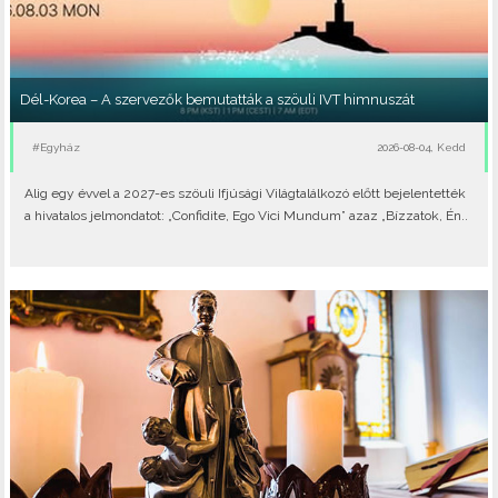
Dél-Korea – A szervezők bemutatták a szöuli IVT himnuszát
#Egyház
2026-08-04, Kedd
Alig egy évvel a 2027-es szöuli Ifjúsági Világtalálkozó előtt bejelentették
a hivatalos jelmondatot: „Confidite, Ego Vici Mundum” azaz „Bízzatok, Én..