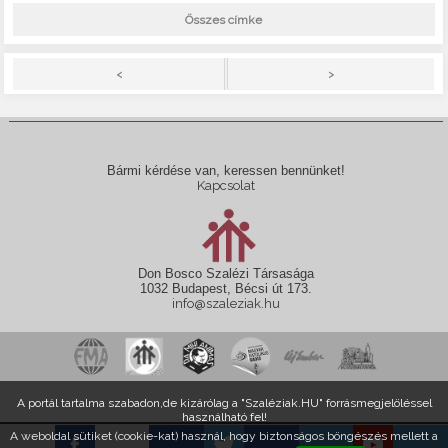
Összes címke
>
<
Bármi kérdése van, keressen bennünket!
Kapcsolat
Don Bosco Szalézi Társasága
1032 Budapest, Bécsi út 173.
info@szaleziak.hu
A portál tartalma szabadon,de kizárólag a "Szaléziak.HU" forrásmegjelöléssel
használható fel!
A weboldal sütiket (cookie-kat) használ, hogy biztonságos böngészés mellett a