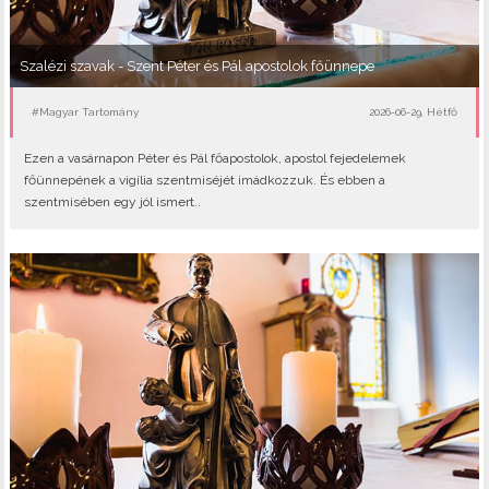
Szalézi szavak - Szent Péter és Pál apostolok főünnepe
#Magyar Tartomány
2026-06-29, Hétfő
Ezen a vasárnapon Péter és Pál főapostolok, apostol fejedelemek
főünnepének a vigília szentmiséjét imádkozzuk. És ebben a
szentmisében egy jól ismert..