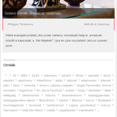
Szalézi szavak - Évközi 12. vasárnap
#Magyar Tartomány
2026-06-21, Vasárnap
Máté evangéliumából Jézusnak néhány mondását halljuk, amelyek
között a kapcsolat, a „Ne féljetek!” újra és újra visszatérő Jézusi szavak,
amit..
Címkék
•
•
•
•
•
•
•
•
•
•
1%
28EK
29.EK
adomány
advent
Afrika
ajándék
akció
•
•
•
•
•
•
•
alapítás
alapítvány
Albertfalva
áldás
áldozat
alkalmazás
állandó
•
•
•
•
•
állás
álom
Amerika
Amoris Laetitia-családév
Ángel Fernández Artime
•
•
•
•
•
•
•
animátor
Argentína
Ars Sacra Fesztivál
avatás
Ázsia
beiktatás
béke
•
•
•
•
•
betegség
bevándorlók
bíboros
bicentenárium
boldoggáavatás
•
•
•
•
•
•
boldoggáavatási eljárás
BoscoFeszt
börtön
Brazília
búcsú
Budapest
•
•
•
•
•
bűnmegelőzés
bűvészet
Centenárium
cigány pasztoráció
cirkusz
•
•
•
•
• ...
Clarisseum
Colle Don Bosco
család
csapatépítés
cserkészek