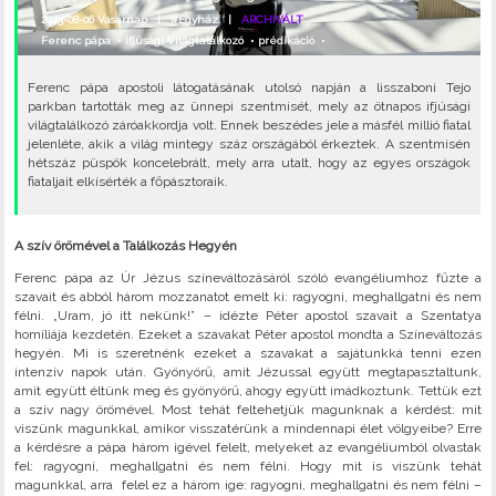
2023-08-06 Vasárnap |
#Egyház
|
ARCHIVÁLT
Ferenc pápa
•
Ifjúsági Világtalálkozó
•
prédikáció
•
Ferenc pápa apostoli látogatásának utolsó napján a lisszaboni Tejo
parkban tartották meg az ünnepi szentmisét, mely az ötnapos ifjúsági
világtalálkozó záróakkordja volt. Ennek beszédes jele a másfél millió fiatal
jelenléte, akik a világ mintegy száz országából érkeztek. A szentmisén
hétszáz püspök koncelebrált, mely arra utalt, hogy az egyes országok
fiataljait elkísérték a főpásztoraik.
A szív örömével a Találkozás Hegyén
Ferenc pápa az Úr Jézus színeváltozásáról szóló evangéliumhoz fűzte a
szavait és abból három mozzanatot emelt ki: ragyogni, meghallgatni és nem
félni. „Uram, jó itt nekünk!” – idézte Péter apostol szavait a Szentatya
homíliája kezdetén. Ezeket a szavakat Péter apostol mondta a Színeváltozás
hegyén. Mi is szeretnénk ezeket a szavakat a sajátunkká tenni ezen
intenzív napok után. Gyönyörű, amit Jézussal együtt megtapasztaltunk,
amit együtt éltünk meg és gyönyörű, ahogy együtt imádkoztunk. Tettük ezt
a szív nagy örömével. Most tehát feltehetjük magunknak a kérdést: mit
viszünk magunkkal, amikor visszatérünk a mindennapi élet völgyeibe? Erre
a kérdésre a pápa három igével felelt, melyeket az evangéliumból olvastak
fel: ragyogni, meghallgatni és nem félni. Hogy mit is viszünk tehát
magunkkal, arra felel ez a három ige: ragyogni, meghallgatni és nem félni –