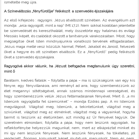
ismételte meg újra.
A Színeváltozás „fényfürdője” felkészít a szenvedés éjszakájára
Az első kifejezés : ragyogni. Jézus átváltozott színében. Az evangélium azt
mondja: „arca ragyogott, mint a nap” (Mt 17,2). Nem sokkal korábban jelentette
be szenvedését és kereszthalálát, mely összetörte egy hatalmas és evilági
Messiás képét, és csalódást okozott a tanítványok várakozásában. Most, hogy
megsegítse őket Isten mindnyájunkra vonatkozó tervének elfogadásában,
Jézus maga mellé vesz közülük hármat, Pétert, Jakabot és Jánost, felvezeti
őket a hegyre és ott színében elváltozik. Ez a „fényfürdő” pedig felkészíti
őket a szenvedés éjszakájára.
Ragyogóvá akkor válunk, ha Jézust befogadva megtanulunk úgy szeretni,
mint ő
Barátaim, kedves fiatalok – folytatta a pápa – ma is szükségünk van egy kis
fényre, egy fényvillanásra, ami reményt ad arra, hogy szembenézzünk az
élet megannyi sötétségével, annak számos mindennapi vereségével, és
hogy szembenézzünk velük Jézus feltámadásának fényével. Mert ő, „a mi
Istenünk ragyogtatta fel szemünket” – mondja Ezdrás pap. A mi Istenünk
megvilágosít. Világítsd meg, Istenünk, a tekintetünket, világítsd meg a
szívünket, világítsd meg az elménket, világítsd meg a vágyainkat, hogyha
bármit is teszünk az életünkben, azt mindig az Úr fényével tegyük. De
szeretném elmondani, folytatta a pápa, hogy nem leszünk ragyogóak, ha
reflektorfénybe helyezzük magunkat, nem, mert az elkápráztat minket és
mi így nem leszünk fényesek. Nem leszünk fényesek, ha tökéletes, jól
rendezett, finoman kimunkált képet mutatunk magunkról. Nem és nem,