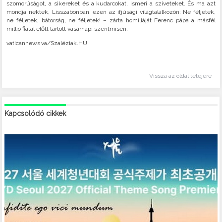
szomorúságot, a sikereket és a kudarcokat, ismeri a szíveteket. És ma azt
mondja nektek, Lisszabonban, ezen az ifjúsági világtalálkozón: Ne féljetek,
ne féljetek, bátorság, ne féljetek! – zárta homíliáját Ferenc pápa a másfél
millió fiatal előtt tartott vasárnapi szentmisén.
vaticannews.va/Szaléziak.HU
Vissza az oldal tetejére
Kapcsolódó cikkek