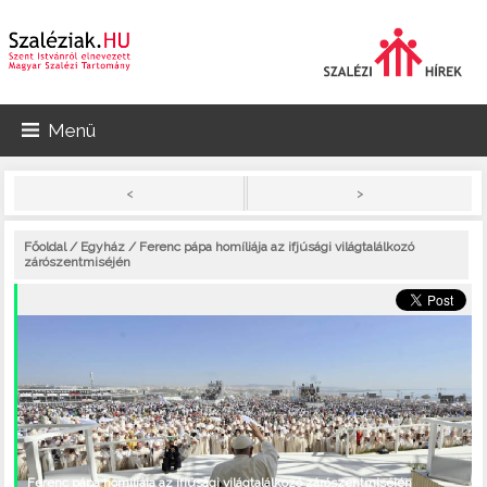
Menü
>
<
Főoldal
/
Egyház
/ Ferenc pápa homíliája az ifjúsági világtalálkozó
zárószentmiséjén
Ferenc pápa homíliája az ifjúsági világtalálkozó zárószentmiséjén