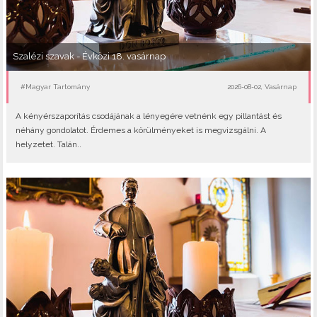
Szalézi szavak - Évközi 18. vasárnap
#Magyar Tartomány
2026-08-02, Vasárnap
A kényérszaporítás csodájának a lényegére vetnénk egy pillantást és
néhány gondolatot. Érdemes a körülményeket is megvizsgálni. A
helyzetet. Talán..