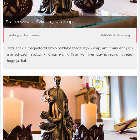
Szalézi szavak - Évközi 15. vasárnap
#Magyar Tartomány
2026-07-12, Vasárnap
Jézusnak a magvetőről szóló példabeszéde egyik alap, amit mindannyian
már sokszor hallottunk, jól ismerünk. Talán könnyen úgy is vagyunk vele,
hogy ja, hát..