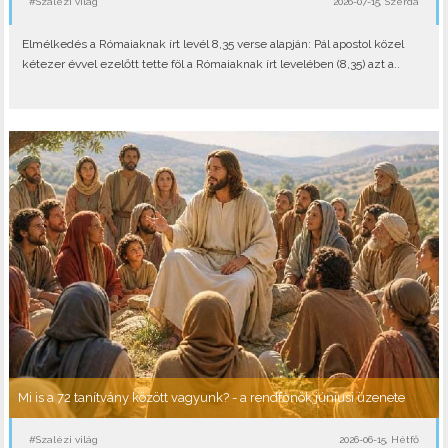
#Szalézi világ
2026-07-15, Szerda
Elmélkedés a Rómaiaknak írt levél 8,35 verse alapján: Pál apostol közel
kétezer évvel ezelőtt tette föl a Rómaiaknak írt levelében (8,35) azt a..
Mi is a 72 tanítvány között vagyunk? - a rendfőnök júniusi üzenete
#Szalézi világ
2026-06-15, Hétfő