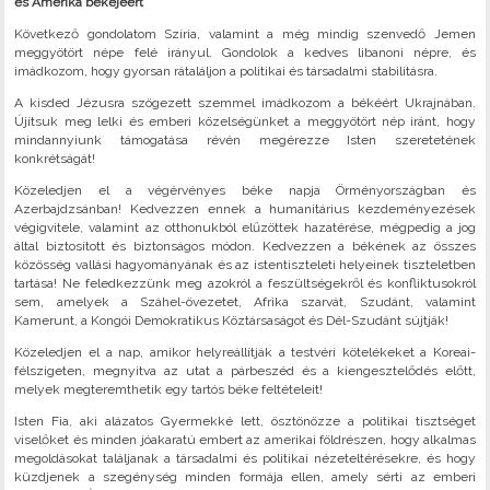
és Amerika békéjéért
Következő gondolatom Szíria, valamint a még mindig szenvedő Jemen
meggyötört népe felé irányul. Gondolok a kedves libanoni népre, és
imádkozom, hogy gyorsan rátaláljon a politikai és társadalmi stabilitásra.
A kisded Jézusra szögezett szemmel imádkozom a békéért Ukrajnában.
Újítsuk meg lelki és emberi közelségünket a meggyötört nép iránt, hogy
mindannyiunk támogatása révén megérezze Isten szeretetének
konkrétságát!
Közeledjen el a végérvényes béke napja Örményországban és
Azerbajdzsánban! Kedvezzen ennek a humanitárius kezdeményezések
végigvitele, valamint az otthonukból elűzöttek hazatérése, mégpedig a jog
által biztosított és biztonságos módon. Kedvezzen a békének az összes
közösség vallási hagyományának és az istentiszteleti helyeinek tiszteletben
tartása! Ne feledkezzünk meg azokról a feszültségekről és konfliktusokról
sem, amelyek a Száhel-övezetet, Afrika szarvát, Szudánt, valamint
Kamerunt, a Kongói Demokratikus Köztársaságot és Dél-Szudánt sújtják!
Közeledjen el a nap, amikor helyreállítják a testvéri kötelékeket a Koreai-
félszigeten, megnyitva az utat a párbeszéd és a kiengesztelődés előtt,
melyek megteremthetik egy tartós béke feltételeit!
Isten Fia, aki alázatos Gyermekké lett, ösztönözze a politikai tisztséget
viselőket és minden jóakaratú embert az amerikai földrészen, hogy alkalmas
megoldásokat találjanak a társadalmi és politikai nézeteltérésekre, és hogy
küzdjenek a szegénység minden formája ellen, amely sérti az emberi