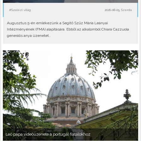
#Szalézi világ
2026-08-05, Szerda
Augusztus 5-én emlékezünk a Segítő Szűz Mária Leányai
Intézményének (FMA) alapítására. Ebből az alkalomból Chiara Cazzuola
generális anya üzenetet..
Leó pápa videóüzenete a portugál fiatalokhoz