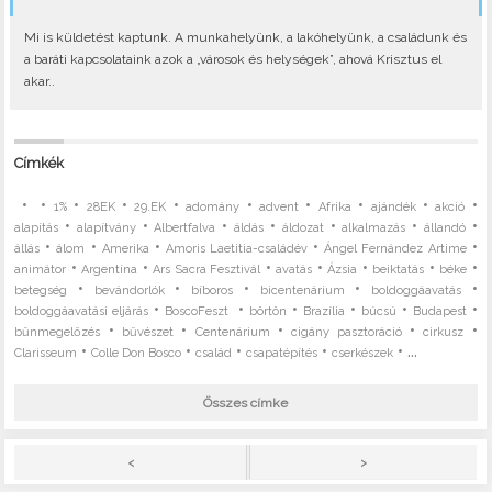
Mi is küldetést kaptunk. A munkahelyünk, a lakóhelyünk, a családunk és
a baráti kapcsolataink azok a „városok és helységek”, ahová Krisztus el
akar..
Címkék
•
•
•
•
•
•
•
•
•
•
1%
28EK
29.EK
adomány
advent
Afrika
ajándék
akció
•
•
•
•
•
•
•
alapítás
alapítvány
Albertfalva
áldás
áldozat
alkalmazás
állandó
•
•
•
•
•
állás
álom
Amerika
Amoris Laetitia-családév
Ángel Fernández Artime
•
•
•
•
•
•
•
animátor
Argentína
Ars Sacra Fesztivál
avatás
Ázsia
beiktatás
béke
•
•
•
•
•
betegség
bevándorlók
bíboros
bicentenárium
boldoggáavatás
•
•
•
•
•
•
boldoggáavatási eljárás
BoscoFeszt
börtön
Brazília
búcsú
Budapest
•
•
•
•
•
bűnmegelőzés
bűvészet
Centenárium
cigány pasztoráció
cirkusz
•
•
•
•
• ...
Clarisseum
Colle Don Bosco
család
csapatépítés
cserkészek
Összes címke
>
<