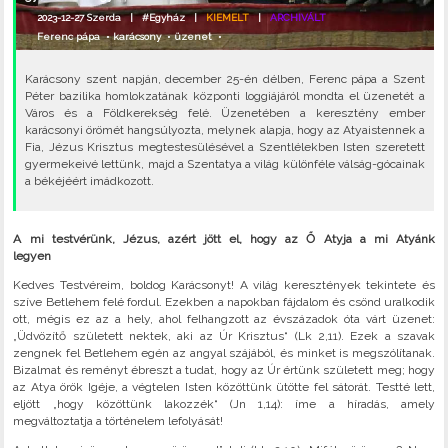
2023-12-27 Szerda |
#Egyház
|
KIEMELT
|
ARCHIVÁLT
Ferenc pápa
•
karácsony
•
üzenet
•
Karácsony szent napján, december 25-én délben, Ferenc pápa a Szent
Péter bazilika homlokzatának központi loggiájáról mondta el üzenetét a
Város és a Földkerekség felé. Üzenetében a keresztény ember
karácsonyi örömét hangsúlyozta, melynek alapja, hogy az Atyaistennek a
Fia, Jézus Krisztus megtestesülésével a Szentlélekben Isten szeretett
gyermekeivé lettünk, majd a Szentatya a világ különféle válság-gócainak
a békéjéért imádkozott.
A mi testvérünk, Jézus, azért jött el, hogy az Ő Atyja a mi Atyánk
legyen
Kedves Testvéreim, boldog Karácsonyt! A világ keresztények tekintete és
szíve Betlehem felé fordul. Ezekben a napokban fájdalom és csönd uralkodik
ott, mégis ez az a hely, ahol felhangzott az évszázadok óta várt üzenet:
„Üdvözítő született nektek, aki az Úr Krisztus“ (Lk 2,11). Ezek a szavak
zengnek fel Betlehem egén az angyal szájából, és minket is megszólítanak.
Bizalmat és reményt ébreszt a tudat, hogy az Úr értünk született meg; hogy
az Atya örök Igéje, a végtelen Isten közöttünk ütötte fel sátorát. Testté lett,
eljött „hogy közöttünk lakozzék“ (Jn 1,14): íme a híradás, amely
megváltoztatja a történelem lefolyását!