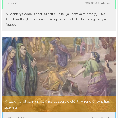
#Egyház
2026-07-30, Csütörtök
A Szentatya videóüzenet küldött a Halleluja Fesztiválra, amely július 22-
26-a között zajlott Brazíliában. A pápa örömmel állapította meg, hogy a
fiatalok..
Ki szakíthat el bennünket Krisztus szeretetétől? - A rendfőnök júliusi
üzenete