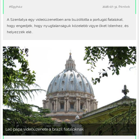
#Egyház
2026-07-31, Péntek
A Szentatya egy videóüzenetben arra buzdította a portugál fiatalokat,
hogy engedjék, hogy nyugtalanságuk közelebb vigye őket Istenhez, és
helyezzék elé..
Leó pápa videóüzenete a brazil fiataloknak