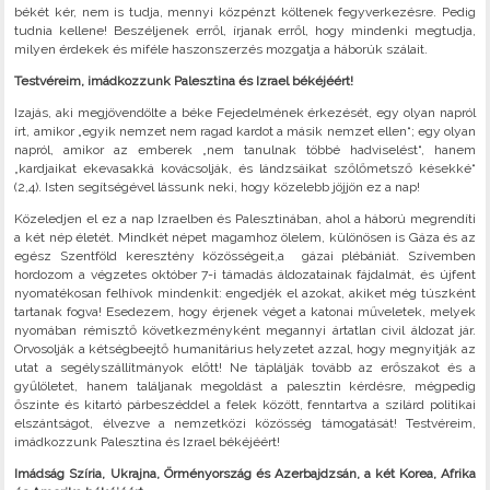
békét kér, nem is tudja, mennyi közpénzt költenek fegyverkezésre. Pedig
tudnia kellene! Beszéljenek erről, írjanak erről, hogy mindenki megtudja,
milyen érdekek és miféle haszonszerzés mozgatja a háborúk szálait.
Testvéreim, imádkozzunk Palesztina és Izrael békéjéért!
Izajás, aki megjövendölte a béke Fejedelmének érkezését, egy olyan napról
írt, amikor „egyik nemzet nem ragad kardot a másik nemzet ellen“; egy olyan
napról, amikor az emberek „nem tanulnak többé hadviselést“, hanem
„kardjaikat ekevasakká kovácsolják, és lándzsáikat szőlőmetsző késekké“
(2,4). Isten segítségével lássunk neki, hogy közelebb jöjjön ez a nap!
Közeledjen el ez a nap Izraelben és Palesztinában, ahol a háború megrendíti
a két nép életét. Mindkét népet magamhoz ölelem, különösen is Gáza és az
egész Szentföld keresztény közösségeit,a gázai plébániát. Szívemben
hordozom a végzetes október 7-i támadás áldozatainak fájdalmát, és újfent
nyomatékosan felhívok mindenkit: engedjék el azokat, akiket még túszként
tartanak fogva! Esedezem, hogy érjenek véget a katonai műveletek, melyek
nyomában rémisztő következményként megannyi ártatlan civil áldozat jár.
Orvosolják a kétségbeejtő humanitárius helyzetet azzal, hogy megnyitják az
utat a segélyszállítmányok előtt! Ne táplálják tovább az erőszakot és a
gyűlöletet, hanem találjanak megoldást a palesztin kérdésre, mégpedig
őszinte és kitartó párbeszéddel a felek között, fenntartva a szilárd politikai
elszántságot, élvezve a nemzetközi közösség támogatását! Testvéreim,
imádkozzunk Palesztina és Izrael békéjéért!
Imádság Szíria, Ukrajna, Örményország és Azerbajdzsán, a két Korea, Afrika