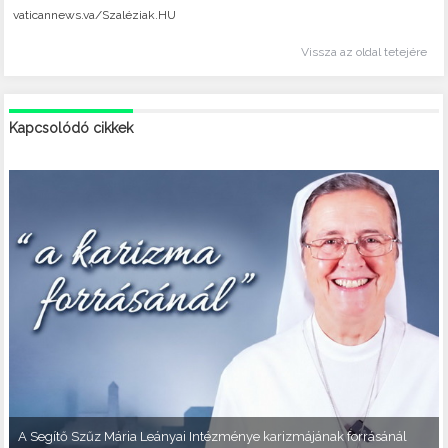
vaticannews.va/Szaléziak.HU
Vissza az oldal tetejére
Kapcsolódó cikkek
A Segítő Szűz Mária Leányai Intézménye karizmájának forrásánál