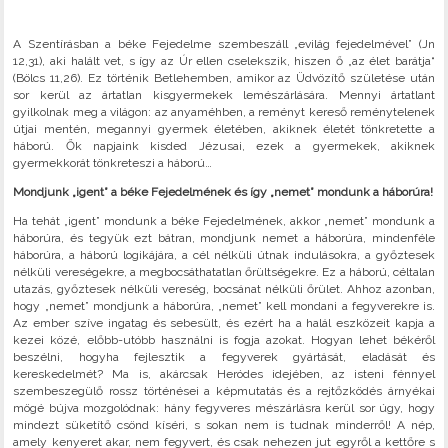
A Szentírásban a béke Fejedelme szembeszáll „evilág fejedelmével” (Jn
12,31), aki halált vet, s így az Úr ellen cselekszik, hiszen ő „az élet barátja“
(Bölcs 11,26). Ez történik Betlehemben, amikor az Üdvözítő születése után
sor kerül az ártatlan kisgyermekek lemészárlására. Mennyi ártatlant
gyilkolnak meg a világon: az anyaméhben, a reményt kereső reménytelenek
útjai mentén, megannyi gyermek életében, akiknek életét tönkretette a
háború. Ők napjaink kisded Jézusai, ezek a gyermekek, akiknek
gyermekkorát tönkreteszi a háború…
Mondjunk „igent” a béke Fejedelmének és így „nemet” mondunk a háborúra!
Ha tehát „igent” mondunk a béke Fejedelmének, akkor „nemet” mondunk a
háborúra, és tegyük ezt bátran, mondjunk nemet a háborúra, mindenféle
háborúra, a háború logikájára, a cél nélküli útnak indulásokra, a győztesek
nélküli vereségekre, a megbocsáthatatlan őrültségekre. Ez a háború, céltalan
utazás, győztesek nélküli vereség, bocsánat nélküli őrület. Ahhoz azonban,
hogy „nemet” mondjunk a háborúra, „nemet” kell mondani a fegyverekre is.
Az ember szíve ingatag és sebesült, és ezért ha a halál eszközeit kapja a
kezei közé, előbb-utóbb használni is fogja azokat. Hogyan lehet békéről
beszélni, hogyha fejlesztik a fegyverek gyártását, eladását és
kereskedelmét? Ma is, akárcsak Heródes idejében, az isteni fénnyel
szembeszegülő rossz történései a képmutatás és a rejtőzködés árnyékai
mögé bújva mozgolódnak: hány fegyveres mészárlásra kerül sor úgy, hogy
mindezt süketítő csönd kíséri, s sokan nem is tudnak minderről! A nép,
amely kenyeret akar, nem fegyvert, és csak nehezen jut egyről a kettőre s