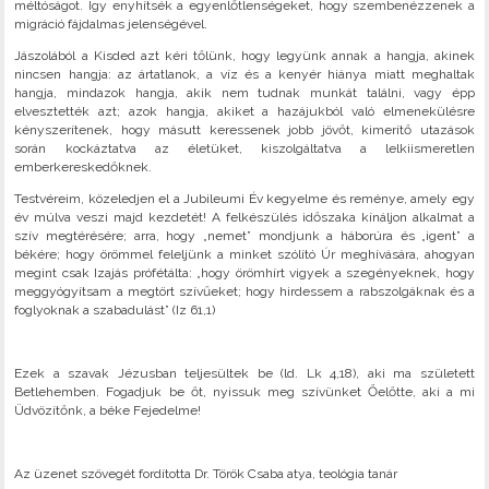
méltóságot. Így enyhítsék a egyenlőtlenségeket, hogy szembenézzenek a
migráció fájdalmas jelenségével.
Jászolából a Kisded azt kéri tőlünk, hogy legyünk annak a hangja, akinek
nincsen hangja: az ártatlanok, a víz és a kenyér hiánya miatt meghaltak
hangja, mindazok hangja, akik nem tudnak munkát találni, vagy épp
elvesztették azt; azok hangja, akiket a hazájukból való elmenekülésre
kényszerítenek, hogy másutt keressenek jobb jövőt, kimerítő utazások
során kockáztatva az életüket, kiszolgáltatva a lelkiismeretlen
emberkereskedőknek.
Testvéreim, közeledjen el a Jubileumi Év kegyelme és reménye, amely egy
év múlva veszi majd kezdetét! A felkészülés időszaka kínáljon alkalmat a
szív megtérésére; arra, hogy „nemet” mondjunk a háborúra és „igent” a
békére; hogy örömmel feleljünk a minket szólító Úr meghívására, ahogyan
megint csak Izajás prófétálta: „hogy örömhírt vigyek a szegényeknek, hogy
meggyógyítsam a megtört szívűeket; hogy hirdessem a rabszolgáknak és a
foglyoknak a szabadulást” (Iz 61,1)
Ezek a szavak Jézusban teljesültek be (ld. Lk 4,18), aki ma született
Betlehemben. Fogadjuk be őt, nyissuk meg szívünket Őelőtte, aki a mi
Üdvözítőnk, a béke Fejedelme!
Az üzenet szövegét fordította Dr. Török Csaba atya, teológia tanár