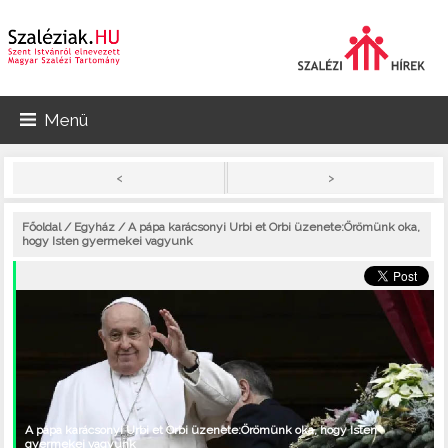
Menü
>
<
Főoldal
/
Egyház
/ A pápa karácsonyi Urbi et Orbi üzenete:Örömünk oka,
hogy Isten gyermekei vagyunk
A pápa karácsonyi Urbi et Orbi üzenete:Örömünk oka, hogy Isten
gyermekei vagyunk