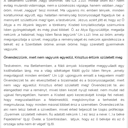
A betlehemi üzenet „nagy örömmel” teli (Lk 2,10). Miféle öröm ez? Nem
evilág mulandó vidámsága, nem a szórakozás vígsága, hanem valóban „nagy”
öröm, mivel „naggyá” tesz minket. Ma ugyanis mi, emberi lények, minden
korlátunkkal együtt, egy hallatlan reménység bizonyosságát fogadjuk be: a
mennyért születtünk meg! Igen, a testvérünk, Jézus, azért jött el, hogy az Ő
Atyja a mi Atyánk legyen: a törékeny Kisded kinyilatkoztatja számunkra
Isten gyöngédségét; és még jóval többet: Ő, az Atya Egyszülöttje, megadja
nekünk „a hatalmat, hogy Isten fiaivá legyünk“ (Jn 1,12). Íme, az öröm, amely
megvigasztalja a szívet, megújítja a reménységet és nekünk ajándékozza a
békét: ez a Szentlélek öröme, annak öröme, hogy szeretett gyermekek
vagyunk.
Örvendezzünk, mert nem vagyunk egyedül, Krisztus értünk született meg
Testvéreim, ma Betlehemben, a földi árnyak közepette meggyulladt egy
kiolthatatlan láng, ma a világ sötétségei fölött győz Isten fénye, „amely
megvilágosít minden embert“ (Jn 1,9): ujjongjunk emiatt a kegyelem miatt!
Örvendezzél te, aki elvesztetted a bizalmadat és a bizonyosságaidat, mert
nem vagy egyedül: Krisztus érted született meg! Örvendezzél te, aki
elengedted már a reményt, mivel Isten kezet nyújt neked: nem mutat rád
ujjával fenyegetően, hanem a Kisded apró kezecskéjét kínálja fel neked,
hogy megszabadítson a félelmeidtől, megkönnyítse a terheidet és
megmutassa, hogy minden másnál többet érsz a szemében. Örvendezzél te,
aki nem lelsz békét a szívedben, mivel érted teljesült be Izajás próféciája:
„Gyermek született nékem, fiú adatott nékünk (…) ez lesz a neve: (…) a béke
Fejedelme” (9,5). Ővele, a Szentírásban, látjuk, hogy az ő békéje és az ő
országa soha nem ér véget” (9,6).