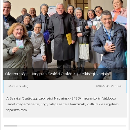
Olaszország – Hangok a Szalézi Család 44. Lelkiségi Napjairól
#Szalézi világ
2026-01-16, Péntek
A Szalézi Család 44. Lelkiségi Napjainak (SFSD) megnyitóján Valdocco
ismét megerősítette, hogy világszerte a karizmák, kultúrák és egyházi
tapasztalatok..