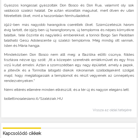
Gyászos kongással gyászolták Don Bosco és Don Rua, valamint oly sok
valdoccói szalézi halálát. De aztán elsiratták magukat, mert ötven év után
félretették őket, mint a haszontalan fémhulladékot.
1922-ben más nagyobb harangokra cserélték őket. Száműzetésük három
évig tartott, de 1925-ben új harangtoronyra, új templomra és népes környékre
találtak, tele őszinte és nagylelkű emberekkel: a torinói Borgo San Paolóban
található Gesù Adolescente új szalézi templomra. Még mindig ott vannak,
Isten és Mária hangja.
Mindeközben Don Bosco nem állt meg: a Bazilika előtti csúnya, földes
tisztásra nézve így szólt: „Itt a közepén szeretnék emlékművet és egy friss
vizű kutat emelni. Aztán a szomszédban egy nagy épületet, amely a papok,
a jótevők és a Torinóba látogató diákok rokonainak szállodájaként szolgál
majd, hogy meglátogassák a templomot és részt vegyenek az ünnepélyes
rendezvényeken."
Némi eltérés ellenére minden elkészült, és a tér új és nagyon elegáns lett.
bollettinosalesiano.it/Szaléziak.HU
Vissza az oldal tetejére
Kapcsolódó cikkek