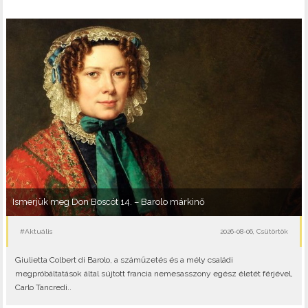
Ismerjük meg Don Boscót 14. – Barolo márkinő
#Aktuális
2026-08-06, Csütörtök
Giulietta Colbert di Barolo, a száműzetés és a mély családi
megpróbáltatások által sújtott francia nemesasszony egész életét férjével,
Carlo Tancredi..