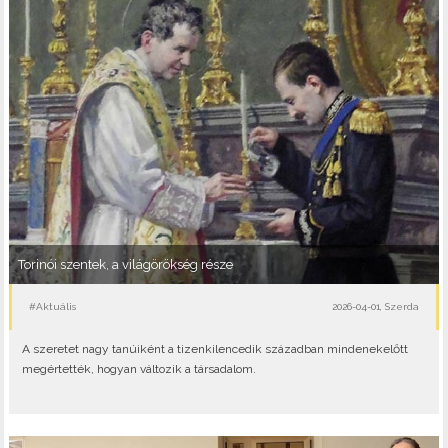
Torinói szentek, a világörökség része
#Aktuális
2026-04-01, Szerda
A szeretet nagy tanúiként a tizenkilencedik században mindenekelőtt
megértették, hogyan változik a társadalom.