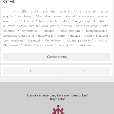
Címkék
•
•
•
•
•
•
•
•
•
•
1%
28EK
29.EK
adomány
advent
Afrika
ajándék
akció
•
•
•
•
•
•
•
alapítás
alapítvány
Albertfalva
áldás
áldozat
alkalmazás
állandó
•
•
•
•
•
állás
álom
Amerika
Amoris Laetitia-családév
Ángel Fernández Artime
•
•
•
•
•
•
•
animátor
Argentína
Ars Sacra Fesztivál
avatás
Ázsia
beiktatás
béke
•
•
•
•
•
betegség
bevándorlók
bíboros
bicentenárium
boldoggáavatás
•
•
•
•
•
•
boldoggáavatási eljárás
BoscoFeszt
börtön
Brazília
búcsú
Budapest
•
•
•
•
•
bűnmegelőzés
bűvészet
Centenárium
cigány pasztoráció
cirkusz
•
•
•
•
• ...
Clarisseum
Colle Don Bosco
család
csapatépítés
cserkészek
Összes címke
>
<
Bármi kérdése van, keressen bennünket!
Kapcsolat