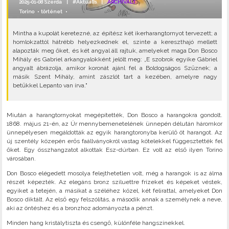
2025-01-08 Szerda |
#Aktuális
|
ARCHIVÁLT
Torino
•
történet
•
Mintha a kupolát keretezné, az építész két ikerharangtornyot tervezett; a
homlokzattól hátrébb helyezkednek el, szinte a kereszthajó mellett
alapozták meg őket, és két angyal áll rajtuk, amelyeket maga Don Bosco
Mihály és Gabriel arkangyalokként jelölt meg: „E szobrok egyike Gábriel
angyalt ábrázolja, amikor koronát ajánl fel a Boldogságos Szűznek; a
másik Szent Mihály, amint zászlót tart a kezében, amelyre nagy
betűkkel Lepanto van írva."
Miután a harangtornyokat megépítették, Don Bosco a harangokra gondolt.
1868. május 21-én, az Úr mennybemenetelének ünnepén délután háromkor
ünnepélyesen megáldották az egyik harangtoronyba kerülő öt harangot. Az
új szentély közepén erős faállványokról vastag kötelekkel függesztették fel
őket. Egy összhangzatot alkottak Esz-dúrban. Ez volt az első ilyen Torino
városában.
Don Bosco elégedett mosolya felejthetetlen volt, még a harangok is az álma
részét képezték. Az elegáns bronz sziluettre frízeket és képeket véstek,
egyiket a tetején, a másikat a széléhez közel, két felirattal, amelyeket Don
Bosco diktált. Az első egy felszólítás, a második annak a személynek a neve,
aki az öntéshez és a bronzhoz adományozta a pénzt.
Minden hang kristálytiszta és csengő, különféle hangszínekkel.