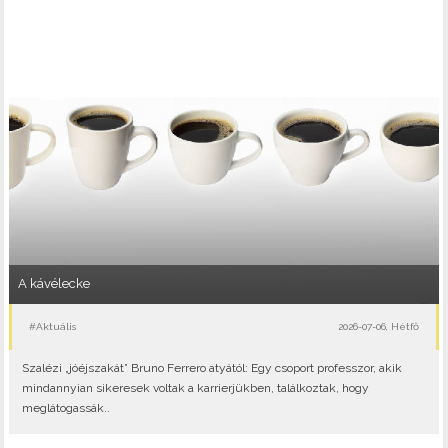
A kávélecke
#Aktuális
2026-07-06, Hétfő
Szalézi „jóéjszakát” Bruno Ferrero atyától: Egy csoport professzor, akik
mindannyian sikeresek voltak a karrierjükben, találkoztak, hogy
meglátogassák..