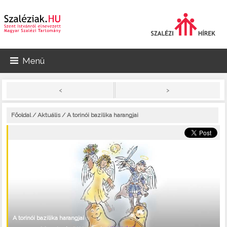
Menü
>
<
Főoldal
/
Aktuális
/ A torinói bazilika harangjai
A torinói bazilika harangjai