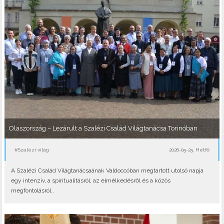
Olaszország – Lezárult a Szalézi Család Világtanácsa Torinóban
#Szalézi világ
2026-05-25, Hétfő
A Szalézi Család Világtanácsaának Valdoccóban megtartott utolsó napja
egy intenzív, a spiritualitásról, az elmélkedésről és a közös
megfontolásról..