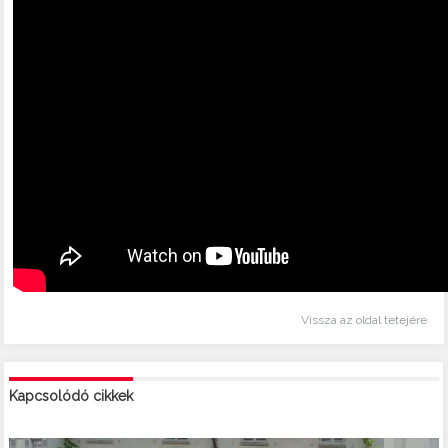
Vissza az oldal tetejére
Kapcsolódó cikkek