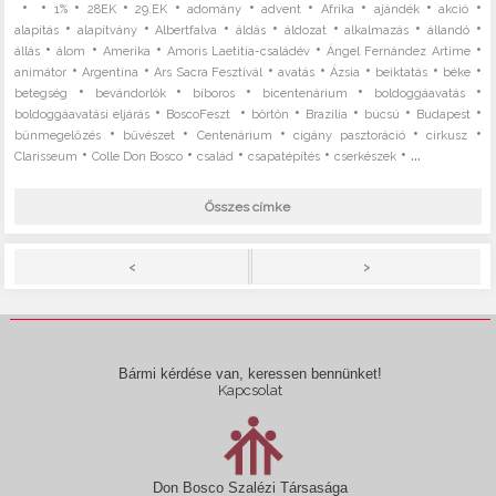
•
•
•
•
•
•
•
•
•
•
1%
28EK
29.EK
adomány
advent
Afrika
ajándék
akció
•
•
•
•
•
•
•
alapítás
alapítvány
Albertfalva
áldás
áldozat
alkalmazás
állandó
•
•
•
•
•
állás
álom
Amerika
Amoris Laetitia-családév
Ángel Fernández Artime
•
•
•
•
•
•
•
animátor
Argentína
Ars Sacra Fesztivál
avatás
Ázsia
beiktatás
béke
•
•
•
•
•
betegség
bevándorlók
bíboros
bicentenárium
boldoggáavatás
•
•
•
•
•
•
boldoggáavatási eljárás
BoscoFeszt
börtön
Brazília
búcsú
Budapest
•
•
•
•
•
bűnmegelőzés
bűvészet
Centenárium
cigány pasztoráció
cirkusz
•
•
•
•
• ...
Clarisseum
Colle Don Bosco
család
csapatépítés
cserkészek
Összes címke
>
<
Bármi kérdése van, keressen bennünket!
Kapcsolat
Don Bosco Szalézi Társasága