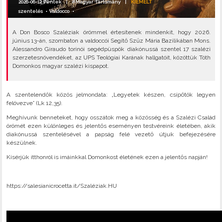
2026-06-12 Péntek |
#Magyar Tartomány
|
KIEMELT
szentelés
•
Valdocco
•
A Don Bosco Szaléziak örömmel értesítenek mindenkit, hogy 2026.
június 13-án, szombaton a valdoccói Segítő Szűz Mária Bazilikában Mons.
Alessandro Giraudo torinói segédpüspök diakónussá szentel 17 szalézi
szerzetesnövendéket, az UPS Teológiai Karának hallgatóit, közöttük Tóth
Domonkos magyar szalézi kispapot.
A szentelendők közös jelmondata: „Legyetek készen, csípőtök legyen
felövezve” (Lk 12,35).
Meghívunk benneteket, hogy osszátok meg a közösség és a Szalézi Család
örömét ezen különleges és jelentős eseményen testvéreink életében, akik
diakónussá szentelésével a papság felé vezető útjuk befejezésére
készülnek.
Kísérjük itthonról is imáinkkal Domonkost életének ezen a jelentős napján!
https://salesianicrocetta.it/Szaléziak.HU