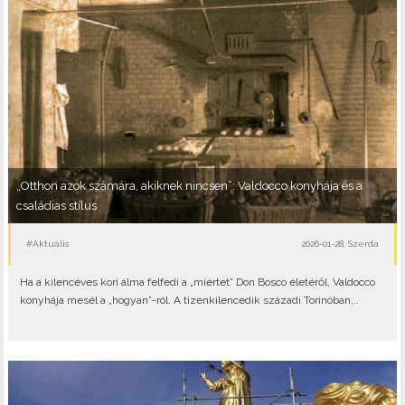
„Otthon azok számára, akiknek nincsen”: Valdocco konyhája és a
családias stílus
#Aktuális
2026-01-28, Szerda
Ha a kilencéves kori álma felfedi a „miértet” Don Bosco életéről, Valdocco
konyhája mesél a „hogyan”-ról. A tizenkilencedik századi Torinóban,..