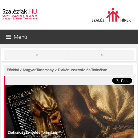
Menü
>
<
Főoldal
/
Magyar Tartomány
/ Diakónusszentelés Torinóban
Diakónusszentelés Torinóban