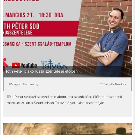
Tóth Péter diakónussá szentelése élőben
#Magyar Tartomány
2026-03-20, Péntek
Tóth Péter szalézi szerzetes diakónussá szentelése élőben követhető
március 21-én a Szent István Televízió youtube-csatornáján.