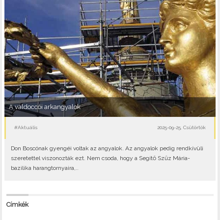
A valdoccói arkangyalok
#Aktuális
2025-09-25, Csütörtök
Don Boscónak gyengéi voltak az angyalok. Az angyalok pedig rendkívüli
szeretettel viszonozták ezt. Nem csoda, hogy a Segítő Szűz Mária-
bazilika harangtornyaira,..
Címkék