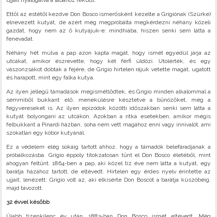
ujjait nyalogatva a lábához feküdt.
Ettől az estétől kezdve Don Bosco ismerősként kezelte a Grigiónak (Szürke)
elnevezett kutyát, de azért még megpróbálta megkérdezni néhány közeli
gazdát, hogy nem az ő kutyájuk-e: mindhiába, hiszen senki sem látta a
fenevadat.
Néhány hét múlva a pap azon kapta magát, hogy ismét egyedül járja az
utcákat, amikor észrevette, hogy két férfi üldözi. Utolérték, és egy
vászonzsákot dobtak a fejére, de Grigio hirtelen rájuk vetette magát, ugatott
és harapott, mint egy falka kutya.
Az ilyen jellegű támadások megismétlődtek, és Grigio minden alkalommal a
semmiből bukkant elő, menekülésre késztetve a bűnözőket, még a
fegyvereseket is. Az ilyen epizódok közötti időszakban senki sem látta a
kutyát bolyongani az utcákon. Azokban a ritka esetekben, amikor mégis
felbukkant a Pinardi házban, soha nem vett magához enni vagy innivalót, ami
szokatlan egy kóbor kutyánál.
Ez a védelem elég sokáig tartott ahhoz, hogy a támadók belefáradjanak a
próbálkozásba. Grigio éppoly titokzatosan tűnt el Don Bosco életéből, mint
ahogyan feltűnt. 1864-ben a pap, aki közel tíz éve nem látta a kutyát, egy
barátja házához tartott, de eltévedt. Hirtelen egy érdes nyelv érintette az
ujjait; lenézett: Grigio volt az, aki elkísérte Don Boscót a barátja küszöbéig,
majd távozott.
32 évvel később
Újabb tizenkilenc év után, 1883-ban Don Bosco ismét eltévedt. Még