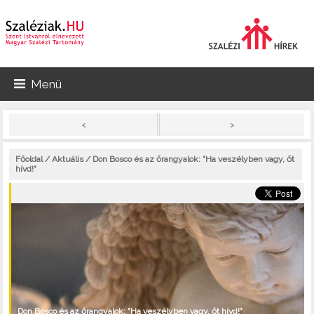
Menü
>
<
Főoldal
/
Aktuális
/ Don Bosco és az őrangyalok: "Ha veszélyben vagy, őt
hívd!"
Don Bosco és az őrangyalok: "Ha veszélyben vagy, őt hívd!"