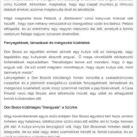
című füzetet. Akkoriban, meghallva, hogy egy csapat munkás jó ritmusú
dalokat énekel, azonnal megtanulta őket és lekottázta.
Majd megkérte Silvio Pellicót, a „Börtöneim” című könyvvel híressé vált
hazafit , hogy írjon néhány versszakot az őrangyalhoz szóló kis dalhoz. Pellico
elfogadta, és az eredmény egy nagyon népszerű dal lett, amelyet a torinói
oratórium fiataljai nagyon szívesen énekeltek.
Fenyegetések, támadások és mérgezési kísérletek
Don Bosco az egyetlen ember, akinek egy kutya volt az őrangyala, vagy
legalábbis egy kutyának álcázott angyal... Ő maga viccelődött elképesztő
történetével kapcsolatban: "Nevetséges lenne azt mondani, hogy ő egy
angyal volt. De azt azért mégsem mondhatjuk, hogy olyan kutya volt, mint
bármelyik másik".
Lényegében a Don Boscót körüllengő hírnév vonzotta a szabadkőműves
csoportok és a piemonti evangélikus szekták fenyegetéseit, támadásait és
mérgezési kísérleteit; ezek rossz szemmel nézték a pap törekvéseit. A Casa
Pinardi nevű régi fészer, ahol létrehozta művét, egy sötét és elhagyatott
torinói külvárosban állt.
Don Bosco különleges "őrangyala": a Szürke
1854 novemberének egyik esős estéjén Don Bosco egyedül tért haza, amikor
hirtelen egy hatalmas, sötétszürke szőrű óriás állt előtte, aki ki tudja, honnan
jött elő. A kutya annyira lenyűgöző volt, hogy Don Boscónak hirtelen elállt a
lélegzete, de az állat nagy, édes szemekkel nézett rá, farkát csóválva, és az