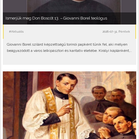
Ismerjük meg Don Boscót 13. – Giovanni Borel teológus
#Aktuális
2026-07-31, Péntek
Giovanni Borel szilárd képzettségű torinói papként tűnik fel, aki mélyen
beágyazódott a város lelkipásztori és karitatív életébe. Királyi káplánként,..