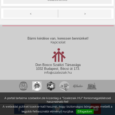
>
<
Bármi kérdése van, keressen bennünket!
Kapcsolat
Don Bosco Szalézi Társasága
1032 Budapest, Bécsi út 173.
info@szaleziak.hu
A portál tartalma szabadon,de kizárólag a "Szaléziak.HU" forrásmegjelöléssel
használható fel!
A weboldal sütiket (cookie-kat) használ, hogy biztonságos böngészés mellett a
legjobb felhasználói élményt nyújtsa.
Elfogadom