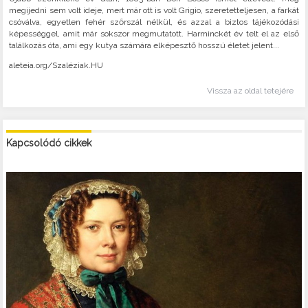
megijedni sem volt ideje, mert már ott is volt Grigio, szeretetteljesen, a farkát
csóválva, egyetlen fehér szőrszál nélkül, és azzal a biztos tájékozódási
képességgel, amit már sokszor megmutatott. Harminckét év telt el az első
találkozás óta, ami egy kutya számára elképesztő hosszú életet jelent...
aleteia.org/Szaléziak.HU
Vissza az oldal tetejére
Kapcsolódó cikkek