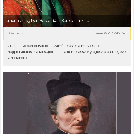
Ismerjük meg Don Boscót 14. – Barolo márkinő
#Aktuális
2026-08-06, Csütörtök
Giulietta Colbert di Barolo, a száműzetés és a mély családi
megpróbáltatások által sújtott francia nemesasszony egész életét férjével,
Carlo Tancredi..