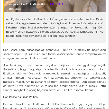
2023-10-02 Hétfő |
#Aktuális
|
ARCHIVÁLT
Don Bosco
•
Az Egyház október 2-át a Szent Őrangyaloknak szenteli, akik a Biblia
vallási világegyetemében jelen lévő égi alakok, és akikről 1670 óta X.
Kelemen pápa intézkedésére ezen a napon emlékeznek meg. Don
Bosco mélyen tisztelte az őrangyalokat, és ezt szokta ismételgetni: "Ne
feledd, hogy van egy angyalod, aki őriz és a barátod!"
Don Bosco nagy odaadását az őrangyalok iránt az is bizonyítja, hogy első
szentmiséjét 1841. június 6-án a torinói Assisi Szent Ferenc templomban az
őrangyalnak szentelt oltáron mutatta be.
„Ha lelki vagy testi bajban vagytok, hívjátok az őrangyal segítségét.
Garantálom, hogy meghallgat” – ajánlotta mindig a fiúknak az oratóriumban.
Egyikük, aki kőműves volt, a negyedik emelet magasságában dolgozott,
amikor hirtelen megérezte, hogy az állványzat, amelyen két társával állt,
megadja magát. Amint zuhanni kezdett, eszébe jutottak Don Bosco szavai,
és hittel hívta őrangyalát. A felszólítás eredményes volt: a másik kettő
azonnal meghalt, ő pedig teljesen sértetlenül kelt fel a romok közül.
Don Bosco és Silvio Pellico
Ez a rendkívüli epizód adta az ihletet Don Boscónak, hogy megírja az 1845-
ben kinyomtatott
Az őrangyal elhivatottság (Il devoto dell angelo custode)