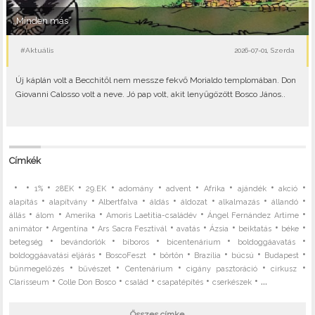
„Minden más”
#Aktuális
2026-07-01, Szerda
Új káplán volt a Becchitől nem messze fekvő Morialdo templomában. Don
Giovanni Calosso volt a neve. Jó pap volt, akit lenyűgözött Bosco János..
Címkék
•
•
•
•
•
•
•
•
•
•
1%
28EK
29.EK
adomány
advent
Afrika
ajándék
akció
•
•
•
•
•
•
•
alapítás
alapítvány
Albertfalva
áldás
áldozat
alkalmazás
állandó
•
•
•
•
•
állás
álom
Amerika
Amoris Laetitia-családév
Ángel Fernández Artime
•
•
•
•
•
•
•
animátor
Argentína
Ars Sacra Fesztivál
avatás
Ázsia
beiktatás
béke
•
•
•
•
•
betegség
bevándorlók
bíboros
bicentenárium
boldoggáavatás
•
•
•
•
•
•
boldoggáavatási eljárás
BoscoFeszt
börtön
Brazília
búcsú
Budapest
•
•
•
•
•
bűnmegelőzés
bűvészet
Centenárium
cigány pasztoráció
cirkusz
•
•
•
•
• ...
Clarisseum
Colle Don Bosco
család
csapatépítés
cserkészek
Összes címke