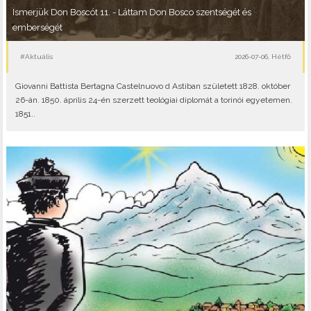
Ismerjük Don Boscót 11. - Láttam Don Bosco szentségét és
emberségét
#Aktuális
2026-07-06, Hétfő
Giovanni Battista Bertagna Castelnuovo d Astiban született 1828. október
26-án. 1850. április 24-én szerzett teológiai diplomát a torinói egyetemen.
1851..