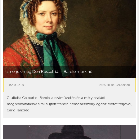
Ismerjük meg Don Boscót 14. – Barolo márkinő
#Aktuális
2026-08-06, Csütörtök
Giulietta Colbert di Barolo, a száműzetés és a mély családi
megpróbáltatások által sújtott francia nemesasszony egész életét férjével,
Carlo Tancredi..