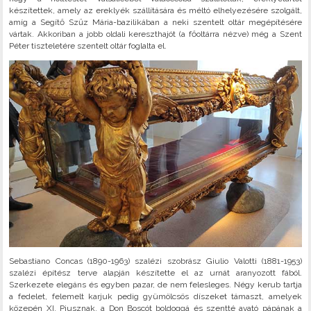
készítettek, amely az ereklyék szállítására és méltó elhelyezésére szolgált,
amíg a Segítő Szűz Mária-bazilikában a neki szentelt oltár megépítésére
vártak. Akkoriban a jobb oldali kereszthajót (a főoltárra nézve) még a Szent
Péter tiszteletére szentelt oltár foglalta el.
Sebastiano Concas (1890-1963) szalézi szobrász Giulio Valotti (1881-1953)
szalézi építész terve alapján készítette el az urnát aranyozott fából.
Szerkezete elegáns és egyben pazar, de nem felesleges. Négy kerub tartja
a fedelet, felemelt karjuk pedig gyümölcsös díszeket támaszt, amelyek
közepén XI. Piusznak, a Don Boscót boldoggá és szentté avató pápának a