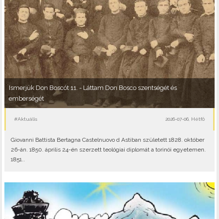
Ismerjük Don Boscót 11. - Láttam Don Bosco szentségét és
emberségét
#Aktuális
2026-07-06, Hétfő
Giovanni Battista Bertagna Castelnuovo d Astiban született 1828. október
26-án. 1850. április 24-én szerzett teológiai diplomát a torinói egyetemen.
1851..