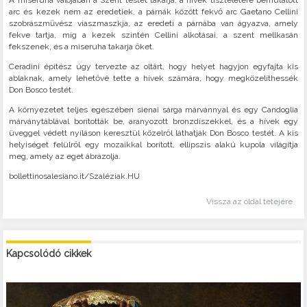
A miseruha valójában a Szent testét takarja, a hívek tiszteletére bemutatott
arc és kezek nem az eredetiek, a párnák között fekvő arc Gaetano Cellini
szobrászművész viaszmaszkja, az eredeti a párnába van ágyazva, amely
fekve tartja, míg a kezek szintén Cellini alkotásai, a szent mellkasán
fekszenek, és a miseruha takarja őket.
Ceradini építész úgy tervezte az oltárt, hogy helyet hagyjon egyfajta kis
ablaknak, amely lehetővé tette a hívek számára, hogy megközelíthessék
Don Bosco testét.
A környezetet teljes egészében sienai sárga márvánnyal és egy Candoglia
márványtáblával borították be, aranyozott bronzdíszekkel, és a hívek egy
üveggel védett nyíláson keresztül közelről láthatják Don Bosco testét. A kis
helyiséget felülről egy mozaikkal borított, ellipszis alakú kupola világítja
meg, amely az eget ábrázolja.
bollettinosalesiano.it/Szaléziak.HU
Vissza az oldal tetejére
Kapcsolódó cikkek