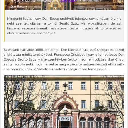
2025-03-26 Szerda |
#Aktuális
|
ARCHIVÁLT
Don Bosco
•
Mindenki tudja, hogy Don Bosco ereklyéit jelenleg egy urnában őrzik a
neki szentelt oltárban a torinói Segítő Szűz Mária-bazilikában, de azt
hiszem, kevesen ismerik részletesen teste mozgásának történetét és
első temetésének eseményeit.
Szentünk halálakor (1888. január 31.) Don Michele Rua, első utódja alkudozott
a királyság miniszterelnökével, Francesco Crispivel, hogy eltemethesse Don
Boscót a Segítő Szűz Mária-szentélyben (ekkor még nem volt bazilika); Crispi
azt tanácsolta neki, hogy ne sértse meg a város temetőrendészeti előírásait -
a városon kívül fekvő Valsalice-i szalézi kollégiumban temessék el.