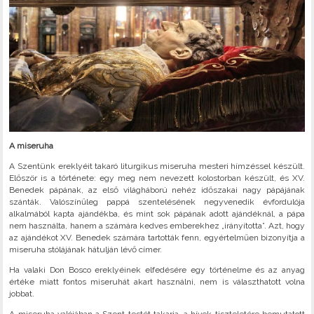
A miseruha
A Szentünk ereklyéit takaró liturgikus miseruha mesteri hímzéssel készült.
Először is a története: egy meg nem nevezett kolostorban készült, és XV.
Benedek pápának, az első világháború nehéz időszakai nagy pápájának
szánták. Valószínűleg pappá szentelésének negyvenedik évfordulója
alkalmából kapta ajándékba, és mint sok pápának adott ajándéknál, a pápa
nem használta, hanem a számára kedves emberekhez „irányította”. Azt, hogy
az ajándékot XV. Benedek számára tartották fenn, egyértelműen bizonyítja a
miseruha stólájának hátulján lévő címer.
Ha valaki Don Bosco ereklyéinek elfedésére egy történelme és az anyag
értéke miatt fontos miseruhát akart használni, nem is választhatott volna
jobbat.