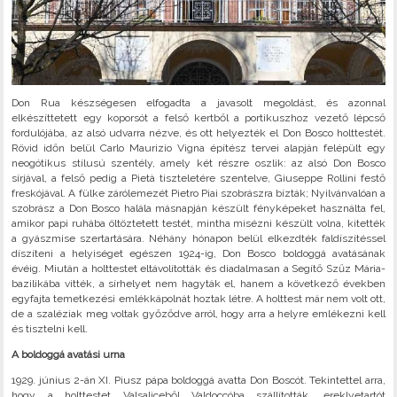
Don Rua készségesen elfogadta a javasolt megoldást, és azonnal
elkészíttetett egy koporsót a felső kertből a portikuszhoz vezető lépcső
fordulójába, az alsó udvarra nézve, és ott helyezték el Don Bosco holttestét.
Rövid időn belül Carlo Maurizio Vigna építész tervei alapján felépült egy
neogótikus stílusú szentély, amely két részre oszlik: az alsó Don Bosco
sírjával, a felső pedig a Pietà tiszteletére szentelve, Giuseppe Rollini festő
freskójával. A fülke zárólemezét Pietro Piai szobrászra bízták; Nyilvánvalóan a
szobrász a Don Bosco halála másnapján készült fényképeket használta fel,
amikor papi ruhába öltöztetett testét, mintha misézni készült volna, kitették
a gyászmise szertartására. Néhány hónapon belül elkezdték faldíszítéssel
díszíteni a helyiséget egészen 1924-ig, Don Bosco boldoggá avatásának
évéig. Miután a holttestet eltávolították és diadalmasan a Segítő Szűz Mária-
bazilikába vitték, a sírhelyet nem hagyták el, hanem a következő években
egyfajta temetkezési emlékkápolnát hoztak létre. A holttest már nem volt ott,
de a szaléziak meg voltak győződve arról, hogy arra a helyre emlékezni kell
és tisztelni kell.
A boldoggá avatási urna
1929. június 2-án XI. Piusz pápa boldoggá avatta Don Boscót. Tekintettel arra,
hogy a holttestet Valsaliceből Valdoccóba szállították, ereklyetartót