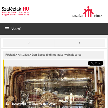
Menü
>
<
Főoldal
/
Aktuális
/ Don Bosco földi maradványainak sorsa
Don Bosco földi maradványainak sorsa