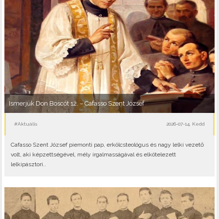
Ismerjük Don Boscót 12. – Cafasso Szent József
#Aktuális
2026-07-14, Kedd
Cafasso Szent József piemonti pap, erkölcsteológus és nagy lelki vezető
volt, aki képzettségével, mély irgalmasságával és elkötelezett
lelkipásztori..