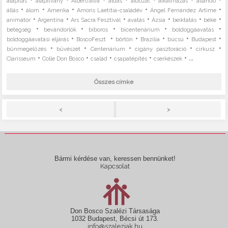
alapítás
alapítvány
Albertfalva
áldás
áldozat
alkalmazás
állandó
•
•
•
•
•
állás
álom
Amerika
Amoris Laetitia-családév
Ángel Fernández Artime
•
•
•
•
•
•
•
animátor
Argentína
Ars Sacra Fesztivál
avatás
Ázsia
beiktatás
béke
•
•
•
•
•
betegség
bevándorlók
bíboros
bicentenárium
boldoggáavatás
•
•
•
•
•
•
boldoggáavatási eljárás
BoscoFeszt
börtön
Brazília
búcsú
Budapest
•
•
•
•
•
bűnmegelőzés
bűvészet
Centenárium
cigány pasztoráció
cirkusz
•
•
•
•
• ...
Clarisseum
Colle Don Bosco
család
csapatépítés
cserkészek
Összes címke
>
<
Bármi kérdése van, keressen bennünket!
Kapcsolat
Don Bosco Szalézi Társasága
1032 Budapest, Bécsi út 173.
info@szaleziak.hu