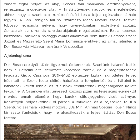
címere foglal helyet; az alap, Concas tanulmányának eredményeként,
reneszánsz modellekre utal. A kristályüvegek nagyok és megfelelőek
ahhoz, hogy a szent papi ruhába öltözött teste teljes egészében látható
legyen. A San Benigno faluból származó Mario Notario szalézi testvér
többször elmondta nekem, hogy gyerekkorában modellként szolgált
Concasnak az urna kis sarokkerubjainak megalkotásában. Ezt a koporsót
használták, amikor a boldoggá avatás alkalmával bemutatták Cafasso Szent
József és Mazzarello Szent Mária Domenica ereklyéit; az urnát jelenleg a
Don Bosco Ház Múzeumban őrzik Valdoccóban.
A jelenlegi urna
Don Bosco ereklyéi külön figyelmet érdemelnek. Szentünk halandó testét
nem a Ceradini által tervezett koporsóba zárták, de a megépítésének
feladatát Giulio Casanova (1875-1961) építészre bízták, aki ötletes tervet
készített: a Szent teste elölről hátrafelé, a templomból és a hátulról is
láthatónak kellett lennie, és itt a hívek tekintetének magasságában kellett
feküdnie. A Casanova által tervezett koporsó józan és felesleges elemektől
mentes annak ellenére, hogy barokk stílusjegyeket visel; szárnyas
kerubfejek helyezkednek el párban a sarkokon és a pajzsokon felül a
Szentünk számára kedves mottóval: „Da Mihi Animas Coetera Tolle ”. Nincs
támasztó funkciójuk, hogy ne akadályozzák a teljes rálátást Don Bosco
testére.