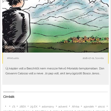
„Minden más”
#Aktuális
2026-07-01, Szerda
Új káplán volt a Becchitől nem messze fekvő Morialdo templomában. Don
Giovanni Calosso volt a neve. Jó pap volt, akit lenyűgözött Bosco János..
Címkék
•
•
•
•
•
•
•
•
•
•
1%
28EK
29.EK
adomány
advent
Afrika
ajándék
akció
•
•
•
•
•
•
•