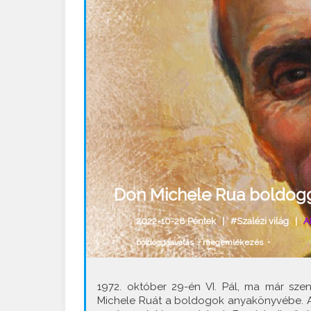
Don Michele Rua boldogg
2022-10-28 Péntek |
#Szalézi világ
|
A
boldoggáavatás
•
megemlékezés
•
1972. október 29-én VI. Pál, ma már szent,
Michele Ruát a boldogok anyakönyvébe. A