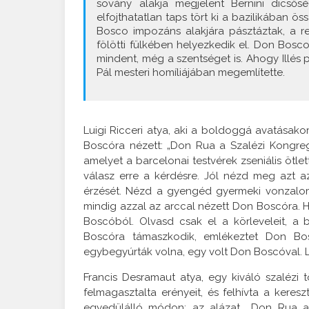
sovány alakja megjelent Bernini dicsős
elfojthatatlan taps tört ki a bazilikában 
Bosco impozáns alakjára pásztáztak, a re
fölötti fülkében helyezkedik el. Don Bosco 
mindent, még a szentséget is. Ahogy Illés 
Pál mesteri homíliájában megemlítette.
Luigi Ricceri atya, aki a boldoggá avatásako
Boscóra nézett: „Don Rua a Szalézi Kongre
amelyet a barcelonai testvérek zseniális ötlett
válasz erre a kérdésre. Jól nézd meg azt a
érzését. Nézd a gyengéd gyermeki vonzalo
mindig azzal az arccal nézett Don Boscóra.
Boscóból. Olvasd csak el a körleveleit, a
Boscóra támaszkodik, emlékeztet Don Bos
egybegyúrták volna, egy volt Don Boscóval. L
Francis Desramaut atya, egy kiváló szalézi 
felmagasztalta erényeit, és felhívta a keres
egyedülálló módon: az alázat. „Don Rua al