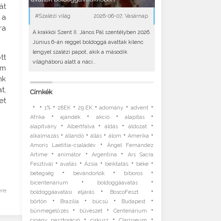
át
 a
#Szalézi világ
2026-06-07, Vasárnap
ra
A krakkói Szent II. János Pál szentélyben 2026.
Június 6-án reggel boldoggá avattak kilenc
lengyel szalézi papot, akik a második
tt
világháború alatt a náci..
em
nk
t,
Címkék
et
•
•
•
•
•
•
•
1%
28EK
29.EK
adomány
advent
•
•
•
•
Afrika
ajándék
akció
alapítás
•
•
•
•
alapítvány
Albertfalva
áldás
áldozat
•
•
•
•
•
alkalmazás
állandó
állás
álom
Amerika
•
Amoris Laetitia-családév
Ángel Fernández
•
•
•
Artime
animátor
Argentína
Ars Sacra
•
•
•
•
•
Fesztivál
avatás
Ázsia
beiktatás
béke
•
•
•
betegség
bevándorlók
bíboros
•
•
bicentenárium
boldoggáavatás
•
•
ére
boldoggáavatási eljárás
BoscoFeszt
•
•
•
•
börtön
Brazília
búcsú
Budapest
•
•
•
bűnmegelőzés
bűvészet
Centenárium
•
•
•
cigány pasztoráció
cirkusz
Clarisseum