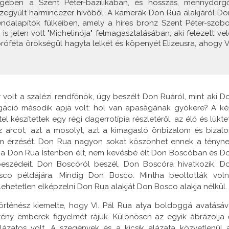
égében a Szent Péter-bazilikában, és hosszas, mennydörgő
összegyűlt harmincezer hívőből. A kamerák Don Rua alakjáról Do
ndalapítók fülkéiben, amely a híres bronz Szent Péter-szobo
is jelen volt "Michelinója" felmagasztalásában, aki felezett vel
próféta örökségül hagyta lelkét és köpenyét Elizeusra, ahogy VI
r volt a szalézi rendfőnök, úgy beszélt Don Ruáról, mint aki D
gáció második apja volt: hol van apaságának gyökere? A ké
el készítettek egy régi dagerrotípia részletéről, az élő és lükte
z arcot, azt a mosolyt, azt a kimagasló önbizalom és bizal
m érzését. Don Rua nagyon sokat köszönhet ennek a tényne
 Ha Don Rua Istenben élt, nem kevésbé élt Don Boscóban és D
 beszédeit. Don Boscóról beszél, Don Boscóra hivatkozik, D
co példájára. Mindig Don Bosco. Mintha beoltották voln
ehetetlen elképzelni Don Rua alakját Don Bosco alakja nélkül.
történész kiemelte, hogy VI. Pál Rua atya boldoggá avatásáv
ztény emberek figyelmét rájuk. Különösen az egyik ábrázolja 
ázatos volt. A szegények és a kicsik alázata közvetlenül 