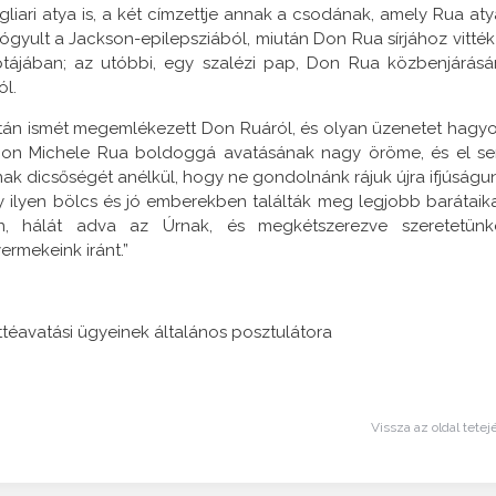
liari atya is, a két címzettje annak a csodának, amely Rua aty
ógyult a Jackson-epilepsziából, miután Don Rua sírjához vitték
iptájában; az utóbbi, egy szalézi pap, Don Rua közbenjárásá
ól.
után ismét megemlékezett Don Ruáról, és olyan üzenetet hagyo
él Don Michele Rua boldoggá avatásának nagy öröme, és el s
k dicsőségét anélkül, hogy ne gondolnánk rájuk újra ifjúságu
gy ilyen bölcs és jó emberekben találták meg legjobb barátaika
ian, hálát adva az Úrnak, és megkétszerezve szeretetünk
ermekeink iránt.”
nttéavatási ügyeinek általános posztulátora
Vissza az oldal tetej