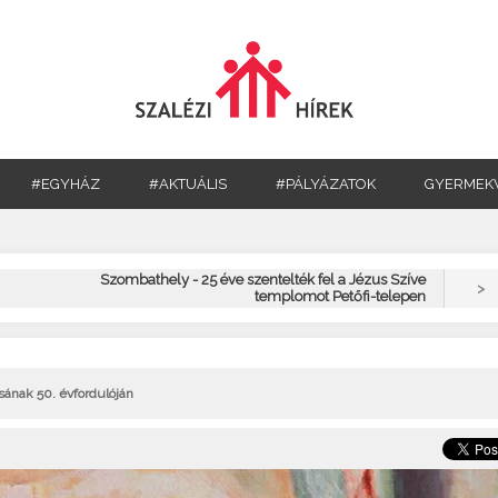
#EGYHÁZ
#AKTUÁLIS
#PÁLYÁZATOK
GYERMEK
Szombathely - 25 éve szentelték fel a Jézus Szíve
>
templomot Petőfi-telepen
ának 50. évfordulóján