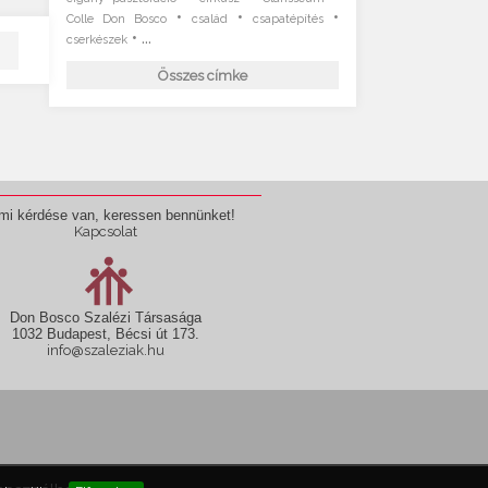
•
•
•
Colle Don Bosco
család
csapatépítés
• ...
cserkészek
Összes címke
mi kérdése van, keressen bennünket!
Kapcsolat
Don Bosco Szalézi Társasága
1032 Budapest, Bécsi út 173.
info@szaleziak.hu