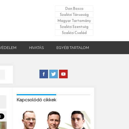
Don Bosco
Szalézi Társaság
Magyar Tartomány
Szalézi Szentség
Szalézi Család
VÉDELEM
HIVATÁS
EGYÉB TARTALOM
Kapcsolódó cikkek