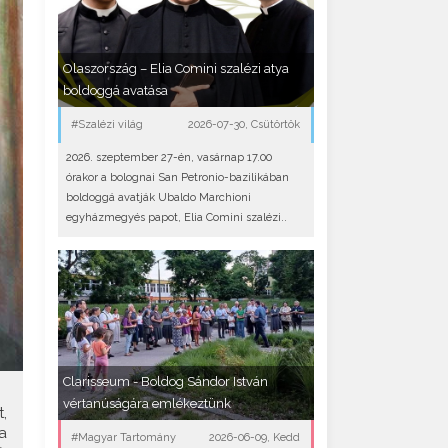
Olaszország – Elia Comini szalézi atya
boldoggá avatása
#Szalézi világ
2026-07-30, Csütörtök
2026. szeptember 27-én, vasárnap 17.00
órakor a bolognai San Petronio-bazilikában
boldoggá avatják Ubaldo Marchioni
egyházmegyés papot, Elia Comini szalézi..
Clarisseum - Boldog Sándor István
vértanúságára emlékeztünk
,
a
#Magyar Tartomány
2026-06-09, Kedd