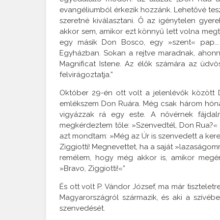
evangéliumból érkezik hozzánk. Lehetővé teszi
szeretné kiválasztani. Ő az igénytelen gy
akkor sem, amikor ezt könnyű lett volna megt
egy másik Don Bosco, egy »szent« pap... J
Egyházban. Sokan a rejtve maradnak, ahonna
Magnificat Istene. Az élők számára az üdvöss
felvirágoztatja.”
Október 29-én ott volt a jelenlévők között D
emlékszem Don Ruára. Még csak három hónap
vigyázzak rá egy este. A nővérnek fájdalm
megkérdeztem tőle: »Szenvedtél, Don Rua?« Az
azt mondtam: »Még az Úr is szenvedett a keres
Ziggiotti! Megnevettet, ha a saját »lazaságo
remélem, hogy még akkor is, amikor meg
»Bravo, Ziggiotti!«”
És ott volt P. Vándor József, ma már tisztelet
Magyarországról származik, és aki a szívé
szenvedését.