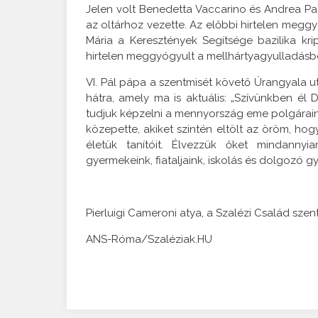
Jelen volt Benedetta Vaccarino és Andrea Pag
az oltárhoz vezette. Az előbbi hirtelen meggy
Mária a Keresztények Segítsége bazilika kr
hirtelen meggyógyult a mellhártyagyulladásb
VI. Pál pápa a szentmisét követő Úrangyala 
hátra, amely ma is aktuális: „Szívünkben 
tudjuk képzelni a mennyország eme polgáraina
közepette, akiket szintén eltölt az öröm, ho
életük tanítóit. Élvezzük őket mindanny
gyermekeink, fiataljaink, iskolás és dolgozó gy
Pierluigi Cameroni atya, a Szalézi Család sze
ANS-Róma/Szaléziak.HU