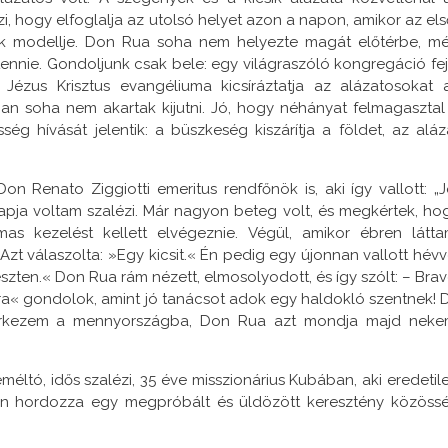
, hogy elfoglalja az utolsó helyet azon a napon, amikor az els
erek modellje. Don Rua soha nem helyezte magát előtérbe, m
ennie. Gondoljunk csak bele: egy világraszóló kongregáció fej
ézus Krisztus evangéliuma kicsíráztatja az alázatosokat 
n soha nem akartak kijutni. Jó, hogy néhányat felmagasztal
ég hívását jelentik: a büszkeség kiszárítja a földet, az aláz
on Renato Ziggiotti emeritus rendfőnök is, aki így vallott: „J
ja voltam szalézi. Már nagyon beteg volt, és megkértek, ho
as kezelést kellett elvégeznie. Végül, amikor ébren látta
t válaszolta: »Egy kicsit.« Én pedig egy újonnan vallott hévv
zten.« Don Rua rám nézett, elmosolyodott, és így szólt: – Brav
mra« gondolok, amint jó tanácsot adok egy haldokló szentnek! 
érkezem a mennyországba, Don Rua azt mondja majd neke
reméltó, idős szalézi, 35 éve misszionárius Kubában, aki eredetil
ben hordozza egy megpróbált és üldözött keresztény közöss