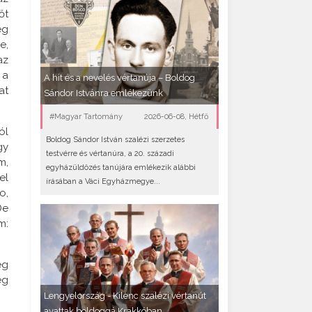
őt
ég
e,
az
 a
A hit és a nevelés vértanúja – Boldog
at
Sándor Istvánra emlékezünk
#Magyar Tartomány
2026-06-08, Hétfő
ól
Boldog Sándor István szalézi szerzetes
gy
testvérre és vértanúra, a 20. századi
m,
egyházüldözés tanújára emlékezik alábbi
el
írásában a Váci Egyházmegye...
o,
De
m:
eg
ég
Lengyelország - Kilenc szalézi vértanút
avattak boldoggá Krakkóban