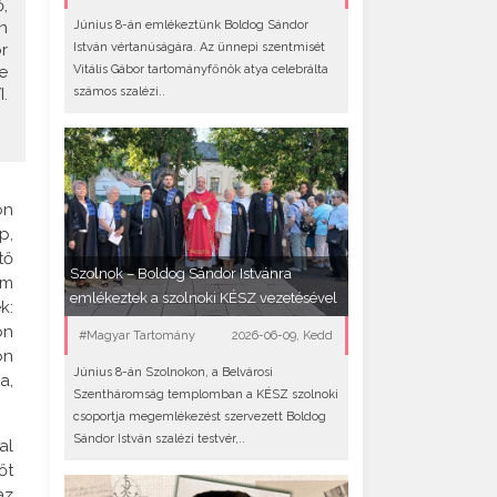
,
Június 8-án emlékeztünk Boldog Sándor
n
István vértanúságára. Az ünnepi szentmisét
r
Vitális Gábor tartományfőnök atya celebrálta
e
számos szalézi..
.
on
p,
tő
Szolnok – Boldog Sándor Istvánra
om
emlékeztek a szolnoki KÉSZ vezetésével
k:
on
#Magyar Tartomány
2026-06-09, Kedd
on
Június 8-án Szolnokon, a Belvárosi
a,
Szentháromság templomban a KÉSZ szolnoki
csoportja megemlékezést szervezett Boldog
Sándor István szalézi testvér,..
al
őt
az