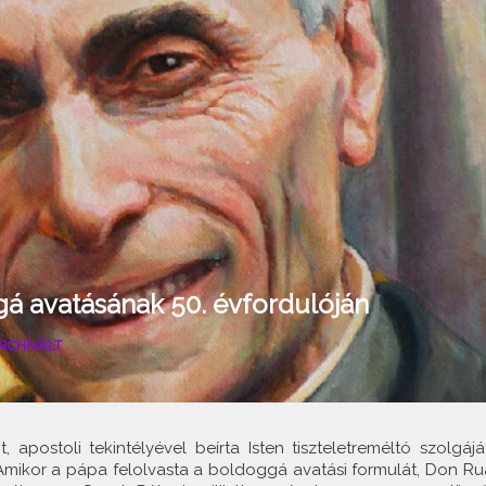
á avatásának 50. évfordulóján
RCHIVÁLT
 apostoli tekintélyével beírta Isten tiszteletreméltó szolgáját
mikor a pápa felolvasta a boldoggá avatási formulát, Don Ru