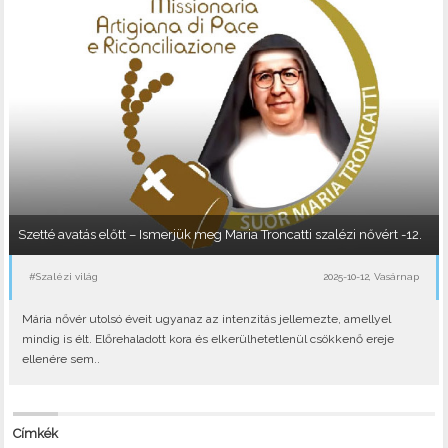
Szetté avatás előtt – Ismerjük meg Maria Troncatti szalézi nővért -12.
#Szalézi világ
2025-10-12, Vasárnap
Mária nővér utolsó éveit ugyanaz az intenzitás jellemezte, amellyel
mindig is élt. Előrehaladott kora és elkerülhetetlenül csökkenő ereje
ellenére sem..
Címkék