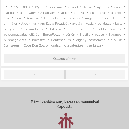
•
•
•
•
•
•
•
•
•
•
1%
28EK
29.EK
adomány
advent
Afrika
ajándék
akció
•
•
•
•
•
•
•
alapítás
alapítvány
Albertfalva
áldás
áldozat
alkalmazás
állandó
•
•
•
•
•
állás
álom
Amerika
Amoris Laetitia-családév
Ángel Fernández Artime
•
•
•
•
•
•
•
animátor
Argentína
Ars Sacra Fesztivál
avatás
Ázsia
beiktatás
béke
•
•
•
•
•
betegség
bevándorlók
bíboros
bicentenárium
boldoggáavatás
•
•
•
•
•
•
boldoggáavatási eljárás
BoscoFeszt
börtön
Brazília
búcsú
Budapest
•
•
•
•
•
bűnmegelőzés
bűvészet
Centenárium
cigány pasztoráció
cirkusz
•
•
•
•
• ...
Clarisseum
Colle Don Bosco
család
csapatépítés
cserkészek
Összes címke
>
<
Bármi kérdése van, keressen bennünket!
Kapcsolat