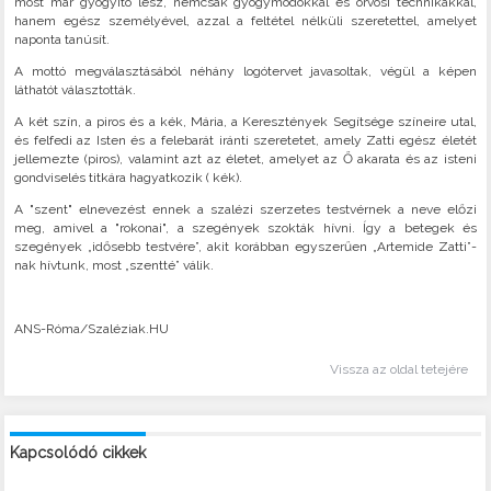
most már gyógyító lesz, nemcsak gyógymódokkal és orvosi technikákkal,
hanem egész személyével, azzal a feltétel nélküli szeretettel, amelyet
naponta tanúsít.
A mottó megválasztásából néhány logótervet javasoltak, végül a képen
láthatót választották.
A két szín, a piros és a kék, Mária, a Keresztények Segítsége színeire utal,
és felfedi az Isten és a felebarát iránti szeretetet, amely Zatti egész életét
jellemezte (piros), valamint azt az életet, amelyet az Ő akarata és az isteni
gondviselés titkára hagyatkozik ( kék).
A "szent" elnevezést ennek a szalézi szerzetes testvérnek a neve előzi
meg, amivel a "rokonai", a szegények szokták hívni. Így a betegek és
szegények „idősebb testvére”, akit korábban egyszerűen „Artemide Zatti”-
nak hívtunk, most „szentté” válik.
ANS-Róma/Szaléziak.HU
Vissza az oldal tetejére
Kapcsolódó cikkek