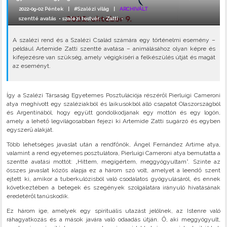
2022-09-02 Péntek |
#Szalézi világ
|
ARCHIVÁLT
szentté avatás
•
szalézi testvér
•
Zatti
•
A szalézi rend és a Szalézi Család számára egy történelmi esemény –
például Artemide Zatti szentté avatása – animálásához olyan képre és
kifejezésre van szükség, amely végigkíséri a felkészülés útját és magát
az eseményt.
Így a Szalézi Társaság Egyetemes Posztulációja részéről Pierluigi Cameroni
atya meghívott egy szaléziakból és laikusokból álló csapatot Olaszországból
és Argentínából, hogy együtt gondolkodjanak egy mottón és egy logón,
amely a lehető legvilágosabban fejezi ki Artemide Zatti sugárzó és egyben
egyszerű alakját.
Több lehetséges javaslat után a rendfőnök, Ángel Fernández Artime atya,
valamint a rend egyetemes posztulátora, Pierluigi Cameroni atya bemutatta a
szentté avatási mottót: „Hittem, megígértem, meggyógyultam”. Szinte az
összes javaslat közös alapja ez a három szó volt, amelyet a leendő szent
ejtett ki, amikor a tuberkulózisból való csodálatos gyógyulásáról, és ennek
következtében a betegek és szegények szolgálatára irányuló hivatásának
eredetéről tanúskodik.
Ez három ige, amelyek egy spirituális utazást jelölnek, az Istenre való
ráhagyatkozás és a mások javára való odaadás útján. Ő, aki meggyógyult,