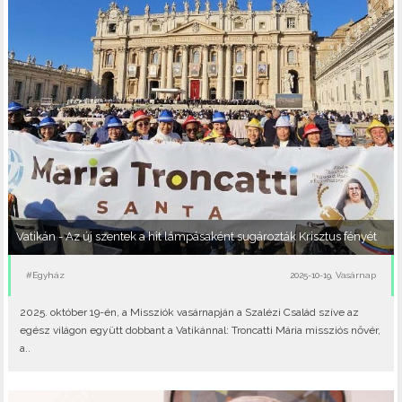
Vatikán - Az új szentek a hit lámpásaként sugározták Krisztus fényét
#Egyház
2025-10-19, Vasárnap
2025. október 19-én, a Missziók vasárnapján a Szalézi Család szíve az
egész világon együtt dobbant a Vatikánnal: Troncatti Mária missziós nővér,
a..