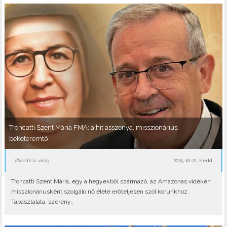
Troncatti Szent Mária FMA: a hit asszonya, misszionárius,
béketeremtő
#Szalézi világ
2025-10-21, Kedd
Troncatti Szent Mária, egy a hegyekből származó, az Amazonas vidékén
misszionáriusként szolgáló nő élete erőteljesen szól korunkhoz.
Tapasztalata, szerény..