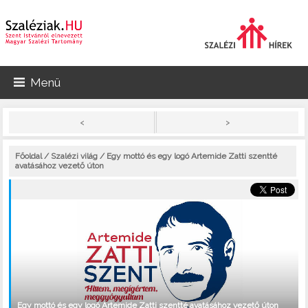
Menü
>
<
Főoldal
/
Szalézi világ
/ Egy mottó és egy logó Artemide Zatti szentté
avatásához vezető úton
Egy mottó és egy logó Artemide Zatti szentté avatásához vezető úton