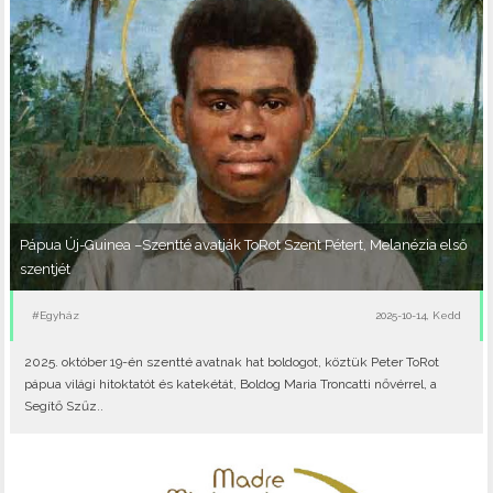
Pápua Új-Guinea –Szentté avatják ToRot Szent Pétert, Melanézia első
szentjét
#Egyház
2025-10-14, Kedd
2025. október 19-én szentté avatnak hat boldogot, köztük Peter ToRot
pápua világi hitoktatót és katekétát, Boldog Maria Troncatti nővérrel, a
Segítő Szűz..