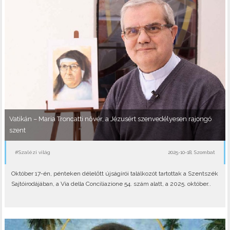
Vatikán – Maria Troncatti nővér, a Jézusért szenvedélyesen rajongó
szent
#Szalézi világ
2025-10-18, Szombat
Október 17-én, pénteken délelőtt újságírói találkozót tartottak a Szentszék
Sajtóirodájában, a Via della Conciliazione 54. szám alatt, a 2025. október..