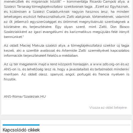
menekültek és migránsok között” – kommentálja Ricardo Campoli atya, a
Szalézi Társaság tömegtájékoztatási szektorának tagja. „Ezért az Egyháznak,
és különösen a Szalézi Családunknak nagyon hasznos lesz, ha minden
lehetséges eszközt felhasználhatunk Zatti alakjának, történetének, valamint
az őt jellemző egyszerűséggel és örömmel megnyilvánuló szentségnek a
közlésére és terjesztésére. Egy olyan szent, mint Zatti, Don Bosco
Szaléziakként az igazi evangéliumi és karizmatikus megújulás felé irányít
bennünket."
Az oldalt Maciej Makula szalézi atya, a tömegtájékoztatási szektor új tagja
kezeli, aki a szentté avatással és Artemide Zatti személyével kapcsolatos
információk terjesztéséért felelős a médiában.
Az új tér megjelenik majd a rend központi honlapján, a www.sdb.org-on és az
ANS-on is, és lehetőség lesz rá, hogy a javaslataiból és tartalmából mindenki
merítsen. Az oldalt olasz, spanyol, angol, portugál és francia nyelven is
frissítik.
ANS-Róma/Szaléziak.HU
Vissza az oldal tetejére
Kapcsolódó cikkek