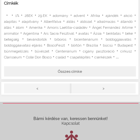
Címkék
•
•
•
•
•
•
•
•
•
•
1%
28EK
29.EK
adomány
advent
Afrika
ajándék
akció
•
•
•
•
•
•
•
alapítás
alapítvány
Albertfalva
áldás
áldozat
alkalmazás
állandó
•
•
•
•
•
állás
álom
Amerika
Amoris Laetitia-családév
Ángel Fernández Artime
•
•
•
•
•
•
•
animátor
Argentína
Ars Sacra Fesztivál
avatás
Ázsia
beiktatás
béke
•
•
•
•
•
betegség
bevándorlók
bíboros
bicentenárium
boldoggáavatás
•
•
•
•
•
•
boldoggáavatási eljárás
BoscoFeszt
börtön
Brazília
búcsú
Budapest
•
•
•
•
•
bűnmegelőzés
bűvészet
Centenárium
cigány pasztoráció
cirkusz
•
•
•
•
• ...
Clarisseum
Colle Don Bosco
család
csapatépítés
cserkészek
Összes címke
>
<
Bármi kérdése van, keressen bennünket!
Kapcsolat