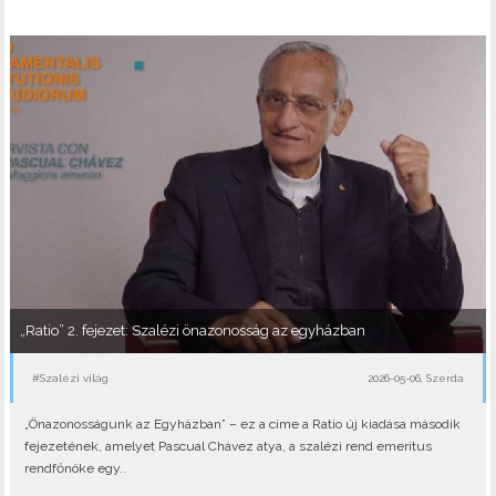
„Ratio” 2. fejezet: Szalézi önazonosság az egyházban
#Szalézi világ
2026-05-06, Szerda
„Önazonosságunk az Egyházban” – ez a címe a Ratio új kiadása második
fejezetének, amelyet Pascual Chávez atya, a szalézi rend emeritus
rendfőnöke egy..