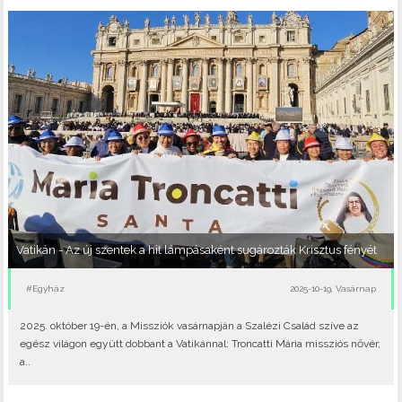
Vatikán - Az új szentek a hit lámpásaként sugározták Krisztus fényét
#Egyház
2025-10-19, Vasárnap
2025. október 19-én, a Missziók vasárnapján a Szalézi Család szíve az
egész világon együtt dobbant a Vatikánnal: Troncatti Mária missziós nővér,
a..