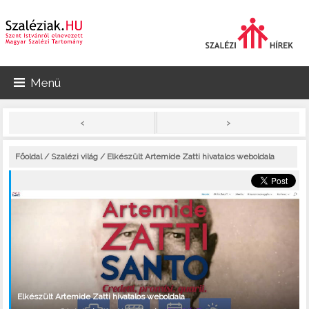
Menü
>
<
Főoldal
/
Szalézi világ
/ Elkészült Artemide Zatti hivatalos weboldala
Elkészült Artemide Zatti hivatalos weboldala