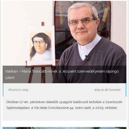
Vatikán – Maria Troncatti nővér, a Jézusért szenvedélyesen rajongó
szent
#Szalézi világ
2025-10-18, Szombat
Október 17-én, pénteken délelőtt újságírói találkozót tartottak a Szentszék
Sajtóirodájában, a Via della Conciliazione 54. szám alatt, a 2025. október..