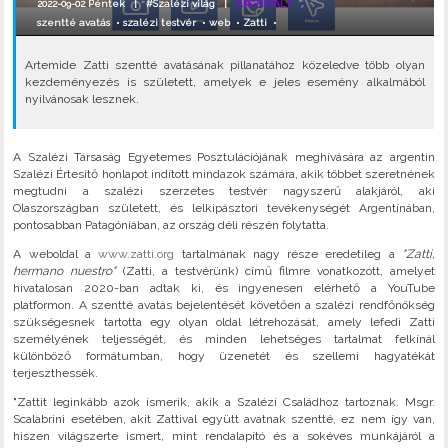
2022-09-02 Péntek |
#Szalézi világ
|
ARCHIVÁLT
szentté avatás
•
szalézi testvér
•
web
•
Zatti
•
Artemide Zatti szentté avatásának pillanatához közeledve több olyan
kezdeményezés is született, amelyek e jeles esemény alkalmából
nyilvánosak lesznek.
A Szalézi Társaság Egyetemes Posztulációjának meghívására az argentin
Szalézi Értesítő honlapot indított mindazok számára, akik többet szeretnének
megtudni a szalézi szerzetes testvér nagyszerű alakjáról, aki
Olaszországban született, és lelkipásztori tevékenységét Argentínában,
pontosabban Patagóniában, az ország déli részén folytatta.
A weboldal a
www.zatti.org
tartalmának nagy része eredetileg a
"Zatti,
hermano nuestro"
(Zatti, a testvérünk) című filmre vonatkozott, amelyet
hivatalosan 2020-ban adtak ki, és ingyenesen elérhető a YouTube
platformon. A szentté avatás bejelentését követően a szalézi rendfőnökség
szükségesnek tartotta egy olyan oldal létrehozását, amely lefedi Zatti
személyének teljességét, és minden lehetséges tartalmat felkínál
különböző formátumban, hogy üzenetét és szellemi hagyatékát
terjeszthessék.
"Zattit leginkább azok ismerik, akik a Szalézi Családhoz tartoznak. Msgr.
Scalabrini esetében, akit Zattival együtt avatnak szentté, ez nem így van,
hiszen világszerte ismert, mint rendalapító és a sokéves munkájáról a