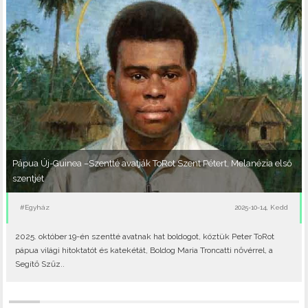
Pápua Új-Guinea –Szentté avatják ToRot Szent Pétert, Melanézia első
szentjét
#Egyház
2025-10-14, Kedd
2025. október 19-én szentté avatnak hat boldogot, köztük Peter ToRot
pápua világi hitoktatót és katekétát, Boldog Maria Troncatti nővérrel, a
Segítő Szűz..