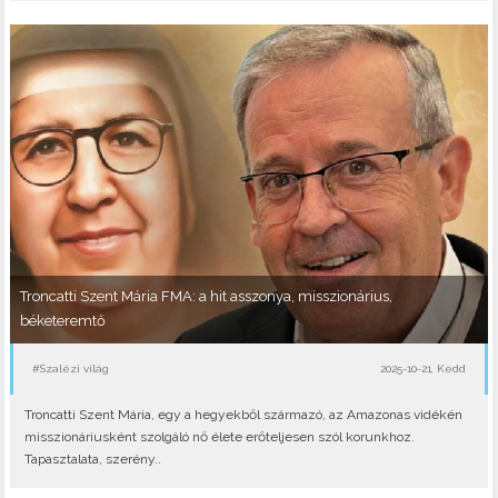
Troncatti Szent Mária FMA: a hit asszonya, misszionárius,
béketeremtő
#Szalézi világ
2025-10-21, Kedd
Troncatti Szent Mária, egy a hegyekből származó, az Amazonas vidékén
misszionáriusként szolgáló nő élete erőteljesen szól korunkhoz.
Tapasztalata, szerény..