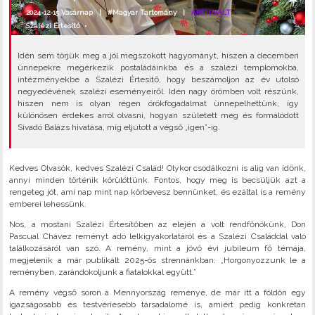
2024-12-15 Vasárnap |
#Magyar Tartomány
|
ARCHIVÁLT
Szalézi Értesítő
•
Idén sem törjük meg a jól megszokott hagyományt, hiszen a decemberi
ünnepekre megérkezik postaládáinkba és a szalézi templomokba,
intézményekbe a Szalézi Értesítő, hogy beszámoljon az év utolsó
negyedévének szalézi eseményeiről. Idén nagy örömben volt részünk,
hiszen nem is olyan régen örökfogadalmat ünnepelhettünk, így
különösen érdekes arról olvasni, hogyan született meg és formálódott
Sivadó Balázs hivatása, míg eljutott a végső „igen”-ig.
Kedves Olvasók, kedves Szalézi Család! Olykor csodálkozni is alig van időnk,
annyi minden történik körülöttünk. Fontos, hogy meg is becsüljük azt a
rengeteg jót, ami nap mint nap körbevesz bennünket, és ezáltal is a remény
emberei lehessünk.
Nos, a mostani Szalézi Értesítőben az elején a volt rendfőnökünk, Don
Pascual Chávez reményt adó lelkigyakorlatáról és a Szalézi Családdal való
találkozásáról van szó. A remény, mint a jövő évi jubileum fő témája,
megjelenik a már publikált 2025-ös strennánkban: „Horgonyozzunk le a
reményben, zarándokoljunk a fiatalokkal együtt.”
A remény végső soron a Mennyország reménye, de már itt a földön egy
igazságosabb és testvériesebb társadalomé is, amiért pedig konkrétan