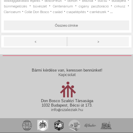
•
•
•
•
•
•
boldoggáavatási eljárás
BoscoFeszt
börtön
Brazília
búcsú
Budapest
•
•
•
•
•
bűnmegelőzés
bűvészet
Centenárium
cigány pasztoráció
cirkusz
•
•
•
•
• ...
Clarisseum
Colle Don Bosco
család
csapatépítés
cserkészek
Összes címke
>
<
Bármi kérdése van, keressen bennünket!
Kapcsolat
Don Bosco Szalézi Társasága
1032 Budapest, Bécsi út 173.
info@szaleziak.hu