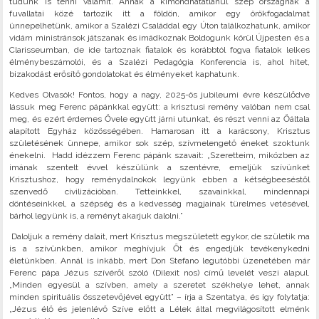
tudunk is tenni valamit. Annak a kimondhatatlanul szép országnak a
fuvallatai közé tartozik itt a földön, amikor egy örökfogadalmat
ünnepelhetünk, amikor a Szalézi Családdal egy Úton találkozhatunk, amikor
vidám ministránsok játszanak és imádkoznak Boldogunk körül Újpesten és a
Clarisseumban, de ide tartoznak fiatalok és korábbtól fogva fiatalok lelkes
élménybeszámolói, és a Szalézi Pedagógia Konferencia is, ahol hitet,
bizakodást erősítő gondolatokat és élményeket kaphatunk.
Kedves Olvasók! Fontos, hogy a nagy, 2025-ös jubileumi évre készülődve
lássuk meg Ferenc pápánkkal együtt: a krisztusi remény valóban nem csal
meg, és ezért érdemes Ővele együtt járni utunkat, és részt venni az Őáltala
alapított Egyház közösségében. Hamarosan itt a karácsony, Krisztus
születésének ünnepe, amikor sok szép, szívmelengető éneket szoktunk
énekelni. Hadd idézzem Ferenc pápánk szavait: „Szeretteim, miközben az
imának szentelt évvel készülünk a szentévre, emeljük szívünket
Krisztushoz, hogy reménydalnokok legyünk ebben a kétségbeeséstől
szenvedő civilizációban. Tetteinkkel, szavainkkal, mindennapi
döntéseinkkel, a szépség és a kedvesség magjainak türelmes vetésével,
bárhol legyünk is, a reményt akarjuk dalolni.”
Daloljuk a remény dalait, mert Krisztus megszületett egykor, de születik ma
is a szívünkben, amikor meghívjuk Őt és engedjük tevékenykedni
életünkben. Annál is inkább, mert Don Stefano legutóbbi üzenetében már
Ferenc pápa Jézus szívéről szóló (Dilexit nos) című levelét veszi alapul.
„Minden egyesül a szívben, amely a szeretet székhelye lehet, annak
minden spirituális összetevőjével együtt” – írja a Szentatya, és így folytatja:
„Jézus élő és jelenlévő Szíve előtt a Lélek által megvilágosított elménk