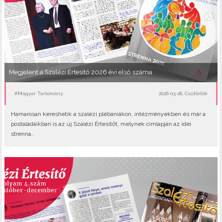
Megjelent a Szalézi Értesítő 2026 évi első száma
#Magyar Tartomány
2026-03-26, Csütörtök
Hamarosan kereshetik a szalézi plébániákon, intézményekben és már a
postaládáikban is az új Szalézi Értesítőt, melynek címlapján az idei
strenna..