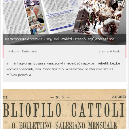
Karácsonyra érkezik a 2025. évi Szalézi Értesítő legújabb száma
#Magyar Tartomány
2025-12-16, Kedd
Immár hagyományosan a karácsonyt megelőző napokban vehetik kézbe
kedves olvasóink, Don Bosco tisztelői, a szaléziak barátai és a szalézi
művek jótevői a..