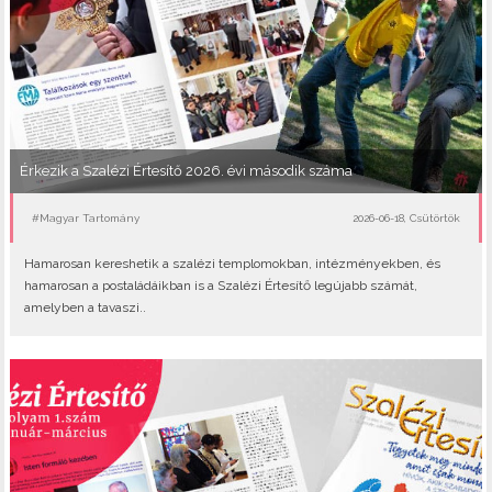
Érkezik a Szalézi Értesítő 2026. évi második száma
#Magyar Tartomány
2026-06-18, Csütörtök
Hamarosan kereshetik a szalézi templomokban, intézményekben, és
hamarosan a postaládáikban is a Szalézi Értesítő legújabb számát,
amelyben a tavaszi..