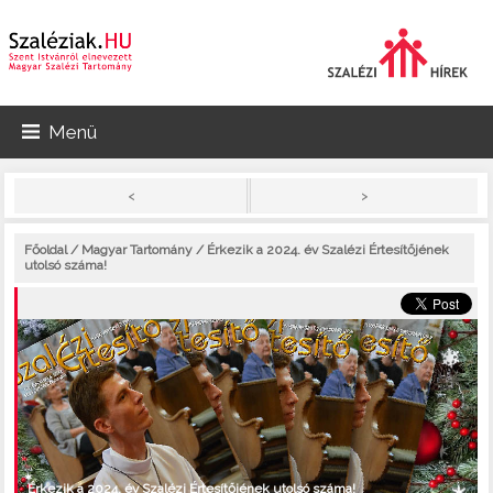
Menü
>
<
Főoldal
/
Magyar Tartomány
/ Érkezik a 2024. év Szalézi Értesítőjének
utolsó száma!
Érkezik a 2024. év Szalézi Értesítőjének utolsó száma!