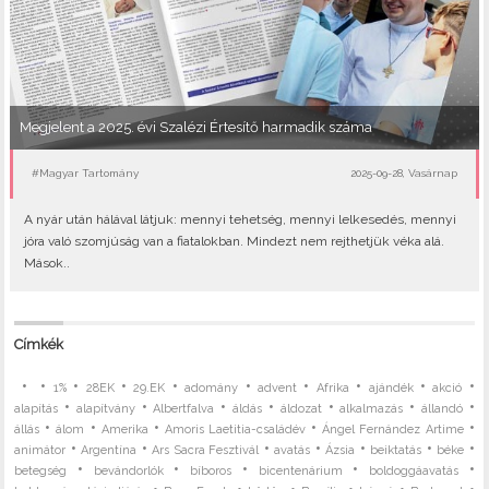
Megjelent a 2025. évi Szalézi Értesítő harmadik száma
#Magyar Tartomány
2025-09-28, Vasárnap
A nyár után hálával látjuk: mennyi tehetség, mennyi lelkesedés, mennyi
jóra való szomjúság van a fiatalokban. Mindezt nem rejthetjük véka alá.
Mások..
Címkék
•
•
•
•
•
•
•
•
•
•
1%
28EK
29.EK
adomány
advent
Afrika
ajándék
akció
•
•
•
•
•
•
•
alapítás
alapítvány
Albertfalva
áldás
áldozat
alkalmazás
állandó
•
•
•
•
•
állás
álom
Amerika
Amoris Laetitia-családév
Ángel Fernández Artime
•
•
•
•
•
•
•
animátor
Argentína
Ars Sacra Fesztivál
avatás
Ázsia
beiktatás
béke
•
•
•
•
•
betegség
bevándorlók
bíboros
bicentenárium
boldoggáavatás