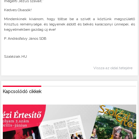
megérti Jézus szavait.”
Kedves Olvasók!
Mindenkinek kívánom, hogy töltse be a szívét a köztünk megszülető
Krisztus reménysége, és legyenek áldott és békés karácsonyi ünnepei, és
kegyelmekben gazdag új éve!
P. Andrásfalvy János SDB
Szaléziak.HU
Vissza az oldal tetejére
Kapcsolódó cikkek