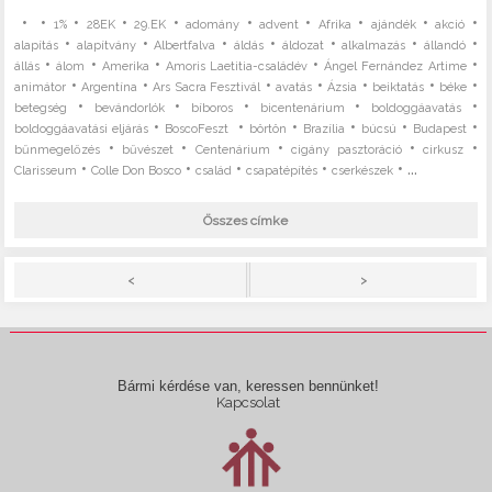
•
•
•
•
•
•
•
•
•
•
1%
28EK
29.EK
adomány
advent
Afrika
ajándék
akció
•
•
•
•
•
•
•
alapítás
alapítvány
Albertfalva
áldás
áldozat
alkalmazás
állandó
•
•
•
•
•
állás
álom
Amerika
Amoris Laetitia-családév
Ángel Fernández Artime
•
•
•
•
•
•
•
animátor
Argentína
Ars Sacra Fesztivál
avatás
Ázsia
beiktatás
béke
•
•
•
•
•
betegség
bevándorlók
bíboros
bicentenárium
boldoggáavatás
•
•
•
•
•
•
boldoggáavatási eljárás
BoscoFeszt
börtön
Brazília
búcsú
Budapest
•
•
•
•
•
bűnmegelőzés
bűvészet
Centenárium
cigány pasztoráció
cirkusz
•
•
•
•
• ...
Clarisseum
Colle Don Bosco
család
csapatépítés
cserkészek
Összes címke
>
<
Bármi kérdése van, keressen bennünket!
Kapcsolat