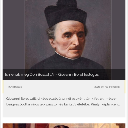
Ismerjük meg Don Boscót 13. – Giovanni Borel teológus
#Aktuális
2026-07-31, Péntek
Giovanni Borel szilárd képzettségű torinói papként tűnik fel, aki mélyen
beágyazódott a város lelkipásztori és karitatív életébe. Királyi káplánként,..