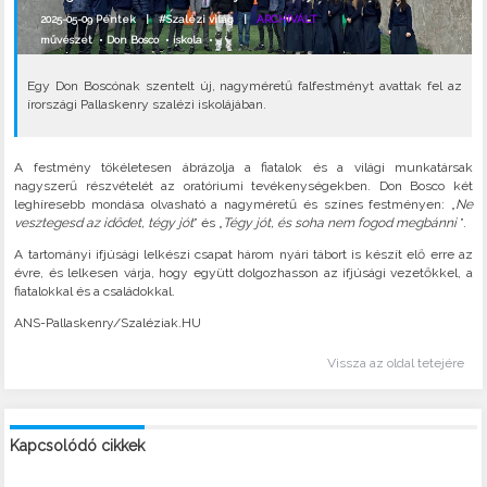
2025-05-09 Péntek |
#Szalézi világ
|
ARCHIVÁLT
művészet
•
Don Bosco
•
iskola
•
Egy Don Boscónak szentelt új, nagyméretű falfestményt avattak fel az
írországi Pallaskenry szalézi iskolájában.
A festmény tökéletesen ábrázolja a fiatalok és a világi munkatársak
nagyszerű részvételét az oratóriumi tevékenységekben. Don Bosco két
leghíresebb mondása olvasható a nagyméretű és színes festményen: „
Ne
vesztegesd az idődet, tégy jót
” és „
Tégy jót, és soha nem fogod megbánni
”.
A tartományi ifjúsági lelkészi csapat három nyári tábort is készít elő erre az
évre, és lelkesen várja, hogy együtt dolgozhasson az ifjúsági vezetőkkel, a
fiatalokkal és a családokkal.
ANS-Pallaskenry/Szaléziak.HU
Vissza az oldal tetejére
Kapcsolódó cikkek