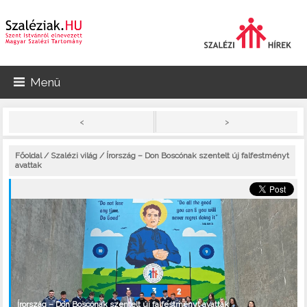
Menü
>
<
Főoldal
/
Szalézi világ
/ Írország – Don Boscónak szentelt új falfestményt
avattak
Írország – Don Boscónak szentelt új falfestményt avattak