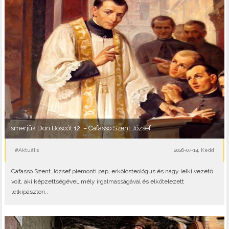
Ismerjük Don Boscót 12. – Cafasso Szent József
#Aktuális
2026-07-14, Kedd
Cafasso Szent József piemonti pap, erkölcsteológus és nagy lelki vezető
volt, aki képzettségével, mély irgalmasságával és elkötelezett
lelkipásztori..