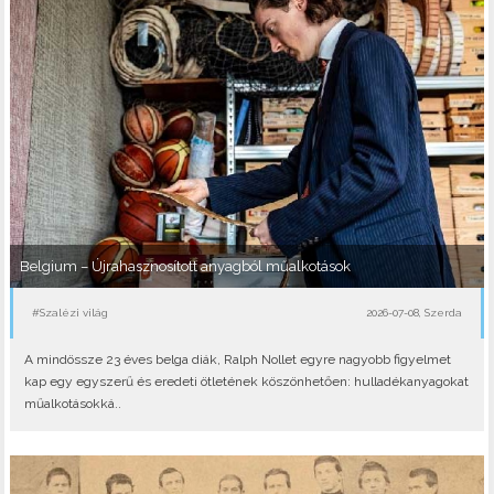
Belgium – Újrahasznosított anyagból műalkotások
#Szalézi világ
2026-07-08, Szerda
A mindössze 23 éves belga diák, Ralph Nollet egyre nagyobb figyelmet
kap egy egyszerű és eredeti ötletének köszönhetően: hulladékanyagokat
műalkotásokká..