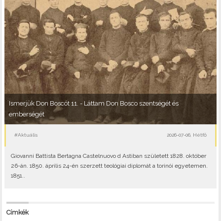
Ismerjük Don Boscót 11. - Láttam Don Bosco szentségét és
emberségét
#Aktuális
2026-07-06, Hétfő
Giovanni Battista Bertagna Castelnuovo d Astiban született 1828. október
26-án. 1850. április 24-én szerzett teológiai diplomát a torinói egyetemen.
1851..
Címkék