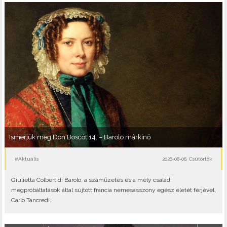
Ismerjük meg Don Boscót 14. – Barolo márkinő
#Aktuális
2026-08-06, Csütörtök
Giulietta Colbert di Barolo, a száműzetés és a mély családi
megpróbáltatások által sújtott francia nemesasszony egész életét férjével,
Carlo Tancredi..