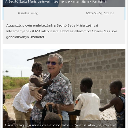
A Segítő Szűz Mária Leányai Intézménye karizmájának forrásánál
#Szalézi világ
2026-08-05, Szerda
Augusztus 5-én emlékezünk a Segítő Szűz Mária Leányai
Intézményének (FMA) alapítására. Ebből az alkalomból Chiara Cazzuola
generális anya üzenetet..
Olaszország – „A missziós élet csodálatos” - Crisafulli atya „jóéjszakátja”