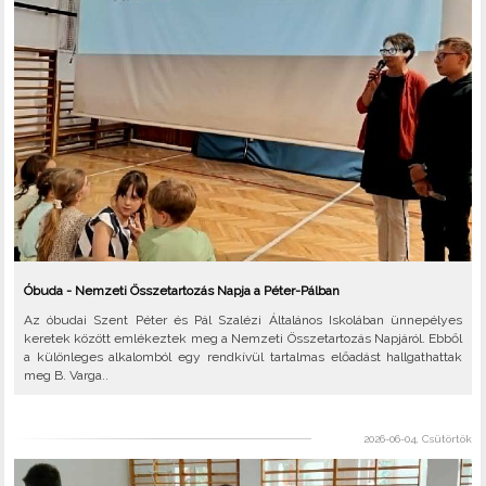
Óbuda - Nemzeti Összetartozás Napja a Péter-Pálban
Az óbudai Szent Péter és Pál Szalézi Általános Iskolában ünnepélyes
keretek között emlékeztek meg a Nemzeti Összetartozás Napjáról. Ebből
a különleges alkalomból egy rendkívül tartalmas előadást hallgathattak
meg B. Varga..
2026-06-04, Csütörtök