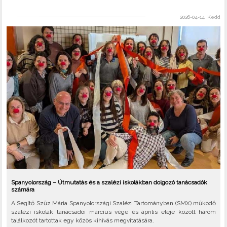
2026-04-14, Kedd
Spanyolország – Útmutatás és a szalézi iskolákban dolgozó tanácsadók
számára
A Segítő Szűz Mária Spanyolországi Szalézi Tartományban (SMX) működő
szalézi iskolák tanácsadói március vége és április eleje között három
találkozót tartottak egy közös kihívás megvitatására.