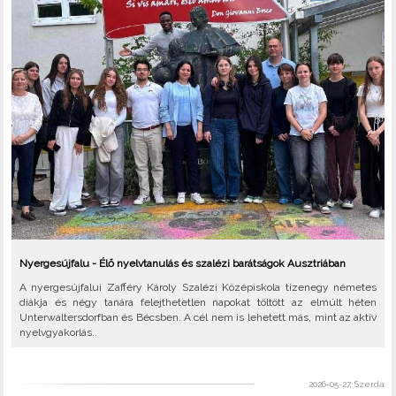
Nyergesújfalu - Élő nyelvtanulás és szalézi barátságok Ausztriában
A nyergesújfalui Zafféry Károly Szalézi Középiskola tizenegy németes
diákja és négy tanára felejthetetlen napokat töltött az elmúlt héten
Unterwaltersdorfban és Bécsben. A cél nem is lehetett más, mint az aktív
nyelvgyakorlás..
2026-05-27, Szerda