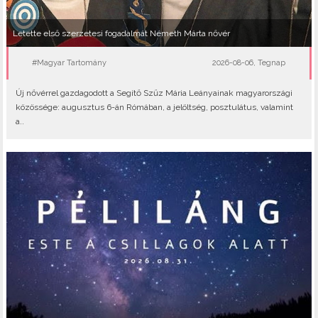
Letette első szerzetesi fogadalmát Németh Márta nővér
#Magyar Tartomány
2026-08-06, Tegnap
Új nővérrel gazdagodott a Segítő Szűz Mária Leányainak magyarországi
közössége: augusztus 6-án Rómában, a jelöltség, posztulátus, valamint
a..