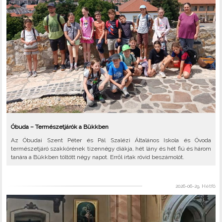
Óbuda – Természetjárók a Bükkben
Az Óbudai Szent Péter és Pál Szalézi Általános Iskola és Óvoda
természetjáró szakkörének tizennégy diákja, hét lány és hét fiú és három
tanára a Bükkben töltött négy napot. Erről írtak rövid beszámolót.
2026-06-29, Hétfő