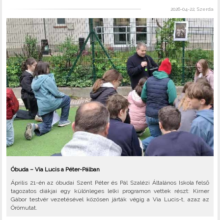
2026-04-22, Szerda
Óbuda – Via Lucis a Péter-Pálban
Április 21-én az óbudai Szent Péter és Pál Szalézi Általános Iskola felső
tagozatos diákjai egy különleges lelki programon vettek részt: Kirner
Gábor testvér vezetésével közösen járták végig a Via Lucis-t, azaz az
Örömutat.