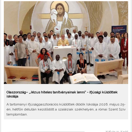
Olaszország– „Jézus hiteles tanítványainak lenni” - ifjúsági küldöttek
iskolája
A tartományi ifjúságpasztorációs küldöttek ötödik Iskolája 2026. május 25-
én, hétfőn délután kezdődött a szaléziak székhelyén, a római Szent Szív
templomban.
2026-05-19, Kedd