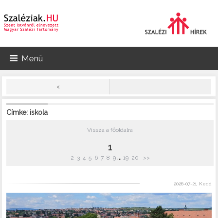
Menü
<
Címke: iskola
Vissza a főoldalra
1
...
2
3
4
5
6
7
8
9
19
20
>>
2026-07-21, Kedd