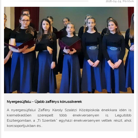
2026-04-24, Péntek
Nyergesújfalu - Újabb zafférys kórussikerek
A nyergesújfalui Zafféry Károly Szalézi Középiskola énekkara idén is
kiemelkedően szerepelt több énekversenyen is. Legutóbb
Esztergomban, a „Ti Szentek” egyházi énekversenyen vettek részt, ahol
korcsoportjukban és..