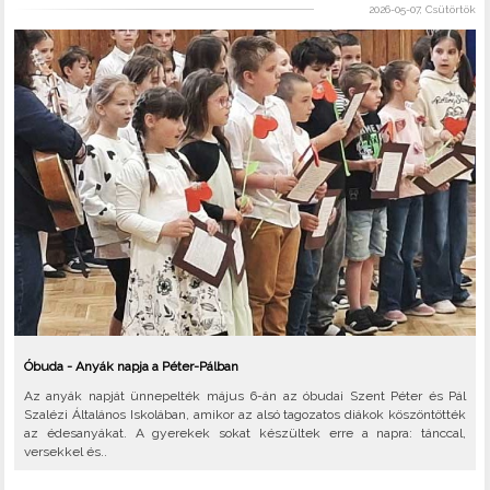
2026-05-07, Csütörtök
Óbuda - Anyák napja a Péter-Pálban
Az anyák napját ünnepelték május 6-án az óbudai Szent Péter és Pál
Szalézi Általános Iskolában, amikor az alsó tagozatos diákok köszöntötték
az édesanyákat. A gyerekek sokat készültek erre a napra: tánccal,
versekkel és..