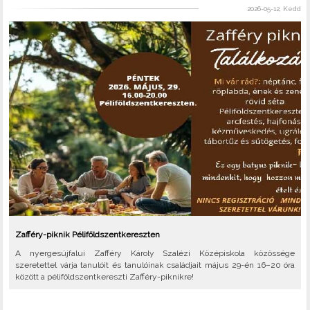
2026-05-12, Kedd
Zafféry-piknik Péliföldszentkereszten
A nyergesújfalui Zafféry Károly Szalézi Középiskola közössége
szeretettel várja tanulóit és tanulóinak családjait május 29-én 16–20 óra
között a péliföldszentkereszti Zafféry-piknikre!