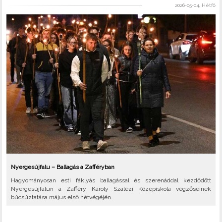
2026-05-04, Hétfő
Nyergesújfalu – Ballagás a Zafféryban
Hagyományosan esti fáklyás ballagással és szerenáddal kezdődött
Nyergesújfalun a Zafféry Károly Szalézi Középiskola végzőseinek
búcsúztatása május első hétvégéjén.