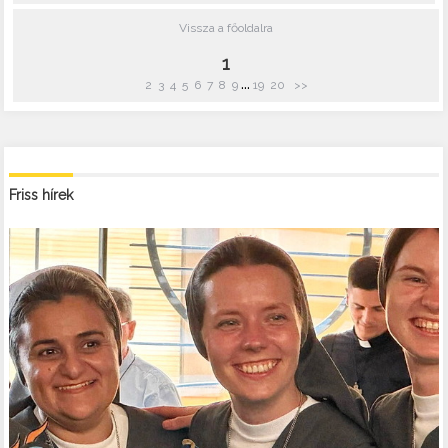
Vissza a főoldalra
1
...
2
3
4
5
6
7
8
9
19
20
>>
Friss hírek