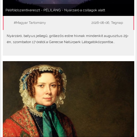
Péliföldszentkereszt - PÉLILÁNG - Nyárzáró a csillagok alatt
#Magyar Tartomány
2026-08-06, Tegnap
Nyárzáró, batyus jellegű, grillezős estre hívnak mindenkit augusztus 29-
én, szombaton 17 órától a Gerecse Natúrpark Látogatóközpontba..