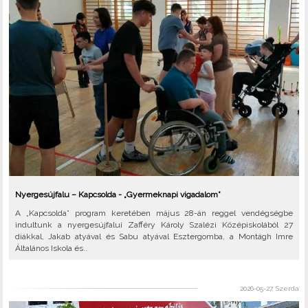
Nyergesújfalu – Kapcsolda - „Gyermeknapi vigadalom”
A „Kapcsolda” program keretében május 28-án reggel vendégségbe
indultunk a nyergesújfalui Zafféry Károly Szalézi Középiskolából 27
diákkal, Jakab atyával és Sabu atyával Esztergomba, a Montágh Imre
Általános Iskola és..
2026-05-27, Szerda