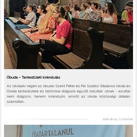
Óbuda – Tantestületi kirándulás
Az iskolaév végén az óbudai Szent Péter és Pál Szalézi Általános Iskola és
Óvoda tantestülete és technikai dolgozói együtt indultak útnak - ezúttal
nem dolgozni, hanem kirándulni, amiről az iskola közösségi oldalán
számoltak..
2026-06-04, Csütörtök