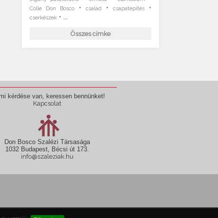
•
•
•
Colle Don Bosco
család
csapatépítés
• ...
cserkészek
Összes címke
mi kérdése van, keressen bennünket!
Kapcsolat
Don Bosco Szalézi Társasága
1032 Budapest, Bécsi út 173.
info@szaleziak.hu