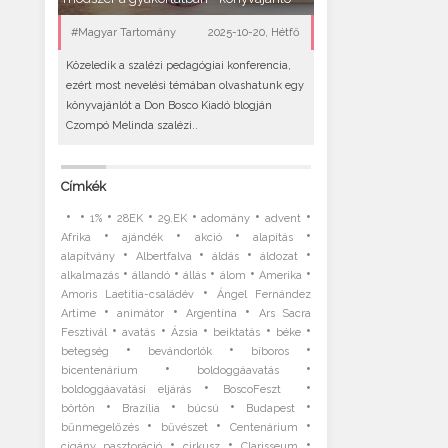
#Magyar Tartomány
2025-10-20, Hétfő
Közeledik a szalézi pedagógiai konferencia,
ezért most nevelési témában olvashatunk egy
könyvajánlót a Don Bosco Kiadó blogján
Czompó Melinda szalézi..
Címkék
•
•
•
•
•
•
•
1%
28EK
29.EK
adomány
advent
•
•
•
•
Afrika
ajándék
akció
alapítás
•
•
•
•
alapítvány
Albertfalva
áldás
áldozat
•
•
•
•
•
alkalmazás
állandó
állás
álom
Amerika
•
Amoris Laetitia-családév
Ángel Fernández
•
•
•
Artime
animátor
Argentína
Ars Sacra
•
•
•
•
•
Fesztivál
avatás
Ázsia
beiktatás
béke
•
•
•
betegség
bevándorlók
bíboros
•
•
bicentenárium
boldoggáavatás
•
•
boldoggáavatási eljárás
BoscoFeszt
•
•
•
•
börtön
Brazília
búcsú
Budapest
•
•
•
bűnmegelőzés
bűvészet
Centenárium
•
•
•
cigány pasztoráció
cirkusz
Clarisseum