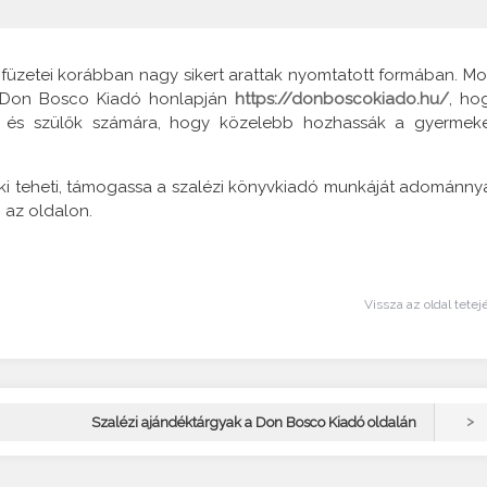
ya füzetei korábban nagy sikert arattak nyomtatott formában. Mo
 a Don Bosco Kiadó honlapján
https://donboscokiado.hu/
, ho
tók és szülők számára, hogy közelebb hozhassák a gyermek
aki teheti, támogassa a szalézi könyvkiadó munkáját adománnya
 az oldalon.
Vissza az oldal tetej
>
Szalézi ajándéktárgyak a Don Bosco Kiadó oldalán