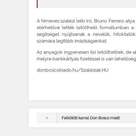
A hírneves szalézi lelki író, Bruno Ferrero at
elérhetővé tették letölthető formátumban
segítséget nyújtsanak a nevelők, hitokta
számára legfőbb imádságainkat.
Az anyagok ingyenesen (is) letölthetőek, de 
melyre bankkártyás fizetéssel is van lehetőség
donboscokiado.hu/Szaléziak.HU
<
Felkötött karral Don Bosco miatt