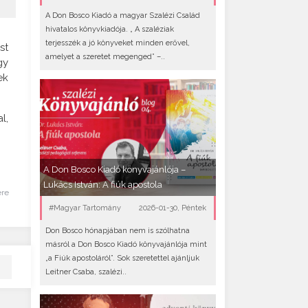
A Don Bosco Kiadó a magyar Szalézi Család
hivatalos könyvkiadója. „ A szaléziak
terjesszék a jó könyveket minden erővel,
st
amelyet a szeretet megenged” –..
gy
ek
l,
A Don Bosco Kiadó könyvajánlója –
Lukács István: A fiúk apostola
ére
#Magyar Tartomány
2026-01-30, Péntek
Don Bosco hónapjában nem is szólhatna
másról a Don Bosco Kiadó könyvajánlója mint
„a Fiúk apostoláról”. Sok szeretettel ajánljuk
Leitner Csaba, szalézi..