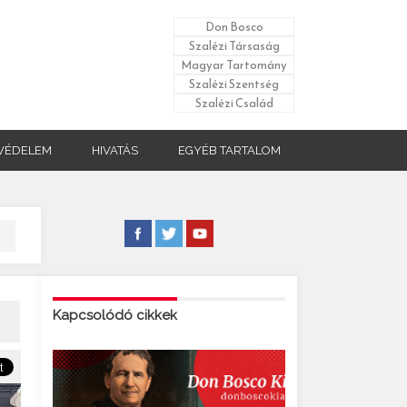
Don Bosco
Szalézi Társaság
Magyar Tartomány
Szalézi Szentség
Szalézi Család
VÉDELEM
HIVATÁS
EGYÉB TARTALOM
Kapcsolódó cikkek