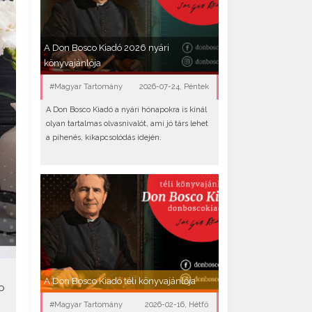
A Don Bosco Kiadó 2026 nyári
könyvajánlója
#Magyar Tartomány
2026-07-24, Péntek
A Don Bosco Kiadó a nyári hónapokra is kínál
olyan tartalmas olvasnivalót, ami jó társ lehet
a pihenés, kikapcsolódás idején.
A Don Bosco Kiadó téli könyvajánlója
o
#Magyar Tartomány
2026-02-16, Hétfő