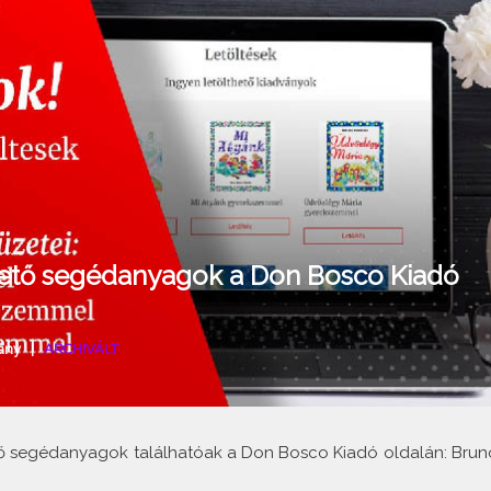
hető segédanyagok a Don Bosco Kiadó
ány
|
ARCHIVÁLT
ető segédanyagok találhatóak a Don Bosco Kiadó oldalán: Brun