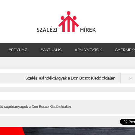
#EGYHÁZ
#AKTUÁLIS
#PÁLYÁZATOK
GYERMEK
>
Szalézi ajándéktárgyak a Don Bosco Kiadó oldalán
tő segédanyagok a Don Bosco Kiadó oldalán