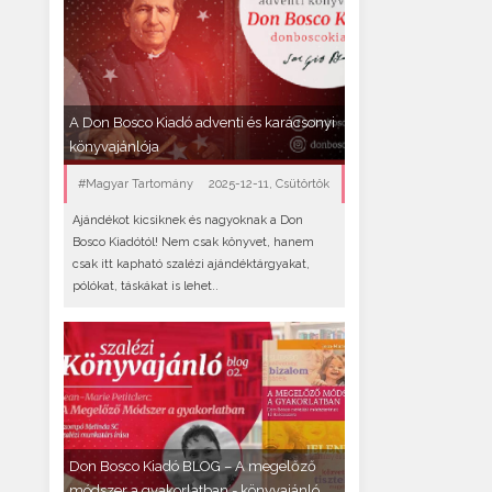
A Don Bosco Kiadó adventi és karácsonyi
könyvajánlója
#Magyar Tartomány
2025-12-11, Csütörtök
Ajándékot kicsiknek és nagyoknak a Don
Bosco Kiadótól! Nem csak könyvet, hanem
csak itt kapható szalézi ajándéktárgyakat,
pólókat, táskákat is lehet..
Don Bosco Kiadó BLOG – A megelőző
módszer a gyakorlatban - könyvajánló