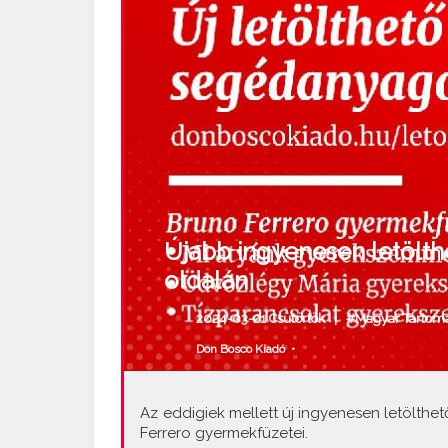
Újabb ingyenesen letölt
oldalán
2024-03-21 Csütörtök |
#Magyar Tartom
Don Bosco Kiadó
•
Az eddigiek mellett új ingyenesen letölth
Ferrero gyermekfüzetei.