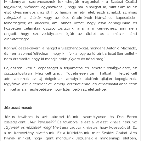
Mindannyian szerencsésnek tekinthetjük magunkat - a Szalézi Család
tagjaiként, hívőként, egyházként -, hogy ma is hallgattuk, mint Sámuel az
első olvasmányban, az őt hívó hangra, amely felébreszti álmából: az alvás
rutinjából
, a látókör vagy az élet értelmének hiányához kapcsolódó
fáradtságból; az alvásból, ami ahhoz vezet, hogy csak önmagunkra és
közvetlen céljainkra összpontosítsunk, arra, ami kényelmes, ami nem
engedi, hogy szenvedélyesen éljük az életet és a mások iránti
elhivatottságot...
Könnyű összekeverni a hangot a visszhangokkal, mondaná Antonio Machado,
és nem azonnal felfedezni, hogy ki hív - ahogy az történt a fiatal Sámuellel -
nem érzékelte, hogy ki mondja neki: „Gyere és nézd meg.”
Fejleszteni kell a képességet a folyamatos és ismételt odafigyelésre, az
összpontosításra. Meg kell tanulni figyelmesen várni, hallgatni. Helyet kell
adni azoknak az új dolgoknak, amelyek életünk ajtaján kopogtatnak,
legyőzve azt a tendenciát, amely érzéketlenné és áthatolhatatlanná tesz
minket arra a meglepetésre, hogy Isten bejön az életünkbe.
Jézussal maradni
Jézus továbbra is azt kérdezi tőlünk, személyesen és Don Bosco
családjaként:
„Mit kerestek?”
És továbbra is ezt a választ kínálja nekünk:
„Gyertek és nézzétek meg.”
Mert arra vagyunk hivatva, hogy kövessük őt. Ez
a mi keresztény hivatásunk. Ez a küldetésünk, mint Szalézi Család. Arra
hívnak minket, hogy igent mondjunk Jézusnak a mindennapi életben,