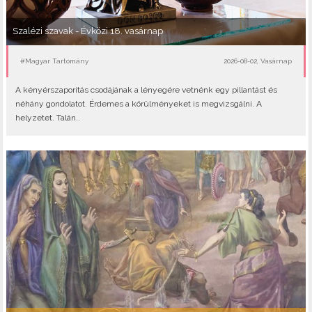
Szalézi szavak - Évközi 18. vasárnap
#Magyar Tartomány
2026-08-02, Vasárnap
A kényérszaporítás csodájának a lényegére vetnénk egy pillantást és
néhány gondolatot. Érdemes a körülményeket is megvizsgálni. A
helyzetet. Talán..