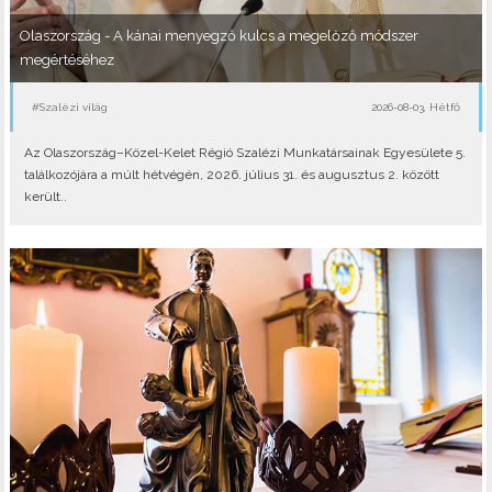
Olaszország - A kánai menyegző kulcs a megelőző módszer
megértéséhez
#Szalézi világ
2026-08-03, Hétfő
Az Olaszország–Közel-Kelet Régió Szalézi Munkatársainak Egyesülete 5.
találkozójára a múlt hétvégén, 2026. július 31. és augusztus 2. között
került..