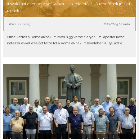
Ki szakíthat el bennünket Krisztus szeretetétől? - A rendfőnök júliusi
üzenete
#Szalézi világ
2026-07-15, Szerda
Elmélkedés a Rómaiaknak írt levél 8,35 verse alapján: Pál apostol közel
kétezer évvel ezelőtt tette föl a Rómaiaknak írt levelében (8,35) azt a..