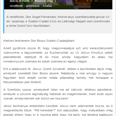
2021-01-18 Hétfő |
#Szalézi világ
|
ARCHIVÁLT
rendfőnök
•
prédikáció
•
hivatas
•
A rendfőnök, Don Ángel Fernández Artime atya szentbeszéde január 17-
én, vasárnap, a Szalézi Család 2021-es Lelkiségi Napjait záró szentmisén
a római Szent Szív-bazilikában.
Kedves testvéreim Don Bosco Szalézi Családjában!
Azért gyűltünk össze itt, hogy megünnepeljük azt, ami keresztényként
számunkra a legszentebb: az Eucharisztiát, az Úr Jézus Krisztus valódi
jelenlétének rejtélyét itt és most, amely kegyelem és áldás ma
mindannyiunk számára és sokak számára az egész világon.
Ezt a találkozást itt, Jézus „Szent Szívénél”, ebben a bazilikában éljük meg,
amelyért szeretett Don Bosco atyánk feláldozta a már amúgy is nagyon
fogyóban levő erejét szinte halála pillanatáig (amely hét hónappal a
felszentelése után történt).
A Szentírás szavai, amelyeket Isten ma ad nekünk, értékes ajándékok,
amelyek a szívünk legmélyéig hatolnak és megérintenek, mert ezek olyan
szavak, amelyneknek sok közül van hozzánk!
János tanítványai érdeklődni kezdtek Jézus iránt; odamentek hozzá, és ő
megkérdezte tőlük: "Mit kerestek?" Azt válaszolták, hogy mélyebben meg
akarják érteni, hogy ki ő, kezdve attól, hogy hol lakik, hol lehetne találkozni