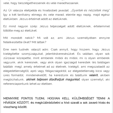
vele, hogy beszélgethessenek és vele maradhassanak.
Az Úr válasza életpélda és hivatásbeli javaslat:
„Gyertek és nézzétek meg.”
Így a két tanítvány elmegy és vele marad, eleinte egy napig, majd egész
életükben. Jézus értelmet adott az életüknek.
Ez mind nagyon szép: Jézus teljességet adott életüknek, értelemmel
töltötte meg az életüket.
Mit mondott nekik? Mi volt az, ami Jézus személyében ennyire
fellelkesítette őket? Mit láttak?
Erre nem tudnék választ adni. Csak annyit, hogy hiszem, hogy Jézus
kielégítette szomjúságukat, jelentéskeresésüket. És valóban, olyan sok
zűrzavar közepette, mint emberek milliói és milliói, mi is olyan emberek
vagyunk, akik keresnek, vagy akik olyan igazságot kerestek (és boldogan
találták meg), amely értelmet ad az életnek, kielégít, ami megszabadít az
elégedetlenségtől, apró vagy féligazságoktól; az elégedetlenség kicsi vagy
üres formáitól; mindenekelőtt, ha kerestünk és találtunk
valakit
, akiben
megbízhatunk,
akinek teljesen átadhatjuk magunkat
, olyan személyt, aki
referenciapontunk lehet az életben.
MENNYIRE FONTOS TUDNI, HOGYAN KELL KÜLÖMBSÉGET TENNI A
HÍVÁSOK KÖZÖTT, és megkülönböztetni a hívó szavát a sok zavaró hívás és
visszhang között.