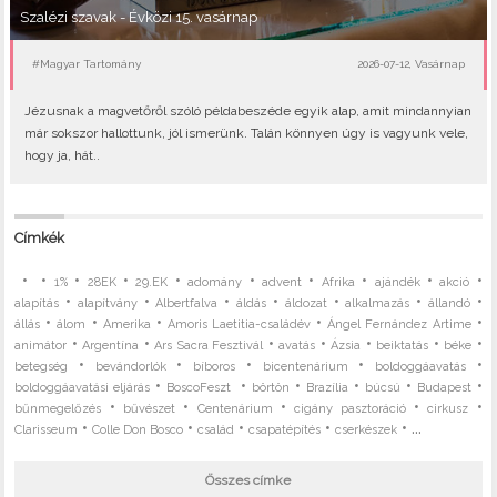
Szalézi szavak - Évközi 15. vasárnap
#Magyar Tartomány
2026-07-12, Vasárnap
Jézusnak a magvetőről szóló példabeszéde egyik alap, amit mindannyian
már sokszor hallottunk, jól ismerünk. Talán könnyen úgy is vagyunk vele,
hogy ja, hát..
Címkék
•
•
•
•
•
•
•
•
•
•
1%
28EK
29.EK
adomány
advent
Afrika
ajándék
akció
•
•
•
•
•
•
•
alapítás
alapítvány
Albertfalva
áldás
áldozat
alkalmazás
állandó
•
•
•
•
•
állás
álom
Amerika
Amoris Laetitia-családév
Ángel Fernández Artime
•
•
•
•
•
•
•
animátor
Argentína
Ars Sacra Fesztivál
avatás
Ázsia
beiktatás
béke
•
•
•
•
•
betegség
bevándorlók
bíboros
bicentenárium
boldoggáavatás
•
•
•
•
•
•
boldoggáavatási eljárás
BoscoFeszt
börtön
Brazília
búcsú
Budapest
•
•
•
•
•
bűnmegelőzés
bűvészet
Centenárium
cigány pasztoráció
cirkusz
•
•
•
•
• ...
Clarisseum
Colle Don Bosco
család
csapatépítés
cserkészek
Összes címke