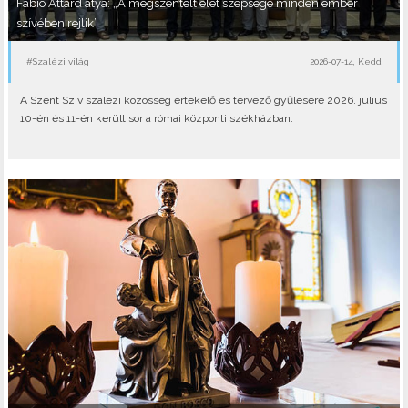
Fabio Attard atya: „A megszentelt élet szépsége minden ember
szívében rejlik”
#Szalézi világ
2026-07-14, Kedd
A Szent Szív szalézi közösség értékelő és tervező gyűlésére 2026. július
10-én és 11-én került sor a római központi székházban.