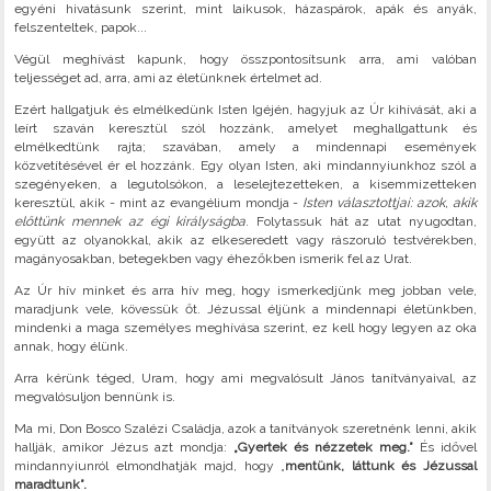
egyéni hivatásunk szerint, mint laikusok, házaspárok, apák és anyák,
felszenteltek, papok...
Végül meghívást kapunk, hogy összpontosítsunk arra, ami valóban
teljességet ad, arra, ami az életünknek értelmet ad.
Ezért hallgatjuk és elmélkedünk Isten Igéjén, hagyjuk az Úr kihívását, aki a
leírt szaván keresztül szól hozzánk, amelyet meghallgattunk és
elmélkedtünk rajta; szavában, amely a mindennapi események
közvetítésével ér el hozzánk. Egy olyan Isten, aki mindannyiunkhoz szól a
szegényeken, a legutolsókon, a leselejtezetteken, a kisemmizetteken
keresztül, akik - mint az evangélium mondja -
Isten választottjai: azok, akik
előttünk mennek az égi királyságba
. Folytassuk hát az utat nyugodtan,
együtt az olyanokkal, akik az elkeseredett vagy rászoruló testvérekben,
magányosakban, betegekben vagy éhezőkben ismerik fel az Urat.
Az Úr hív minket és arra hív meg, hogy ismerkedjünk meg jobban vele,
maradjunk vele, kövessük őt. Jézussal éljünk a mindennapi életünkben,
mindenki a maga személyes meghívása szerint, ez kell hogy legyen az oka
annak, hogy élünk.
Arra kérünk téged, Uram, hogy ami megvalósult János tanítványaival, az
megvalósuljon bennünk is.
Ma mi, Don Bosco Szalézi Családja, azok a tanítványok szeretnénk lenni, akik
hallják, amikor Jézus azt mondja:
„Gyertek és nézzetek meg.”
És idővel
mindannyiunról elmondhatják majd, hogy „
mentünk, láttunk és Jézussal
maradtunk”.