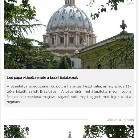
Leó pápa videóüzenete a brazil fiataloknak
A Szentatya videóüzenet küldött a Halleluja Fesztiválra, amely július 22-
26-a között zajlott Brazíliában. A pápa örömmel állapította meg, hogy a
fiatalok lelkesedése magával ragadó volt, majd aggodalmát fejezte ki a
digitális..
2026-07-31, Péntek