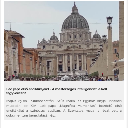
Leó pápa első enciklikájáról - A mesterséges intelligenciát le kell
fegyverezni!
Május 25-én, Pünkösdhétfőn, Szűz Mária, az Egyház Anyja ünnepén
mutatták be XIV. Leó pápa „Magnifica Humanitas” kezdetű első
enciklikáját a szinódusi aulában. A Szentatya maga is részt vett a
dokumentum bemutatásán és..