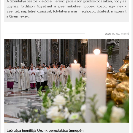
A Szentatya osztozik elődje, Ferenc pápa azon gondoskodásában, hogy az
Egyház fordítson figyelmet a gyermekekre, többek között egy nekik
szentelt nap létrehozásával, folytatva a már meghozott döntést, miszerint
a Gyermekek..
2026-02-02, Hétfő
Leó pápa homíliája Urunk bemutatása ünnepén