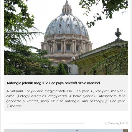
Antológia jelenik meg XIV. Leó pápa békéről szóló írásaiból
A Vatikáni Könyvkiadó megjelenteti XIV. Leó pápa új könyvét, melynek
címe: „Lefegyverzett és lefegyverző. A béke ajándék”. Alessandro Banfi
gondozta a kötetet, mely az első antológia, ami összegyűjti Leó pápa
különféle..
2026-05-25, Hétfő