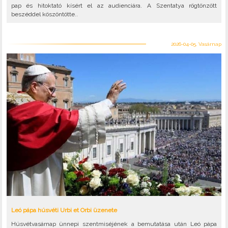
pap és hitoktató kísért el az audienciára. A Szentatya rögtönzött
beszéddel köszöntötte..
2026-04-05, Vasárnap
Leó pápa húsvéti Urbi et Orbi üzenete
Húsvétvasárnap ünnepi szentmiséjének a bemutatása után Leó pápa