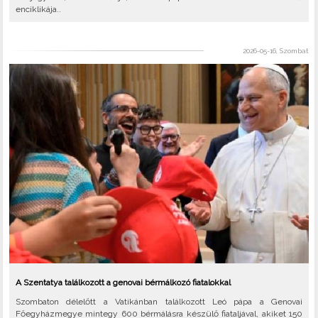
enciklikája..
2026-05-16, Szombat
A Szentatya találkozott a genovai bérmálkozó fiatalokkal
Szombaton délelőtt a Vatikánban találkozott Leó pápa a Genovai
Főegyházmegye mintegy 600 bérmálásra készülő fiataljával, akiket 150