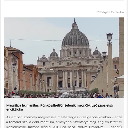
2026-05-21, Csütörtök
Magnifica humanitas: Pünkösdhétfőn jelenik meg XIV. Leó pápa első
enciklikája
Az emberi személy megóvása a mesterséges intelligencia korában – erről
a témáról szól a dokumentum, amelyet a Szentatya május 15-én látott el
kézjegyével, névadó elődje, XIII. Leó pápa Rerum Novarum – kezdetű