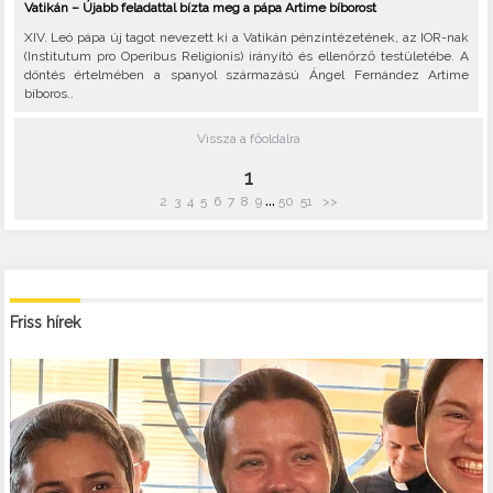
Vatikán – Újabb feladattal bízta meg a pápa Artime bíborost
XIV. Leó pápa új tagot nevezett ki a Vatikán pénzintézetének, az IOR-nak
(Institutum pro Operibus Religionis) irányító és ellenőrző testületébe. A
döntés értelmében a spanyol származású Ángel Fernández Artime
bíboros..
Vissza a főoldalra
1
...
2
3
4
5
6
7
8
9
50
51
>>
Friss hírek