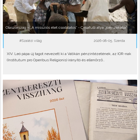
Olaszország – „A missziós élet csodálatos” - Crisafulli atya „jóéjszakátja”
#Szalézi világ
2026-08-05, Szerda
XIV. Leó pápa új tagot nevezett ki a Vatikán pénzintézetének, az IOR-nak
(Institutum pro Operibus Religionis) irányító és ellenőrző..