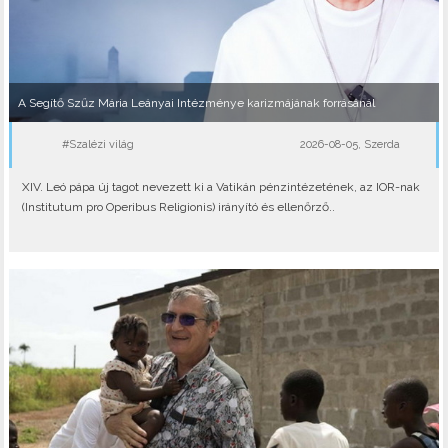
A Segítő Szűz Mária Leányai Intézménye karizmájának forrásánál
#Szalézi világ
2026-08-05, Szerda
XIV. Leó pápa új tagot nevezett ki a Vatikán pénzintézetének, az IOR-nak
(Institutum pro Operibus Religionis) irányító és ellenőrző..