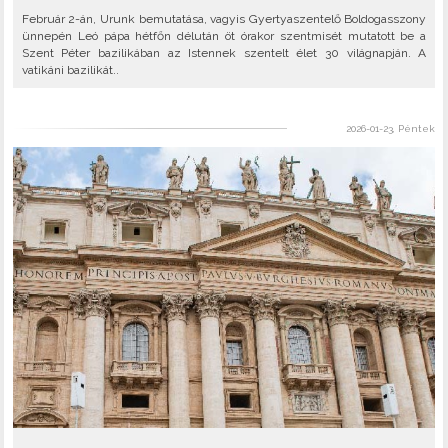
Február 2-án, Urunk bemutatása, vagyis Gyertyaszentelő Boldogasszony
ünnepén Leó pápa hétfőn délután öt órakor szentmisét mutatott be a
Szent Péter bazilikában az Istennek szentelt élet 30 világnapján. A
vatikáni bazilikát..
2026-01-23, Péntek