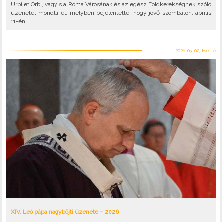
Urbi et Orbi, vagyis a Róma Városának és az egész Földkerekségnek szóló
üzenetét mondta el, melyben bejelentette, hogy jövő szombaton, április
11-én..
2026-03-02, Hétfő
XIV. Leó pápa nagyböjti üzenete – 2026