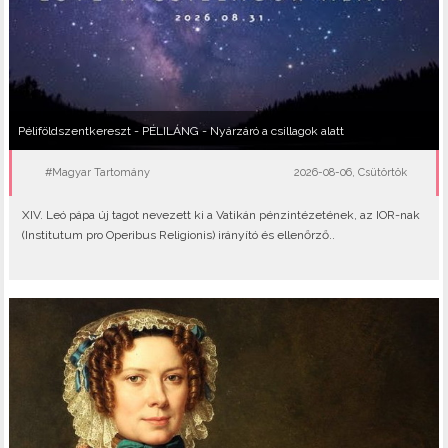
Péliföldszentkereszt - PÉLILÁNG - Nyárzáró a csillagok alatt
#Magyar Tartomány
2026-08-06, Csütörtök
XIV. Leó pápa új tagot nevezett ki a Vatikán pénzintézetének, az IOR-nak
(Institutum pro Operibus Religionis) irányító és ellenőrző..