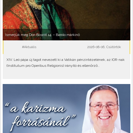
Ismerjük meg Don Boscót 14. – Barolo márkinő
#Aktuális
2026-08-06, Csütörtök
XIV. Leó pápa új tagot nevezett ki a Vatikán pénzintézetének, az IOR-nak
(Institutum pro Operibus Religionis) irányító és ellenőrző..