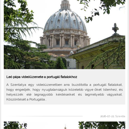
Leó pápa videóüzenete a portugál fiatalokhoz
A Szentatya egy videóüzenetben arra buzdította a portugál fiatalokat,
hogy engedjék, hogy nyugtalanságuk közelebb vigye őket Istenhez, és
helyezzék elé legnagyobb kérdéseiket és legmélyebb vágyaikat.
Köszöntését a Portugália..
2026-07-22, Szerda