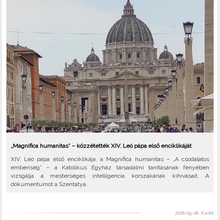
„Magnifica humanitas” – közzétették XIV. Leó pápa első enciklikáját
XIV. Leó pápa első enciklikája, a Magnifica humanitas – „A csodálatos
emberiség” – a Katolikus Egyház társadalmi tanításának fényében
vizsgálja a mesterséges intelligencia korszakának kihívásait. A
dokumentumot a Szentatya..
2026-05-26, Kedd