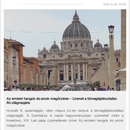
2026-05-18, Hétfő
Az emberi hangok és arcok megőrzése – üzenet a tömegtájékoztatás
60.világnapjára
Húsvét 6. vasárnapján, idén május 10-én tartjuk a tömegtájékoztatás
világnapját. A Szentatya e napra hagyományosan üzenetet intéz a
hívekhez. XIV. Leó pápa üzenetének címe: Az emberi hangok és arcok
megőrzése.