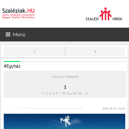
Menü
>
<
#Egyház
Vissza a főoldalra
1
...
2
3
4
5
6
7
8
9
50
51
>>
2026-08-04, Kedd