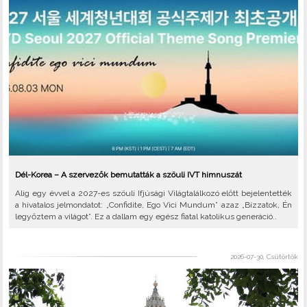
Dél-Korea – A szervezők bemutatták a szöuli IVT himnuszát
Alig egy évvel a 2027-es szöuli Ifjúsági Világtalálkozó előtt bejelentették
a hivatalos jelmondatot: „Confidite, Ego Vici Mundum” azaz „Bízzatok, Én
legyőztem a világot”. Ez a dallam egy egész fiatal katolikus generáció..
2026-07-30, Csütörtök