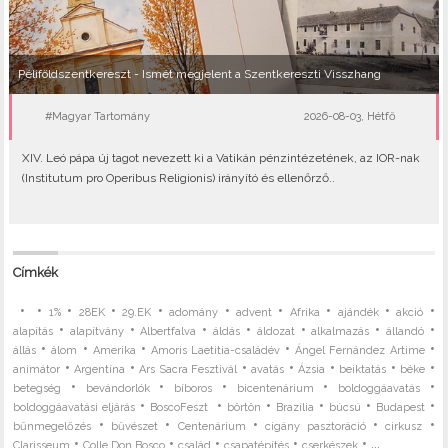
Péliföldszentkereszt - Ismét megjelent a Szentkereszti Visszhang
#Magyar Tartomány
2026-08-03, Hétfő
XIV. Leó pápa új tagot nevezett ki a Vatikán pénzintézetének, az IOR-nak
(Institutum pro Operibus Religionis) irányító és ellenőrző..
Címkék
•
•
•
•
•
•
•
•
•
•
1%
28EK
29.EK
adomány
advent
Afrika
ajándék
akció
•
•
•
•
•
•
•
alapítás
alapítvány
Albertfalva
áldás
áldozat
alkalmazás
állandó
•
•
•
•
•
állás
álom
Amerika
Amoris Laetitia-családév
Ángel Fernández Artime
•
•
•
•
•
•
•
animátor
Argentína
Ars Sacra Fesztivál
avatás
Ázsia
beiktatás
béke
•
•
•
•
•
betegség
bevándorlók
bíboros
bicentenárium
boldoggáavatás
•
•
•
•
•
•
boldoggáavatási eljárás
BoscoFeszt
börtön
Brazília
búcsú
Budapest
•
•
•
•
•
bűnmegelőzés
bűvészet
Centenárium
cigány pasztoráció
cirkusz
•
•
•
•
• ...
Clarisseum
Colle Don Bosco
család
csapatépítés
cserkészek