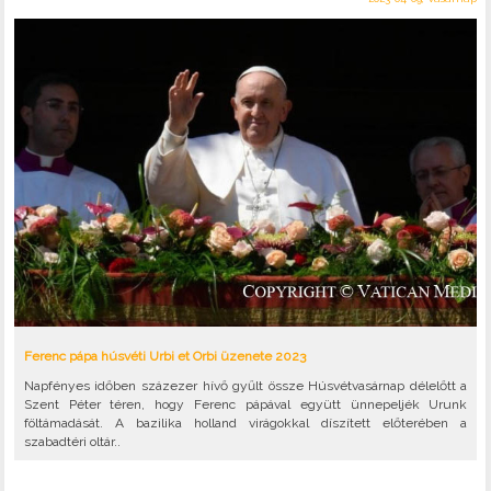
Ferenc pápa húsvéti Urbi et Orbi üzenete 2023
Napfényes időben százezer hívő gyűlt össze Húsvétvasárnap délelőtt a
Szent Péter téren, hogy Ferenc pápával együtt ünnepeljék Urunk
föltámadását. A bazilika holland virágokkal díszített előterében a
szabadtéri oltár..