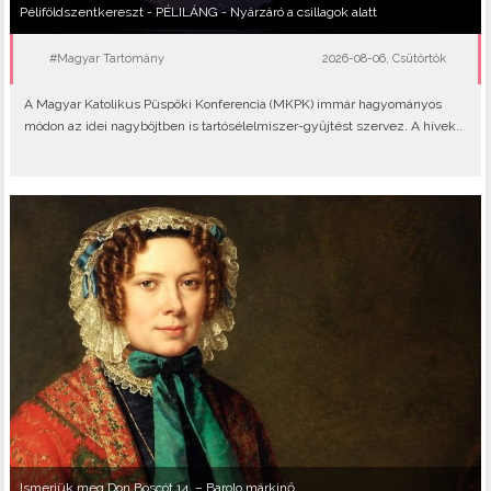
Péliföldszentkereszt - PÉLILÁNG - Nyárzáró a csillagok alatt
#Magyar Tartomány
2026-08-06, Csütörtök
A Magyar Katolikus Püspöki Konferencia (MKPK) immár hagyományos
módon az idei nagyböjtben is tartósélelmiszer-gyűjtést szervez. A hívek..
Ismerjük meg Don Boscót 14. – Barolo márkinő