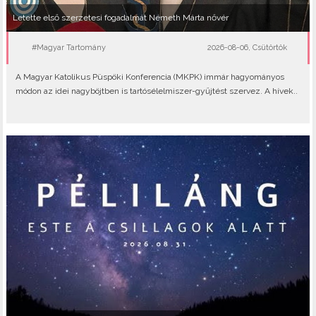
Letette első szerzetesi fogadalmát Németh Márta nővér
#Magyar Tartomány
2026-08-06, Csütörtök
A Magyar Katolikus Püspöki Konferencia (MKPK) immár hagyományos
módon az idei nagyböjtben is tartósélelmiszer-gyűjtést szervez. A hívek..