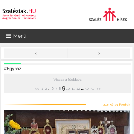
Menü
>
<
#Egyház
Vissza a főoldalra
9
...
...
<<
1
2
6
7
8
10
11
12
50
51
>>
2023-06-23, Péntek