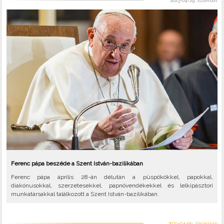
2023-04-29, Szombat
Ferenc pápa beszéde a Szent István-bazilikában
Ferenc pápa április 28-án délután a püspökökkel, papokkal,
diakónusokkal, szerzetesekkel, papnövendékekkel és lelkipásztori
munkatársakkal találkozott a Szent István-bazilikában.
2023-04-09, Vasárnap