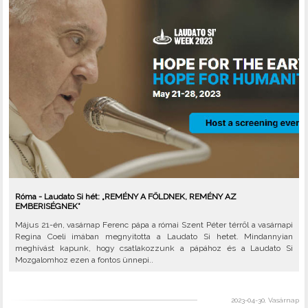
Róma - Laudato Si hét: „REMÉNY A FÖLDNEK, REMÉNY AZ
EMBERISÉGNEK”
Május 21-én, vasárnap Ferenc pápa a római Szent Péter térről a vasárnapi
Regina Coeli imában megnyitotta a Laudato Si hetet. Mindannyian
meghívást kapunk, hogy csatlakozzunk a pápához és a Laudato Si
Mozgalomhoz ezen a fontos ünnepi..
2023-04-30, Vasárnap