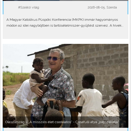
#Szalézi világ
2026-08-05, Szerda
A Magyar Katolikus Püspöki Konferencia (MKPK) immár hagyományos
módon az idei nagyböjtben is tartósélelmiszer-gyűjtést szervez. A hívek..
Olaszország – „A missziós élet csodálatos” - Crisafulli atya „jóéjszakátja”