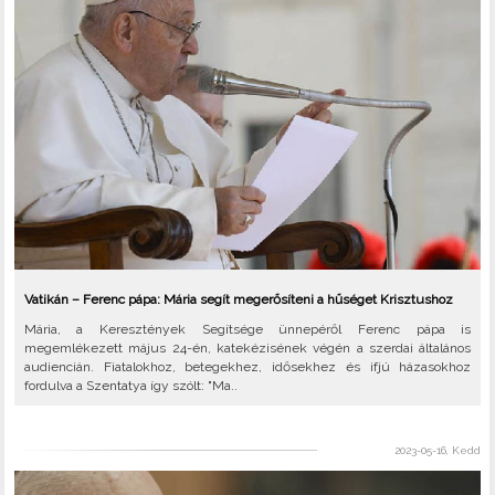
Vatikán – Ferenc pápa: Mária segít megerősíteni a hűséget Krisztushoz
Mária, a Keresztények Segítsége ünnepéről Ferenc pápa is
megemlékezett május 24-én, katekézisének végén a szerdai általános
audiencián. Fiatalokhoz, betegekhez, idősekhez és ifjú házasokhoz
fordulva a Szentatya így szólt: "Ma..
2023-05-16, Kedd