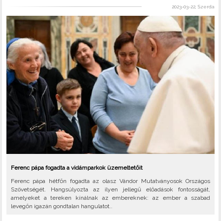
2023-03-22, Szerda
Ferenc pápa fogadta a vidámparkok üzemeltetőit
Ferenc pápa hétfőn fogadta az olasz Vándor Mutatványosok Országos
Szövetségét. Hangsúlyozta az ilyen jellegű előadások fontosságát,
amelyeket a tereken kínálnak az embereknek: az ember a szabad
levegőn igazán gondtalan hangulatot..