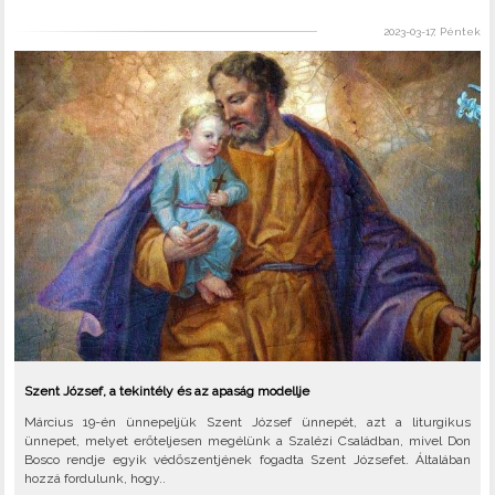
2023-03-17, Péntek
Szent József, a tekintély és az apaság modellje
Március 19-én ünnepeljük Szent József ünnepét, azt a liturgikus
ünnepet, melyet erőteljesen megélünk a Szalézi Családban, mivel Don
Bosco rendje egyik védőszentjének fogadta Szent Józsefet. Általában
hozzá fordulunk, hogy..