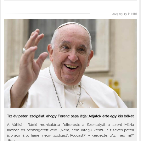
2023-03-13, Hétfő
Tíz év péteri szolgálat, ahogy Ferenc pápa látja: Adjatok érte egy kis békét
A Vatikáni Rádió munkatársa felkereste a Szentatyát a szent Márta
házban és beszélgetett vele. „Nem, nem interjú készül a tízéves péteri
jubileumáról, hanem egy „podcast”. Podcast?” – kérdezte. „Az meg mi?”
„Egy..