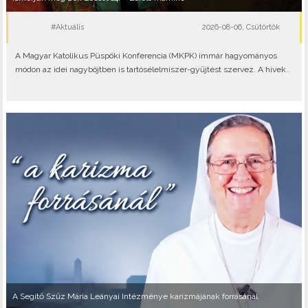
#Aktuális
2026-08-06, Csütörtök
A Magyar Katolikus Püspöki Konferencia (MKPK) immár hagyományos
módon az idei nagyböjtben is tartósélelmiszer-gyűjtést szervez. A hívek..
A Segítő Szűz Mária Leányai Intézménye karizmájának forrásánál