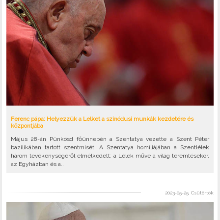
Ferenc pápa: Helyezzük a Lelket a szinódusi munkák kezdetére és
központjába
Május 28-án Pünkösd főünnepén a Szentatya vezette a Szent Péter
bazilikában tartott szentmisét. A Szentatya homíliájában a Szentlélek
három tevékenységéről elmélkedett: a Lélek műve a világ teremtésekor,
az Egyházban és a..
2023-05-25, Csütörtök