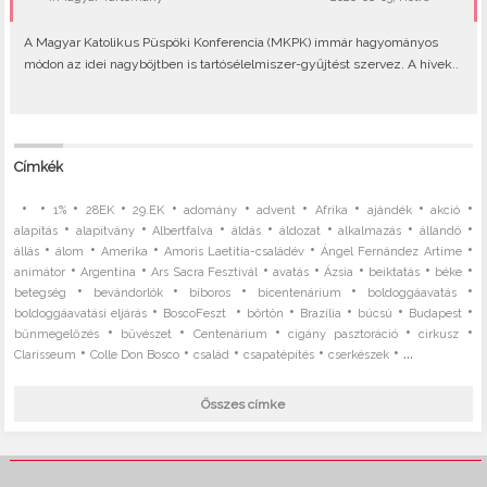
A Magyar Katolikus Püspöki Konferencia (MKPK) immár hagyományos
módon az idei nagyböjtben is tartósélelmiszer-gyűjtést szervez. A hívek..
Címkék
•
•
•
•
•
•
•
•
•
•
1%
28EK
29.EK
adomány
advent
Afrika
ajándék
akció
•
•
•
•
•
•
•
alapítás
alapítvány
Albertfalva
áldás
áldozat
alkalmazás
állandó
•
•
•
•
•
állás
álom
Amerika
Amoris Laetitia-családév
Ángel Fernández Artime
•
•
•
•
•
•
•
animátor
Argentína
Ars Sacra Fesztivál
avatás
Ázsia
beiktatás
béke
•
•
•
•
•
betegség
bevándorlók
bíboros
bicentenárium
boldoggáavatás
•
•
•
•
•
•
boldoggáavatási eljárás
BoscoFeszt
börtön
Brazília
búcsú
Budapest
•
•
•
•
•
bűnmegelőzés
bűvészet
Centenárium
cigány pasztoráció
cirkusz
•
•
•
•
• ...
Clarisseum
Colle Don Bosco
család
csapatépítés
cserkészek
Összes címke