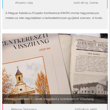
#Szalézi világ
2026-08-05, Szerda
A Magyar Katolikus Püspöki Konferencia (MKPK) immár hagyományos
módon az idei nagyböjtben is tartósélelmiszer-gyűjtést szervez. A hívek..
Péliföldszentkereszt - Ismét megjelent a Szentkereszti Visszhang
#Magyar Tartomány
2026-08-03, Hétfő