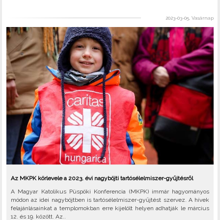
2023-03-05, Vasárnap
Az MKPK körlevele a 2023. évi nagyböjti tartósélelmiszer-gyűjtésről
A Magyar Katolikus Püspöki Konferencia (MKPK) immár hagyományos
módon az idei nagyböjtben is tartósélelmiszer-gyűjtést szervez. A hívek
felajánlásainkat a templomokban erre kijelölt helyen adhatják le március
12. és 19. között. Az..