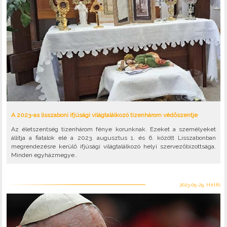
A 2023-as lisszaboni ifjúsági világtalálkozó tizenhárom védőszentje
Az életszentség tizenhárom fénye korunknak. Ezeket a személyeket
állítja a fiatalok elé a 2023. augusztus 1. és 6. között Lisszabonban
megrendezésre kerülő ifjúsági világtalálkozó helyi szervezőbizottsága.
Minden egyházmegye..
2023-05-29, Hétfő