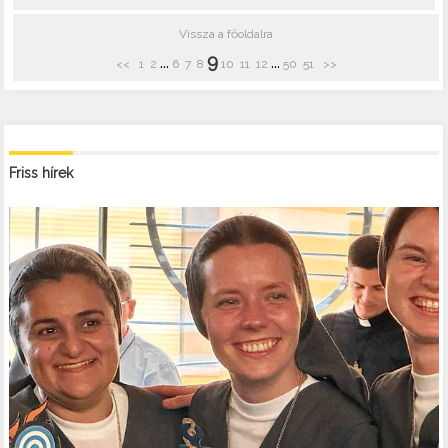
Vissza a főoldalra
9
...
...
<<
1
2
6
7
8
10
11
12
50
51
>>
Friss hírek