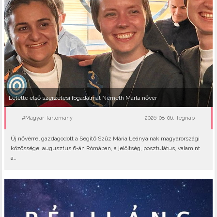
Letette első szerzetesi fogadalmát Németh Márta nővér
#Magyar Tartomány
2026-08-06, Tegnap
Új nővérrel gazdagodott a Segítő Szűz Mária Leányainak magyarországi
közössége: augusztus 6-án Rómában, a jelöltség, posztulátus, valamint
a..