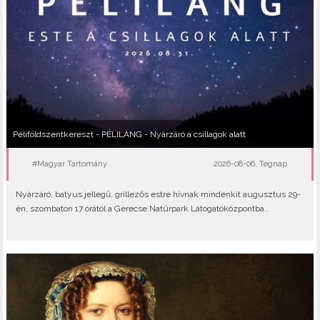
Péliföldszentkereszt - PÉLILÁNG - Nyárzáró a csillagok alatt
#Magyar Tartomány
2026-08-06, Tegnap
Nyárzáró, batyus jellegű, grillezős estre hívnak mindenkit augusztus 29-
én, szombaton 17 órától a Gerecse Natúrpark Látogatóközpontba..