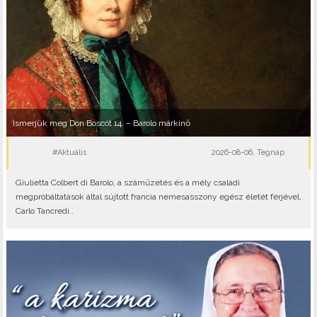
Ismerjük meg Don Boscót 14. – Barolo márkinő
#Aktuális
2026-08-06, Tegnap
Giulietta Colbert di Barolo, a száműzetés és a mély családi
megpróbáltatások által sújtott francia nemesasszony egész életét férjével,
Carlo Tancredi..