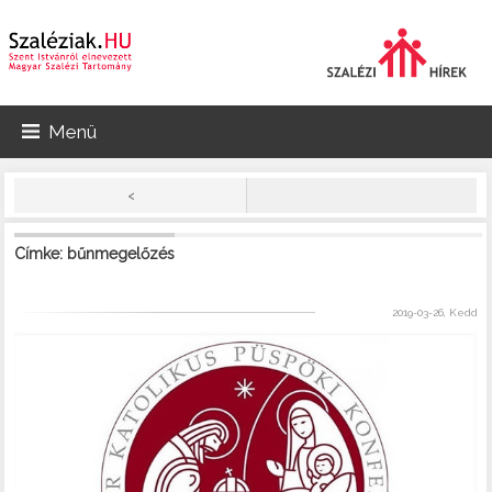
Menü
<
Címke: bűnmegelőzés
2019-03-26, Kedd