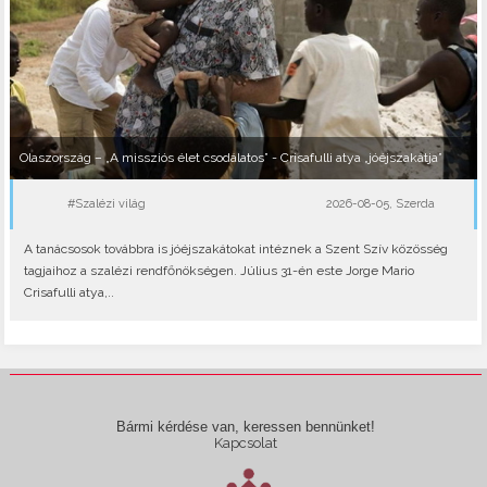
Olaszország – „A missziós élet csodálatos” - Crisafulli atya „jóéjszakátja”
#Szalézi világ
2026-08-05, Szerda
A tanácsosok továbbra is jóéjszakátokat intéznek a Szent Szív közösség
tagjaihoz a szalézi rendfőnökségen. Július 31-én este Jorge Mario
Crisafulli atya,..
Bármi kérdése van, keressen bennünket!
Kapcsolat