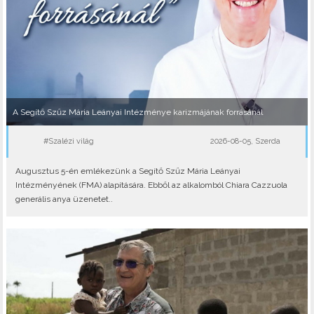
A Segítő Szűz Mária Leányai Intézménye karizmájának forrásánál
#Szalézi világ
2026-08-05, Szerda
Augusztus 5-én emlékezünk a Segítő Szűz Mária Leányai
Intézményének (FMA) alapítására. Ebből az alkalomból Chiara Cazzuola
generális anya üzenetet..