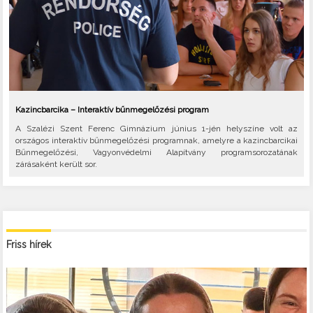
Kazincbarcika – Interaktív bűnmegelőzési program
A Szalézi Szent Ferenc Gimnázium június 1-jén helyszíne volt az
országos interaktív bűnmegelőzési programnak, amelyre a kazincbarcikai
Bűnmegelőzési, Vagyonvédelmi Alapítvány programsorozatának
zárásaként került sor.
Friss hírek