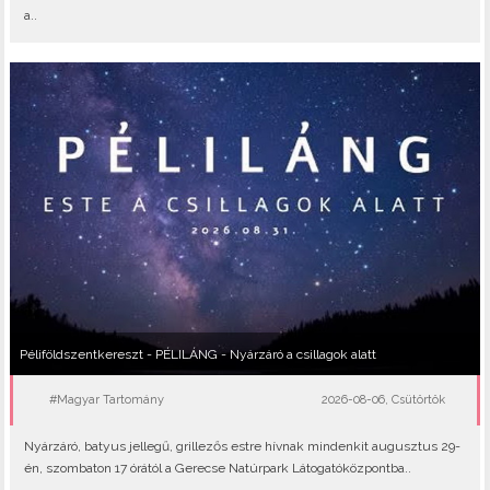
a..
Péliföldszentkereszt - PÉLILÁNG - Nyárzáró a csillagok alatt
#Magyar Tartomány
2026-08-06, Csütörtök
Nyárzáró, batyus jellegű, grillezős estre hívnak mindenkit augusztus 29-
én, szombaton 17 órától a Gerecse Natúrpark Látogatóközpontba..