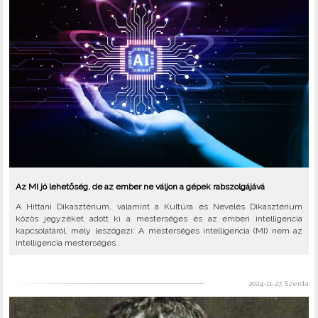
Az MI jó lehetőség, de az ember ne váljon a gépek rabszolgájává
A Hittani Dikasztérium, valamint a Kultúra és Nevelés Dikasztérium
közös jegyzéket adott ki a mesterséges és az emberi intelligencia
kapcsolatáról, mely leszögezi: A mesterséges intelligencia (MI) nem az
intelligencia mesterséges..
2024-11-27, Szerda