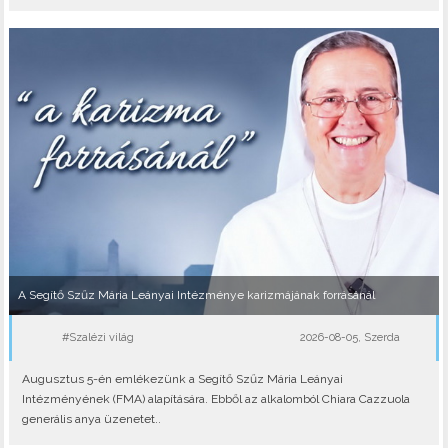
A Segítő Szűz Mária Leányai Intézménye karizmájának forrásánál
#Szalézi világ
2026-08-05, Szerda
Augusztus 5-én emlékezünk a Segítő Szűz Mária Leányai
Intézményének (FMA) alapítására. Ebből az alkalomból Chiara Cazzuola
generális anya üzenetet..