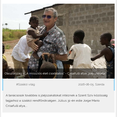
Olaszország – „A missziós élet csodálatos” - Crisafulli atya „jóéjszakátja”
#Szalézi világ
2026-08-05, Szerda
A tanácsosok továbbra is jóéjszakátokat intéznek a Szent Szív közösség
tagjaihoz a szalézi rendfőnökségen. Július 31-én este Jorge Mario
Crisafulli atya,..