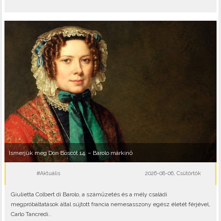
Ismerjük meg Don Boscót 14. – Barolo márkinő
#Aktuális
2026-08-06, Csütörtök
Giulietta Colbert di Barolo, a száműzetés és a mély családi
megpróbáltatások által sújtott francia nemesasszony egész életét férjével,
Carlo Tancredi..