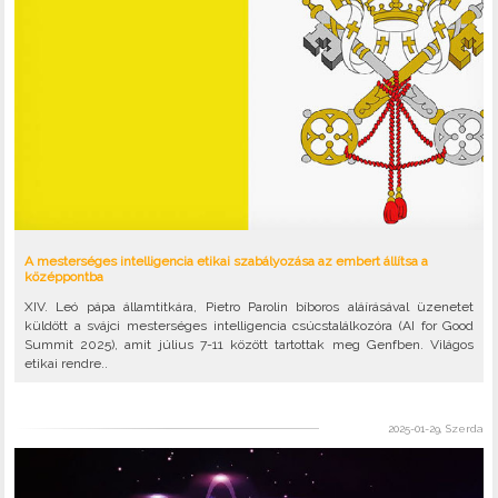
A mesterséges intelligencia etikai szabályozása az embert állítsa a
középpontba
XIV. Leó pápa államtitkára, Pietro Parolin bíboros aláírásával üzenetet
küldött a svájci mesterséges intelligencia csúcstalálkozóra (AI for Good
Summit 2025), amit július 7-11 között tartottak meg Genfben. Világos
etikai rendre..
2025-01-29, Szerda