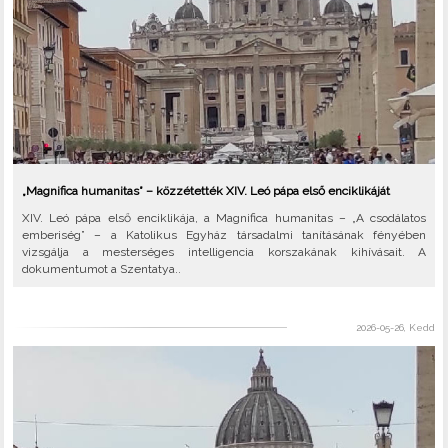
„Magnifica humanitas” – közzétették XIV. Leó pápa első enciklikáját
XIV. Leó pápa első enciklikája, a Magnifica humanitas – „A csodálatos
emberiség” – a Katolikus Egyház társadalmi tanításának fényében
vizsgálja a mesterséges intelligencia korszakának kihívásait. A
dokumentumot a Szentatya..
2026-05-26, Kedd