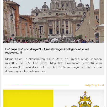
Leó pápa első enciklikájáról - A mesterséges intelligenciát le kell
fegyverezni!
Május 25-én, Pünkösdhétfőn, Szűz Mária, az Egyház Anyja ünnepén
mutatták be XIV. Leó pápa „Magnifica Humanitas” kezdetű első
enciklikáját a szinódusi aulában. A Szentatya maga is részt vett a
dokumentum bemutatásán és..
2025-07-15, Kedd