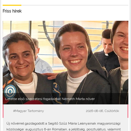
Friss hírek
Letette első szerzetesi fogadalmát Németh Márta nővér
#Magyar Tartomány
2026-08-06, Csütörtök
Új nővérrel gazdagodott a Segítő Szűz Mária Leányainak magyarországi
közössége: augusztus 6-án Rómában, a jelöltség, posztulátus, valamint