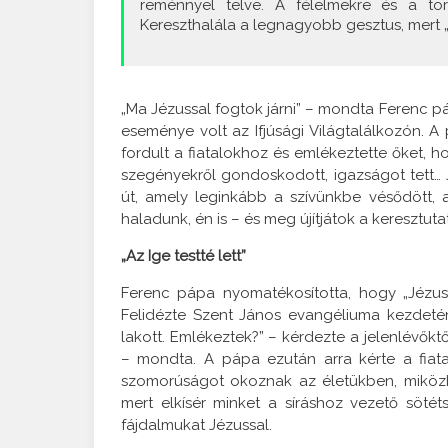
reménnyel telve. A félelmekre és a tör
Kereszthalála a legnagyobb gesztus, mert „s
„Ma Jézussal fogtok járni” – mondta Ferenc páp
eseménye volt az Ifjúsági Világtalálkozón. A
fordult a fiatalokhoz és emlékeztette őket, h
szegényekről gondoskodott, igazságot tett… Já
út, amely leginkább a szívünkbe vésődött, 
haladunk, én is – és meg újítjátok a keresztutat
„Az Ige testté lett”
Ferenc pápa nyomatékosította, hogy „Jézus 
Felidézte Szent János evangéliuma kezdetének
lakott. Emlékeztek?” – kérdezte a jelenlévőktől
– mondta. A pápa ezután arra kérte a fiat
szomorúságot okoznak az életükben, miközbe
mert elkísér minket a síráshoz vezető söté
fájdalmukat Jézussal.