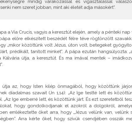
ékenységre mindig várakozással és vigasztalással válaszol
enki nem szeret jobban, mint aki életét adja másokért”.
a a Via Crucis, vagyis a keresztút elején, amely a pénteki nap 
 pápa előre elkészített beszédét félre téve rögtönzött szavakk
ogy „mikor közöttünk volt Jézus, úton volt, betegeket gyógyítot
rt, prédikált, tanított minket”. A pápa ezután hangsúlyozta: „
a Kálvária útja, a keresztút. És ma imával mentek – imádkoz
”.
útja az, hogy Isten kilép önmagából, hogy közöttünk járjon
 diadalmas szavait (Jn 1,14): „Az Ige testté lett és közöttü
. „Az Ige emberré lett, és közöttünk járt. És ezt szeretetből tesz
alokat, hogy gondolkodjanak el azokról a dolgokról, amely
n emlékeztette őket arra, hogy „Jézus velünk van, velünk sí
tségben”. Arra kérte őket, hogy szívük csendjében osszák m