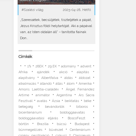
#Szalézi világ
2025-04-28, Hétfő
„Szeressétek, becsüljétek, tiszteljétek a pápát,
Jézus Krisztus földi helytartóját. Aki a pápával
van, az Isten oldalán áll” – tanította fiainak
Don..
Címkék
•
•
•
•
•
•
•
1%
28EK
29.EK
adomány
advent
•
•
•
•
Afrika
ajándék
akció
alapítás
•
•
•
•
alapítvány
Albertfalva
áldás
áldozat
•
•
•
•
•
alkalmazás
állandó
állás
álom
Amerika
•
Amoris Laetitia-családév
Ángel Fernández
•
•
•
Artime
animátor
Argentína
Ars Sacra
•
•
•
•
•
Fesztivál
avatás
Ázsia
beiktatás
béke
•
•
•
betegség
bevándorlók
bíboros
•
•
bicentenárium
boldoggáavatás
•
•
boldoggáavatási eljárás
BoscoFeszt
•
•
•
•
börtön
Brazília
búcsú
Budapest
•
•
•
bűnmegelőzés
bűvészet
Centenárium
•
•
•
cigány pasztoráció
cirkusz
Clarisseum