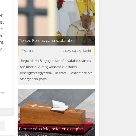
tt
el
ig
át
Tíz szó Ferenc pápa szótárából
ra
zt
#Aktuális
2025-04-29, Kedd
Jorge Mario Bergoglio tanítóhivatalát számos
szó kísérte. A megválasztása estéjén
elhangzott egyszerű „Jó estét ” köszöntése óta
az argentin pápa..
ére
Ferenc pápa felejthetetlen az egész
szalézi világban