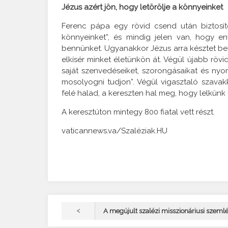
Jézus azért jön, hogy letörölje a könnyeinket
Ferenc pápa egy rövid csend után biztosítot
könnyeinket”, és mindig jelen van, hogy eny
bennünket. Ugyanakkor Jézus arra késztet ben
elkísér minket életünkön át. Végül újabb rövid
saját szenvedéseiket, szorongásaikat és nyo
mosolyogni tudjon”. Végül vigasztaló szavakk
felé halad, a kereszten hal meg, hogy lelkünk
A keresztúton mintegy 800 fiatal vett részt.
vaticannews.va/Szaléziak.HU
<
A megújult szalézi misszionáriusi szemlél