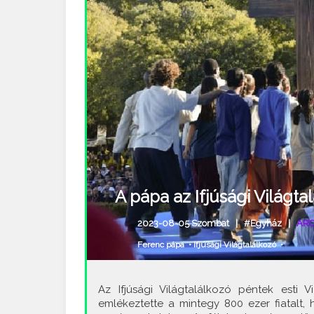
A pápa az Ifjúsági Világta
2023-08-05 Szombat |
#Egyház
|
ARC
Ferenc pápa
•
Ifjúsági Világtalálkozó
•
Az Ifjúsági Világtalálkozó péntek esti 
emlékeztette a mintegy 800 ezer fiatalt, 