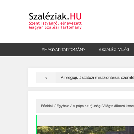
#MAGYAR TARTOMÁNY
#SZALÉZI VILÁG
<
A megújult szalézi misszionáriusi szemlél
Főoldal
/
Egyház
/ A pápa az Ifjúsági Világtalálkozó kere