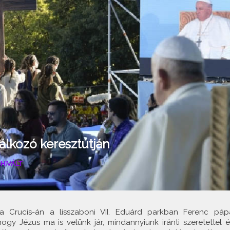
lálkozó keresztútján
HIVÁLT
Via Crucis-án a lisszaboni VII. Eduárd parkban Ferenc páp
hogy Jézus ma is velünk jár, mindannyiunk iránti szeretettel é