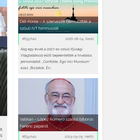
Dél-Korea – A szervezők bemutatták a
szöuli IVT himnuszát
#Egyház
2026-08-04, Kedd
Alig egy évvel a 2027-es szöuli Ifjúsági
Világtalálkozó előtt bejelentették a hivatalos
jelmondatot: „Confidite, Ego Vici Mundum”
azaz „Bízzatok, Én..
Vatikán – López Romero szalézi bíboros
Ferenc pápáról
a
s
#Egyház
2025-05-05, Hétfő