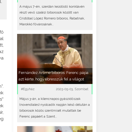
.
A május 7-én, szerdán kezdődő konklávén
részt vevő szalézi bíborosok között van
Cristóbal López Romero bíboros, Rabatnak,
Marokkó fővárosának..
fő
al
t,
az
va
Fernández Artime bíboros: Ferenc pápa
azt kérte, hogy ébresszük fel a világot
”.
#Egyház
2025-05-03, Szombat
nk
i”
Május 3-án, a kilencnapos gyászidőszak
(novendiales) nyolcadik napján késő délután a
ek
bíborosok közös szentmisét mutattak be
r,
Ferenc pápáért a Szent..
eg