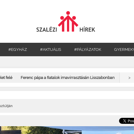
#EGYHÁZ
#AKTUÁLIS
#PÁLYÁZATOK
GYERMEK
>
et felé
Ferenc pápa a fiatalok imavirrasztásán Lisszabonban
sztútján