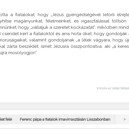
ta a fiatalokat, hogy „Jézus gyengédségével letörli elrejte
hítse magányunkat, félelmeinket, és vigasztalással töltsön 
nünket, hogy „vállaljuk a szeretet kockázatát”, miközben mind
 csendet kért a fiataloktól és arra hívta őket, hogy gondolják 
morúságaikat, valamint gondoljanak „a lélek vágyára, hogy új
al zárta beszédét, ismét Jézusra összpontosítva, aki „a keres
 újra mosolyogjon”.
Vissza az oldal tetej
>
et felé
Ferenc pápa a fiatalok imavirrasztásán Lisszabonban