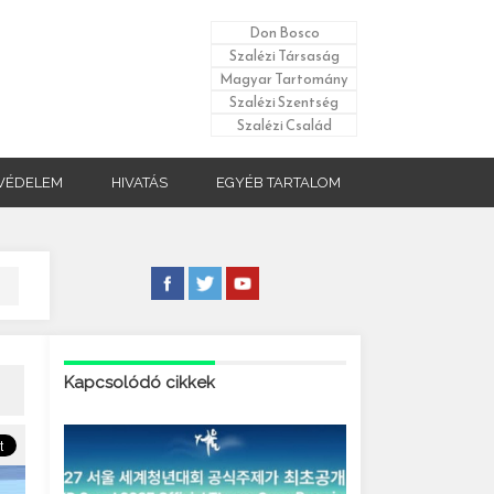
Don Bosco
Szalézi Társaság
Magyar Tartomány
Szalézi Szentség
Szalézi Család
VÉDELEM
HIVATÁS
EGYÉB TARTALOM
Kapcsolódó cikkek