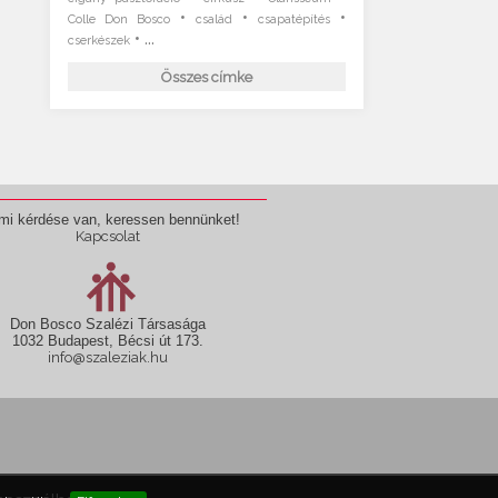
•
•
•
Colle Don Bosco
család
csapatépítés
• ...
cserkészek
Összes címke
mi kérdése van, keressen bennünket!
Kapcsolat
Don Bosco Szalézi Társasága
1032 Budapest, Bécsi út 173.
info@szaleziak.hu