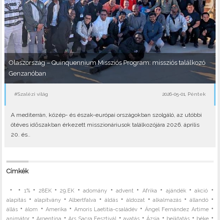
Olaszország – Quinquennium Missziós Program: missziós találkozó
Genzanóban
#Szalézi világ
2026-05-01, Péntek
A mediterrán, közép- és észak-európai országokban szolgáló, az utóbbi
ötéves időszakban érkezett misszionáriusok találkozójára 2026. április
20. és..
Címkék
•
•
•
•
•
•
•
•
•
•
1%
28EK
29.EK
adomány
advent
Afrika
ajándék
akció
•
•
•
•
•
•
•
alapítás
alapítvány
Albertfalva
áldás
áldozat
alkalmazás
állandó
•
•
•
•
•
állás
álom
Amerika
Amoris Laetitia-családév
Ángel Fernández Artime
•
•
•
•
•
•
•
animátor
Argentína
Ars Sacra Fesztivál
avatás
Ázsia
beiktatás
béke