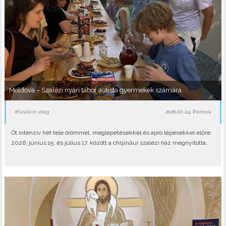
Moldova – Szalézi nyári tábor autista gyermekek számára
#Szalézi világ
2026-07-24, Péntek
Öt intenzív hét tele örömmel, meglepetésekkel és apró lépésekkel előre:
2026. június 15. és július 17. között a chişinăui szalézi ház megnyitotta..