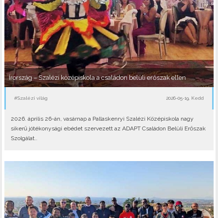
Írország – Szalézi középiskola a családon belüli erőszak ellen
#Szalézi világ
2026-05-19, Kedd
2026. április 26-án, vasárnap a Pallaskenryi Szalézi Középiskola nagy
sikerű jótékonysági ebédet szervezett az ADAPT Családon Belüli Erőszak
Szolgálat..