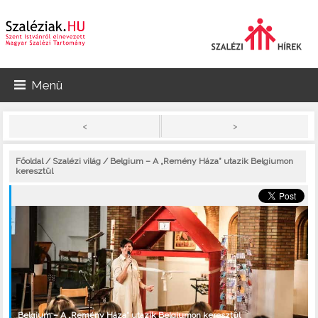
Menü
>
<
Főoldal
/
Szalézi világ
/ Belgium – A „Remény Háza” utazik Belgiumon
keresztül
Belgium – A „Remény Háza” utazik Belgiumon keresztül