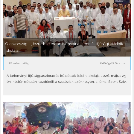
Olaszország– „Jézus hiteles tanítványainak lenni” - ifjúsági küldöttek
iskolája
#Szalézi világ
2026-05-27, Szerda
A tartományi ifjúságpasztorációs küldöttek ötödik Iskolája 2026. május 25-
én, hétfőn délután kezdődött a szaléziak székhelyén, a római Szent Szív..