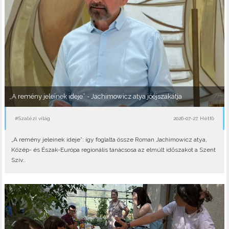
„A remény jeleinek ideje” - Jachimowicz atya jóéjszakátja
#Szalézi világ
2026-07-27, Hétfő
„A remény jeleinek ideje”: így foglalta össze Roman Jachimowicz atya,
Közép- és Észak-Európa regionális tanácsosa az elmúlt időszakot a Szent
Szív..