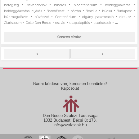
•
•
•
•
•
betegség
bevándorlók
bíboros
bicentenárium
boldoggáavatás
•
•
•
•
•
•
boldoggáavatási eljárás
BoscoFeszt
börtön
Brazília
búcsú
Budapest
•
•
•
•
•
bűnmegelőzés
bűvészet
Centenárium
cigány pasztoráció
cirkusz
•
•
•
•
• ...
Clarisseum
Colle Don Bosco
család
csapatépítés
cserkészek
Összes címke
>
<
Bármi kérdése van, keressen bennünket!
Kapcsolat
Don Bosco Szalézi Társasága
1032 Budapest, Bécsi út 173.
info@szaleziak.hu