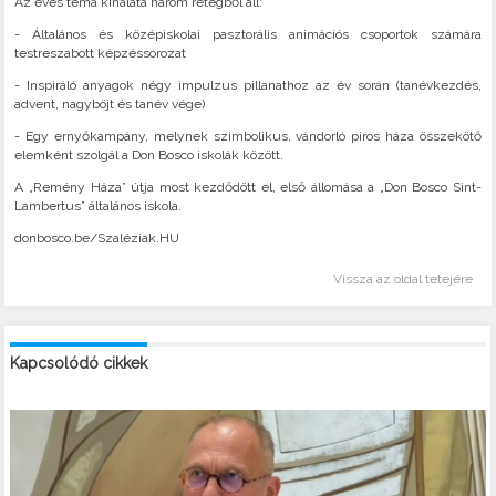
Az éves téma kínálata három rétegből áll:
- Általános és középiskolai pasztorális animációs csoportok számára
testreszabott képzéssorozat
- Inspiráló anyagok négy impulzus pillanathoz az év során (tanévkezdés,
advent, nagyböjt és tanév vége)
- Egy ernyőkampány, melynek szimbolikus, vándorló piros háza összekötő
elemként szolgál a Don Bosco iskolák között.
A „Remény Háza” útja most kezdődött el, első állomása a „Don Bosco Sint-
Lambertus” általános iskola.
donbosco.be/Szaléziak.HU
Vissza az oldal tetejére
Kapcsolódó cikkek