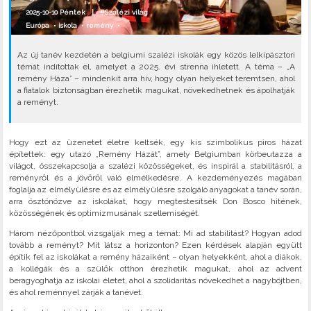
2025-10-10 Péntek |
#Szalézi világ
Európa
•
iskola
•
remény
•
Az új tanév kezdetén a belgiumi szalézi iskolák egy közös lelkipásztori
témát indítottak el, amelyet a 2025. évi strenna ihletett. A téma – „A
remény Háza” – mindenkit arra hív, hogy olyan helyeket teremtsen, ahol
a fiatalok biztonságban érezhetik magukat, növekedhetnek és ápolhatják
a reményt.
Hogy ezt az üzenetet életre keltsék, egy kis szimbolikus piros házat
építettek: egy utazó „Remény Házát”, amely Belgiumban körbeutazza a
világot, összekapcsolja a szalézi közösségeket, és inspirál a stabilitásról, a
reményről és a jövőről való elmélkedésre. A kezdeményezés magában
foglalja az elmélyülésre és az elmélyülésre szolgáló anyagokat a tanév során,
arra ösztönözve az iskolákat, hogy megtestesítsék Don Bosco hitének,
közösségének és optimizmusának szellemiségét.
Három nézőpontból vizsgálják meg a témát: Mi ad stabilitást? Hogyan adod
tovább a reményt? Mit látsz a horizonton? Ezen kérdések alapján együtt
építik fel az iskolákat a remény házaiként – olyan helyekként, ahol a diákok,
a kollégák és a szülők otthon érezhetik magukat, ahol az advent
beragyoghatja az iskolai életet, ahol a szolidaritás növekedhet a nagyböjtben,
és ahol reménnyel zárják a tanévet.