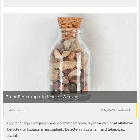
Bruno Ferrero apró történetei - Az üveg
#Aktuális
2025-10-02, Csütörtök
Egy tanár egy üvegedénnyel érkezett az órára, olyasmi volt, amit általában
befőttek tartósítására használnak. Letette az asztalra, majd lehajolt az
asztal..