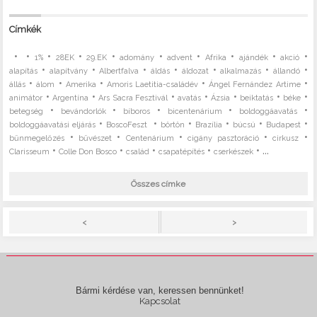
Címkék
•
•
•
•
•
•
•
•
•
•
1%
28EK
29.EK
adomány
advent
Afrika
ajándék
akció
•
•
•
•
•
•
•
alapítás
alapítvány
Albertfalva
áldás
áldozat
alkalmazás
állandó
•
•
•
•
•
állás
álom
Amerika
Amoris Laetitia-családév
Ángel Fernández Artime
•
•
•
•
•
•
•
animátor
Argentína
Ars Sacra Fesztivál
avatás
Ázsia
beiktatás
béke
•
•
•
•
•
betegség
bevándorlók
bíboros
bicentenárium
boldoggáavatás
•
•
•
•
•
•
boldoggáavatási eljárás
BoscoFeszt
börtön
Brazília
búcsú
Budapest
•
•
•
•
•
bűnmegelőzés
bűvészet
Centenárium
cigány pasztoráció
cirkusz
•
•
•
•
• ...
Clarisseum
Colle Don Bosco
család
csapatépítés
cserkészek
Összes címke
>
<
Bármi kérdése van, keressen bennünket!
Kapcsolat