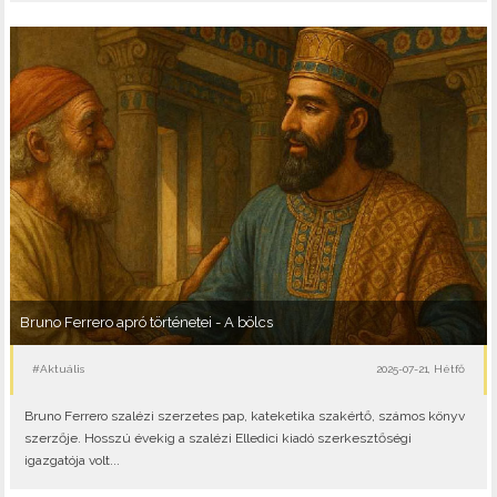
Bruno Ferrero apró történetei - A bölcs
#Aktuális
2025-07-21, Hétfő
Bruno Ferrero szalézi szerzetes pap, kateketika szakértő, számos könyv
szerzője. Hosszú évekig a szalézi Elledici kiadó szerkesztőségi
igazgatója volt...