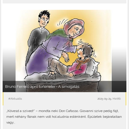
Bruno Ferrero apró történetei - A simogatás
#Aktuális
2025-09-29, Hétfő
„Kövesd a szíved!” – mondta neki Don Cafasso. Giovanni szíve pedig fájt,
mert néhány fiának nem volt hol aludnia esténként. Épületek bejárataiban
vagy..