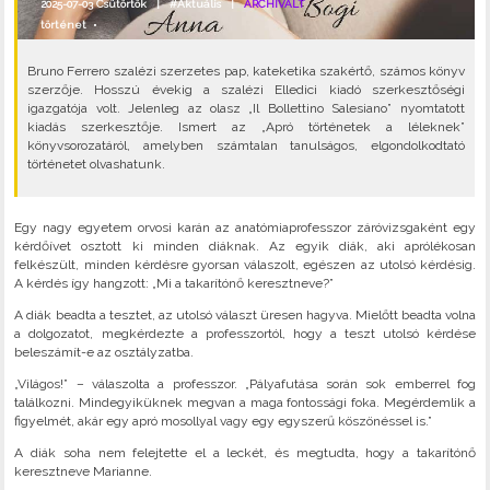
2025-07-03 Csütörtök |
#Aktuális
|
ARCHIVÁLT
történet
•
Bruno Ferrero szalézi szerzetes pap, kateketika szakértő, számos könyv
szerzője. Hosszú évekig a szalézi Elledici kiadó szerkesztőségi
igazgatója volt. Jelenleg az olasz „Il Bollettino Salesiano” nyomtatott
kiadás szerkesztője. Ismert az „Apró történetek a léleknek”
könyvsorozatáról, amelyben számtalan tanulságos, elgondolkodtató
történetet olvashatunk.
Egy nagy egyetem orvosi karán az anatómiaprofesszor záróvizsgaként egy
kérdőívet osztott ki minden diáknak. Az egyik diák, aki aprólékosan
felkészült, minden kérdésre gyorsan válaszolt, egészen az utolsó kérdésig.
A kérdés így hangzott: „Mi a takarítónő keresztneve?”
A diák beadta a tesztet, az utolsó választ üresen hagyva. Mielőtt beadta volna
a dolgozatot, megkérdezte a professzortól, hogy a teszt utolsó kérdése
beleszámít-e az osztályzatba.
„Világos!” – válaszolta a professzor. „Pályafutása során sok emberrel fog
találkozni. Mindegyiküknek megvan a maga fontossági foka. Megérdemlik a
figyelmét, akár egy apró mosollyal vagy egy egyszerű köszönéssel is.”
A diák soha nem felejtette el a leckét, és megtudta, hogy a takarítónő
keresztneve Marianne.