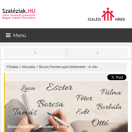
Menü
>
<
Főoldal
/
Aktuális
/ Bruno Ferrero apró történetei - A név
Bruno Ferrero apró történetei - A név