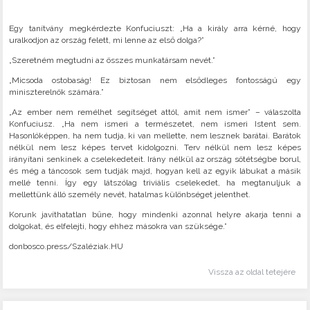
Egy tanítvány megkérdezte Konfuciuszt: „Ha a király arra kérné, hogy
uralkodjon az ország felett, mi lenne az első dolga?”
„Szeretném megtudni az összes munkatársam nevét.”
„Micsoda ostobaság! Ez biztosan nem elsődleges fontosságú egy
miniszterelnök számára.”
„Az ember nem remélhet segítséget attól, amit nem ismer” – válaszolta
Konfuciusz. „Ha nem ismeri a természetet, nem ismeri Istent sem.
Hasonlóképpen, ha nem tudja, ki van mellette, nem lesznek barátai. Barátok
nélkül nem lesz képes tervet kidolgozni. Terv nélkül nem lesz képes
irányítani senkinek a cselekedeteit. Irány nélkül az ország sötétségbe borul,
és még a táncosok sem tudják majd, hogyan kell az egyik lábukat a másik
mellé tenni. Így egy látszólag triviális cselekedet, ha megtanuljuk a
mellettünk álló személy nevét, hatalmas különbséget jelenthet.
Korunk javíthatatlan bűne, hogy mindenki azonnal helyre akarja tenni a
dolgokat, és elfelejti, hogy ehhez másokra van szüksége.”
donbosco.press/Szaléziak.HU
Vissza az oldal tetejére