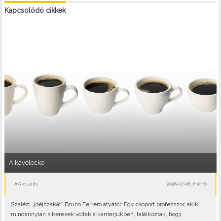
Kapcsolódó cikkek
A kávélecke
#Aktuális
2026-07-06, Hétfő
Szalézi „jóéjszakát” Bruno Ferrero atyától: Egy csoport professzor, akik
mindannyian sikeresek voltak a karrierjükben, találkoztak, hogy