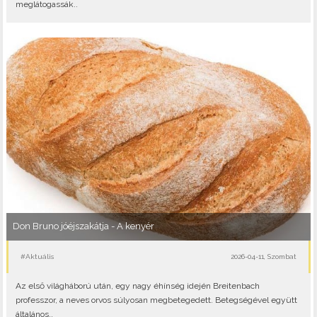
meglátogassák..
Don Bruno jóéjszakátja - A kenyér
#Aktuális
2026-04-11, Szombat
Az első világháború után, egy nagy éhínség idején Breitenbach
professzor, a neves orvos súlyosan megbetegedett. Betegségével együtt
általános..