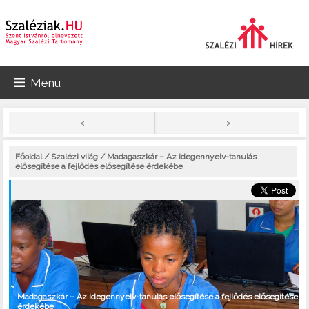
Menü
>
<
Főoldal
/
Szalézi világ
/ Madagaszkár – Az idegennyelv-tanulás
elősegítése a fejlődés elősegítése érdekébe
Madagaszkár – Az idegennyelv-tanulás elősegítése a fejlődés elősegítése
érdekébe