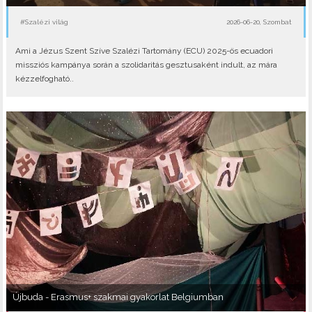
#Szalézi világ
2026-06-20, Szombat
Ami a Jézus Szent Szíve Szalézi Tartomány (ECU) 2025-ös ecuadori
missziós kampánya során a szolidaritás gesztusaként indult, az mára
kézzelfogható..
Újbuda - Erasmus+ szakmai gyakorlat Belgiumban