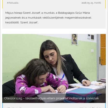
#Aktuális
2026-05-25, Hétfő
Május hónap Szent József, a munkás, a Boldogságos Szűz Mária
jegyesének és a munkások védőszentjének megemlékezésével
kezdődött. Szent József..
Olaszország – Iskolaelhagyás elleni projektet indítanak a szaléziak