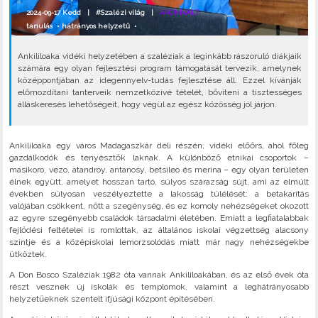
2024-09-17 Kedd |
#Szalézi világ
|
ARCHIVÁLT
tanulás
•
hátrányos helyzetű
•
Ankililoaka vidéki helyzetében a szaléziak a leginkább rászoruló diákjaik
számára egy olyan fejlesztési program támogatását tervezik, amelynek
középpontjában az idegennyelv-tudás fejlesztése áll. Ezzel kívánják
előmozdítani tanterveik nemzetközivé tételét, bővíteni a tisztességes
álláskeresés lehetőségeit, hogy végül az egész közösség jól járjon.
Ankililoaka egy város Madagaszkár déli részén, vidéki előőrs, ahol főleg
gazdálkodók és tenyésztők laknak. A különböző etnikai csoportok –
masikoro, vezo, atandroy, antanosy, betsileo és merina – egy olyan területen
élnek együtt, amelyet hosszan tartó, súlyos szárazság sújt, ami az elmúlt
években súlyosan veszélyeztette a lakosság túlélését: a betakarítás
valójában csökkent, nőtt a szegénység, és ez komoly nehézségeket okozott
az egyre szegényebb családok társadalmi életében. Emiatt a legfiatalabbak
fejlődési feltételei is romlottak, az általános iskolai végzettség alacsony
szintje és a középiskolai lemorzsolódás miatt már nagy nehézségekbe
ütköztek.
A Don Bosco Szaléziak 1982 óta vannak Ankililoakában, és az első évek óta
részt vesznek új iskolák és templomok, valamint a leghátrányosabb
helyzetűeknek szentelt ifjúsági központ építésében.