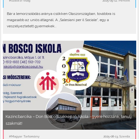
#Szalézi világ
2025-09-12, Péntek
Bár a lemorzsolódás aránya csökken Olaszországban, továbbra is
magasabb az uniós átlagnál. A „Salesiani per il Sociale”, egy a
veszélyeztetett gyermekek..
Kazincbarcika – Don Bosco Szakképző Iskola - gyere hozzánk, tanulj
szakmát!
#Magyar Tartomány
2025-08-13, Szerda