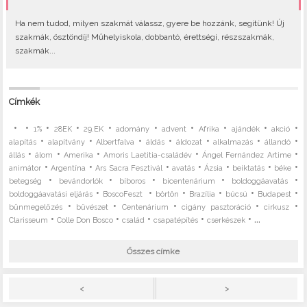
Ha nem tudod, milyen szakmát válassz, gyere be hozzánk, segítünk! Új
szakmák, ösztöndíj! Műhelyiskola, dobbantó, érettségi, részszakmák,
szakmák...
Címkék
•
•
•
•
•
•
•
•
•
•
1%
28EK
29.EK
adomány
advent
Afrika
ajándék
akció
•
•
•
•
•
•
•
alapítás
alapítvány
Albertfalva
áldás
áldozat
alkalmazás
állandó
•
•
•
•
•
állás
álom
Amerika
Amoris Laetitia-családév
Ángel Fernández Artime
•
•
•
•
•
•
•
animátor
Argentína
Ars Sacra Fesztivál
avatás
Ázsia
beiktatás
béke
•
•
•
•
•
betegség
bevándorlók
bíboros
bicentenárium
boldoggáavatás
•
•
•
•
•
•
boldoggáavatási eljárás
BoscoFeszt
börtön
Brazília
búcsú
Budapest
•
•
•
•
•
bűnmegelőzés
bűvészet
Centenárium
cigány pasztoráció
cirkusz
•
•
•
•
• ...
Clarisseum
Colle Don Bosco
család
csapatépítés
cserkészek
Összes címke
>
<