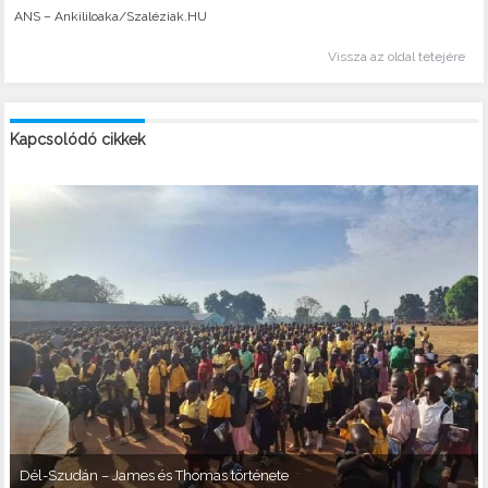
ANS – Ankililoaka/Szaléziak.HU
Vissza az oldal tetejére
Kapcsolódó cikkek
Dél-Szudán – James és Thomas története