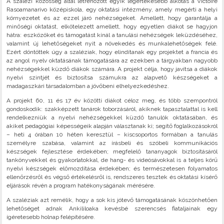
A szalézi közösség által létrehozott egyik legértékesebb alkotás a Victoire
Rasoamanarivo középiskola, egy oktatási intézmény, amely megérti a helyi
környezetet és az ezzel járó nehézségeket. Amellett, hogy garantálja a
minőségi oktatást, elkötelezett amellett, hogy egyetlen diákot se hagyjon
hátra: eszközöket és támogatást kínál a tanulási nehézségek leküzdéséhez,
valamint új lehetőségeket nyit a növekedés és munkalehetőségek felé.
Ezért döntöttek úgy a szaléziak, hogy elindítanak egy projektet a francia és
az angol nyelv oktatásának támogatására az ezekben a tárgyakban nagyobb
nehézségekkel küzdő diákok számára. A projekt célja, hogy javítsa a diákok
nyelvi szintjét és biztosítsa számukra az alapvető készségeket a
madagaszkári társadalomban a jövőbeni elhelyezkedéshez.
A projekt 60, 11 és 17 év közötti diákot céloz meg, és több szempontról
gondoskodik: szakképzett tanárok toborzásáról, akiknek tapasztalattal is kell
rendelkezniük a nyelvi nehézségekkel küzdő tanulók oktatásában, és
akiket pedagógiai képességeik alapján választanak ki; segítő foglalkozásokról
– heti 4 órában 10 héten keresztül – kiscsoportos formában a tanulás
személyre szabása, valamint az írásbeli és szóbeli kommunikációs
készségek fejlesztése érdekében; megfelelő tananyagok biztosításáról
tankönyvekkel és gyakorlatokkal, de hang- és videósávokkal is a teljes körű
nyelvi készségek előmozdítása érdekében; és természetesen folyamatos
ellenőrzésről és végső értékelésről is, rendszeres tesztek és oktatási kísérő
eljárások révén a program hatékonyságának mérésére.
A szaléziak azt remélik, hogy a sok kis jótevő támogatásának köszönhetően
lehetőséget adnak Ankililoaka kevésbé szerencsés fiataljainak egy
ígéretesebb holnap felépítésére.