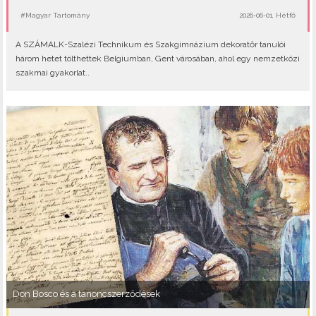
#Magyar Tartomány
2026-06-01, Hétfő
A SZÁMALK-Szalézi Technikum és Szakgimnázium dekoratőr tanulói
három hetet tölthettek Belgiumban, Gent városában, ahol egy nemzetközi
szakmai gyakorlat..
Don Bosco és a tanoncszerződések