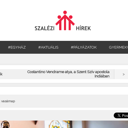
#EGYHÁZ
#AKTUÁLIS
#PÁLYÁZATOK
GYERMEK
Costantino Vendrame atya, a Szent Szív apostola
>
ik
Indiában
. vasárnap