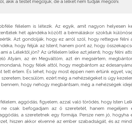
ól, akik a testet megöljük, de a lelket nem tudják megölni.
féle félelem is létezik. Az egyik, amit nagyon helyesen ke
 a Szentlélek hét ajándéka között a bérmáláskor szoktuk különös
eértik. Azt gondolják, hogy ez arról szól, hogy rettegve félni 
ándéka, hogy féljük az Istent, hanem pont az, hogy összekapcs
ami a Lélektől jön? Az úrfélelem lelke azt jelenti, hogy félni attó
selő Atyám, az én Megváltóm, azt én megsértem, megbánto
zt mondaná, hogy félek attól, hogy megbántom az édesanyáma
t tett értem. És lehet, hogy most éppen nem értünk egyet, va
 szeretem, becsülöm, ezért még a nehézségeket is úgy kezele
van bennem, hogy nehogy megbántsam, még a nehézségek idej
ó félelem, aggódás, figyelem, azzal való törődés, hogy Isten Lel
s ne csak befogadjam az ő szeretetét, hanem megéljem 
, aggódás, a szeretetnek egy formája. Persze nem jó, hogyha 
vezet, hiszen akkor elvenné az ember szabadságát, és az mind