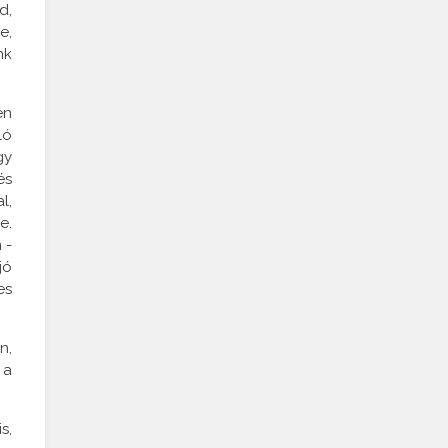
d,
e,
nk
en
ló
gy
és
l,
e.
 -
jó
es
n,
 a
s,