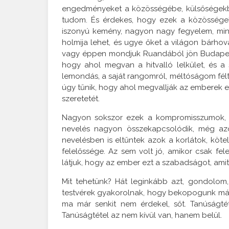
engedményeket a közösségébe, külsőségekbe
tudom. És érdekes, hogy ezek a közösségek
iszonyú kemény, nagyon nagy fegyelem, mind
holmija lehet, és ugye őket a világon bárhov
vagy éppen mondjuk Ruandából jön Budapestre
hogy ahol megvan a hitvalló lelkület, és a
lemondás, a saját rangomról, méltóságom félt
úgy tűnik, hogy ahol megvallják az emberek előt
szeretetét.
Nagyon sokszor ezek a kompromisszumok, ak
nevelés nagyon összekapcsolódik, még azo
nevelésben is eltűntek azok a korlátok, köte
felelőssége. Az sem volt jó, amikor csak fel
látjuk, hogy az ember ezt a szabadságot, ami
Mit tehetünk? Hát leginkább azt, gondolom,
testvérek gyakorolnak, hogy bekopogunk má
ma már senkit nem érdekel, sőt. Tanúságté
Tanúságtétel az nem kívül van, hanem belül.