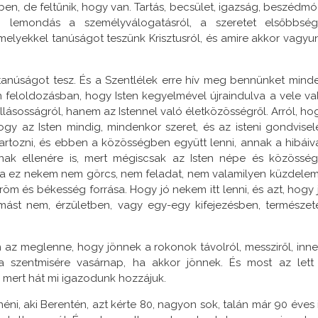
tben, de feltűnik, hogy van. Tartás, becsület, igazság, beszédmó
, lemondás a személyválogatásról, a szeretet elsőbbség
lyekkel tanúságot teszünk Krisztusról, és amire akkor vagyu
l tanúságot tesz. És a Szentlélek erre hív meg bennünket mind
feloldozásban, hogy Isten kegyelmével újraindulva a vele va
lásosságról, hanem az Istennel való életközösségről. Arról, ho
 hogy az Isten mindig, mindenkor szeret, és az isteni gondvisel
rtozni, és ebben a közösségben együtt lenni, annak a hibáiva
nnak ellenére is, mert mégiscsak az Isten népe és közösség
 ha ez nekem nem görcs, nem feladat, nem valamilyen küzdelem
röm és békesség forrása. Hogy jó nekem itt lenni, és azt, hogy 
ást nem, érzületben, vagy egy-egy kifejezésben, természet
az meglenne, hogy jönnek a rokonok távolról, messziről, inne
a szentmisére vasárnap, ha akkor jönnek. És most az lett
, mert hát mi igazodunk hozzájuk.
néni, aki Berentén, azt kérte 80, nagyon sok, talán már 90 éves i