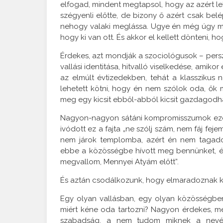
elfogad, mindent megtapsol, hogy az azért le
szégyenli előtte, de bizony ő azért csak belé
nehogy valaki meglássa. Ugye én még úgy mi
hogy ki van ott. És akkor el kellett dönteni, h
Érdekes, azt mondják a szociológusok – persz
vallási identitása, hitvalló viselkedése, ami
az elmúlt évtizedekben, tehát a klasszikus
lehetett kötni, hogy én nem szólok oda, ő
meg egy kicsit ebből-abból kicsit gazdagodhatok
Nagyon-nagyon sátáni kompromisszumok ezek
ivódott ez a fajta „ne szólj szám, nem fáj feje
nem járok templomba, azért én nem tagadom
ebbe a közösségbe hívott meg bennünket, és
megvallom, Mennyei Atyám előtt”.
És aztán csodálkozunk, hogy elmaradoznak k
Egy olyan vallásban, egy olyan közösségben
miért kéne oda tartozni? Nagyon érdekes, mer
szabadság, a nem tudom miknek a nevéb