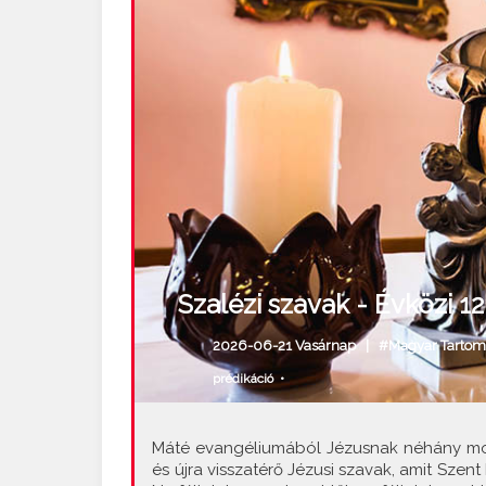
Szalézi szavak - Évközi 12
2026-06-21 Vasárnap |
#Magyar Tarto
prédikáció
•
Máté evangéliumából Jézusnak néhány mondá
és újra visszatérő Jézusi szavak, amit Szen