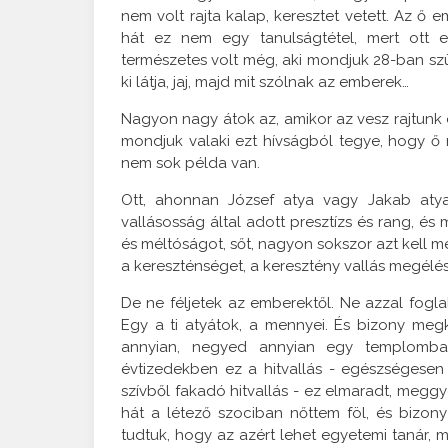
nem volt rajta kalap, keresztet vetett. Az ő 
hát ez nem egy tanulságtétel, mert ott e
természetes volt még, aki mondjuk 28-ban szület
ki látja, jaj, majd mit szólnak az emberek…
Nagyon nagy átok az, amikor az vesz rajtunk e
mondjuk valaki ezt hívságból tegye, hogy ő
nem sok példa van.
Ott, ahonnan József atya vagy Jakab atya
vallásosság által adott presztízs és rang, és
és méltóságot, sőt, nagyon sokszor azt kell m
a kereszténséget, a keresztény vallás megélés
De ne féljetek az emberektől. Ne azzal fogl
Egy a ti atyátok, a mennyei. És bizony meg
annyian, negyed annyian egy templomba
évtizedekben ez a hitvallás - egészségese
szívből fakadó hitvallás - ez elmaradt, megg
hát a létező szociban nőttem föl, és bizo
tudtuk, hogy az azért lehet egyetemi tanár, 