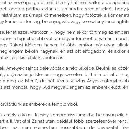
het az vezérigazgató, mert bizony hát nem vallotta be apámna
pett abba a pártba, aztán el is maradt a szentmisékről, hogy ja
nistráltam az úrnapi körmenetben, hogy fotózták a körmenete
ogy karrier, biztonság, belenyugvás, vagy keresztény tanúságtéte
e, lehet ezzel vitatkozni -, hogy nem akkor tört meg az ember
kor éppen a legnehezebb volt a magyar történet folyamán, mondj
 nagy Rákosi időkben, hanem később, amikor már olyan alkuk
k meg engem békén hagynak, én azt ott elfogadom, és akkor 
, lesz kis telek, kis autónk is...
. Amelyek sajnos beleivódtak a nép lelkébe. Belénk és közé
m”, „tudja az én jó Istenem, hogy szeretem őt, hát most attól, ho
 meg az Istent”, de hát Jézus Krisztus Anyaszentegyházáb
 azt mondta, hogy „Aki megvall engem az emberek előtt, én 
örülöttünk az emberek a templomból.
, amely alkalmi, kicsiny kompromisszumokba belenyugszik, h
t a II. Vatikáni Zsinat után például több szerzetesnővér rend,
en, ezt nem elemeztem hosszabban, de bevezetett ily