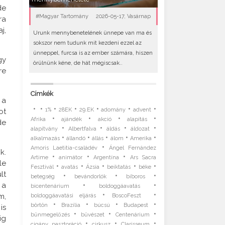
de
#Magyar Tartomány
2026-05-17, Vasárnap
ra
j,
Urunk mennybenetelének ünnepe van ma és
sokszor nem tudunk mit kezdeni ezzel az
ünneppel, furcsa is az ember számára, hiszen
gy
örülnünk kéne, de hát mégiscsak..
re
Címkék
 a
•
•
•
•
•
•
•
1%
28EK
29.EK
adomány
advent
ot
•
•
•
•
Afrika
ajándék
akció
alapítás
de
•
•
•
•
alapítvány
Albertfalva
áldás
áldozat
•
•
•
•
•
alkalmazás
állandó
állás
álom
Amerika
•
Amoris Laetitia-családév
Ángel Fernández
k.
•
•
•
Artime
animátor
Argentína
Ars Sacra
le
•
•
•
•
•
Fesztivál
avatás
Ázsia
beiktatás
béke
lt
•
•
•
betegség
bevándorlók
bíboros
•
•
 a
bicentenárium
boldoggáavatás
•
•
m,
boldoggáavatási eljárás
BoscoFeszt
•
•
•
•
börtön
Brazília
búcsú
Budapest
is
•
•
•
bűnmegelőzés
bűvészet
Centenárium
ig
•
•
•
cigány pasztoráció
cirkusz
Clarisseum