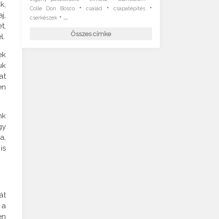
k,
•
•
•
Colle Don Bosco
család
csapatépítés
j,
• ...
cserkészek
t,
Összes címke
l.
ek
uk
at
én
nk
gy
a,
is
át
 a
en