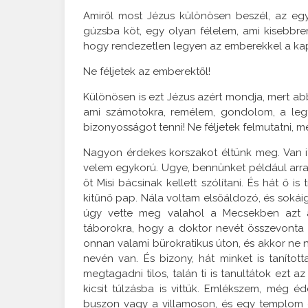
Amiről most Jézus különösen beszél, az egy
gúzsba köt, egy olyan félelem, ami kisebbre
hogy rendezetlen legyen az emberekkel a ka
Ne féljetek az emberektől!
Különösen is ezt Jézus azért mondja, mert ab
ami számotokra, remélem, gondolom, a legfon
bizonyosságot tenni! Ne féljetek felmutatni, me
Nagyon érdekes korszakot éltünk meg. Van i
velem egykorú. Ugye, bennünket például arra 
őt Misi bácsinak kellett szólítani. És hát ő i
kitűnő pap. Nála voltam elsőáldozó, és sokái
úgy vette meg valahol a Mecsekben azt a k
táborokra, hogy a doktor nevét összevonta 
onnan valami bürokratikus úton, és akkor ne 
nevén van. És bizony, hát minket is tanítot
megtagadni tilos, talán ti is tanultátok ezt 
kicsit túlzásba is vittük. Emlékszem, még
buszon vagy a villamoson, és egy templom e