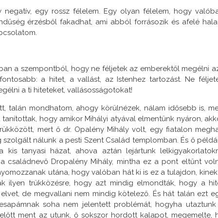
 negatív, egy rossz félelem. Egy olyan félelem, hogy valób
ndűség érzésből fakadhat, ami abból forrásozik és afelé hala
pcsolatom.
ban a szempontból, hogy ne féljetek az emberektől megélni az
tosabb: a hitet, a vallást, az Istenhez tartozást. Ne féljet
gélni a ti hiteteket, vallásosságotokat!
tt, talán mondhatom, ahogy körülnézek, nálam idősebb is, m
tanítottak, hogy amikor Mihályi atyával elmentünk nyáron, akk
s trükközött, mert ő dr. Opalény Mihály volt, egy fiatalon megha
g szolgált nálunk a pesti Szent Család templomban. És ő példá
is tanyasi házat, ahova aztán lejártunk lelkigyakorlatokr
a családnevő Dropalény Mihály, mintha ez a pont eltűnt vol
nyomozzanak utána, hogy valóban hát ki is ez a tulajdon, kinek
tak ilyen trükközésre, hogy azt mindig elmondták, hogy a hit
az elvet, de megvallani nem mindig kötelező. És hát talán ezt e
 édesapámnak soha nem jelentett problémát, hogyha utaztunk
lőtt ment az utunk, ő sokszor hordott kalapot, megemelte, 