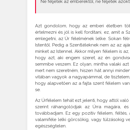
Ne féljetek az emberektől, ne féljetek azokt
Azt gondolom, hogy az emberi életben több
értelmezni és jól is kell fordítani, ez, amit
emlegetni, az Úr félelmének lelke. Sokan félr
Istentől. Pedig a Szentléleknek nem az az aj
minket az Istennel. Akkor milyen félelem is az, 
hogy azt, aki engem szeret, az én gondvi
semmibe veszem. Ez olyan, mintha valaki a
mert nem szeretném, hiszen hát annyi minden
vitában vagyok a nagyapámmal, de tisztelem,
hogy alapvetően az a fajta szent félelem 
se.
Az Úrfélelem tehát ezt jelenti, hogy attól val
szerint ráhangolódjak az Úrra magára, é
továbbadjam. Ez egy pozitív félelem, féltés
valamiféle lelki görcsökig, vagy túlzásokig 
egészségtelen.