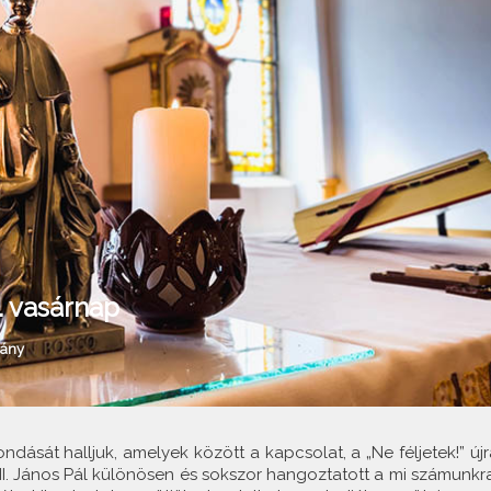
. vasárnap
mány
sát halljuk, amelyek között a kapcsolat, a „Ne féljetek!” újr
t II. János Pál különösen és sokszor hangoztatott a mi számunkra