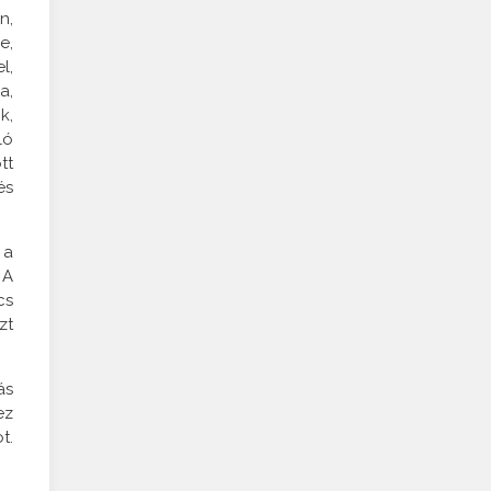
n,
e,
l,
a,
k,
ló
tt
és
 a
 A
cs
zt
ás
ez
t.