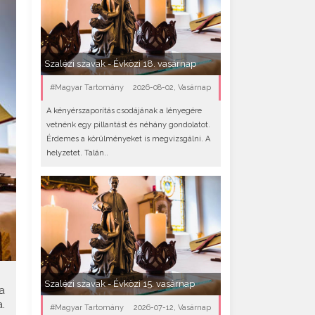
Szalézi szavak - Évközi 18. vasárnap
#Magyar Tartomány
2026-08-02, Vasárnap
A kényérszaporítás csodájának a lényegére
vetnénk egy pillantást és néhány gondolatot.
Érdemes a körülményeket is megvizsgálni. A
helyzetet. Talán..
Szalézi szavak - Évközi 15. vasárnap
a
.
#Magyar Tartomány
2026-07-12, Vasárnap