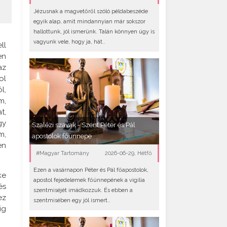
Jézusnak a magvetőről szóló példabeszéde
egyik alap, amit mindannyian már sokszor
hallottunk, jól ismerünk. Talán könnyen úgy is
vagyunk vele, hogy ja, hát..
ll
en
az
ol
l,
m,
t,
gy
Szalézi szavak - Szent Péter és Pál
m,
apostolok főünnepe
én
#Magyar Tartomány
2026-06-29, Hétfő
Ezen a vasárnapon Péter és Pál főapostolok,
ke
apostol fejedelemek főünnepének a vigília
és
szentmiséjét imádkozzuk. És ebben a
ez
szentmisében egy jól ismert..
ig