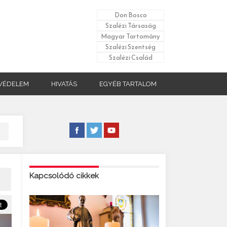
Don Bosco
Szalézi Társaság
Magyar Tartomány
Szalézi Szentség
Szalézi Család
VÉDELEM
HIVATÁS
EGYÉB TARTALOM
Kapcsolódó cikkek