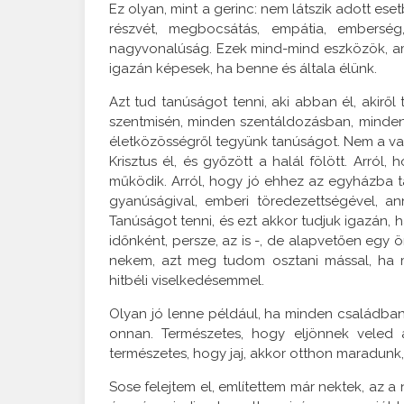
Ez olyan, mint a gerinc: nem látszik adott ese
részvét, megbocsátás, empátia, emberség
nagyvonalúság. Ezek mind-mind eszközök, ame
igazán képesek, ha benne és általa élünk.
Azt tud tanúságot tenni, aki abban él, akirő
szentmisén, minden szentáldozásban, minden 
életközösségről tegyünk tanúságot. Nem a val
Krisztus él, és győzött a halál fölött. Arról,
működik. Arról, hogy jó ehhez az egyházba ta
gyanúságival, emberi töredezettségével, a
Tanúságot tenni, és ezt akkor tudjuk igazán,
időnként, persze, az is -, de alapvetően egy ö
nekem, azt meg tudom osztani mással, ha m
hitbéli viselkedésemmel.
Olyan jó lenne például, ha minden családban 
onnan. Természetes, hogy eljönnek veled 
természetes, hogy jaj, akkor otthon maradunk
Sose felejtem el, említettem már nektek, az a 