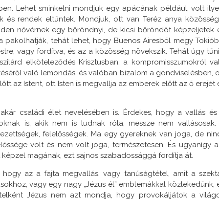
n. Lehet sminkelni mondjuk egy apácának például, volt ilye
 és rendek eltűntek. Mondjuk, ott van Teréz anya közösség
en nővérnek egy bőröndnyi, de kicsi bőröndöt képzeljetek e
a pakolhatják, tehát lehet, hogy Buenos Airesből megy Tokiób
, vagy fordítva, és az a közösség növekszik. Tehát úgy tűni
 szilárd elköteleződés Krisztusban, a kompromisszumokról va
éséről való lemondás, és valóban bizalom a gondviselésben, o
t az Istent, ott Isten is megvallja az emberek előtt az ő erejét 
ár családi élet nevelésében is. Érdekes, hogy a vallás és
knak is, akik nem is tudnak róla, messze nem vallásosak.
lezettségek, felelősségek. Ma egy gyereknek van joga, de nin
előssége volt és nem volt joga, természetesen. És ugyanígy a
t képzel magának, ezt sajnos szabadossággá fordítja át.
 hogy az a fajta megvallás, vagy tanúságtétel, amit a szekt
sokhoz, vagy egy nagy „Jézus él” emblemákkal közlekedünk, 
telként Jézus nem azt mondja, hogy provokáljátok a világo