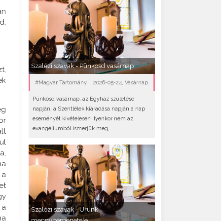
an
d,
Szalézi szavak - Pünkösd vasárnap
t,
ek
#Magyar Tartomány
2026-05-24, Vasárnap
Pünkösd vasárnap, az Egyház születése
eg
napján, a Szentlélek kiáradása napján a nap
eseményét kivételesen ilyenkor nem az
or
evangéliumból ismerjük meg,..
lt
ul
a,
na
 a
et
gy
 a
Szalézi szavak - Urunk
ha
mennybemenetele