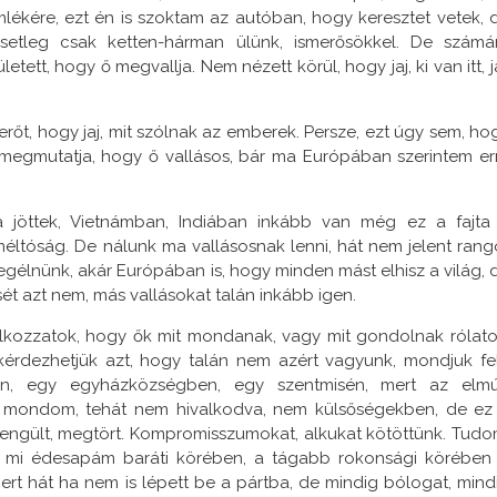
emlékére, ezt én is szoktam az autóban, hogy keresztet vetek, 
setleg csak ketten-hárman ülünk, ismerősökkel. De számá
ett, hogy ő megvallja. Nem nézett körül, hogy jaj, ki van itt, ja
rőt, hogy jaj, mit szólnak az emberek. Persze, ezt úgy sem, ho
 megmutatja, hogy ő vallásos, bár ma Európában szerintem er
 jöttek, Vietnámban, Indiában inkább van még ez a fajta
 méltóság. De nálunk ma vallásosnak lenni, hát nem jelent rang
egélnünk, akár Európában is, hogy minden mást elhisz a világ, 
ét azt nem, más vallásokat talán inkább igen.
alkozzatok, hogy ők mit mondanak, vagy mit gondolnak rólato
kérdezhetjük azt, hogy talán nem azért vagyunk, mondjuk fe
n, egy egyházközségben, egy szentmisén, mert az elmú
n mondom, tehát nem hivalkodva, nem külsőségekben, de ez
yengült, megtört. Kompromisszumokat, alkukat kötöttünk. Tudo
ny mi édesapám baráti körében, a tágabb rokonsági körében 
mert hát ha nem is lépett be a pártba, de mindig bólogat, mind