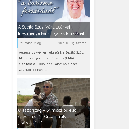
A Segítő Szűz Mária Leányai
Intézménye karizmájának forrásánál
#Szalézi világ
2026-08-05, Szerda
Augusztus 5-én emlékezünk a Segítő Szűz
Mária Leányai Intézményének (FMA)
alapítására. Ebből az alkalomból Chiara
Cazzuola generális..
Olaszország – „A missziós élet
csodálatos” - Crisafulli atya
„jóéjszakátja”