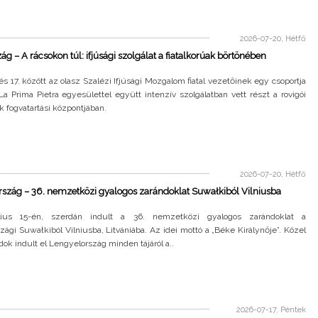
2026-07-20, Hétfő
ág – A rácsokon túl: ifjúsági szolgálat a fiatalkorúak börtönében
 és 17. között az olasz Szalézi Ifjúsági Mozgalom fiatal vezetőinek egy csoportja
 La Prima Pietra egyesülettel együtt intenzív szolgálatban vett részt a rovigói
ak fogvatartási központjában.
2026-07-20, Hétfő
szág – 36. nemzetközi gyalogos zarándoklat Suwałkiból Vilniusba
lius 15-én, szerdán indult a 36. nemzetközi gyalogos zarándoklat a
zági Suwałkiból Vilniusba, Litvániába. Az idei mottó a „Béke Királynője”. Közel
ok indult el Lengyelország minden tájáról a..
2026-07-17, Péntek