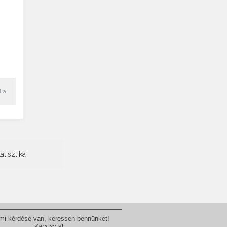
lra
tatisztika
mi kérdése van, keressen bennünket!
Kapcsolat