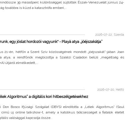
indössze 39 másodperc különbséggel sújtották Észak-Venezuelát június 24-
zág továbbra is küzd a katasztrófa emberi,..
2026-07-22, Szerda
árunk, egy jóslat hordozói vagyunk" - Playà atya „jóéjszakátja”
ius 21-én, hétfőn a Szent Szív közösségének mondott „jóéjszakát”-jában Joan
yà atya, a rendfőnök megbízottja a Szalézi Családon belüli „megéltség és
+A) útjáról elmélkedett,..
2026-07-20, Hétfő
Lélek Algoritmus” a digitális kori hitbeszélgetésekhez
Don Bosco Ifjúsági Szolgálat (DBYS) elindította a „Lélek Algoritmus” (Soul
 című új online talkshow-t, amely a katolikus bölcsességet a fiatalok életét
gitális valósággal kapcsolja össze.