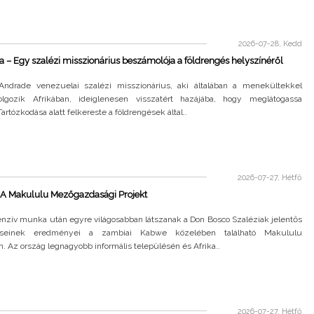
2026-07-28, Kedd
 – Egy szalézi misszionárius beszámolója a földrengés helyszínéről
Andrade venezuelai szalézi misszionárius, aki általában a menekültekkel
lgozik Afrikában, ideiglenesen visszatért hazájába, hogy meglátogassa
Tartózkodása alatt felkereste a földrengések által..
2026-07-27, Hétfő
A Makululu Mezőgazdasági Projekt
enzív munka után egyre világosabban látszanak a Don Bosco Szaléziak jelentős
téseinek eredményei a zambiai Kabwe közelében található Makululu
. Az ország legnagyobb informális településén és Afrika..
2026-07-27, Hétfő