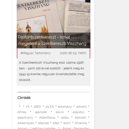
Péliföldszentkereszt - Ismét
megjelent a Szentkereszti Visszhang
#Magyar Tartomány
2026-08-03, Hétfő
A Szentkereszti Visszhang első száma 1926-
ban - pont 100 évvel ezelőtt - jelent meg és
1943-ig évente négyszer örvendeztette meg
olvasóit..
Címkék
•
•
•
•
•
•
•
1%
28EK
29.EK
adomány
advent
•
•
•
•
Afrika
ajándék
akció
alapítás
•
•
•
•
alapítvány
Albertfalva
áldás
áldozat
•
•
•
•
•
alkalmazás
állandó
állás
álom
Amerika
•
Amoris Laetitia-családév
Ángel Fernández