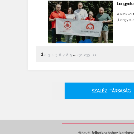
Lengyelor
A krakkói 
„Lengyel 
1
...
2
3
4
5
6
7
8
9
234
235
>>
SZALÉZI TÁRSASÁG
Hírlevél feliratkozáshoz kattintso