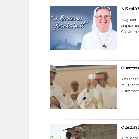
A Segítő 
Augusztu
alapításár
Család min
Olaszors
Az Olaszo
múlt hétv
külvárosáb
Olaszorszá
A tanácso