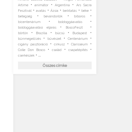
•
•
•
Artime
animátor
Argentína
Ars Sacra
•
•
•
•
•
Fesztivál
avatás
Ázsia
beiktatás
béke
•
•
•
betegség
bevándorlók
bíboros
•
•
bicentenárium
boldoggáavatás
•
•
boldoggáavatási eljárás
BoscoFeszt
•
•
•
•
börtön
Brazília
búcsú
Budapest
•
•
•
bűnmegelőzés
bűvészet
Centenárium
•
•
•
cigány pasztoráció
cirkusz
Clarisseum
•
•
•
Colle Don Bosco
család
csapatépítés
• ...
cserkészek
Összes címke