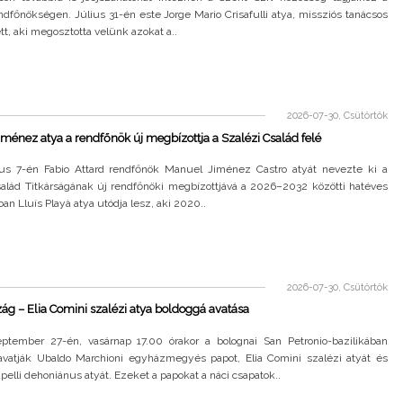
ndfőnökségen. Július 31-én este Jorge Mario Crisafulli atya, missziós tanácsos
t, aki megosztotta velünk azokat a..
2026-07-30, Csütörtök
ménez atya a rendfőnök új megbízottja a Szalézi Család felé
ius 7-én Fabio Attard rendfőnök Manuel Jiménez Castro atyát nevezte ki a
salád Titkárságának új rendfőnöki megbízottjává a 2026–2032 közötti hatéves
Joan Lluís Playà atya utódja lesz, aki 2020..
2026-07-30, Csütörtök
ág – Elia Comini szalézi atya boldoggá avatása
ptember 27-én, vasárnap 17.00 órakor a bolognai San Petronio-bazilikában
avatják Ubaldo Marchioni egyházmegyés papot, Elia Comini szalézi atyát és
pelli dehoniánus atyát. Ezeket a papokat a náci csapatok..