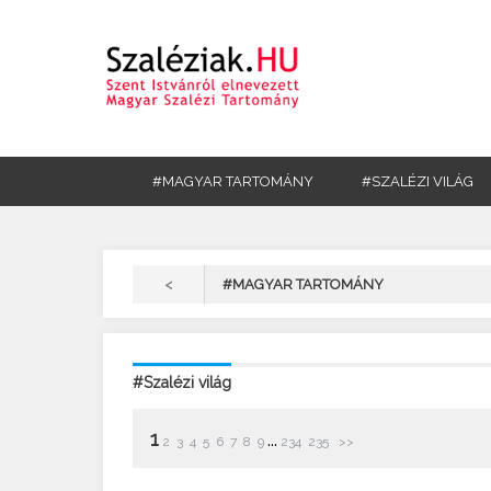
#MAGYAR TARTOMÁNY
#SZALÉZI VILÁG
<
#MAGYAR TARTOMÁNY
#Szalézi világ
1
...
2
3
4
5
6
7
8
9
234
235
>>