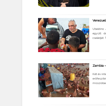
Venezuela
Ubaldino 
együtt do
családját. 
Zambia –
Két év int
erőfeszí
misszióban