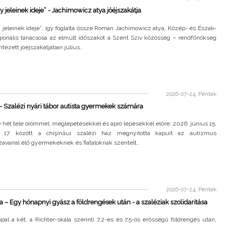
 jeleinek ideje” - Jachimowicz atya jóéjszakátja
jeleinek ideje”: így foglalta össze Roman Jachimowicz atya, Közép- és Észak-
gionális tanácsosa az elmúlt időszakot a Szent Szív közösség – rendfőnökség
ntézett jóéjszakátjában július..
2026-07-24, Péntek
 Szalézi nyári tábor autista gyermekek számára
v hét tele örömmel, meglepetésekkel és apró lépésekkel előre: 2026. június 15.
s 17. között a chişinăui szalézi ház megnyitotta kapuit az autizmus
varral élő gyermekeknek és fiataloknak szentelt..
2026-07-24, Péntek
 – Egy hónapnyi gyász a földrengések után - a szaléziak szolidaritása
al a két, a Richter-skála szerinti 7,2-es és 7,5-ös erősségű földrengés után,