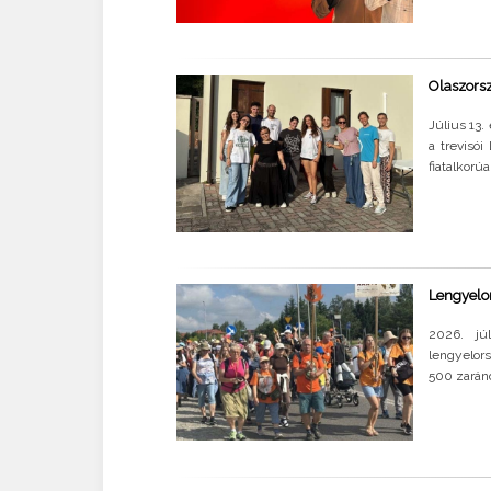
Olaszorsz
Július 13.
a trevisói
fiatalkorú
Lengyelor
2026. jú
lengyelors
500 zaránd