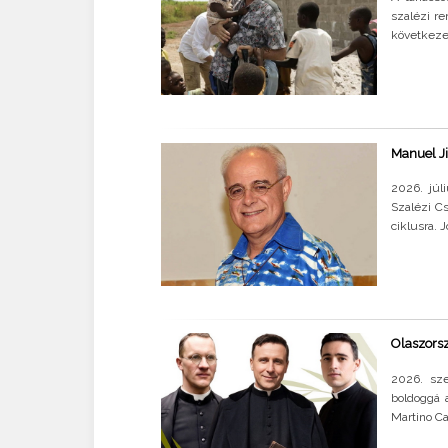
szalézi re
következet
Manuel Ji
2026. júl
Szalézi C
ciklusra. 
Olaszorsz
2026. sze
boldoggá 
Martino Ca