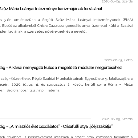
2026-08-05, Szerda
Szűz Mária Leányai Intézménye karizmájának forrásánál
s 5-én emlékezünk a Segítő Szűz Mária Leányai Intézményének (FMA)
a. Ebből az alkalomból Chiara Cazzuola generális anya üzenetet küld a Szalézi
den tagjának, a szerzetes nővéreknek és a nevelő..
2026-08-03, Hétfő
zág - A kánai menyegző kulcs a megelőző módszer megértéséhez
rszág–Közel-Kelet Régió Szalézi Munkatársainak Egyesülete 5. találkozójára a
égén, 2026. július 31. és augusztus 2. között került sor a Róma – Málta
an, Sacrofanóban található „Fraterna..
2026-08-05, Szerda
g – „A missziós élet csodálatos” - Crisafulli atya „jóéjszakátja”
sok továbbra is jóéjszakátokat intéznek a Szent Szív közösség tagjaihoz a