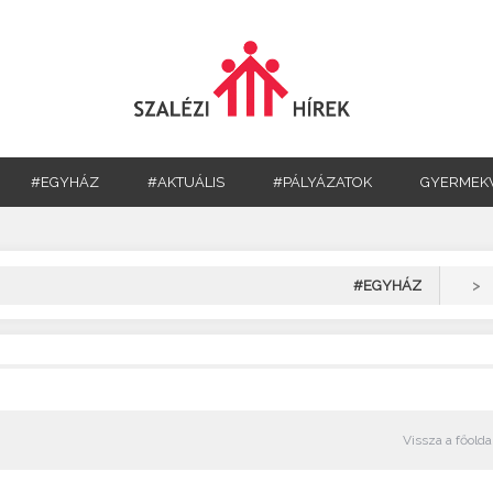
#EGYHÁZ
#AKTUÁLIS
#PÁLYÁZATOK
GYERMEK
>
#EGYHÁZ
Vissza a főolda