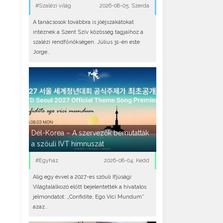
#Szalézi világ
2026-08-05, Szerda
A tanácsosok továbbra is jóéjszakátokat
intéznek a Szent Szív közösség tagjaihoz a
szalézi rendfőnökségen. Július 31-én este
Jorge..
Dél-Korea – A szervezők bemutatták
a szöuli IVT himnuszát
#Egyház
2026-08-04, Kedd
Alig egy évvel a 2027-es szöuli Ifjúsági
Világtalálkozó előtt bejelentették a hivatalos
jelmondatot: „Confidite, Ego Vici Mundum”
azaz..