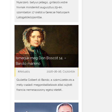
Nyárzáró, batyus jellegű, grillezős estre
hívnak mindenkit augusztus 29-én,
szombaton 17 órától a Gerecse Natúrpark
Látogatóközpontba..
Ismerjük meg Don Boscót 14. –
Barolo márkinő
#Aktuális
2026-08-06, Csütörtök
Giulietta Colbert di Barolo, a száműzetés és a
mély családi megpróbáltatások által sújtott
francia nemesasszony egész életét..