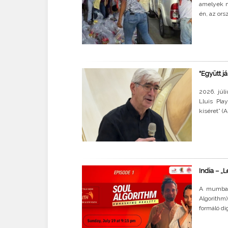
amelyek m
én, az ors
"Együtt j
2026. júl
Lluis Pla
kíséret” (A
India – „
A mumbai 
Algorithm)
formáló di