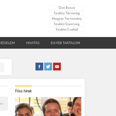
Don Bosco
Szalézi Társaság
Magyar Tartomány
Szalézi Szentség
Szalézi Család
VÉDELEM
HIVATÁS
EGYÉB TARTALOM
Friss hírek
lra