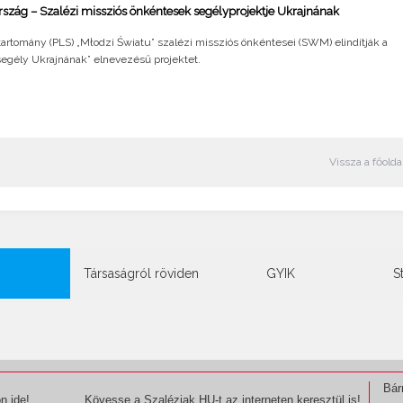
szág – Szalézi missziós önkéntesek segélyprojektje Ukrajnának
tartomány (PLS) „Młodzi Światu” szalézi missziós önkéntesei (SWM) elindítják a
segély Ukrajnának” elnevezésű projektet.
Vissza a főolda
Társaságról röviden
GYIK
S
Bár
n ide!
Kövesse a Szaléziak.HU-t az interneten keresztül is!