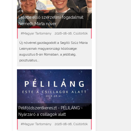
Letette első szerzetesi fogadalmát
Németh Márta nővér
#Magyar Tartomány
2026-08-06, Csütörtök
Új nővérrel gazdagodott a Segítő Szűz Mária
Leányainak magyarországi közössége:
augusztus 6-án Rómában, a jelöltség,
posztulátus,..
Péliföldszentkereszt - PÉLILÁNG -
Nyárzáró a csillagok alatt
#Magyar Tartomány
2026-08-06, Csütörtök