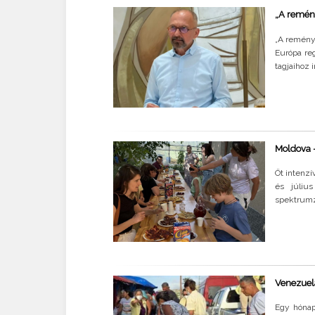
„A remény
„A remény 
Európa re
tagjaihoz i
Moldova –
Öt intenzí
és júliu
spektrumza
Venezuela
Egy hónapp