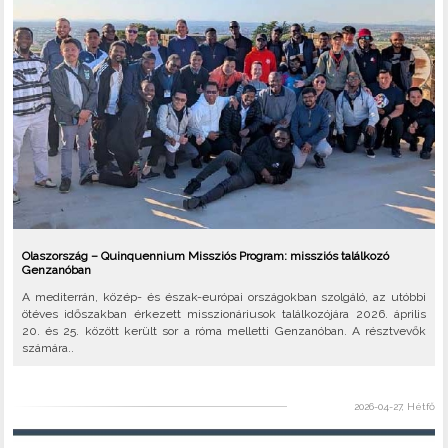
Olaszország – Quinquennium Missziós Program: missziós találkozó
Genzanóban
A mediterrán, közép- és észak-európai országokban szolgáló, az utóbbi
ötéves időszakban érkezett misszionáriusok találkozójára 2026. április
20. és 25. között került sor a róma melletti Genzanóban. A résztvevők
számára..
2026-04-27, Hétfő