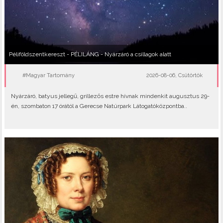
Péliföldszentkereszt - PÉLILÁNG - Nyárzáró a csillagok alatt
#Magyar Tartomány
2026-08-06, Csütörtök
Nyárzáró, batyus jellegű, grillezős estre hívnak mindenkit augusztus 29-
én, szombaton 17 órától a Gerecse Natúrpark Látogatóközpontba..