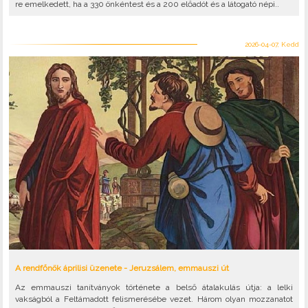
re emelkedett, ha a 330 önkéntest és a 200 előadót és a látogató népi..
2026-04-07, Kedd
A rendfőnök áprilisi üzenete - Jeruzsálem, emmauszi út
Az emmauszi tanítványok története a belső átalakulás útja: a lelki
vakságból a Feltámadott felismerésébe vezet. Három olyan mozzanatot