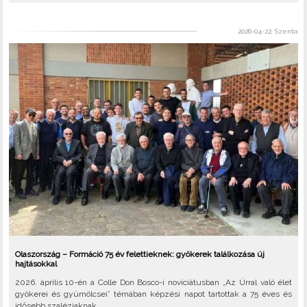
2026-04-22, Szerda
Olaszország – Formáció 75 év felettieknek: gyökerek találkozása új
hajtásokkal
2026. április 10-én a Colle Don Bosco-i novíciátusban „Az Úrral való élet
gyökerei és gyümölcsei” témában képzési napot tartottak a 75 éves és
idősebb szaléziaknak.