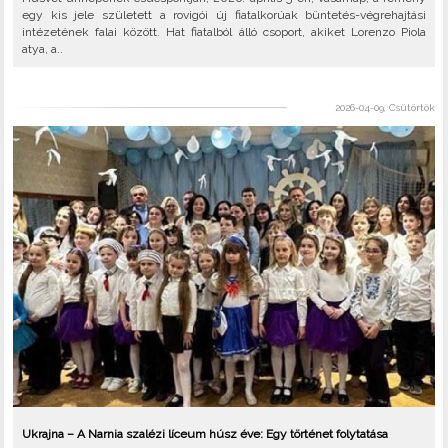
egy kis jele született a rovigói új fiatalkorúak büntetés-végrehajtási
intézetének falai között. Hat fiatalból álló csoport, akiket Lorenzo Piola
atya, a..
2026-04-09, Csütörtök
Ukrajna – A Narnia szalézi líceum húsz éve: Egy történet folytatása