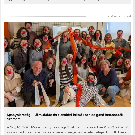
2026-04-14, Kedd
Spanyolország – Útmutatás és a szalézi iskolákban dolgozó tanácsadók
számára
A Segítő Szűz Mária Spanyolországi Szalézi Tartományban (SMX) működő
szalézi iskolák tanácsadói március vége és április eleje között három