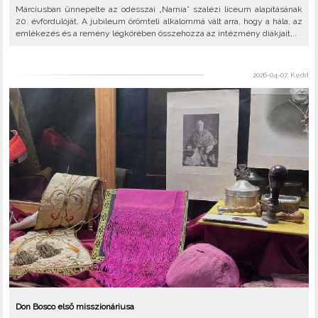
Márciusban ünnepelte az odesszai „Narnia” szalézi líceum alapításának
20. évfordulóját. A jubileum örömteli alkalommá vált arra, hogy a hála, az
emlékezés és a remény légkörében összehozza az intézmény diákjait,..
2026-04-07, Kedd
Don Bosco első misszionáriusa