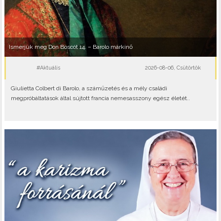
Ismerjük meg Don Boscót 14. – Barolo márkinő
#Aktuális
2026-08-06, Csütörtök
Giulietta Colbert di Barolo, a száműzetés és a mély családi
megpróbáltatások által sújtott francia nemesasszony egész életét..