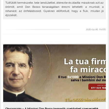
Túlfűtött természete, tele lendülettel, átérezte és átadta másoknak azt az
örömöt, amit Don Bosco társaságában érezni lehetett: a munkát, a
rohanást, az önfeláldozást. Gyakran előfordult, hogy a fiúk, miután jó
éjszakát..
2026-04-06, Hétfő
Olaszország – A Missioni Don Bosco harmadik szektorbeli szervezetté