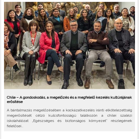
Chile – A gondoskodás, a megelőzés és a megfelelő kezelés kultúrájának
erősítése
A bántalmazás megelőzésében a kockázatkezelés iránti elkötelezettség
megerősítését célzó kulcsfontosságú találkozón a chilei szalézi
iskolahálózat „Egészséges és biztonságos környezet” részlegének
felelősei..