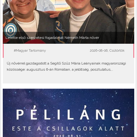
Letette első szerzetesi fogadalmát Németh Márta nővér
#Magyar Tartomány
2026-08-06, Csütörtök
Új nővérrel gazdagodott a Segítő Szűz Mária Leányainak magyarországi
közössége: augusztus 6-án Rómában, a jelöltség, posztulátus,..