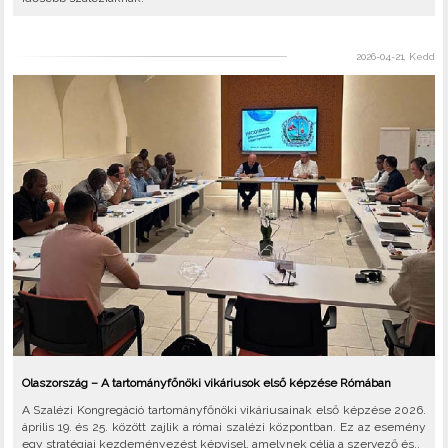
2026-04-21, Kedd
Olaszország – A tartományfőnöki vikáriusok első képzése Rómában
A Szalézi Kongregáció tartományfőnöki vikáriusainak első képzése 2026.
április 19. és 25. között zajlik a római szalézi központban. Ez az esemény
egy stratégiai kezdeményezést képvisel, amelynek célja a szervező és..