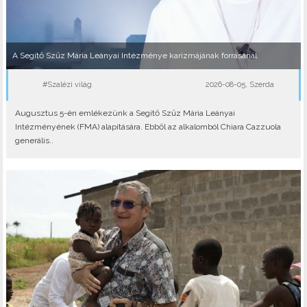
A Segítő Szűz Mária Leányai Intézménye karizmájának forrásánál
#Szalézi világ
2026-08-05, Szerda
Augusztus 5-én emlékezünk a Segítő Szűz Mária Leányai
Intézményének (FMA) alapítására. Ebből az alkalomból Chiara Cazzuola
generális..