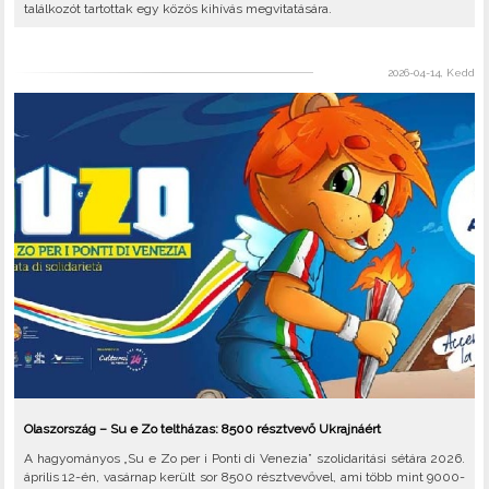
találkozót tartottak egy közös kihívás megvitatására.
2026-04-14, Kedd
Olaszország – Su e Zo teltházas: 8500 résztvevő Ukrajnáért
A hagyományos „Su e Zo per i Ponti di Venezia” szolidaritási sétára 2026.
április 12-én, vasárnap került sor 8500 résztvevővel, ami több mint 9000-