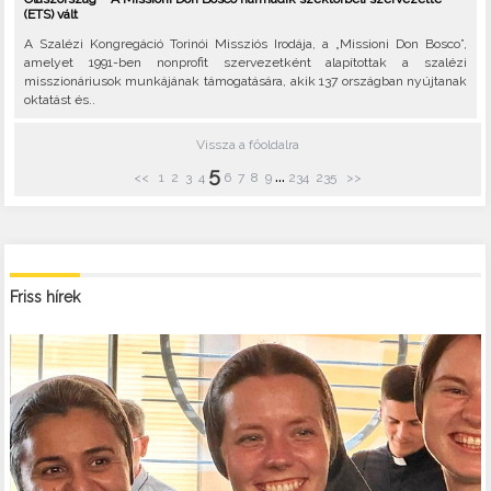
(ETS) vált
A Szalézi Kongregáció Torinói Missziós Irodája, a „Missioni Don Bosco”,
amelyet 1991-ben nonprofit szervezetként alapítottak a szalézi
misszionáriusok munkájának támogatására, akik 137 országban nyújtanak
oktatást és..
Vissza a főoldalra
5
...
<<
1
2
3
4
6
7
8
9
234
235
>>
Friss hírek