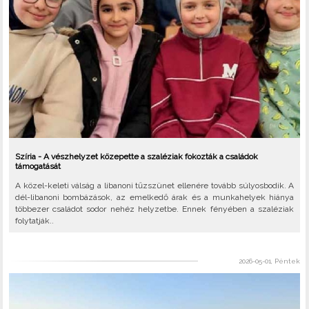
Szíria - A vészhelyzet közepette a szaléziak fokozták a családok
támogatását
A közel-keleti válság a libanoni tűzszünet ellenére tovább súlyosbodik. A
dél-libanoni bombázások, az emelkedő árak és a munkahelyek hiánya
többezer családot sodor nehéz helyzetbe. Ennek fényében a szaléziak
folytatják..
2026-05-01, Péntek