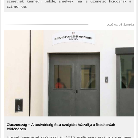
szeretnék kiemelni belőle, amelyek ma is üzenetet hordoznak a
számunkra.
2026-04-08, Szerda
Olaszország – A testvériség és a szolgálat húsvétja a fiatalkorúak
börtönében
Húsvét ünnepének csúcspontján, 2026. április 5-én, vasárnap, a remény