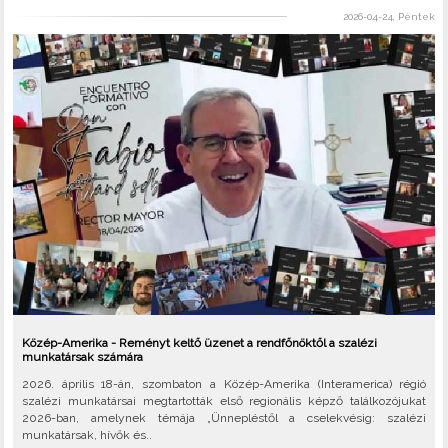
2026-04-24, Péntek
Közép-Amerika - Reményt keltő üzenet a rendfőnöktől a szalézi
munkatársak számára
2026. április 18-án, szombaton a Közép-Amerika (Interamerica) régió
szalézi munkatársai megtartották első regionális képző találkozójukat
2026-ban, amelynek témája „Ünnepléstől a cselekvésig: szalézi
munkatársak, hívők és..