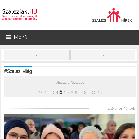
Menü
>
<
#Szalézi világ
Vissza a főoldalra
5
...
<<
1
2
3
4
6
7
8
9
234
235
>>
2026-05-01, Péntek