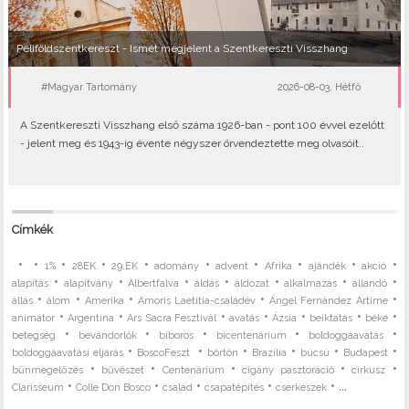
Péliföldszentkereszt - Ismét megjelent a Szentkereszti Visszhang
#Magyar Tartomány
2026-08-03, Hétfő
A Szentkereszti Visszhang első száma 1926-ban - pont 100 évvel ezelőtt
- jelent meg és 1943-ig évente négyszer örvendeztette meg olvasóit..
Címkék
•
•
•
•
•
•
•
•
•
•
1%
28EK
29.EK
adomány
advent
Afrika
ajándék
akció
•
•
•
•
•
•
•
alapítás
alapítvány
Albertfalva
áldás
áldozat
alkalmazás
állandó
•
•
•
•
•
állás
álom
Amerika
Amoris Laetitia-családév
Ángel Fernández Artime
•
•
•
•
•
•
•
animátor
Argentína
Ars Sacra Fesztivál
avatás
Ázsia
beiktatás
béke
•
•
•
•
•
betegség
bevándorlók
bíboros
bicentenárium
boldoggáavatás
•
•
•
•
•
•
boldoggáavatási eljárás
BoscoFeszt
börtön
Brazília
búcsú
Budapest
•
•
•
•
•
bűnmegelőzés
bűvészet
Centenárium
cigány pasztoráció
cirkusz
•
•
•
•
• ...
Clarisseum
Colle Don Bosco
család
csapatépítés
cserkészek