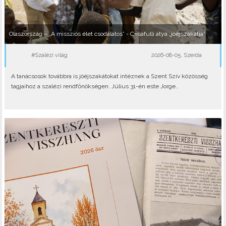
Olaszország – „A missziós élet csodálatos” - Crisafulli atya „jóéjszakátja”
#Szalézi világ
2026-08-05, Szerda
A tanácsosok továbbra is jóéjszakátokat intéznek a Szent Szív közösség
tagjaihoz a szalézi rendfőnökségen. Július 31-én este Jorge..