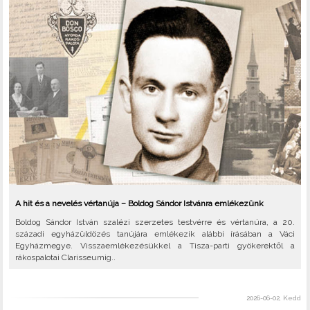
A hit és a nevelés vértanúja – Boldog Sándor Istvánra emlékezünk
Boldog Sándor István szalézi szerzetes testvérre és vértanúra, a 20.
századi egyházüldözés tanújára emlékezik alábbi írásában a Váci
Egyházmegye. Visszaemlékezésükkel a Tisza-parti gyökerektől a
rákospalotai Clarisseumig..
2026-06-02, Kedd