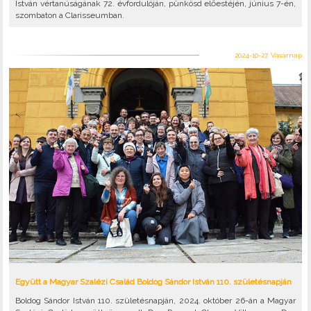
István vértanúságának 72. évfordulóján, pünkösd előestéjén, június 7-én,
szombaton a Clarisseumban.
2024-10-27, Vasárnap
Együtt a Magyar Szalézi Család Boldog Sándor István 110. születésnapján
Boldog Sándor István 110. születésnapján, 2024. október 26-án a Magyar