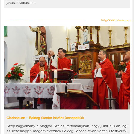
javasolt vonásain,..
2025-06-08, Vasárnap
Clarisseum – Boldog Sándor Istvánt ünnepeltük
Szép hagyomány a Magyar Szalézi tartományban, hogy június 8-án, égi
születésnapján megemlékeznek Boldog Sándor István vértanú testvérről.