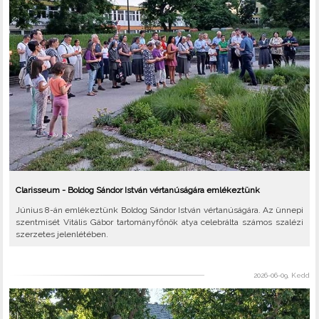
Clarisseum - Boldog Sándor István vértanúságára emlékeztünk
Június 8-án emlékeztünk Boldog Sándor István vértanúságára. Az ünnepi
szentmisét Vitális Gábor tartományfőnök atya celebrálta számos szalézi
szerzetes jelenlétében.
2026-06-09, Kedd