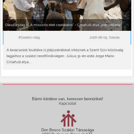
Olaszország – „A missziós élet csodálatos” - Crisafulli atya „jóéjszakátja”
#Szalézi világ
2026-08-05, Szerda
A tanácsosok továbbra is jóéjszakátokat intéznek a Szent Szív közösség
tagjaihoz a szalézi rendfőnökségen. Július 31-én este Jorge Mario
Crisafulli atya,..
Bármi kérdése van, keressen bennünket!
Kapcsolat
Don Bosco Szalézi Társasága