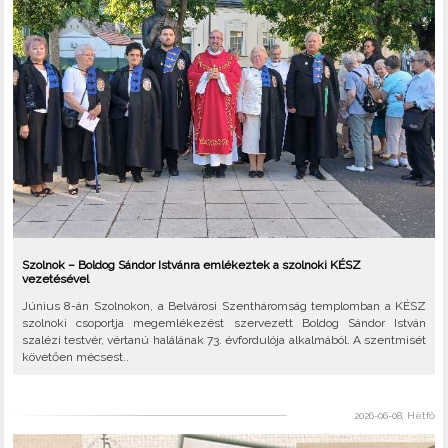
Szolnok – Boldog Sándor Istvánra emlékeztek a szolnoki KÉSZ
vezetésével
Június 8-án Szolnokon, a Belvárosi Szentháromság templomban a KÉSZ
szolnoki csoportja megemlékezést szervezett Boldog Sándor István
szalézi testvér, vértanú halálának 73. évfordulója alkalmából. A szentmisét
követően mécsest..
2026-06-08, Hétfő