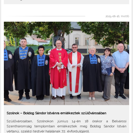
2025-06-16, Hétfő
Szolnok – Boldog Sándor Istvánra emlékeztek szülővárosában
Szülővárosában, Szolnokon június 14-én 18 órakor a Belvárosi
Szentháromság templomban emlékeztek meg Boldog Sándor István
vértanú, szalézi testvér halálának 72. évfordulójáról.