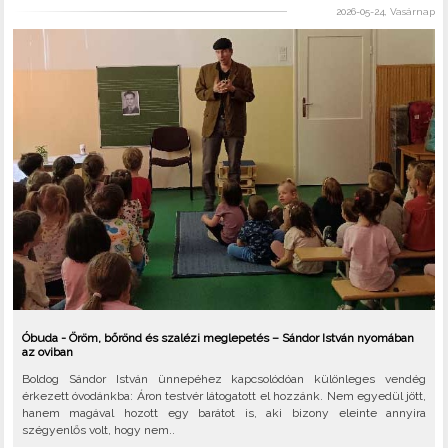
2026-05-24, Vasárnap
Óbuda - Öröm, bőrönd és szalézi meglepetés – Sándor István nyomában
az oviban
Boldog Sándor István ünnepéhez kapcsolódóan különleges vendég
érkezett óvodánkba: Áron testvér látogatott el hozzánk. Nem egyedül jött,
hanem magával hozott egy barátot is, aki bizony eleinte annyira
szégyenlős volt, hogy nem..