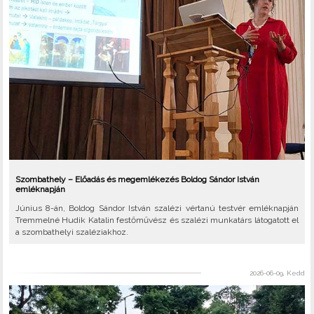
Szombathely – Előadás és megemlékezés Boldog Sándor István
emléknapján
Június 8-án, Boldog Sándor István szalézi vértanú testvér emléknapján
Tremmelné Hudik Katalin festőművész és szalézi munkatárs látogatott el
a szombathelyi szaléziakhoz.
2026-06-09, Kedd