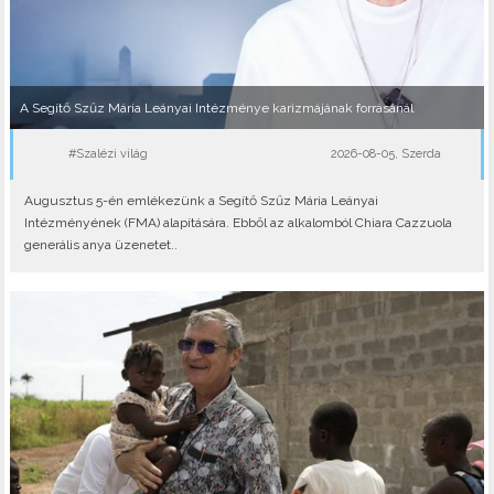
A Segítő Szűz Mária Leányai Intézménye karizmájának forrásánál
#Szalézi világ
2026-08-05, Szerda
Augusztus 5-én emlékezünk a Segítő Szűz Mária Leányai
Intézményének (FMA) alapítására. Ebből az alkalomból Chiara Cazzuola
generális anya üzenetet..