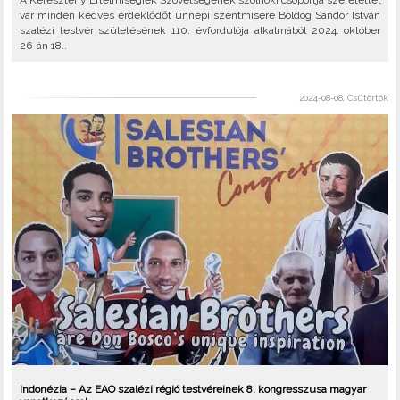
A Keresztény Értelmiségiek Szövetségének szolnoki csoportja szeretettel
vár minden kedves érdeklődőt ünnepi szentmisére Boldog Sándor István
szalézi testvér születésének 110. évfordulója alkalmából 2024. október
26-án 18..
2024-08-08, Csütörtök
Indonézia – Az EAO szalézi régió testvéreinek 8. kongresszusa magyar