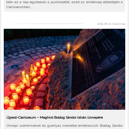
Idén ez a nap egybeesik a pünkösddel, ezért az emléknap előestéjén a
Clarisseumban,..
2025-06-01, Vasárnap
Újpest-Clarisseum – Meghívó Boldog Sándor István ünnepére
Ünnepi szentmisével és gyertyás menettel emlékezünk Boldog Sándor