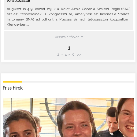
vonatkozással
Augusztus 4-9. között zajlik a Kelet-Ázsia Óceánia Szalézi Régió (EAO)
szalézi testvéreinek 8. kongresszusa, amelynek az Indonézia Szalézi
Tartomány (INA) ad otthont a Puspas Samadi lelkipásztori központban,
Klenderben,..
Vissza a főoldalra
1
2
3
4
5
6
>>
Friss hírek