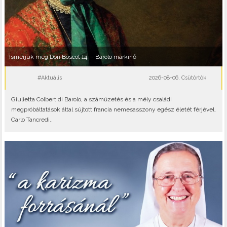
Ismerjük meg Don Boscót 14. – Barolo márkinő
#Aktuális
2026-08-06, Csütörtök
Giulietta Colbert di Barolo, a száműzetés és a mély családi
megpróbáltatások által sújtott francia nemesasszony egész életét férjével,
Carlo Tancredi..