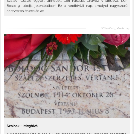
Szalézi Család együtt ünnepelt Don Pascual Chavez Villanueva, Don
Bosco 9. utódja jelenlétében! Ez a rendkívüli nap, amelyet nagyszerű
szervezés és családias..
2024-10-13, Vasárnap
Szolnok – Meghívó