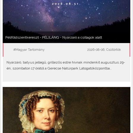
Péliföldszentkereszt - PÉLILÁNG - Nyárzáró a csillagok alatt
#Magyar Tartomány
2026-08-06, Csütörtök
Nyárzáró, batyus jellegű, grillezős estre hívnak mindenkit augusztus 29-
én, szombaton 17 órától a Gerecse Natúrpark Látogatóközpontba..