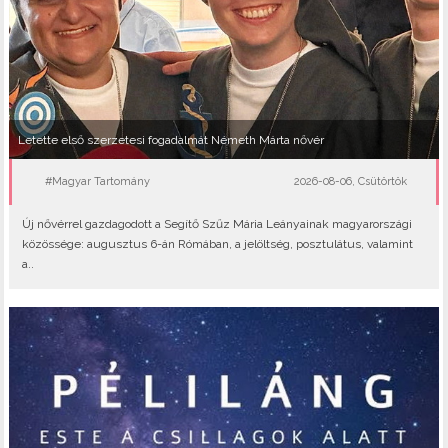
Letette első szerzetesi fogadalmát Németh Márta nővér
#Magyar Tartomány
2026-08-06, Csütörtök
Új nővérrel gazdagodott a Segítő Szűz Mária Leányainak magyarországi
közössége: augusztus 6-án Rómában, a jelöltség, posztulátus, valamint
a..