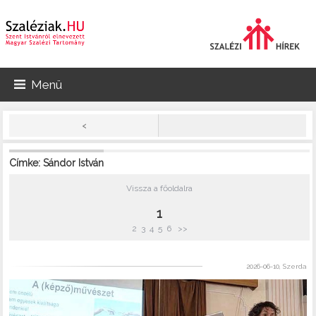
Menü
<
Címke: Sándor István
Vissza a főoldalra
1
2
3
4
5
6
>>
2026-06-10, Szerda