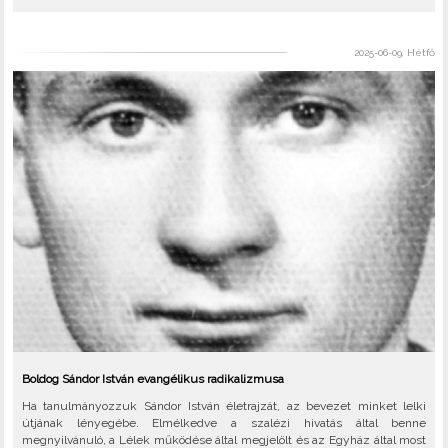
2025-06-09, Hétfő
Boldog Sándor István evangélikus radikalizmusa
Ha tanulmányozzuk Sándor István életrajzát, az bevezet minket lelki
útjának lényegébe. Elmélkedve a szalézi hivatás által benne
megnyilvánuló, a Lélek működése által megjelölt és az Egyház által most