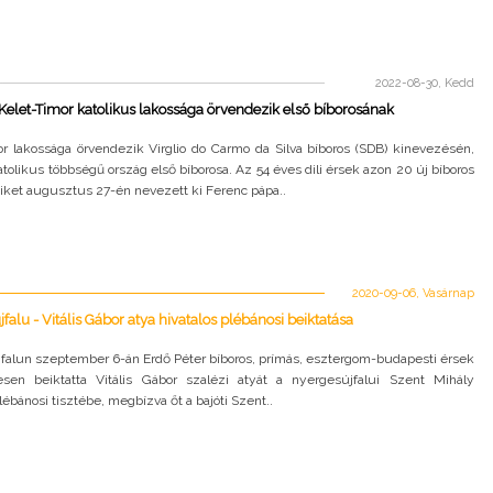
2022-08-30, Kedd
 Kelet-Timor katolikus lakossága örvendezik első bíborosának
or lakossága örvendezik Virglio do Carmo da Silva bíboros (SDB) kinevezésén,
katolikus többségű ország első bíborosa. Az 54 éves dili érsek azon 20 új bíboros
iket augusztus 27-én nevezett ki Ferenc pápa..
2020-09-06, Vasárnap
falu - Vitális Gábor atya hivatalos plébánosi beiktatása
falun szeptember 6-án Erdő Péter bíboros, prímás, esztergom-budapesti érsek
sen beiktatta Vitális Gábor szalézi atyát a nyergesújfalui Szent Mihály
lébánosi tisztébe, megbízva őt a bajóti Szent..