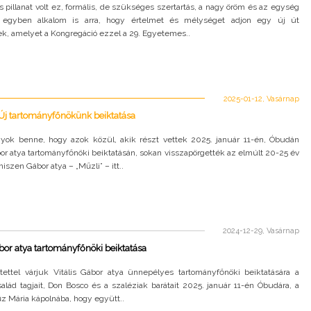
 pillanat volt ez, formális, de szükséges szertartás, a nagy öröm és az egység
e egyben alkalom is arra, hogy értelmet és mélységet adjon egy új út
k, amelyet a Kongregáció ezzel a 29. Egyetemes..
2025-01-12, Vasárnap
Új tartományfőnökünk beiktatása
gyok benne, hogy azok közül, akik részt vettek 2025. január 11-én, Óbudán
bor atya tartományfőnöki beiktatásán, sokan visszapörgették az elmúlt 20-25 év
hiszen Gábor atya – „Műzli” – itt..
2024-12-29, Vasárnap
ábor atya tartományfőnöki beiktatása
tettel várjuk Vitális Gábor atya ünnepélyes tartományfőnöki beiktatására a
alád tagjait, Don Bosco és a szaléziak barátait 2025. január 11-én Óbudára, a
z Mária kápolnába, hogy együtt..