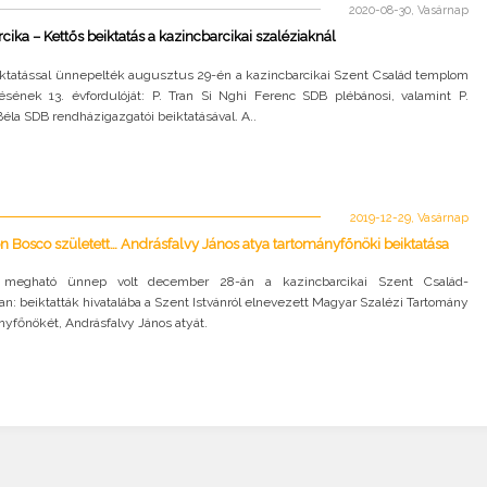
2020-08-30, Vasárnap
cika – Kettős beiktatás a kazincbarcikai szaléziaknál
iktatással ünnepelték augusztus 29-én a kazincbarcikai Szent Család templom
lésének 13. évfordulóját: P. Tran Si Nghi Ferenc SDB plébánosi, valamint P.
la SDB rendházigazgatói beiktatásával. A..
2019-12-29, Vasárnap
n Bosco született… Andrásfalvy János atya tartományfőnöki beiktatása
megható ünnep volt december 28-án a kazincbarcikai Szent Család-
: beiktatták hivatalába a Szent Istvánról elnevezett Magyar Szalézi Tartomány
nyfőnökét, Andrásfalvy János atyát.