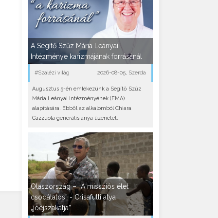
A Segítő Szűz Mária Leányai
Intézménye karizmájának forrásánál
#Szalézi világ
2026-08-05, Szerda
Augusztus 5-én emlékezünk a Segítő Szűz
Mária Leányai Intézményének (FMA)
alapítására. Ebből az alkalomból Chiara
Cazzuola generális anya üzenetet..
Olaszország – „A missziós élet
csodálatos” - Crisafulli atya
„jóéjszakátja”