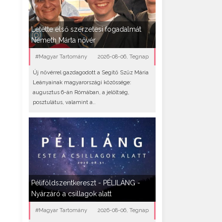
Letette első szerzetesi fogadalmát
Németh Márta nővér
#Magyar Tartomány
2026-08-06, Tegnap
Új nővérrel gazdagodott a Segítő Szűz Mária
Leányainak magyarországi közössége:
augusztus 6-án Rómában, a jelöltség,
posztulátus, valamint a..
Péliföldszentkereszt - PÉLILÁNG -
Nyárzáró a csillagok alatt
#Magyar Tartomány
2026-08-06, Tegnap