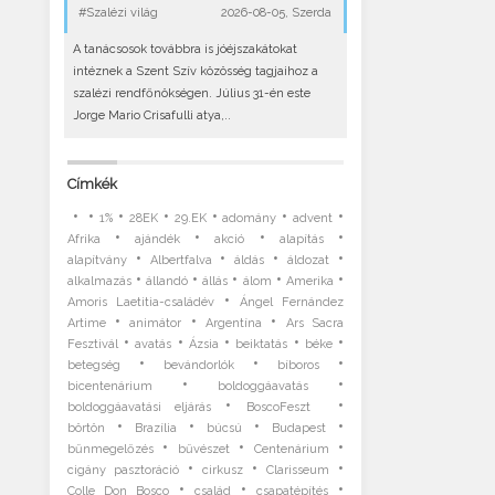
#Szalézi világ
2026-08-05, Szerda
A tanácsosok továbbra is jóéjszakátokat
intéznek a Szent Szív közösség tagjaihoz a
szalézi rendfőnökségen. Július 31-én este
Jorge Mario Crisafulli atya,..
Címkék
•
•
•
•
•
•
•
1%
28EK
29.EK
adomány
advent
•
•
•
•
Afrika
ajándék
akció
alapítás
•
•
•
•
alapítvány
Albertfalva
áldás
áldozat
•
•
•
•
•
alkalmazás
állandó
állás
álom
Amerika
•
Amoris Laetitia-családév
Ángel Fernández
•
•
•
Artime
animátor
Argentína
Ars Sacra
•
•
•
•
•
Fesztivál
avatás
Ázsia
beiktatás
béke
•
•
•
betegség
bevándorlók
bíboros
•
•
bicentenárium
boldoggáavatás
•
•
boldoggáavatási eljárás
BoscoFeszt
•
•
•
•
börtön
Brazília
búcsú
Budapest
•
•
•
bűnmegelőzés
bűvészet
Centenárium
•
•
•
cigány pasztoráció
cirkusz
Clarisseum
•
•
•
Colle Don Bosco
család
csapatépítés