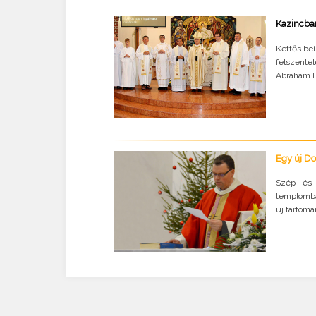
Kazincbar
Kettős be
felszente
Ábrahám Bé
Egy új Do
Szép és 
templomban
új tartomá