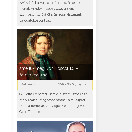
Nyárzáró, batyus jellegű, grillezős estre
hívnak mindenkit augusztus 29-én,
szombaton 17 órától a Gerecse Natúrpark
Látogatóközpontba..
Ismerjük meg Don Boscót 14. –
Barolo márkinő
#Aktuális
2026-08-06, Tegnap
Giulietta Colbert di Barolo, a száműzetés és a
mély családi megpróbáltatások által sújtott
francia nemesasszony egész életét férjével,
Carlo Tancredi..