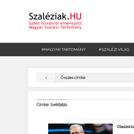
#MAGYAR TARTOMÁNY
#SZALÉZI VILÁG
<
Összes címke
Címke: beiktatás
Olaszorsz