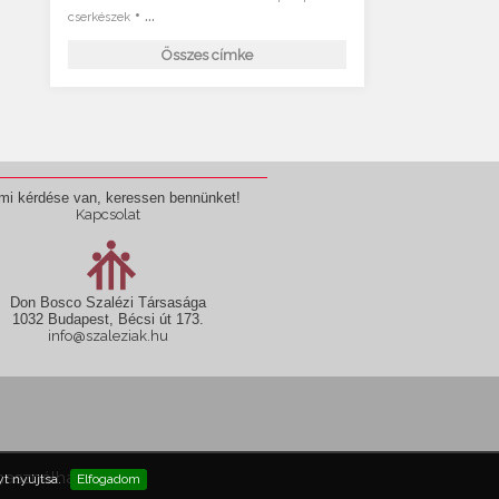
• ...
cserkészek
Összes címke
mi kérdése van, keressen bennünket!
Kapcsolat
Don Bosco Szalézi Társasága
1032 Budapest, Bécsi út 173.
info@szaleziak.hu
használható fel!
t nyújtsa.
Elfogadom