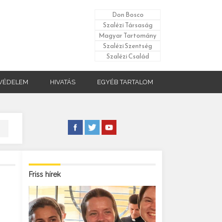
Don Bosco
Szalézi Társaság
Magyar Tartomány
Szalézi Szentség
Szalézi Család
VÉDELEM
HIVATÁS
EGYÉB TARTALOM
Friss hírek