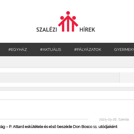
#EGYHÁZ
#AKTUÁLIS
#PÁLYÁZATOK
GYERMEK
2025-03-26, Szerda
ág – P. Attard eskütétele és első beszéde Don Bosco 11. utódjaként