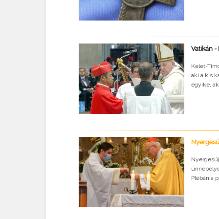
Vatikán -
Kelet-Tim
aki a kis 
egyike, ak
Nyergesúj
Nyergesúj
ünnepélye
Plébánia p