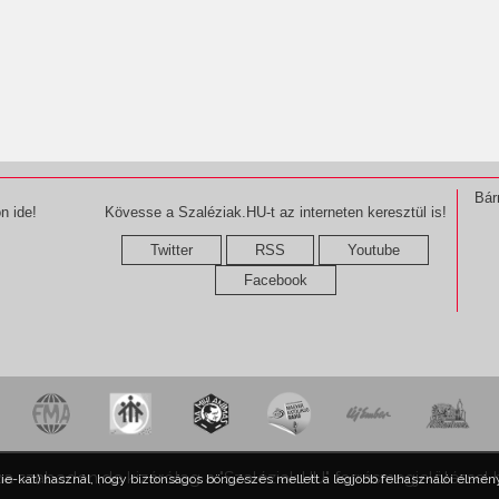
Bár
n ide!
Kövesse a Szaléziak.HU-t az interneten keresztül is!
Twitter
RSS
Youtube
Facebook
ma szabadon,de kizárólag a "Szaléziak.HU" forrásmegjelöléssel 
kie-kat) használ, hogy biztonságos böngészés mellett a legjobb felhasználói élmény