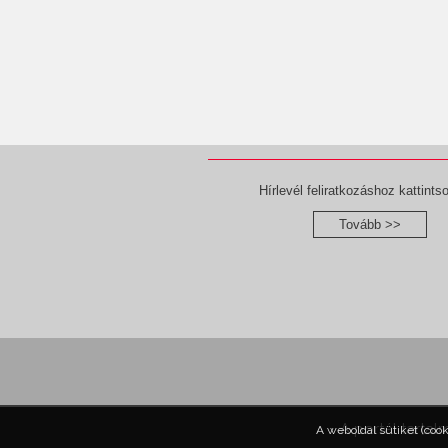
Hírlevél feliratkozáshoz kattintso
Tovább >>
A portál tartal
A weboldal sütiket (coo