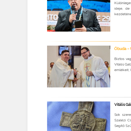
Különleges
ideje, d
kezdeténe
Óbuda – 
Biztos va
Vitális Gá
emlékeit, 
Vitális G
Sok szere
Szalézi Cs
Segítő Szű