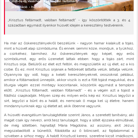
2026-04-05 Vasárnap |
#Magyar Tartomány
prédikáció
•
húsvét
•
„Krisztus feltámadt, valóban feltámadt” - így köszöntötték a 3. és 4.
században egymást ilyenkor húsvét idején a keresztény testvéreink.
Ha már az őskeresztényekről beszélünk - nagyon hamar kialakult a tojás,
mint a húsvét alap szimbóluma. És ennek semmi köze, mondjuk, a tyúkhoz,
a csirkéhez, bármihez. Az őskeresztények egy képet, egy erős
szimbólumot, egy erős üzenetet láttak ebben: hogy a tojás zárt, mint
Krisztus sírja. Belülről az élet ezt feltöri, és megszületik az új élet, az a kis
csibe. És ez, mint Krisztus sírjának a feltörését láttatta velük, láttatja velünk.
Olyannyira így volt, hogy a keleti keresztényeknél, oroszoknál például,
amikor a föltámadást ünneplik, akkor viszik is ezt a főtt tojást magukkal, és a
liturgia végén ezzel mintegy koccintanak, köszöntik egymást a templom
előtt. „Krisztus föltámadt, valóban föltámadt” - és a végén azt a tojást a
földhöz csapkodják. Milyen szép és milyen erős kép ez: Krisztus legyőzi a
sírt, legyőzi a bűnt és a halált, és nemcsak ő maga kel új életre, hanem
mindannyiunknak egy új életet ad, akik őbenne vagyunk.
A húsvéti evangélium tanulságtétele szerint János, a szeretett tanítvány, aki
magát csak így nevezi, arról tesz tanulságot, hogy a sötét éjszaka elmúltával,
de még sötétben, hajnaltájt Mária Magdolna, az asszony, akit Jézus
megszabadított a bűneitől, föloldotta az ő bilincseit, az fájdalommal a
szívében a sírhoz megy. A halott Krisztust keresi, szeretne kicsit imádkozni,