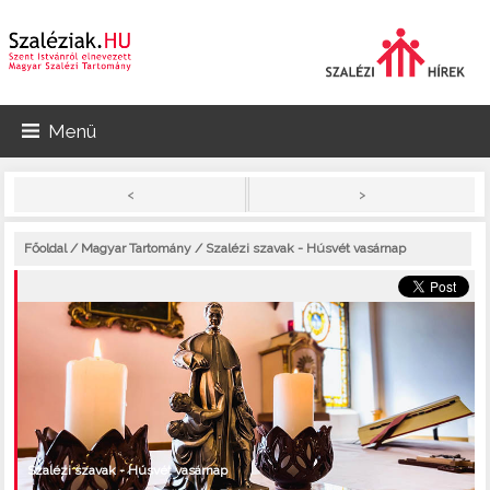
Menü
>
<
Főoldal
/
Magyar Tartomány
/ Szalézi szavak - Húsvét vasárnap
Szalézi szavak - Húsvét vasárnap