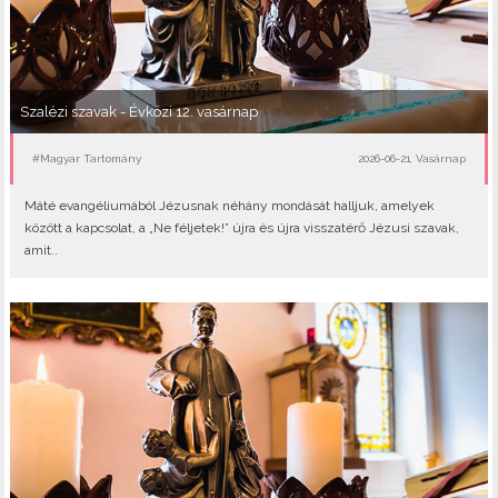
Szalézi szavak - Évközi 12. vasárnap
#Magyar Tartomány
2026-06-21, Vasárnap
Máté evangéliumából Jézusnak néhány mondását halljuk, amelyek
között a kapcsolat, a „Ne féljetek!” újra és újra visszatérő Jézusi szavak,
amit..