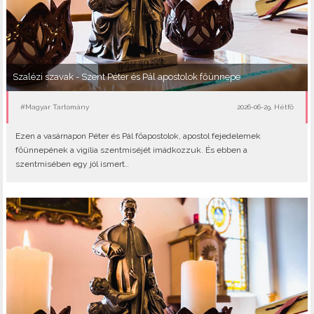
Szalézi szavak - Szent Péter és Pál apostolok főünnepe
#Magyar Tartomány
2026-06-29, Hétfő
Ezen a vasárnapon Péter és Pál főapostolok, apostol fejedelemek
főünnepének a vigília szentmiséjét imádkozzuk. És ebben a
szentmisében egy jól ismert..