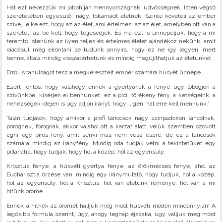
Hát ezt nevezzük mi jobbhíján mennyországnak, üdvösségnek. Isten végső
szeretetében egyesülő, nagy, föltámadt életnek. Szinte követeli az ember
szíve, lelke ezt, hogy az az élet, ami értelmes, az az élet, amelyben ott van a
szeretet, az be kell, hogy teljesedjék. És ma ezt is ünnepeljük, hogy a mi
teremtő Istenünk az ilyen teljes és értelmes életet ajándékoz nekünk, amit
ráadásul még elrontani se tudunk annyira, hogy ez ne így legyen, mert
benne, általa mindig visszatérhetünk és mindig megújíthatjuk az életünket.
Erről is tanulságot tesz a megkeresztelt ember számára húsvét ünnepe.
Ezért fontos, hogy valahogy ennek a gyertyának a fénye úgy lobogjon a
szívünkbe, kísérjen el bennünket, ez a pici, törékeny fény, a kétségeink, a
nehézségek idején is úgy adjon irányt, hogy: „Igen, hát erre kell mennünk.”
Talán tudjátok, hogy amikor a profi táncosok nagy színpadokon táncolnak,
pörögnek, forognak, akkor valahol ott a karzat alatt, velük szemben szokott
égni egy piros fény, amit senki más nem vesz észre, de ez a táncosok
számára mindig az irányfény. Mindig oda tudják vetni a tekintetüket egy
pillanatra, hogy tudják, hogy hol a közép, hol az egyensúly.
Krisztus fénye, a húsvéti gyertya fénye, az örökmécses fénye, ahol az
Eucharisztia őrzése van, mindig egy iránymutató, hogy tudjuk, hol a közép,
hol az egyensúly, hol a Krisztus, hol van életünk reménye, hol van a mi
hitünk öröme.
Ennek a hitnek az örömét halljuk meg most húsvéti módon mindannyian! A
legősibb formula szerint, úgy, ahogy tegnap éjszaka, úgy valljuk meg most