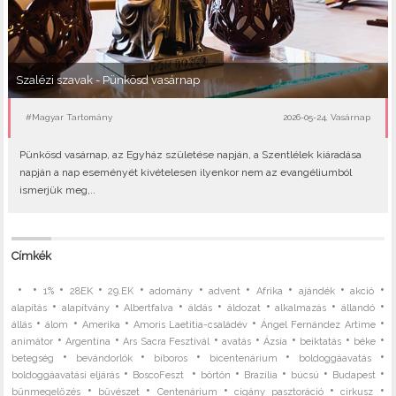
Szalézi szavak - Pünkösd vasárnap
#Magyar Tartomány
2026-05-24, Vasárnap
Pünkösd vasárnap, az Egyház születése napján, a Szentlélek kiáradása
napján a nap eseményét kivételesen ilyenkor nem az evangéliumból
ismerjük meg,..
Címkék
•
•
•
•
•
•
•
•
•
•
1%
28EK
29.EK
adomány
advent
Afrika
ajándék
akció
•
•
•
•
•
•
•
alapítás
alapítvány
Albertfalva
áldás
áldozat
alkalmazás
állandó
•
•
•
•
•
állás
álom
Amerika
Amoris Laetitia-családév
Ángel Fernández Artime
•
•
•
•
•
•
•
animátor
Argentína
Ars Sacra Fesztivál
avatás
Ázsia
beiktatás
béke
•
•
•
•
•
betegség
bevándorlók
bíboros
bicentenárium
boldoggáavatás
•
•
•
•
•
•
boldoggáavatási eljárás
BoscoFeszt
börtön
Brazília
búcsú
Budapest
•
•
•
•
•
bűnmegelőzés
bűvészet
Centenárium
cigány pasztoráció
cirkusz