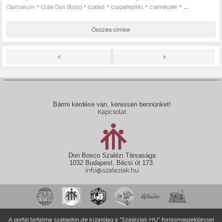
•
•
•
•
• ...
Clarisseum
Colle Don Bosco
család
csapatépítés
cserkészek
Összes címke
>
<
Bármi kérdése van, keressen bennünket!
Kapcsolat
Don Bosco Szalézi Társasága
1032 Budapest, Bécsi út 173.
info@szaleziak.hu
A portál tartalma szabadon,de kizárólag a "Szaléziak.HU" forrásmegjelöléssel