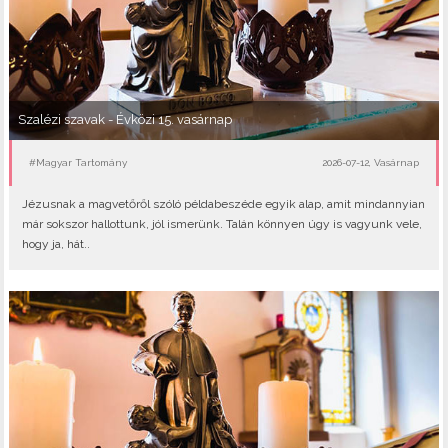
Szalézi szavak - Évközi 15. vasárnap
#Magyar Tartomány
2026-07-12, Vasárnap
Jézusnak a magvetőről szóló példabeszéde egyik alap, amit mindannyian
már sokszor hallottunk, jól ismerünk. Talán könnyen úgy is vagyunk vele,
hogy ja, hát..