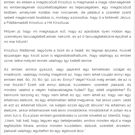
ember, és ebben a megdicsőült Krisztus is megmarad a maga istenségének
és emberségének összetettségében és teljességében, egy megdicsőült
testben, amelynek korlátai már nincsenek, de például a szeretet szent
sebeit magánviseli továbbra is, mintegy azonosítva, hogy ő a történeti Jézus,
a Földtámadott Krisztus, a Hit Krisztusa.
Milyen jó, hogy mi megkapjuk ezt, hogy az apostolok ilyen módon egy
személyes tanúságtételt adnak nekünk, és az ő tanúságtételükre épülhet a
mi mai hitünk!
Krisztus földtámat, legyőzte a bűnt és a halált, és tegnap éjszaka, húsvét
éjszakáján egy kicsit azon is elgondolkodhattunk, hogy valahogy az ember
szíve, lelke mélyén ennek valahogy így kellett lennie.
Az ember, amikor gyászol, vagy papként egy temetésen szolgál és
imádkozik, valahogy mindig megérinti az, hogy nem lehet csupán ennyi egy
emberi élet. 60, 70, 80, 90, 110 év. Ennyi? Vége? Kicsit még emlék, de az is
már foszlik? Ezért volt ennyi áldozat, küzdelem, szeretet, jóakarat, és
mindez valahol a végén hiábavalóságba fullad? Egy sötét sírgödörbe? És
bennünk borzong az, hogy nem lehet ez így, nem lehet az, hogy van egy
értelmes életünk, és egy értelmetlen léttel megverve, hát akkor uram, vedd
el ezt az értelmet tőlünk, ne kelljen ezzel együtt élnünk! Ha értelmes az
életünk, akkor értelmesnek kell lenni mindörökké, mindörökké! A sírban és a
síron túl is. És a józan emberi gondolkodás is szinte követeli az Istentől, hogy:
„Uram, hát kell, hogy legyen egy beteljesedés, amikor minden eljut a maga
legfelsőbb fokára, amikor minden küzdelem, áldozat, szeretet, érzelem,
jóakarat valahogy egybeforr és egy egésszé lesz.”