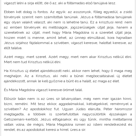
vígaszt lelni a sírja előtt, de ő az, aki a föltámadás első tanújává lesz.
Ebben két dolog is fontos. Az egyik: az asszonyok, főleg egyedül, a zsidó
törvények szerint nem számítottak tanúnak. Jézus a föltámadása tanújának
egy olyan valakit választ, aki nem is lehetne tanú. Ez a krisztusi rend: nem
az emberi törvények és méltóságok, jogszerűségek útját járja, hanem a
szeretetnek az útját, mert hogy Mária Magdolna is a szeretet útját járja,
hiszen miért is menne, amint lehet, az ünnep elmúltával, kora hajnalban
Jézus sírjához fájdalommal a szívében, vígaszt keresve, halottat keresve, az
élőt találva.
Azért megy, mert szeret. Azért megy, mert nem akar Krisztus nélkül élni.
Mert nem tud Krisztus nélkül élni.
Ha Krisztus új életet ajándékozott neki, akkor nem lehet, hogy ő maga meg
meghaljon. Az a Krisztus, aki neki a bűnei megbocsátásával új életet
ajándékozott, annak le kell győznie a bűnt és a halált, az maga az élet.
És Mária Magdolna vígaszt keresve örömet talál.
Először talán nem is az üres sír látványában, még nem mer igazán hinni,
bízni, remélni. Mit tesz ekkor, aggodalmakkal, kétségekkel, reménnyel a
szívében? Az apostolokhoz fut. Ugyan Júdás elárulta, Péter háromszor
megtagadta, a többiek is szertefutottak nagycsütörtök éjszakáján a
Getszemáni-kertből, Jézus elfogásakor, és úgy tűnik, mintha méltatlanná
váltak volna, de mégis, Mária Magdolna ismeri az isteni rendelkezést és
rendet, és az apostolokat keresi a hírrel: üres a sír.