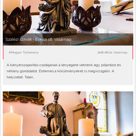
Szalézi szavak - Évközi 18. vasárnap
#Magyar Tartomány
2026-08-02, Vasárnap
A kényérszaporítás csodájának a lényegére vetnénk egy pillantást és
néhány gondolatot. Érdemes a körülményeket is megvizsgálni. A
helyzetet. Talán..