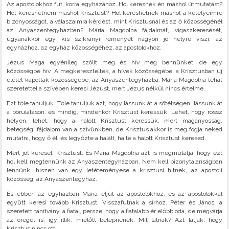
Az apostolokhoz fut, korra egyházához. Hol keresnék én máshol útmutatást?
Hol kereshetném máshol Krisztust? Hol kereshetnék máshol a kételyeimre
bizonyosságot, a válaszaimra kérdést, mint Krisztusnál és az ő közösségénél
az Anyaszentegyházban? Mária Magdolna fájdalmát, vígaszkeresését,
ugyanakkor egy kis szikrányi reményét nagyon jó helyre viszi: az
egyházhoz, az egyház közösségéhez, az apostolokhoz.
Jézus Maga egyénileg szólít meg és hív meg bennünket, de egy
közösségbe hív. A megkereszteltek, a hívek közösségébe, a Krisztusban új
életet kapottak közösségébe, az Anyaszentegyházba. Mária Magdolna tehát
szeretettel a szívében keresi Jézust, mert Jézus nélkül nincs értelme.
Ezt tőle tanuljuk. Tőle tanuljuk azt, hogy lássunk át a sötétségen, lássunk át
a borulatáson, és mindig, mindenkor Krisztust keressük. Lehet, hogy rossz
helyen, lehet, hogy a halott Krisztust keressük, mert magányosság,
betegség, fájdalom van a szívünkben, de Krisztus akkor is meg fogja neked
mutatni, hogy ő él, és legyőzte a halált, ha te a halott Krisztust keresed.
Mert jót keresel: Krisztust. És Mária Magdolna azt is megmutatja, hogy ezt
hol kell megtennünk az Anyaszentegyházban. Nem kell bizonytalanságban
lennünk, hiszen van egy letéteményese a krisztusi hitnek, az apostoli
közösség, az Anyaszentegyház.
És ebben az egyházban Mária eljut az apostolokhoz, és az apostolokkal
együtt keresi tovább Krisztust. Visszafutnak a sírhoz. Péter és János, a
szeretett tanítvány, a fiatal, persze, hogy a fiatalabb ér előbb oda, de megvárja
az öreget is, így illik, mielőtt belépnének. Mit látnak? Azt látják, hogy
Krisztus nincs ott.