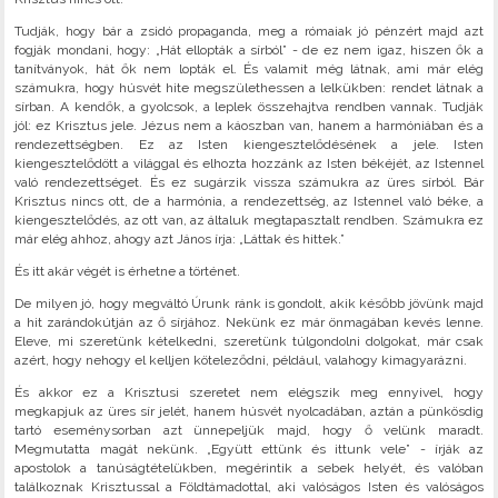
Tudják, hogy bár a zsidó propaganda, meg a rómaiak jó pénzért majd azt
fogják mondani, hogy: „Hát ellopták a sírból” - de ez nem igaz, hiszen ők a
tanítványok, hát ők nem lopták el. És valamit még látnak, ami már elég
számukra, hogy húsvét hite megszülethessen a lelkükben: rendet látnak a
sírban. A kendők, a gyolcsok, a leplek összehajtva rendben vannak. Tudják
jól: ez Krisztus jele. Jézus nem a káoszban van, hanem a harmóniában és a
rendezettségben. Ez az Isten kiengesztelődésének a jele. Isten
kiengesztelődött a világgal és elhozta hozzánk az Isten békéjét, az Istennel
való rendezettséget. És ez sugárzik vissza számukra az üres sírból. Bár
Krisztus nincs ott, de a harmónia, a rendezettség, az Istennel való béke, a
kiengesztelődés, az ott van, az általuk megtapasztalt rendben. Számukra ez
már elég ahhoz, ahogy azt János írja: „Láttak és hittek.”
És itt akár végét is érhetne a történet.
De milyen jó, hogy megváltó Úrunk ránk is gondolt, akik később jövünk majd
a hit zarándokútján az ő sírjához. Nekünk ez már önmagában kevés lenne.
Eleve, mi szeretünk kételkedni, szeretünk túlgondolni dolgokat, már csak
azért, hogy nehogy el kelljen köteleződni, például, valahogy kimagyarázni.
És akkor ez a Krisztusi szeretet nem elégszik meg ennyivel, hogy
megkapjuk az üres sír jelét, hanem húsvét nyolcadában, aztán a pünkösdig
tartó eseménysorban azt ünnepeljük majd, hogy ő velünk maradt.
Megmutatta magát nekünk. „Együtt ettünk és ittunk vele” - írják az
apostolok a tanúságtételükben, megérintik a sebek helyét, és valóban
találkoznak Krisztussal a Földtámadottal, aki valóságos Isten és valóságos