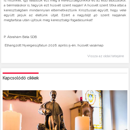
is hitünket, így vallottuk ezt meg a keresztségünkkor és az első áldozáskor,
a bérmáláskor is, tegyük ezt húsvét szent napján! A húsvét szent titka által a
keresztségben mindannyian eltemetkeztünk Krisztussal együtt, hogy vele
együtt járjuk az életünk útját. Ezért a nagyböjt 40 szent napjának
megtartása után újítsuk meg keresztségi fogadásunkat!
P. Ábrahám Béla SDB
Elhangzott Nyergesújfalun 2026. április 5-én, húsvét vasárnap
Vissza az oldal tetejére
Kapcsolódó cikkek