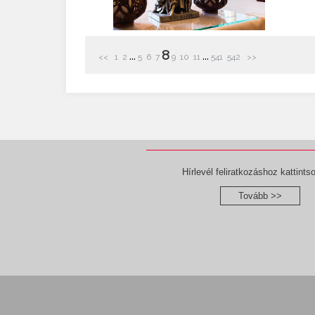
8
...
...
<<
1
2
5
6
7
9
10
11
541
542
>>
Hírlevél feliratkozáshoz kattintso
Tovább >>