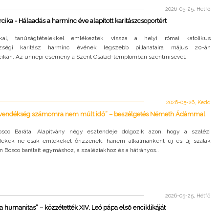
2026-05-25, Hétfő
cika - Hálaadás a harminc éve alapított karitászcsoportért
kkal, tanúságtételekkel emlékeztek vissza a helyi római katolikus
zségi karitász harminc évének legszebb pillanataira május 20-án
cikán. Az ünnepi esemény a Szent Család-templomban szentmisével..
2026-05-26, Kedd
övendékség számomra nem múlt idő” – beszélgetés Németh Ádámmal
sco Barátai Alapítvány négy esztendeje dolgozik azon, hogy a szalézi
dékek ne csak emlékeket őrizzenek, hanem alkalmanként új és új szálak
 Bosco barátait egymáshoz, a szaléziakhoz és a hátrányos..
2026-05-25, Hétfő
a humanitas” – közzétették XIV. Leó pápa első enciklikáját