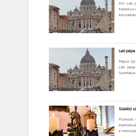
XIV. Leó 
Katolikus 
korszakán
Leó pápa 
Május 25-
Leó pápa 
Szentatya
Szalézi s
Pünkösd v
eseményét
a mennybem