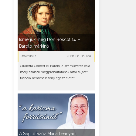
Ismerjük meg Don Boscót 14. –
Barolo márkinő
#Aktuális
2026-08-06, Ma
Giulietta Colbert di Barolo, a száműzetés és a
mély családi megpróbáltatások által sújtott
francia nemesasszony egész életét..
A Segítő Szűz Mária Leányai