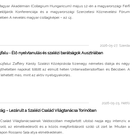
agyar Akadémián (Collegium Hungaricum) május 12-én a magyarországi Férfi
elöljárók Konferenciája és a magyarországi Szerzetesi Köznevelési Fórum
ben A nevelés magyar csillagképei – az új..
2026-05-27, Szerda
falu - Élő nyelvtanulás és szalézi barátságok Ausztriában
újfalui Zafféry Károly Szalézi Középiskola tizenegy németes diákja és négy
ejthetetlen napokat töltött az elmúlt héten Unterwaltersdorfban és Bécsben. A
 lehetett más, mint az aktív nyelvgyakorlás..
2026-05-25, Hétfő
ág – Lezárult a Szalézi Család Világtanácsa Torinóban
 Család Világtanácsaának Valdoccóban megtartott utolsó napja egy intenzív, a
tásról, az elmélkedésről és a közös megfontolásról szóló út zárt le. Miután a
apon Rossano Sala atya elmélkedésén..