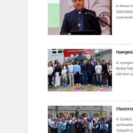
A Római M
Szerzetes
szervezésé
Nyergesúj
A nyerges
tanára fel
cél nem is
Olaszorsz
A Szalézi
spirituali
második n