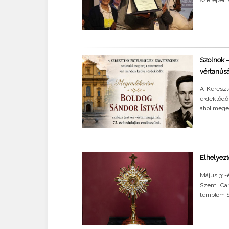
Szolnok 
vértanúsá
A Kereszt
érdeklődő
ahol megem
Elhelyezt
Május 31-
Szent Car
templom S