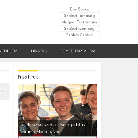
Don Bosco
Szalézi Társaság
Magyar Tartomány
Szalézi Szentség
Szalézi Család
VÉDELEM
HIVATÁS
EGYÉB TARTALOM
Friss hírek
lra
Letette első szerzetesi fogadalmát
Németh Márta nővér