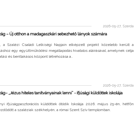
2026-05-27, Szerda
zág – Új otthon a madagaszkári sebezhető lányok számára
, a Szalézi Családi Lelkiségi Napjain elképzelt projekt közelebb került a
táshoz egy együttműködési megállapodás hivatalos aláírásával, amelynek célja
atási és bentlakásos központ létrehozása a..
2026-05-27, Szerda
ág– „Jézus hiteles tanítványainak lenni” - ifjúsági küldöttek iskolája
nyi ifjúságpasztorációs küldöttek ötödik Iskolája 2026. május 25-én, hétfőn
ezdődött a szaléziak székhelyén, a római Szent Szív templomban.