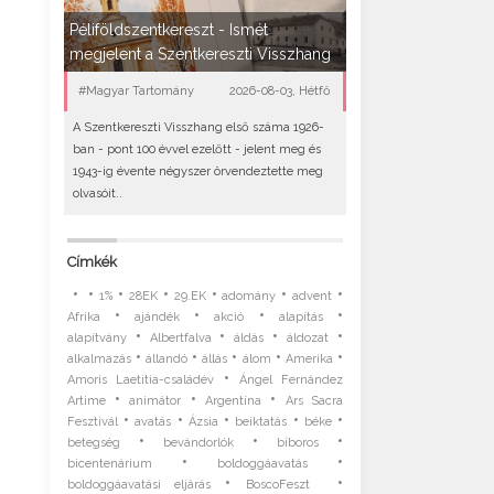
Péliföldszentkereszt - Ismét
megjelent a Szentkereszti Visszhang
#Magyar Tartomány
2026-08-03, Hétfő
A Szentkereszti Visszhang első száma 1926-
ban - pont 100 évvel ezelőtt - jelent meg és
1943-ig évente négyszer örvendeztette meg
olvasóit..
Címkék
•
•
•
•
•
•
•
1%
28EK
29.EK
adomány
advent
•
•
•
•
Afrika
ajándék
akció
alapítás
•
•
•
•
alapítvány
Albertfalva
áldás
áldozat
•
•
•
•
•
alkalmazás
állandó
állás
álom
Amerika
•
Amoris Laetitia-családév
Ángel Fernández
•
•
•
Artime
animátor
Argentína
Ars Sacra
•
•
•
•
•
Fesztivál
avatás
Ázsia
beiktatás
béke
•
•
•
betegség
bevándorlók
bíboros
•
•
bicentenárium
boldoggáavatás
•
•
boldoggáavatási eljárás
BoscoFeszt