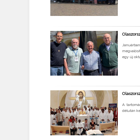
Olaszors
Januárban
megvalósí
egy új okt
Olaszorsz
A tartomá
délután k