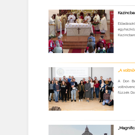
Kazincbar
Előadáso
egyházkö
Kazincbar
„A voltn
A Don Bo
voltnöven
fűzzék Don
„Magnific