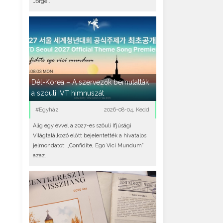
Jorge..
Dél-Korea – A szervezők bemutatták
a szöuli IVT himnuszát
#Egyház
2026-08-04, Kedd
Alig egy évvel a 2027-es szöuli Ifjúsági
Világtalálkozó előtt bejelentették a hivatalos
jelmondatot: „Confidite, Ego Vici Mundum”
azaz..