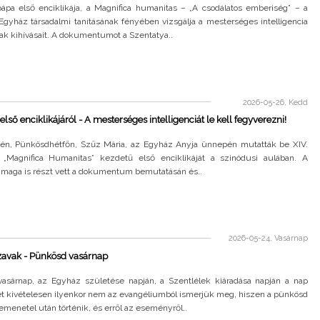
pápa első enciklikája, a Magnifica humanitas – „A csodálatos emberiség” – a
Egyház társadalmi tanításának fényében vizsgálja a mesterséges intelligencia
ak kihívásait. A dokumentumot a Szentatya..
2026-05-26, Kedd
első enciklikájáról - A mesterséges intelligenciát le kell fegyverezni!
én, Pünkösdhétfőn, Szűz Mária, az Egyház Anyja ünnepén mutatták be XIV.
„Magnifica Humanitas” kezdetű első enciklikáját a szinódusi aulában. A
 maga is részt vett a dokumentum bemutatásán és..
2026-05-24, Vasárnap
zavak - Pünkösd vasárnap
asárnap, az Egyház születése napján, a Szentlélek kiáradása napján a nap
 kivételesen ilyenkor nem az evangéliumból ismerjük meg, hiszen a pünkösd
enetel után történik, és erről az eseményről..