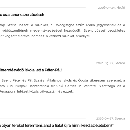
2026-05-25, Hétfő
o és a tanoncszerződések
nap Szent József, a munkás, a Boldogságos Szűz Mária jegyesének és a
 védőszentjének megemlékezésével kezdődött. Szent József becsületes
t végzett életével nemesíti a kétkezi munkát, amellyel..
2026-05-27, Szerda
eremtésvédő iskola lett a Péter-Pál!
 Szent Péter és Pál Szalézi Általános Iskola és Óvoda sikeresen szerepelt a
tolikus Püspöki Konferencia (MKPK) Caritas in Veritate Bizottsága és a
Pedagógiai Intézet közös pályázatán, és ezzel..
2026-05-27, Szerda
 olyan tereket teremteni, ahol a fiatal újra hinni kezd az életében?"