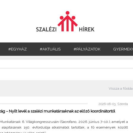
#EGYHÁZ
#AKTUÁLIS
#PÁLYÁZATOK
GYERMEK
Vissza a főolda
2026-06-03, Szerda
ág – Nyílt levél a szalézi munkatársaknak az előző koordinátortól
Munkatársak 6. Világkongresszusán (Sacrofano, 2026. június 7–10.), amelyet a
 alapításának 150. évfordulója alkalmából tartottak, a fő események között
az intézmény új világ-szintű..