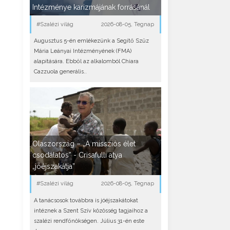
Intézménye karizmájának forrásánál
#Szalézi világ
2026-08-05, Tegnap
Augusztus 5-én emlékezünk a Segítő Szűz
Mária Leányai Intézményének (FMA)
alapítására. Ebből az alkalomból Chiara
Cazzuola generális..
Olaszország – „A missziós élet
csodálatos” - Crisafulli atya
„jóéjszakátja”
#Szalézi világ
2026-08-05, Tegnap
A tanácsosok továbbra is jóéjszakátokat
intéznek a Szent Szív közösség tagjaihoz a
szalézi rendfőnökségen. Július 31-én este