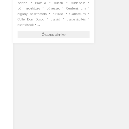
•
•
•
•
börtön
Brazília
búcsú
Budapest
•
•
•
bűnmegelőzés
bűvészet
Centenárium
•
•
•
cigány pasztoráció
cirkusz
Clarisseum
•
•
•
Colle Don Bosco
család
csapatépítés
• ...
cserkészek
Összes címke