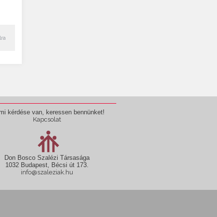
lra
mi kérdése van, keressen bennünket!
Kapcsolat
Don Bosco Szalézi Társasága
1032 Budapest, Bécsi út 173.
info@szaleziak.hu