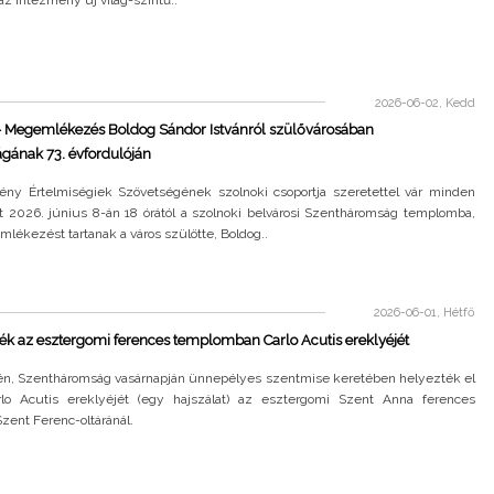
2026-06-02, Kedd
– Megemlékezés Boldog Sándor Istvánról szülővárosában
gának 73. évfordulóján
ény Értelmiségiek Szövetségének szolnoki csoportja szeretettel vár minden
t 2026. június 8-án 18 órától a szolnoki belvárosi Szentháromság templomba,
lékezést tartanak a város szülötte, Boldog..
2026-06-01, Hétfő
ék az esztergomi ferences templomban Carlo Acutis ereklyéjét
én, Szentháromság vasárnapján ünnepélyes szentmise keretében helyezték el
lo Acutis ereklyéjét (egy hajszálat) az esztergomi Szent Anna ferences
zent Ferenc-oltáránál.