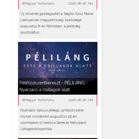
#Magyar Tartomány
2026-08-06, Ma
Új nővérrel gazdagodott a Segítő Szűz Mária
Leányainak magyarországi közössége:
augusztus 6-án Rómában, a jelöltség,
posztulátus,..
Péliföldszentkereszt - PÉLILÁNG -
Nyárzáró a csillagok alatt
#Magyar Tartomány
2026-08-06, Ma
Nyárzáró, batyus jellegű, grillezős estre
hívnak mindenkit augusztus 29-én,
szombaton 17 órától a Gerecse Natúrpark
Látogatóközpontba..