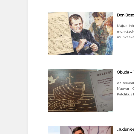
Don Bosc
Május hó
munkások
munkáskén
Óbuda – T
Az óbudai
Magyar Ka
Katolikus 
„Tudunk-e