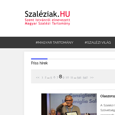
#MAGYAR TARTOMÁNY
#SZALÉZI VILÁG
Friss hírek
8
...
...
<<
1
2
5
6
7
9
10
11
541
542
>>
Olaszorsz
A Szalézi 
Szövetség
szerepelt 