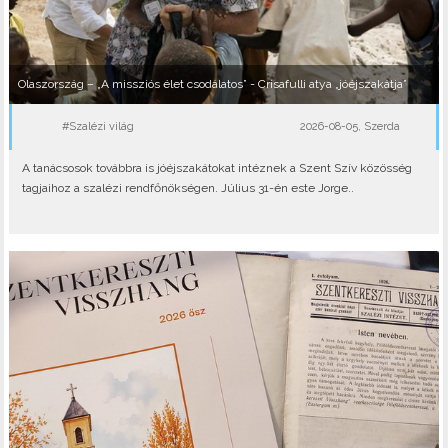
Olaszország – „A missziós élet csodálatos” - Crisafulli atya „jóéjszakátja”
#Szalézi világ
2026-08-05, Szerda
A tanácsosok továbbra is jóéjszakátokat intéznek a Szent Szív közösség
tagjaihoz a szalézi rendfőnökségen. Július 31-én este Jorge..