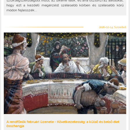
szükségszerűségből indul, az sikerré válik, és arra ösztönzi az alkotókat,
hogy ezt a kezdeti megérzést szélesebb körben és szélesebb körű
módon fejlesszék...
2026-02-14, Szombat
A rendfőnök februári üzenete - Következetesség: a külső és belső élet
összhangja