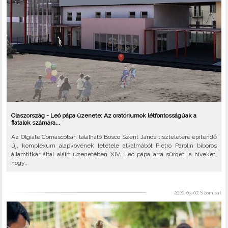
Olaszország - Leó pápa üzenete: Az oratóriumok létfontosságúak a
fiatalok számára...
Az Olgiate Comascóban található Bosco Szent János tiszteletére építendő
új, komplexum alapkövének letétele alkalmából Pietro Parolin bíboros
államtitkár által aláírt üzenetében XIV. Leó pápa arra sürgeti a híveket,
hogy..
2026-03-07, Szombat