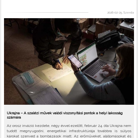
2026-02-25, Szerda
Ukrajna – A szalézi művek valódi viszonyítási pontok a helyi lakosság
számára
Az orosz invázió kezdete, négy évvel ezelőtt, február 24. óta Ukrajna nem
tudott megnyugodni, energetikai infrastruktúrája továbbra is súlyos
károkat szenved a bombázások miatt. Az erőműveket, alállomásokat és