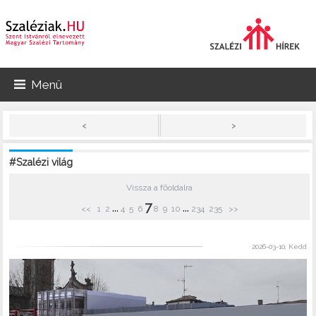
Menü
>
<
#Szalézi világ
Vissza a főoldalra
7
...
...
<<
1
2
4
5
6
8
9
10
234
235
>>
2026-03-10, Kedd