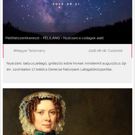
Péliföldszentkereszt - PÉLILÁNG - Nyárzáró a csillagok alatt
#Magyar Tartomány
2026-08-06, Csütörtök
Nyárzáró, batyus jellegű, grillezős estre hívnak mindenkit augusztus 29-
én, szombaton 17 órától a Gerecse Natúrpark Látogatóközpontba..