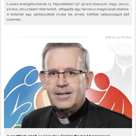
Lukács evangéliumának 11. fejezetében (37–41) azt olvassuk, hogy Jézus,
amikor Jeruzsálem felé tartott, elfogadta egy farizeus meghívását ebédre.
A történet egy párbeszédet mutat be, amely kétféle vallásosságot állít
szembe:..
2026-02-13, Péntek