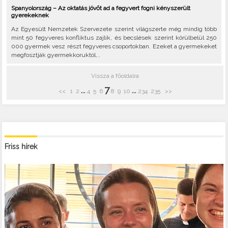
Spanyolország – Az oktatás jövőt ad a fegyvert fogni kényszerült
gyerekeknek
Az Egyesült Nemzetek Szervezete szerint világszerte még mindig több
mint 50 fegyveres konfliktus zajlik, és becslések szerint körülbelül 250
000 gyermek vesz részt fegyveres csoportokban. Ezeket a gyermekeket
megfosztják gyermekkoruktól,..
Vissza a főoldalra
7
...
...
<<
1
2
4
5
6
8
9
10
234
235
>>
Friss hírek