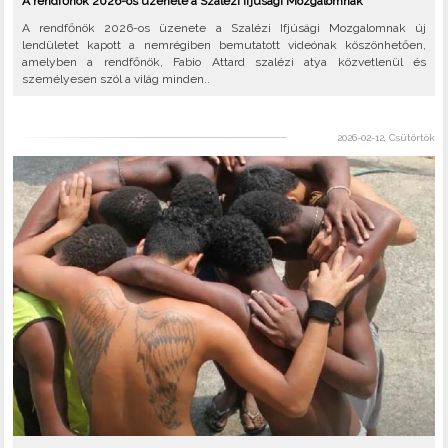
A rendfőnök 2026-os üzenete a Szalézi Ifjúsági Mozgalomnak
A rendfőnök 2026-os üzenete a Szalézi Ifjúsági Mozgalomnak új
lendületet kapott a nemrégiben bemutatott videónak köszönhetően,
amelyben a rendfőnök, Fabio Attard szalézi atya közvetlenül és
személyesen szól a világ minden..
2026-02-12, Csütörtök