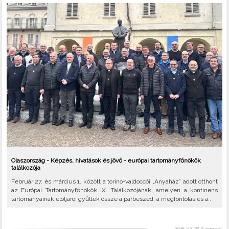
Olaszország - Képzés, hivatások és jövő - európai tartományfőnökök
találkozója
Február 27. és március 1. között a torino-valdoccói „Anyaház” adott otthont
az Európai Tartományfőnökök IX. Találkozójának, amelyen a kontinens
tartományainak elöljárói gyűltek össze a párbeszéd, a megfontolás és a..
2026-02-28, Szombat