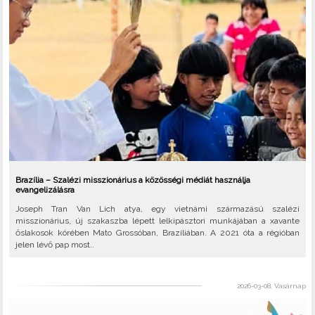
Brazília – Szalézi misszionárius a közösségi médiát használja
evangelizálásra
Joseph Tran Van Lich atya, egy vietnámi származású szalézi
misszionárius, új szakaszba lépett lelkipásztori munkájában a xavante
őslakosok körében Mato Grossóban, Brazíliában. A 2021 óta a régióban
jelen lévő pap most..
2026-03-08, Vasárnap