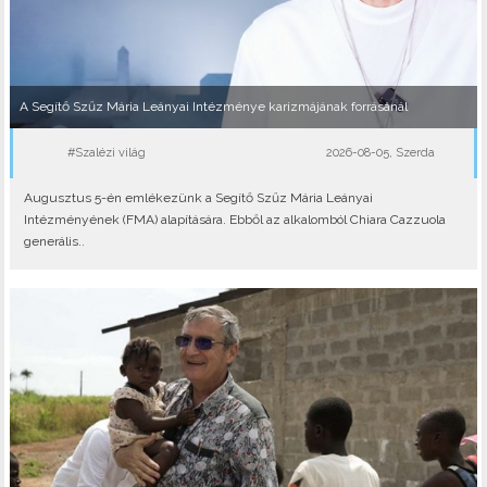
A Segítő Szűz Mária Leányai Intézménye karizmájának forrásánál
#Szalézi világ
2026-08-05, Szerda
Augusztus 5-én emlékezünk a Segítő Szűz Mária Leányai
Intézményének (FMA) alapítására. Ebből az alkalomból Chiara Cazzuola
generális..