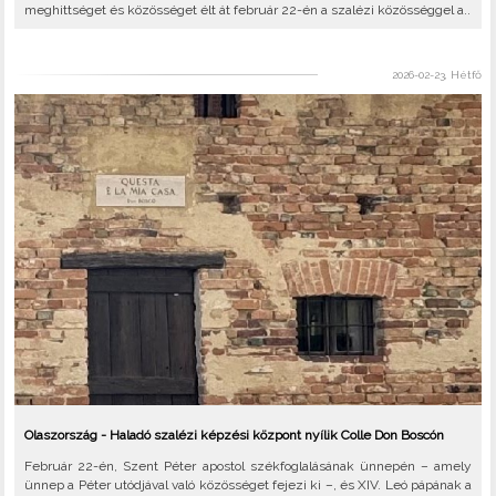
meghittséget és közösséget élt át február 22-én a szalézi közösséggel a..
2026-02-23, Hétfő
Olaszország - Haladó szalézi képzési központ nyílik Colle Don Boscón
Február 22-én, Szent Péter apostol székfoglalásának ünnepén – amely
ünnep a Péter utódjával való közösséget fejezi ki –, és XIV. Leó pápának a