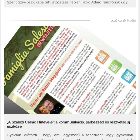
Szent Szív-bazilikába tett látogatása napján Fabio Attard rendfőnök úgy..
2026-02-16, Hétfő
„A Szalézi Család Hírlevele”: a kommunikáció, párbeszéd és részvétel új
eszköze
Gyakran előfordul, hogy ami egyszerű kísérletként vagy gyakorlati