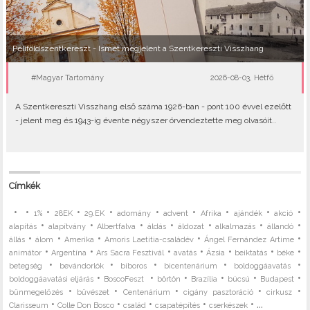
Péliföldszentkereszt - Ismét megjelent a Szentkereszti Visszhang
#Magyar Tartomány
2026-08-03, Hétfő
A Szentkereszti Visszhang első száma 1926-ban - pont 100 évvel ezelőtt
- jelent meg és 1943-ig évente négyszer örvendeztette meg olvasóit..
Címkék
•
•
•
•
•
•
•
•
•
•
1%
28EK
29.EK
adomány
advent
Afrika
ajándék
akció
•
•
•
•
•
•
•
alapítás
alapítvány
Albertfalva
áldás
áldozat
alkalmazás
állandó
•
•
•
•
•
állás
álom
Amerika
Amoris Laetitia-családév
Ángel Fernández Artime
•
•
•
•
•
•
•
animátor
Argentína
Ars Sacra Fesztivál
avatás
Ázsia
beiktatás
béke
•
•
•
•
•
betegség
bevándorlók
bíboros
bicentenárium
boldoggáavatás
•
•
•
•
•
•
boldoggáavatási eljárás
BoscoFeszt
börtön
Brazília
búcsú
Budapest
•
•
•
•
•
bűnmegelőzés
bűvészet
Centenárium
cigány pasztoráció
cirkusz
•
•
•
•
• ...
Clarisseum
Colle Don Bosco
család
csapatépítés
cserkészek