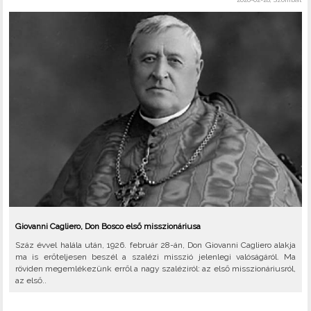
Giovanni Cagliero, Don Bosco első misszionáriusa
Száz évvel halála után, 1926. február 28-án, Don Giovanni Cagliero alakja
ma is erőteljesen beszél a szalézi misszió jelenlegi valóságáról. Ma
röviden megemlékezünk erről a nagy szaléziról: az első misszionáriusról,
az első..