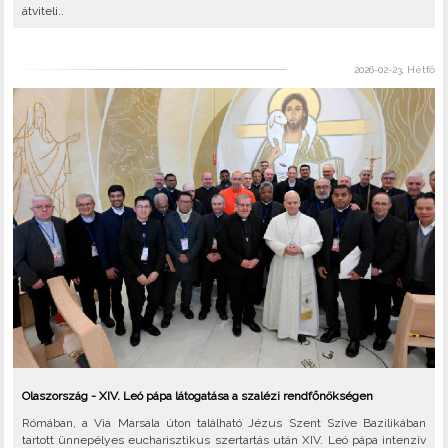
átviteli..
2026-02-23, Hétfő
Olaszország - XIV. Leó pápa látogatása a szalézi rendfőnökségen
Rómában, a Via Marsala úton található Jézus Szent Szíve Bazilikában
tartott ünnepélyes eucharisztikus szertartás után XIV. Leó pápa intenzív