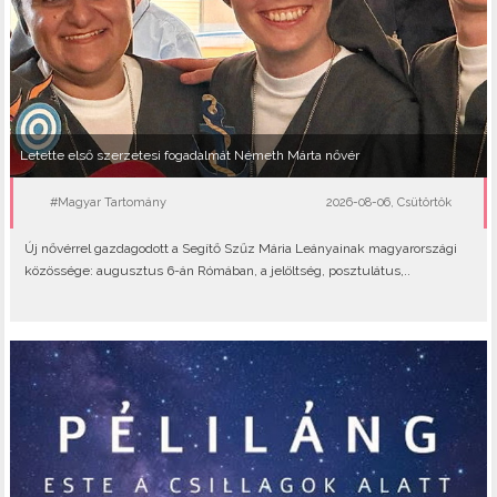
Letette első szerzetesi fogadalmát Németh Márta nővér
#Magyar Tartomány
2026-08-06, Csütörtök
Új nővérrel gazdagodott a Segítő Szűz Mária Leányainak magyarországi
közössége: augusztus 6-án Rómában, a jelöltség, posztulátus,..