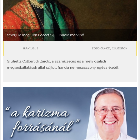
Ismerjük meg Don Boscót 14. – Barolo márkinő
#Aktuális
2026-08-06, Csütörtök
Giulietta Colbert di Barolo, a száműzetés és a mély családi
megpróbáltatások által sújtott francia nemesasszony egész életét..