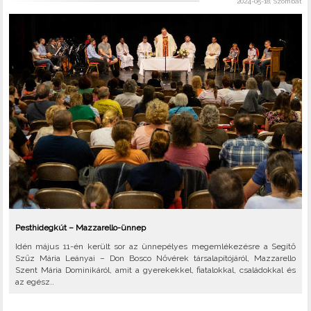
2024-05-18, Szombat
Pesthidegkút – Mazzarello-ünnep
Idén május 11-én került sor az ünnepélyes megemlékezésre a Segítő
Szűz Mária Leányai – Don Bosco Nővérek társalapítójáról, Mazzarello
Szent Mária Dominikáról, amit a gyerekekkel, fiatalokkal, családokkal és
az egész..