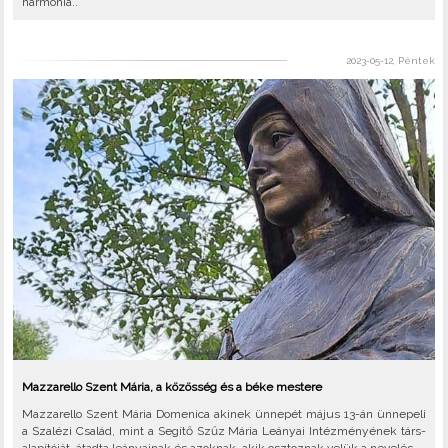
harmónia..
2023-05-12, Péntek
Mazzarello Szent Mária, a közösség és a béke mestere
Mazzarello Szent Mária Domenica akinek ünnepét május 13-án ünnepeli
a Szalézi Család, mint a Segítő Szűz Mária Leányai Intézményének társ-