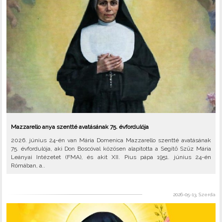
Mazzarello anya szentté avatásának 75. évfordulója
2026. június 24-én van Mária Domenica Mazzarello szentté avatásának
75. évfordulója, aki Don Boscóval közösen alapította a Segítő Szűz Mária
Leányai Intézetet (FMA), és akit XII. Pius pápa 1951. június 24-én
Rómában, a..
2026-05-13, Szerda