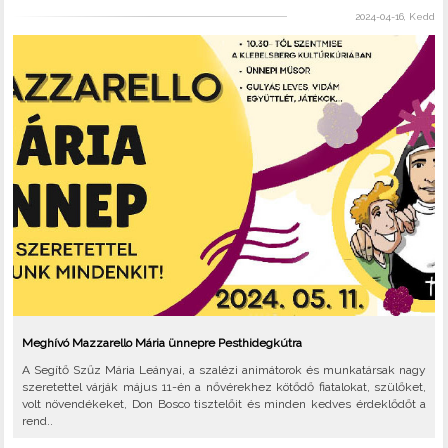
2024-04-16, Kedd
Meghívó Mazzarello Mária ünnepre Pesthidegkútra
A Segítő Szűz Mária Leányai, a szalézi animátorok és munkatársak nagy
szeretettel várják május 11-én a nővérekhez kötődő fiatalokat, szülőket,
volt növendékeket, Don Bosco tisztelőit és minden kedves érdeklődőt a
rend..