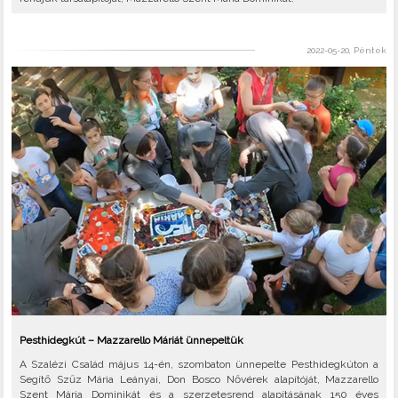
2022-05-20, Péntek
Pesthidegkút – Mazzarello Máriát ünnepeltük
A Szalézi Család május 14-én, szombaton ünnepelte Pesthidegkúton a
Segítő Szűz Mária Leányai, Don Bosco Nővérek alapítóját, Mazzarello
Szent Mária Dominikát és a szerzetesrend alapításának 150 éves