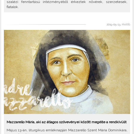
szalézi fenntartású intézményéből érkeztek nővérek, szerzetesek,
fiatalok.
2019-05-13, Hétfő
Mazzarello Mária, aki az átlagos szövevényei között megélte a rendkívülit
Május 13-án, liturgikus emléknapján Mazzarello Szent Mária Dominikára,