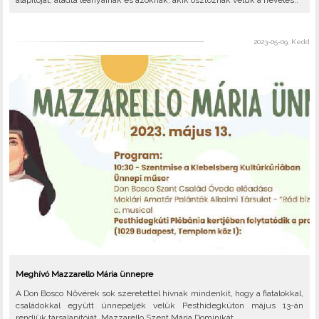
alapítóját, átadta leányainak és azoknak, akik osztoznak velük a nevelés..
2023-05-09, Kedd
Meghívó Mazzarello Mária ünnepre
A Don Bosco Nővérek sok szeretettel hívnak mindenkit, hogy a fiatalokkal,
családokkal együtt ünnepeljék velük Pesthidegkúton május 13-án
rendjük társalapítóját, Mazzarello Szent Mária Dominikát.