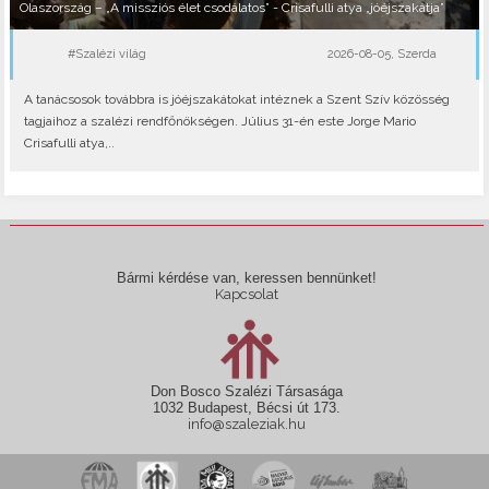
Olaszország – „A missziós élet csodálatos” - Crisafulli atya „jóéjszakátja”
#Szalézi világ
2026-08-05, Szerda
A tanácsosok továbbra is jóéjszakátokat intéznek a Szent Szív közösség
tagjaihoz a szalézi rendfőnökségen. Július 31-én este Jorge Mario
Crisafulli atya,..
Bármi kérdése van, keressen bennünket!
Kapcsolat
Don Bosco Szalézi Társasága
1032 Budapest, Bécsi út 173.
info@szaleziak.hu