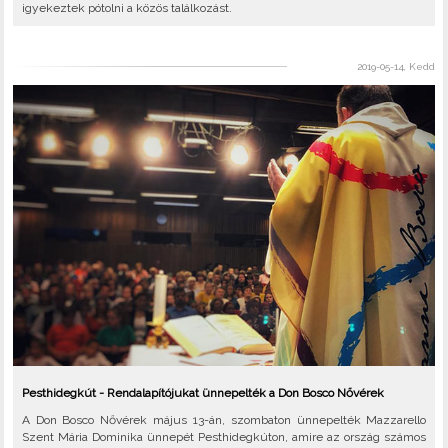
igyekeztek pótolni a közös találkozást.
2019-05-14, Kedd
Pesthidegkút - Rendalapítójukat ünnepelték a Don Bosco Nővérek
A Don Bosco Nővérek május 13-án, szombaton ünnepelték Mazzarello
Szent Mária Dominika ünnepét Pesthidegkúton, amire az ország számos