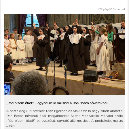
2023-05-20, Szombat
„Rád bízom őket!” - egyedülálló musical a Don Bosco nővéreknél
A pesthidegkúti premier után Egerben és Makláron is nagy sikert aratott a
Don Bosco nővérek által megálmodott Szent Mazzarello Máriáról szóló
„Rád bízom őket!” elnevezésű, egyedülálló musical. A produkciót május
13-án..