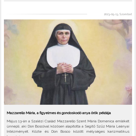
2023-05-13, Szombat
Mazzarello Mária, a figyelmes és gondoskodó anya örök példája
Május 13-án a Szalézi Család Mazzarello Szent Mária Domenica emlékét
ünnepli, aki Don Boscóval közösen alapította a Segítő Szűz Mária Leányai
Intézményét. Közte és Don Bosco között mélységes karizmatikus