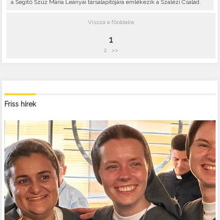
a Segítő Szűz Mária Leányai társalapítójára emlékezik a Szalézi Család.
Vissza a főoldalra
1
2
>>
Friss hírek