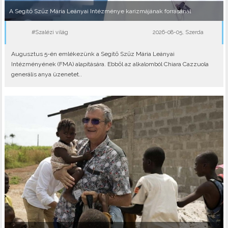
A Segítő Szűz Mária Leányai Intézménye karizmájának forrásánál
#Szalézi világ
2026-08-05, Szerda
Augusztus 5-én emlékezünk a Segítő Szűz Mária Leányai
Intézményének (FMA) alapítására. Ebből az alkalomból Chiara Cazzuola
generális anya üzenetet..