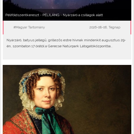
Péliföldszentkereszt - PÉLILÁNG - Nyárzáró a csillagok alatt
#Magyar Tartomány
2026-08-06, Tegnap
Nyárzáró, batyus jellegű, grillezős estre hívnak mindenkit augusztus 29-
én, szombaton 17 órától a Gerecse Natúrpark Látogatóközpontba..