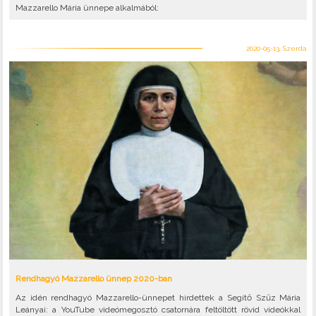
Mazzarello Mária ünnepe alkalmából:
2020-05-13, Szerda
Rendhagyó Mazzarello ünnep 2020-ban
Az idén rendhagyó Mazzarello-ünnepet hirdettek a Segítő Szűz Mária
Leányai: a YouTube videómegosztó csatornára feltöltött rövid videókkal