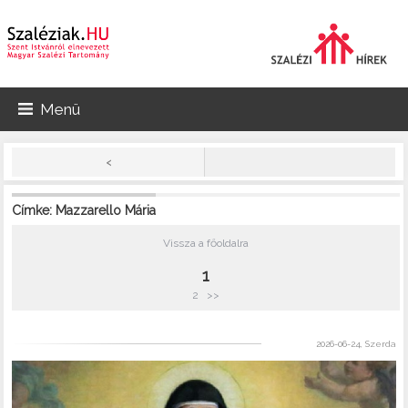
Menü
<
Címke: Mazzarello Mária
Vissza a főoldalra
1
2
>>
2026-06-24, Szerda