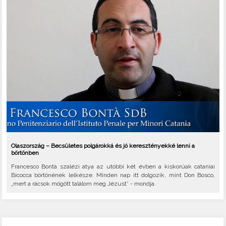
Olaszország – Becsületes polgárokká és jó keresztényekké lenni a
börtönben
Francesco Bontà szalézi atya az utóbbi két évben a kiskorúak cataniai
Bicocca börtönének lelkésze. Minden nap itt dolgozik, mint Don Bosco,
„mert a rácsok mögött találom meg Jézust” - mondja.