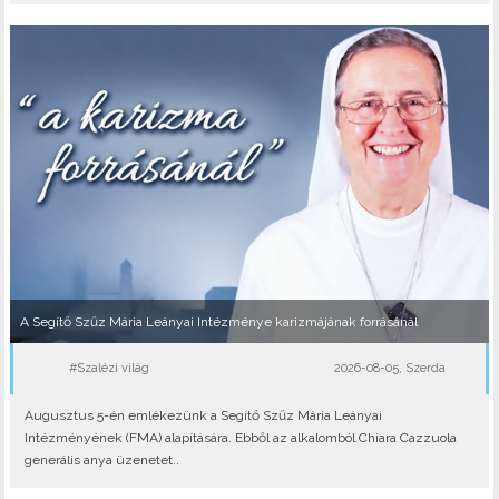
A Segítő Szűz Mária Leányai Intézménye karizmájának forrásánál
#Szalézi világ
2026-08-05, Szerda
Augusztus 5-én emlékezünk a Segítő Szűz Mária Leányai
Intézményének (FMA) alapítására. Ebből az alkalomból Chiara Cazzuola
generális anya üzenetet..