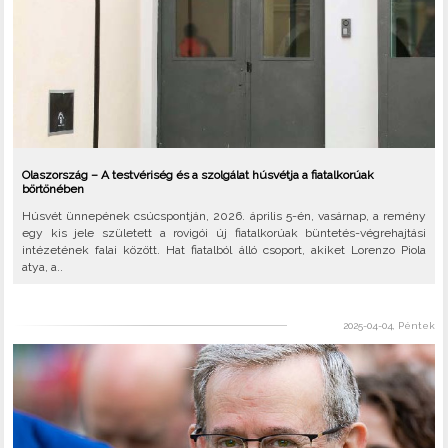
Olaszország – A testvériség és a szolgálat húsvétja a fiatalkorúak
börtönében
Húsvét ünnepének csúcspontján, 2026. április 5-én, vasárnap, a remény
egy kis jele született a rovigói új fiatalkorúak büntetés-végrehajtási
intézetének falai között. Hat fiatalból álló csoport, akiket Lorenzo Piola
atya, a..
2025-04-04, Péntek