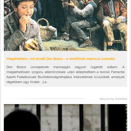
Megértettem, mit érzett Don Bosco – a rendfőnök márciusi üzenete
Don Bosco ünnepének másnapján nagyon izgatott voltam. A
meglehetősen szigorú ellenőrzések után átléphettem a torinói Ferrante
Aporti Fiatalkorúak Büntetésvégrehajtási Intézetének küszöbét, amelyet
régebben úgy hívtak: „La..
2023-02-04, Szombat