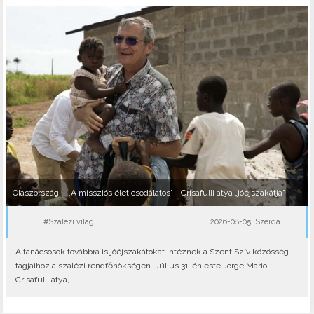
Olaszország – „A missziós élet csodálatos” - Crisafulli atya „jóéjszakátja”
#Szalézi világ
2026-08-05, Szerda
A tanácsosok továbbra is jóéjszakátokat intéznek a Szent Szív közösség
tagjaihoz a szalézi rendfőnökségen. Július 31-én este Jorge Mario
Crisafulli atya,..