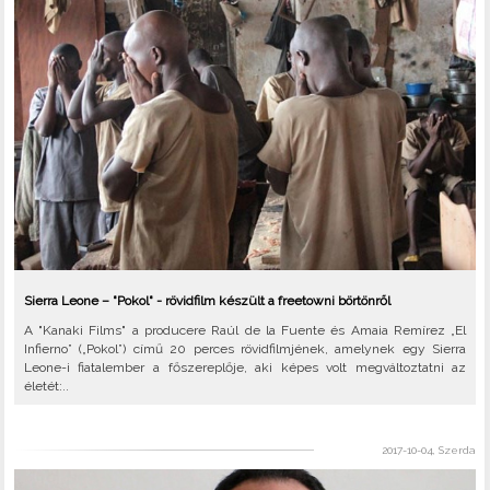
Sierra Leone – "Pokol" - rövidfilm készült a freetowni börtönről
A "Kanaki Films" a producere Raúl de la Fuente és Amaia Remírez „El
Infierno” („Pokol”) című 20 perces rövidfilmjének, amelynek egy Sierra
Leone-i fiatalember a főszereplője, aki képes volt megváltoztatni az
életét:..
2017-10-04, Szerda