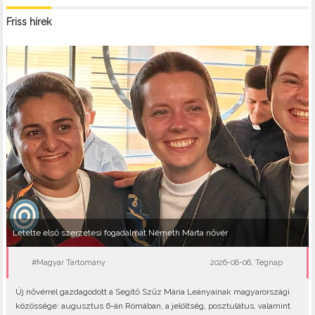
Friss hírek
Letette első szerzetesi fogadalmát Németh Márta nővér
#Magyar Tartomány
2026-08-06, Tegnap
Új nővérrel gazdagodott a Segítő Szűz Mária Leányainak magyarországi
közössége: augusztus 6-án Rómában, a jelöltség, posztulátus, valamint