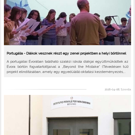
Portugália - Diákok vesznek részt egy zenei projektben a helyi börtönnel
A portugáliai Évorában található szalézi iskola diákjai együttműködtek az
Évora börtön fogvatartottjaival a „Beyond the Mistake” (Tévedésen túl)
projekt elindításában, amely egy egyedülálló oktatási kezdeményezés,..
2026-04-08, Szerda