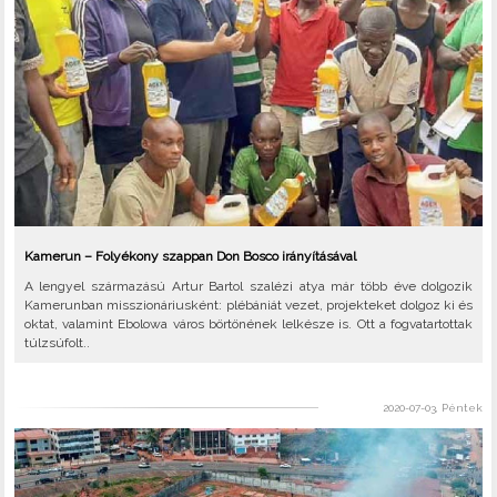
Kamerun – Folyékony szappan Don Bosco irányításával
A lengyel származású Artur Bartol szalézi atya már több éve dolgozik
Kamerunban misszionáriusként: plébániát vezet, projekteket dolgoz ki és
oktat, valamint Ebolowa város börtönének lelkésze is. Ott a fogvatartottak
túlzsúfolt..
2020-07-03, Péntek