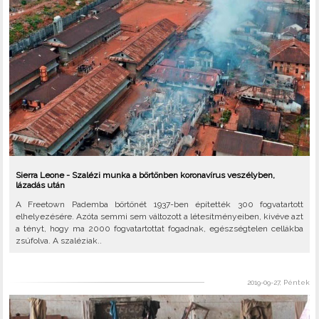
Sierra Leone - Szalézi munka a börtönben koronavírus veszélyben,
lázadás után
A Freetown Pademba börtönét 1937-ben építették 300 fogvatartott
elhelyezésére. Azóta semmi sem változott a létesítményeiben, kivéve azt
a tényt, hogy ma 2000 fogvatartottat fogadnak, egészségtelen cellákba
zsúfolva. A szaléziak..
2019-09-27, Péntek