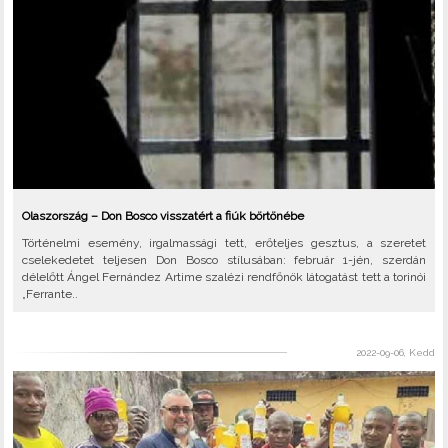
Olaszország – Don Bosco visszatért a fiúk börtönébe
Történelmi esemény, irgalmassági tett, erőteljes gesztus, a szeretet
cselekedetet teljesen Don Bosco stílusában: február 1-jén, szerdán
délelőtt Ángel Fernández Artime szalézi rendfőnök látogatást tett a torinói
„Ferrante..
2022-09-06, Kedd