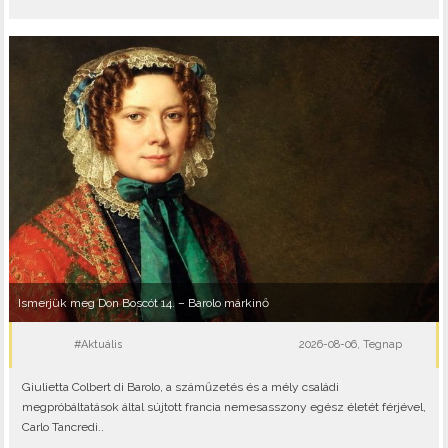
Ismerjük meg Don Boscót 14. – Barolo márkinő
#Aktuális
2026-08-06, Tegnap
Giulietta Colbert di Barolo, a száműzetés és a mély családi
megpróbáltatások által sújtott francia nemesasszony egész életét férjével,
Carlo Tancredi..