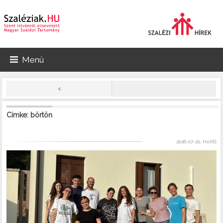
Menü
<
Címke: börtön
2026-07-20, Hétfő