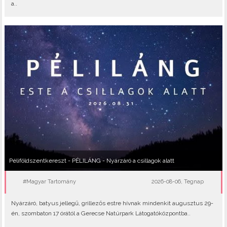
a..
Péliföldszentkereszt - PÉLILÁNG - Nyárzáró a csillagok alatt
#Magyar Tartomány
2026-08-06, Tegnap
Nyárzáró, batyus jellegű, grillezős estre hívnak mindenkit augusztus 29-
én, szombaton 17 órától a Gerecse Natúrpark Látogatóközpontba..