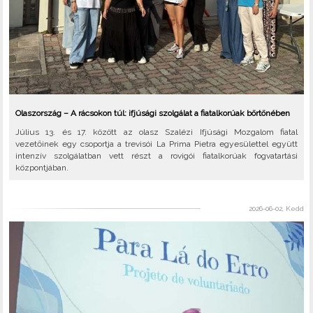
Olaszország – A rácsokon túl: ifjúsági szolgálat a fiatalkorúak börtönében
Július 13. és 17. között az olasz Szalézi Ifjúsági Mozgalom fiatal
vezetőinek egy csoportja a trevisói La Prima Pietra egyesülettel együtt
intenzív szolgálatban vett részt a rovigói fiatalkorúak fogvatartási
központjában.
2026-06-02, Kedd