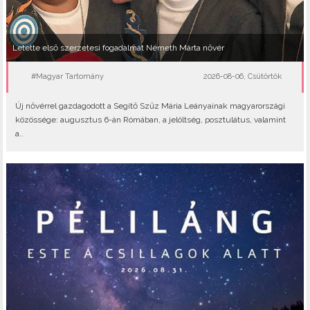
Letette első szerzetesi fogadalmát Németh Márta nővér
#Magyar Tartomány
2026-08-06, Csütörtök
Új nővérrel gazdagodott a Segítő Szűz Mária Leányainak magyarországi
közössége: augusztus 6-án Rómában, a jelöltség, posztulátus, valamint
a..