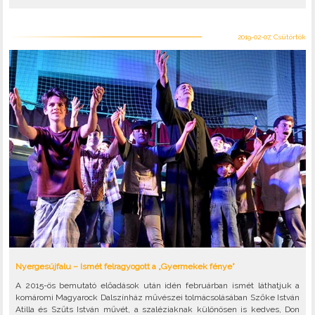
2019-02-07, Csütörtök
Nyergesújfalu – Ismét felragyogott a „Gyermekek fénye”
A 2015-ös bemutató előadások után idén februárban ismét láthatjuk a
komáromi Magyarock Dalszínház művészei tolmácsolásában Szőke István
Atilla és Szűts István művét, a szaléziaknak különösen is kedves, Don