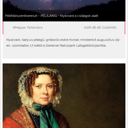
Péliföldszentkereszt - PÉLILÁNG - Nyárzáró a csillagok alatt
#Magyar Tartomány
2026-08-06, Csütörtök
Nyárzáró, batyus jellegű, grillezős estre hívnak mindenkit augusztus 29-
én, szombaton 17 órától a Gerecse Natúrpark Látogatóközpontba..