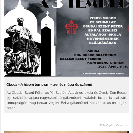
Óbuda - A három templom – zenés műsor és színmű
Az Óbudai Szent Péter és Pál Szalézi Általános Iskola és Óvoda Don Bosco
égi születésnapjára nagyszabású gálaműsort mutatott be az iskolai zárt
ünnepségén még január végén. Ezt a gálaműsort hozzák el és mutatják
be az..
2024-03-24, Vasárnap