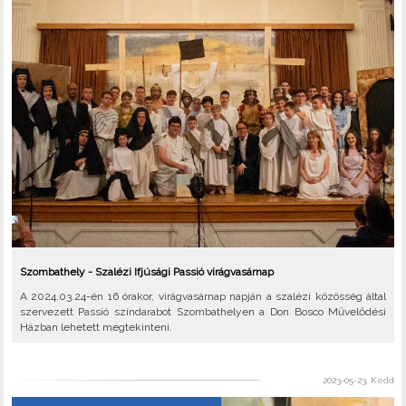
Szombathely - Szalézi Ifjúsági Passió virágvasárnap
A 2024.03.24-én 16 órakor, virágvasárnap napján a szalézi közösség által
szervezett Passió színdarabot Szombathelyen a Don Bosco Művelődési
Házban lehetett megtekinteni.
2023-05-23, Kedd