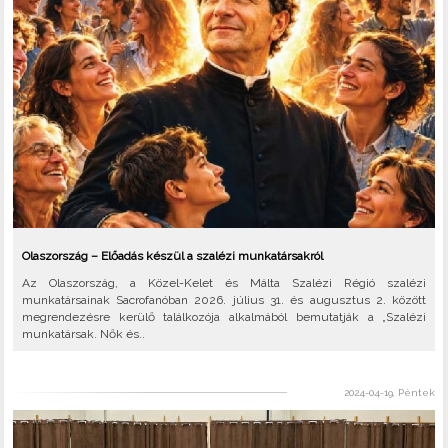
Olaszország – Előadás készül a szalézi munkatársakról
Az Olaszország, a Közel-Kelet és Málta Szalézi Régió szalézi
munkatársainak Sacrofanóban 2026. július 31. és augusztus 2. között
megrendezésre kerülő találkozója alkalmából bemutatják a „Szalézi
munkatársak. Nők és..
2024-04-19, Péntek