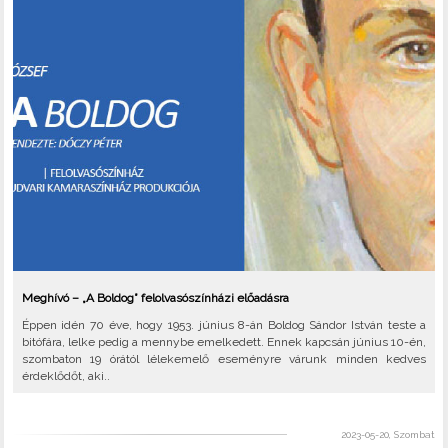
Meghívó – „A Boldog” felolvasószínházi előadásra
Éppen idén 70 éve, hogy 1953. június 8-án Boldog Sándor István teste a
bitófára, lelke pedig a mennybe emelkedett. Ennek kapcsán június 10-én,
szombaton 19 órától lélekemelő eseményre várunk minden kedves
érdeklődőt, aki..
2023-05-20, Szombat