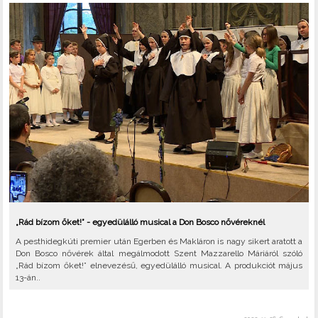
„Rád bízom őket!” - egyedülálló musical a Don Bosco nővéreknél
A pesthidegkúti premier után Egerben és Makláron is nagy sikert aratott a
Don Bosco nővérek által megálmodott Szent Mazzarello Máriáról szóló
„Rád bízom őket!” elnevezésű, egyedülálló musical. A produkciót május
13-án..