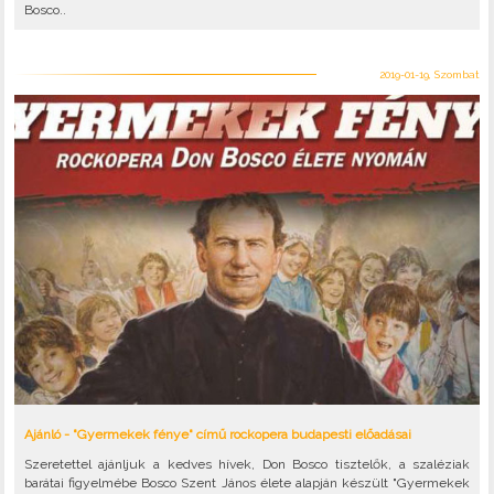
Bosco..
2019-01-19, Szombat
Ajánló - "Gyermekek fénye" című rockopera budapesti előadásai
Szeretettel ajánljuk a kedves hívek, Don Bosco tisztelők, a szaléziak
barátai figyelmébe Bosco Szent János élete alapján készült "Gyermekek