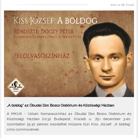
2022-11-08, Kedd
„A boldog” az Óbudai Don Bosco Oratórium és Közösségi Házban
A MKUK - Udvari Kamaraszínház az Óbudai Don Bosco Oratórium és
Közösségi Házban (1032 Budapest, Kiscelli u. 79.) december 3-án,
szombaton 19.30 perces kezdettel műsorra tűzi Kiss József: „A boldog”
című színművének..