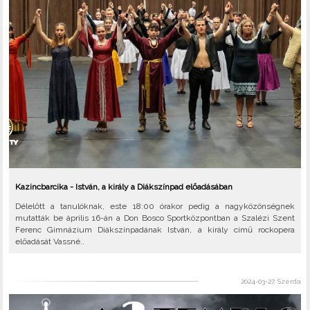
Kazincbarcika - István, a király a Diákszínpad előadásában
Délelőtt a tanulóknak, este 18:00 órakor pedig a nagyközönségnek
mutatták be április 16-án a Don Bosco Sportközpontban a Szalézi Szent
Ferenc Gimnázium Diákszínpadának István, a király című rockopera
előadását Vassné..
2024-03-27, Szerda