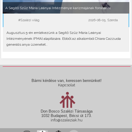
A Segítő Szűz Mária Leányai Intézménye karizmájának forrásánál
#Szalézi világ
2026-08-05, Szerda
Augusztus 5-én emlékezünk a Segítő Szűz Mária Leányai
Intézményének (FMA) alapítására. Ebből az alkalomból Chiara Cazzuola
generális anya üzenetet..
Bármi kérdése van, keressen bennünket!
Kapcsolat
Don Bosco Szalézi Társasága
1032 Budapest, Bécsi út 173.
info@szaleziak.hu