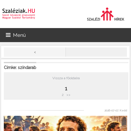
Menü
<
Címke: színdarab
Vissza a főoldalra
1
2
>>
2026-07-07, Kedd