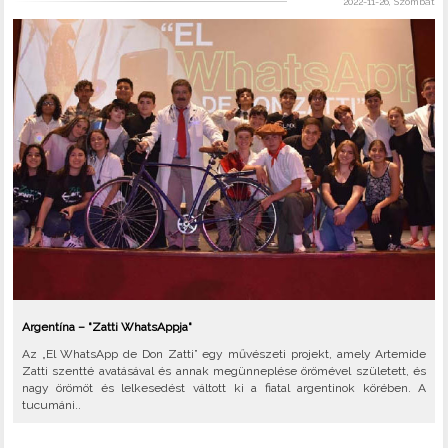
2022-11-26, Szombat
Argentína – "Zatti WhatsAppja"
Az „El WhatsApp de Don Zatti” egy művészeti projekt, amely Artemide
Zatti szentté avatásával és annak megünneplése örömével született, és
nagy örömöt és lelkesedést váltott ki a fiatal argentinok körében. A
tucumáni..