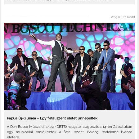
2019-08-27, Kedd
Pápua Új-Guinea – Egy fiatal szent életét ünnepelték
A Don Bosco Műszaki Iskola (DBTS) hallgatói augusztus 14-én Gabutuban
egy musicallal emlékeztek a fiatal szent, Boldog Bartolomé Blanco
életére.