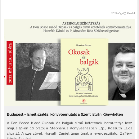
2022-05-17, Kedd
Budapest - Ismét szalézi könyvbemutató a Szent István Könyvhéten
A Don Bosco Kiadó Okosak és balgák című kötetének bemutatója lesz
május 19-én 16 órától a Stephanus Könyvesházban (Bp., Kossuth Lajos
utca 1.). A szerzővel, Horváth Dániel tanár úrral, a nyergesújfalui Zafféry
Károly Szalézi..