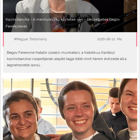
Kazincbarcika - A mennyország köztetek van – beszélgetés Begov
Ferencnével
#Magyar Tartomány
2026-08-10, Ma
Begov Ferencné Katalin szalézi munkatárs, a Katolikus Karitász
kazincbarcikai csoportjának alapító tagja több mint három évtizede áll a
legnehezebb sorsú..