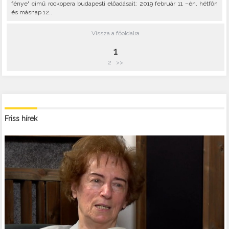
fénye" című rockopera budapesti előadásait: 2019 február 11 –én, hétfőn
és másnap 12..
Vissza a főoldalra
1
2
>>
Friss hírek