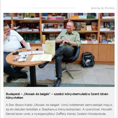
2022-05-20, Péntek
Budapest – „Okosak és balgák” – szalézi könyvbemutató a Szent István
Könyvhéten
A Don Bosco Kiadó „Okosak és balgák” című kötetének bemutatóját május
19-én délután tartották a Stephanus Könyvesházban. A szerzővel, Horváth
Dániel tanár úrral, a nyergesújfalui Zafféry Károly Szalézi Középiskola..