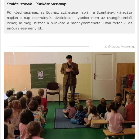
Szalézi szavak - Pünkösd vasárnap
Pünkösd vasárnap, az Egyház születése napján, a Szentlélek kiáradása
napján a nap eseményét kivételesen ilyenkor nem az evangéliumból
ismerjük meg, hiszen a pünkösd a mennybemenetel után történik, és
erről az eseményről..
2026-05-24, Vasárnap