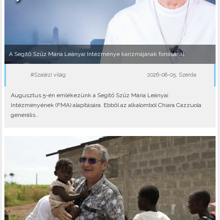
A Segítő Szűz Mária Leányai Intézménye karizmájának forrásánál
#Szalézi világ
2026-08-05, Szerda
Augusztus 5-én emlékezünk a Segítő Szűz Mária Leányai
Intézményének (FMA) alapítására. Ebből az alkalomból Chiara Cazzuola
generális..