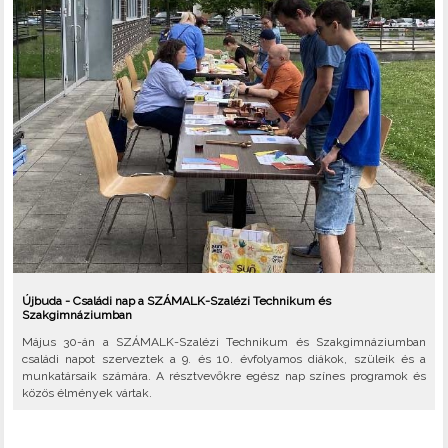
Újbuda - Családi nap a SZÁMALK-Szalézi Technikum és
Szakgimnáziumban
Május 30-án a SZÁMALK-Szalézi Technikum és Szakgimnáziumban
családi napot szerveztek a 9. és 10. évfolyamos diákok, szüleik és a
munkatársaik számára. A résztvevőkre egész nap színes programok és
közös élmények vártak.