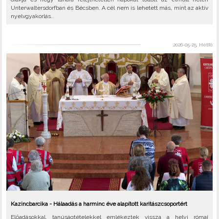
Unterwaltersdorfban és Bécsben. A cél nem is lehetett más, mint az aktív
nyelvgyakorlás..
2026-05-25, Hétfő
Kazincbarcika - Hálaadás a harminc éve alapított karitászcsoportért
Előadásokkal, tanúságtételekkel emlékeztek vissza a helyi római