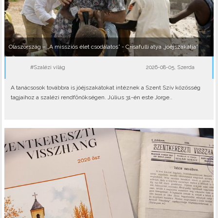
Olaszország – „A missziós élet csodálatos” - Crisafulli atya „jóéjszakátja”
#Szalézi világ
2026-08-05, Szerda
A tanácsosok továbbra is jóéjszakátokat intéznek a Szent Szív közösség
tagjaihoz a szalézi rendfőnökségen. Július 31-én este Jorge..