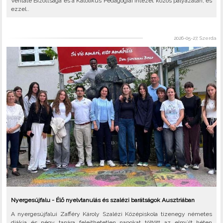
Veritate Bizottsága és a Katolikus Pedagógiai Intézet közös pályázatán, és
ezzel..
2026-05-27, Szerda
Nyergesújfalu - Élő nyelvtanulás és szalézi barátságok Ausztriában
A nyergesújfalui Zafféry Károly Szalézi Középiskola tizenegy németes
diákja és négy tanára felejthetetlen napokat töltött az elmúlt héten