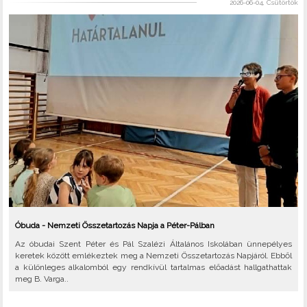
2026-06-04, Csütörtök
Óbuda - Nemzeti Összetartozás Napja a Péter-Pálban
Az óbudai Szent Péter és Pál Szalézi Általános Iskolában ünnepélyes
keretek között emlékeztek meg a Nemzeti Összetartozás Napjáról. Ebből
a különleges alkalomból egy rendkívül tartalmas előadást hallgathattak
meg B. Varga..