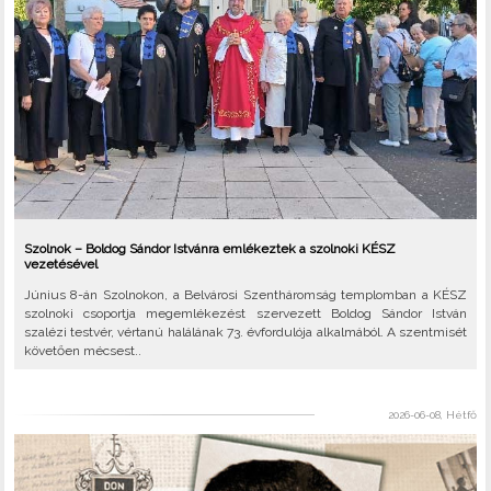
Szolnok – Boldog Sándor Istvánra emlékeztek a szolnoki KÉSZ
vezetésével
Június 8-án Szolnokon, a Belvárosi Szentháromság templomban a KÉSZ
szolnoki csoportja megemlékezést szervezett Boldog Sándor István
szalézi testvér, vértanú halálának 73. évfordulója alkalmából. A szentmisét
követően mécsest..
2026-06-08, Hétfő