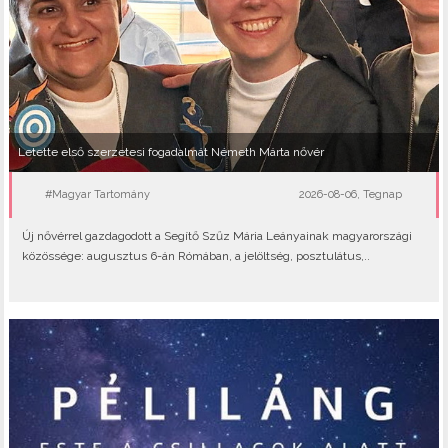
Letette első szerzetesi fogadalmát Németh Márta nővér
#Magyar Tartomány
2026-08-06, Tegnap
Új nővérrel gazdagodott a Segítő Szűz Mária Leányainak magyarországi
közössége: augusztus 6-án Rómában, a jelöltség, posztulátus,..