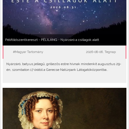
Péliföldszentkereszt - PÉLILÁNG - Nyárzáró a csillagok alatt
#Magyar Tartomány
2026-08-06, Tegnap
Nyárzáró, batyus jellegű, grillezős estre hívnak mindenkit augusztus 29-
én, szombaton 17 órától a Gerecse Natúrpark Látogatóközpontba..