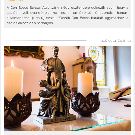
A Don Bosco Barátai Alapítvány négy esztendeje dolgozik azon, hogy a
szalézi voltnövendékek ne csak emlékeket őrizzenek, hanem
alkalmanként új és új szálak fűzzék Don Bosco barátait egymáshoz, a
szaléziakhoz és a hátrányos..
2026-05-24, Vasárnap