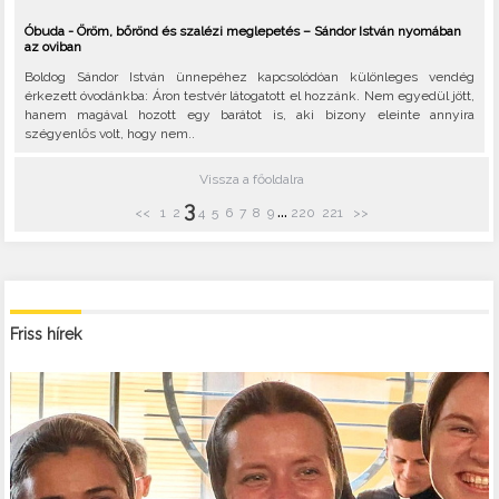
Óbuda - Öröm, bőrönd és szalézi meglepetés – Sándor István nyomában
az oviban
Boldog Sándor István ünnepéhez kapcsolódóan különleges vendég
érkezett óvodánkba: Áron testvér látogatott el hozzánk. Nem egyedül jött,
hanem magával hozott egy barátot is, aki bizony eleinte annyira
szégyenlős volt, hogy nem..
Vissza a főoldalra
3
...
<<
1
2
4
5
6
7
8
9
220
221
>>
Friss hírek