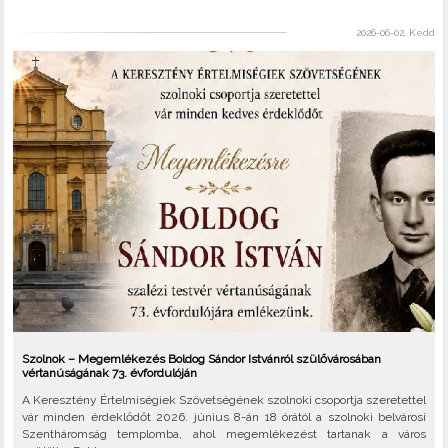
2026-06-02, Kedd
Szolnok – Megemlékezés Boldog Sándor Istvánról szülővárosában
vértanúságának 73. évfordulóján
A Keresztény Értelmiségiek Szövetségének szolnoki csoportja szeretettel
vár minden érdeklődőt 2026. június 8-án 18 órától a szolnoki belvárosi
Szentháromság templomba, ahol megemlékezést tartanak a város