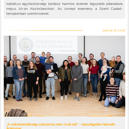
katolikus egyházközségi karitász harminc évének legszebb pillanataira
május 20-án Kazincbarcikán. Az ünnepi esemény a Szent Család-
templomban szentmisével..
2026-05-26, Kedd
„A voltnövendékség számomra nem múlt idő” – beszélgetés Németh
Ádámmal