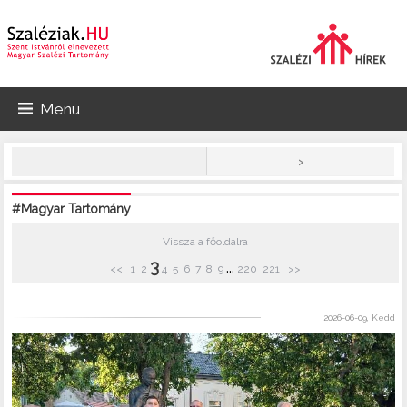
Menü
>
#Magyar Tartomány
Vissza a főoldalra
3
...
<<
1
2
4
5
6
7
8
9
220
221
>>
2026-06-09, Kedd