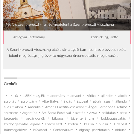
Péliföldszentkereszt - Ismét megjelent a Szentkereszti Visszhang
#Magyar Tartomány
2026-08-03, Hétfő
A Szentkereszti Visszhang első száma 1926-ban - pont 100 évvel ezelőtt
- jelent meg és 1943-ig évente négyszer örvendeztette meg olvasóit..
Címkék
•
•
•
•
•
•
•
•
•
•
1%
28EK
29.EK
adomány
advent
Afrika
ajándék
akció
•
•
•
•
•
•
•
alapítás
alapítvány
Albertfalva
áldás
áldozat
alkalmazás
állandó
•
•
•
•
•
állás
álom
Amerika
Amoris Laetitia-családév
Ángel Fernández Artime
•
•
•
•
•
•
•
animátor
Argentína
Ars Sacra Fesztivál
avatás
Ázsia
beiktatás
béke
•
•
•
•
•
betegség
bevándorlók
bíboros
bicentenárium
boldoggáavatás
•
•
•
•
•
•
boldoggáavatási eljárás
BoscoFeszt
börtön
Brazília
búcsú
Budapest
•
•
•
•
•
bűnmegelőzés
bűvészet
Centenárium
cigány pasztoráció
cirkusz