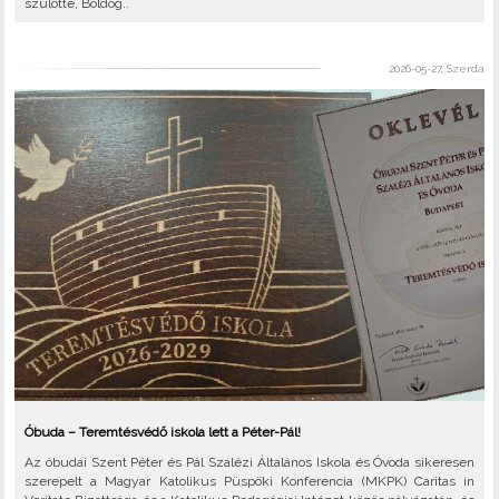
szülötte, Boldog..
2026-05-27, Szerda
Óbuda – Teremtésvédő iskola lett a Péter-Pál!
Az óbudai Szent Péter és Pál Szalézi Általános Iskola és Óvoda sikeresen
szerepelt a Magyar Katolikus Püspöki Konferencia (MKPK) Caritas in