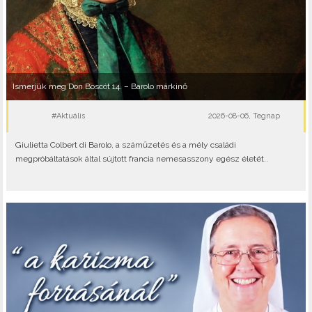
Ismerjük meg Don Boscót 14. – Barolo márkinő
#Aktuális
2026-08-06, Tegnap
Giulietta Colbert di Barolo, a száműzetés és a mély családi
megpróbáltatások által sújtott francia nemesasszony egész életét..