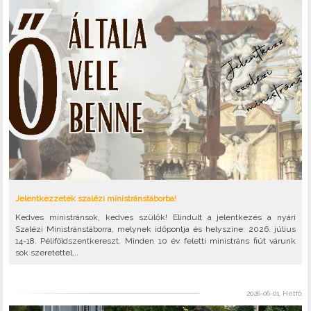
Jelentkezzetek szalézi ministránstáborba!
Kedves ministránsok, kedves szülők! Elindult a jelentkezés a nyári
Szalézi Ministránstáborra, melynek időpontja és helyszíne: 2026. július
14-18. Péliföldszentkereszt. Minden 10 év feletti ministráns fiút várunk
sok szeretettel,..
2026-06-01, Hétfő