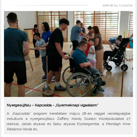
2026-06-04, Csütörtök
Nyergesújfalu – Kapcsolda - „Gyermeknapi vigadalom”
A „Kapcsolda” program keretében május 28-án reggel vendégségbe
indultunk a nyergesújfalui Zafféry Károly Szalézi Középiskolából 27
diákkal, Jakab atyával és Sabu atyával Esztergomba, a Montágh Imre
Általános Iskola és..