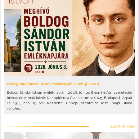
Boldogunk, Sándor István emléknapján: 2026. június 8.
Boldog Sándor István emléknapján, 2026. június 8-án, hétfőn szeretettel
hívnak és várnak közös ünneplésre a Clarisseumba (1045 Budapest, Árpád
út 199.), ahol 19 órai kezdettel ünnepi szentmise lesz, majd utána
vonulás..
2026-06-08, Hétfő