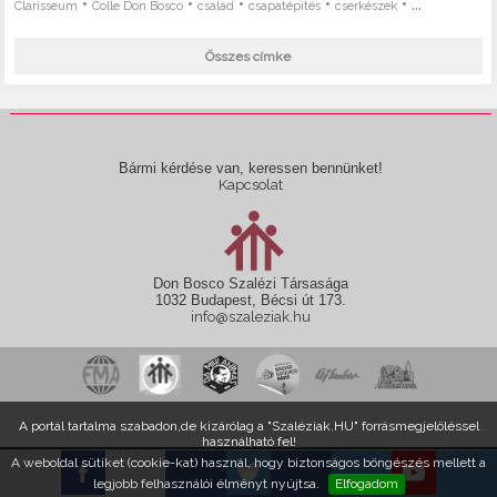
•
•
•
•
• ...
Clarisseum
Colle Don Bosco
család
csapatépítés
cserkészek
Összes címke
Bármi kérdése van, keressen bennünket!
Kapcsolat
Don Bosco Szalézi Társasága
1032 Budapest, Bécsi út 173.
info@szaleziak.hu
A portál tartalma szabadon,de kizárólag a "Szaléziak.HU" forrásmegjelöléssel
használható fel!
A weboldal sütiket (cookie-kat) használ, hogy biztonságos böngészés mellett a
legjobb felhasználói élményt nyújtsa.
Elfogadom