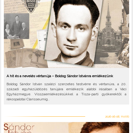
A hit és a nevelés vértanúja – Boldog Sándor Istvánra emlékezünk
Boldog Sándor István szalézi szerzetes testvérre és vértanúra, a 20.
századi egyházüldözés tanújára emlékezik alábbi írásában a Váci
Egyházmegye. Visszaemlékezésükkel a Tisza-parti gyökerektől a
rákospalotai Clarisseumig..
2026-06-08, Hétfő