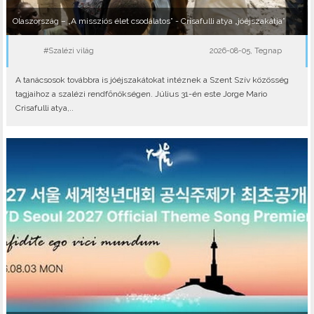
Olaszország – „A missziós élet csodálatos” - Crisafulli atya „jóéjszakátja”
#Szalézi világ
2026-08-05, Tegnap
A tanácsosok továbbra is jóéjszakátokat intéznek a Szent Szív közösség
tagjaihoz a szalézi rendfőnökségen. Július 31-én este Jorge Mario
Crisafulli atya,..