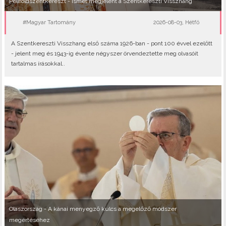
Péliföldszentkereszt - Ismét megjelent a Szentkereszti Visszhang
#Magyar Tartomány
2026-08-03, Hétfő
A Szentkereszti Visszhang első száma 1926-ban - pont 100 évvel ezelőtt
- jelent meg és 1943-ig évente négyszer örvendeztette meg olvasóit
tartalmas írásokkal..
Olaszország - A kánai menyegző kulcs a megelőző módszer
megértéséhez