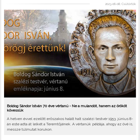
2023-06-08, Csütörtök
Boldog Sándor István 70 éve vértanú - Ne a mulandót, hanem az örököt
kövessük
A hetven évvel ezelőtt erőszakos halált halt szalézi testvér 1953. június 8-
án este adta át lelkét a Teremtőjének. A vértanúk példája, ahogy az övé is,
messze túlmutat korukon.