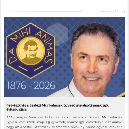
2023-05-12, Péntek
Felkészülés a Szalézi Munkatársak Egyesülete alapításának 150.
évfordulójára
2023. május 9-én kezdődött az az út, amely a Szalézi Munkatársak
Egyesületét 2026. május 9-ig vezeti, amikor 150. évfordulója lesz annak,
hogy az Apostoli Szentszék elismerte a hívők nyilvános egyesületeként.