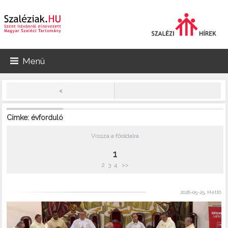
Menü
<
Címke: évforduló
Vissza a főoldalra
1
2
3
4
>>
2026-05-25, Hétfő