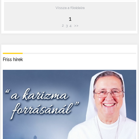
Vissza a főoldalra
1
2
3
4
>>
Friss hírek