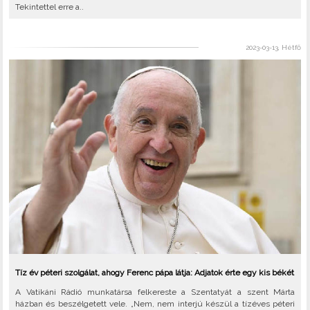
Tekintettel erre a..
2023-03-13, Hétfő
Tíz év péteri szolgálat, ahogy Ferenc pápa látja: Adjatok érte egy kis békét
A Vatikáni Rádió munkatársa felkereste a Szentatyát a szent Márta
házban és beszélgetett vele. „Nem, nem interjú készül a tízéves péteri