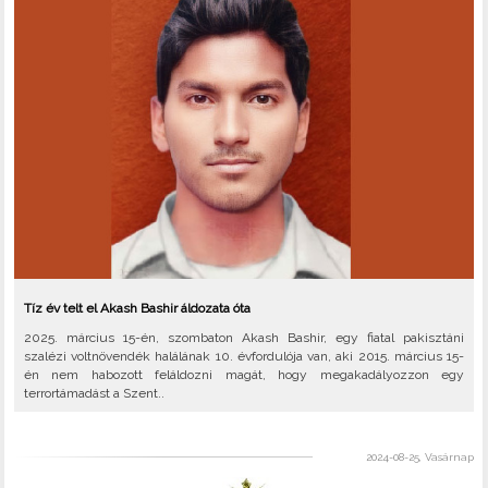
Tíz év telt el Akash Bashir áldozata óta
2025. március 15-én, szombaton Akash Bashir, egy fiatal pakisztáni
szalézi voltnövendék halálának 10. évfordulója van, aki 2015. március 15-
én nem habozott feláldozni magát, hogy megakadályozzon egy
terrortámadást a Szent..
2024-08-25, Vasárnap