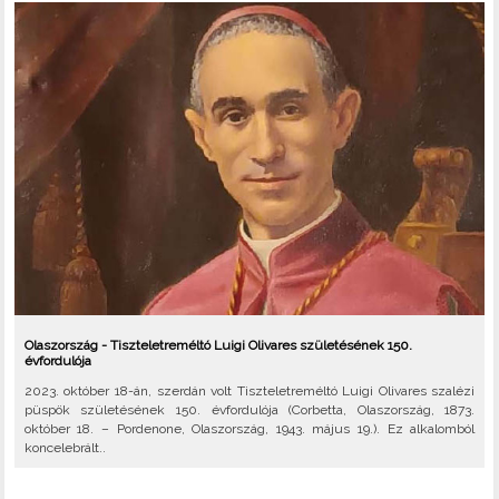
Olaszország - Tiszteletreméltó Luigi Olivares születésének 150.
évfordulója
2023. október 18-án, szerdán volt Tiszteletreméltó Luigi Olivares szalézi
püspök születésének 150. évfordulója (Corbetta, Olaszország, 1873.
október 18. – Pordenone, Olaszország, 1943. május 19.). Ez alkalomból
koncelebrált..