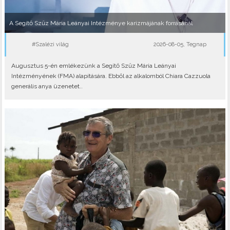
A Segítő Szűz Mária Leányai Intézménye karizmájának forrásánál
#Szalézi világ
2026-08-05, Tegnap
Augusztus 5-én emlékezünk a Segítő Szűz Mária Leányai
Intézményének (FMA) alapítására. Ebből az alkalomból Chiara Cazzuola
generális anya üzenetet..