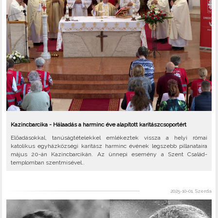
Kazincbarcika - Hálaadás a harminc éve alapított karitászcsoportért
Előadásokkal, tanúságtételekkel emlékeztek vissza a helyi római
katolikus egyházközségi karitász harminc évének legszebb pillanataira
május 20-án Kazincbarcikán. Az ünnepi esemény a Szent Család-
templomban szentmisével..
2025-10-01, Szerda