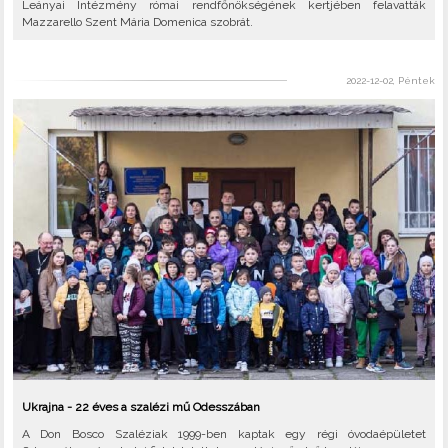
Leányai Intézmény római rendfőnökségének kertjében felavatták
Mazzarello Szent Mária Domenica szobrát.
2022-12-02, Péntek
Ukrajna - 22 éves a szalézi mű Odesszában
A Don Bosco Szaléziak 1999-ben kaptak egy régi óvodaépületet