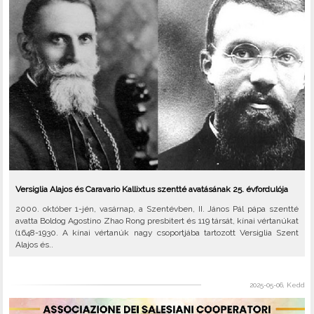
Versiglia Alajos és Caravario Kallixtus szentté avatásának 25. évfordulója
2000. október 1-jén, vasárnap, a Szentévben, II. János Pál pápa szentté
avatta Boldog Agostino Zhao Rong presbitert és 119 társát, kínai vértanúkat
(1648-1930. A kínai vértanúk nagy csoportjába tartozott Versiglia Szent
Alajos és..
2025-05-06, Kedd