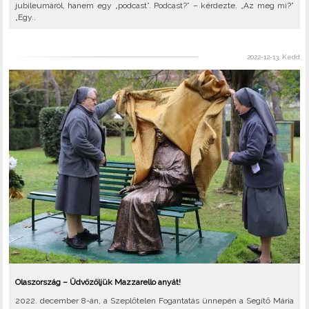
jubileumáról, hanem egy „podcast”. Podcast?” – kérdezte. „Az meg mi?”
„Egy..
2022-12-13, Kedd
Olaszország – Üdvözöljük Mazzarello anyát!
2022. december 8-án, a Szeplőtelen Fogantatás ünnepén a Segítő Mária