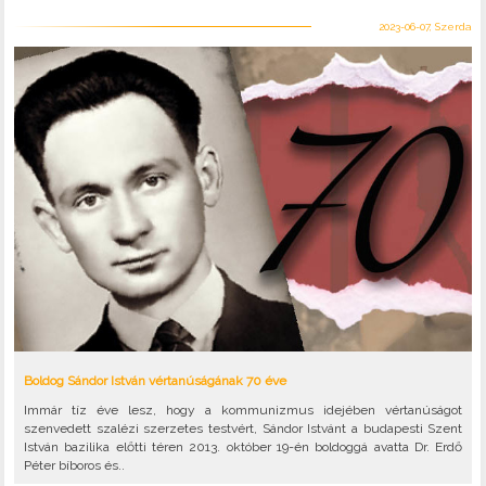
2023-06-07, Szerda
Boldog Sándor István vértanúságának 70 éve
Immár tíz éve lesz, hogy a kommunizmus idejében vértanúságot
szenvedett szalézi szerzetes testvért, Sándor Istvánt a budapesti Szent
István bazilika előtti téren 2013. október 19-én boldoggá avatta Dr. Erdő
Péter bíboros és..