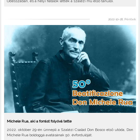
Odesszában, és a helyi fiatalok lettek a szalézi mű első tanulói.
2022-10-28, Péntek
Michele Rua, aki a forrást folyóvá tette
2022. október 29-én ünnepli a Szalézi Család Don Bosco első utóda, Don
Michele Rua boldoggá avatásának 50. évfordulóját.