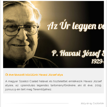
Öt éve távozott közülünk Havasi József atya
A magyar Szalézi Család hálával és tisztelettel emlékezik Havasi József
atyára, az újraindulás legendás tartományfőnökére, aki öt éve, 2019.
június 5-én tért meg Teremtőjéhez.
2023-10-19, Csütörtök