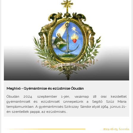
Meghívó - Gyémántmise és ezüstmise Óbudán
Óbudán 2024. szeptember 1-jén, vasárnap 18 órai kezdettel
gyémántmisét és ezüstmisét ünnepelünk a Segítő Szűz Mária
templomunkban. A gyémántmisés Szikszay Sándor atyát 1964. június 21-
én szentelték pappá, az ezüstmisés..
2024-06-05, Szerda