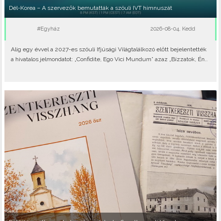
Dél-Korea – A szervezők bemutatták a szöuli IVT himnuszát
#Egyház
2026-08-04, Kedd
Alig egy évvel a 2027-es szöuli Ifjúsági Világtalálkozó előtt bejelentették
a hivatalos jelmondatot: „Confidite, Ego Vici Mundum” azaz „Bízzatok, Én..