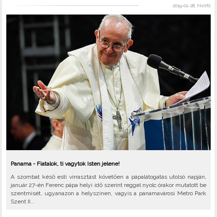
2019-01-28, Hétfő
Panama - Fiatalok, ti vagytok Isten jelene!
A szombat késő esti virrasztást követően a pápalátogatás utolsó napján,
január 27-én Ferenc pápa helyi idő szerint reggel nyolc órakor mutatott be
szentmisét, ugyanazon a helyszínen, vagyis a panamavárosi Metro Park
Szent II...