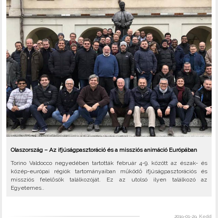
Olaszország – Az ifjúságpasztoráció és a missziós animáció Európában
Torino Valdocco negyedében tartották február 4-9. között az észak- és
közép-európai régiók tartományaiban működő ifjúságpasztorációs és
missziós felelősök találkozóját. Ez az utolsó ilyen találkozó az
Egyetemes..
2019-01-29, Kedd