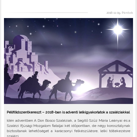
2018-11-09, Péntek
Péliföldszentkereszt – 2018-ban is adventi lelkigyakorlatok a szaléziakkal
Idén adventben A Don Bosco Szaléziak, a Segítő Szűz Mária Leányai és a
Szalézi Ifjúsági Mozgalom fiataljai két időpontban, de négy korosztálynak
biztosítanak lehetőséget a karácsonyi felkészülésre, lelki töltekezésre
szalézi..