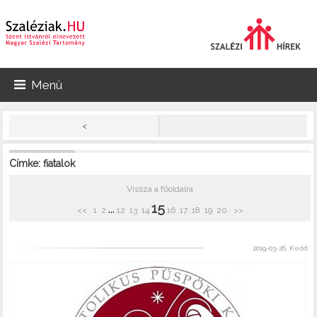
Menü
<
Címke: fiatalok
Vissza a főoldalra
15
...
<<
1
2
12
13
14
16
17
18
19
20
>>
2019-03-26, Kedd