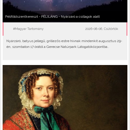
Péliföldszentkereszt - PÉLILÁNG - Nyárzáró a csillagok alatt
#Magyar Tartomány
2026-08-06, Csütörtök
Nyárzáró, batyus jellegű, grillezős estre hívnak mindenkit augusztus 29-
én, szombaton 17 órától a Gerecse Natúrpark Látogatóközpontba..