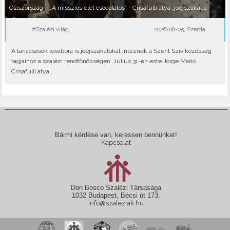
Olaszország – „A missziós élet csodálatos” - Crisafulli atya „jóéjszakátja”
#Szalézi világ
2026-08-05, Szerda
A tanácsosok továbbra is jóéjszakátokat intéznek a Szent Szív közösség
tagjaihoz a szalézi rendfőnökségen. Július 31-én este Jorge Mario
Crisafulli atya,..
Bármi kérdése van, keressen bennünket!
Kapcsolat
Don Bosco Szalézi Társasága
1032 Budapest, Bécsi út 173.
info@szaleziak.hu