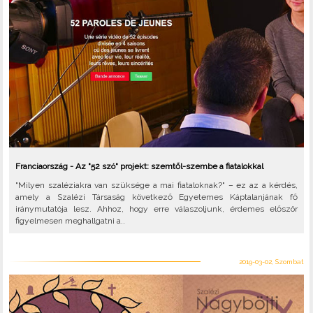
Franciaország - Az "52 szó" projekt: szemtől-szembe a fiatalokkal
"Milyen szaléziakra van szüksége a mai fiataloknak?" – ez az a kérdés,
amely a Szalézi Társaság következő Egyetemes Káptalanjának fő
iránymutatója lesz. Ahhoz, hogy erre válaszoljunk, érdemes először
figyelmesen meghallgatni a..
2019-03-02, Szombat