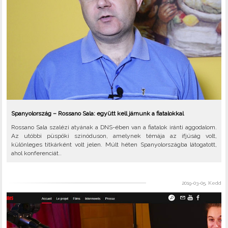
Spanyolország – Rossano Sala: együtt kell járnunk a fiatalokkal
Rossano Sala szalézi atyának a DNS-ében van a fiatalok iránti aggodalom.
Az utóbbi püspöki szinóduson, amelynek témája az ifjúság volt,
különleges titkárként volt jelen. Múlt héten Spanyolországba látogatott,
ahol konferenciát..
2019-03-05, Kedd