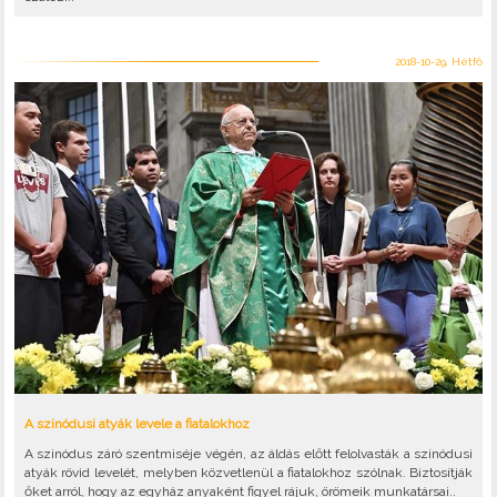
2018-10-29, Hétfő
A szinódusi atyák levele a fiatalokhoz
A szinódus záró szentmiséje végén, az áldás előtt felolvasták a szinódusi
atyák rövid levelét, melyben közvetlenül a fiatalokhoz szólnak. Biztosítják
őket arról, hogy az egyház anyaként figyel rájuk, örömeik munkatársai..