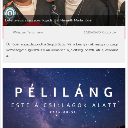
Letette első szerzetesi fogadalmát Németh Márta nővér
#Magyar Tartomány
2026-08-06, Csütörtök
Új nővérrel gazdagodott a Segítő Szűz Mária Leányainak magyarországi
közössége: augusztus 6-án Rómában, a jelöltség, posztulátus, valamint
a..