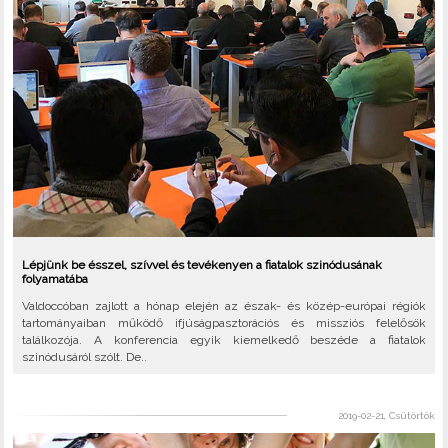
Lépjünk be ésszel, szívvel és tevékenyen a fiatalok szinódusának
folyamatába
Valdoccóban zajlott a hónap elején az észak- és közép-európai régiók
tartományaiban működő ifjúságpasztorációs és missziós felelősök
találkozója. A konferencia egyik kiemelkedő beszéde a fiatalok
szinódusáról szólt. De..
2019-02-21, Csütörtök