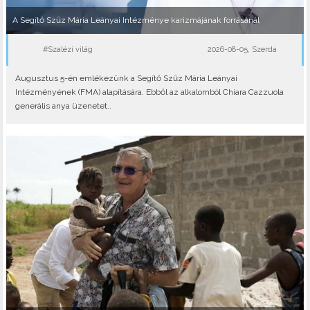
A Segítő Szűz Mária Leányai Intézménye karizmájának forrásánál
#Szalézi világ
2026-08-05, Szerda
Augusztus 5-én emlékezünk a Segítő Szűz Mária Leányai
Intézményének (FMA) alapítására. Ebből az alkalomból Chiara Cazzuola
generális anya üzenetet..