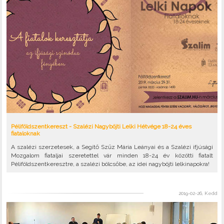
Péliföldszentkereszt - Szalézi Nagyböjti Lelki Hétvége 18-24 éves
fiataloknak
A szalézi szerzetesek, a Segítő Szűz Mária Leányai és a Szalézi ifjúsági
Mozgalom fiataljai szeretettel vár minden 18-24 év közötti fiatalt
Péliföldszentkeresztre, a szalézi bölcsőbe, az idei nagyböjti lelkinapokra!
2019-02-26, Kedd