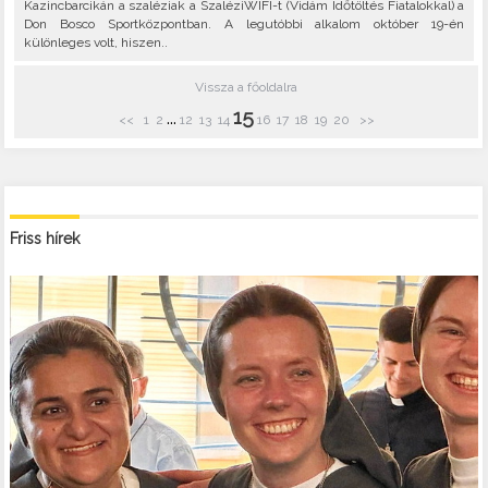
Kazincbarcikán a szaléziak a SzaléziWIFI-t (Vidám Időtöltés Fiatalokkal) a
Don Bosco Sportközpontban. A legutóbbi alkalom október 19-én
különleges volt, hiszen..
Vissza a főoldalra
15
...
<<
1
2
12
13
14
16
17
18
19
20
>>
Friss hírek