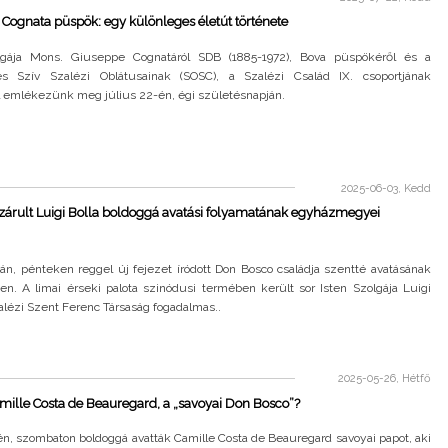
Cognata püspök: egy különleges életút története
lgája Mons. Giuseppe Cognatáról SDB (1885-1972), Bova püspökéről és a
s Szív Szalézi Oblátusainak (SOSC), a Szalézi Család IX. csoportjának
ól emlékezünk meg július 22-én, égi születésnapján.
2025-06-03, Kedd
zárult Luigi Bolla boldoggá avatási folyamatának egyházmegyei
án, pénteken reggel új fejezet íródott Don Bosco családja szentté avatásának
en. A limai érseki palota szinódusi termében került sor Isten Szolgája Luigi
zalézi Szent Ferenc Társaság fogadalmas..
2025-05-26, Hétfő
amille Costa de Beauregard, a „savoyai Don Bosco”?
n, szombaton boldoggá avatták Camille Costa de Beauregard savoyai papot, aki