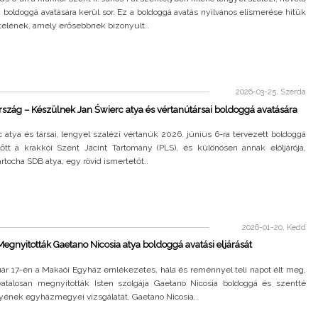
 boldoggá avatására kerül sor. Ez a boldoggá avatás nyilvános elismerése hitük
telének, amely erősebbnek bizonyult..
2026-03-25, Szerda
szág – Készülnek Jan Świerc atya és vértanútársai boldoggá avatására
 atya és társai, lengyel szalézi vértanúk 2026. június 6-ra tervezett boldoggá
lőtt a krakkói Szent Jácint Tartomány (PLS), és különösen annak elöljárója,
rtocha SDB atya, egy rövid ismertetőt..
2026-01-20, Kedd
egnyitották Gaetano Nicosia atya boldoggá avatási eljárását
uár 17-én a Makaói Egyház emlékezetes, hála és reménnyel teli napot élt meg,
vatalosan megnyitották Isten szolgája Gaetano Nicosia boldoggá és szentté
yének egyházmegyei vizsgálatát. Gaetano Nicosia..