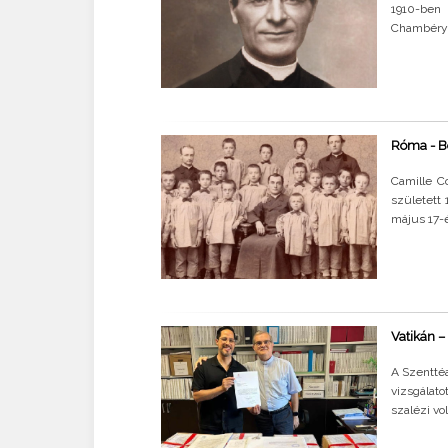
1910-ben 
Chambéryb
Róma - Bo
Camille C
született 
május 17-
Vatikán –
A Szentté
vizsgálato
szalézi v