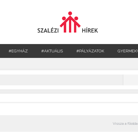
#EGYHÁZ
#AKTUÁLIS
#PÁLYÁZATOK
GYERMEK
Vissza a főolda