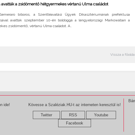
 avatták a zsidómentő hétgyermekes vértanú Ulma családot
Semeraro bíboros, a Szenttéavatási Ügyek Dikasztériumának prefektusa
ásával avatták szeptember 10-én boldoggá a lengyelországi Markowában a
kes zsidómentő, vértanú Ulma családot. A..
Vissza a főolda
Bár
n ide!
Kövesse a Szaléziak.HU-t az interneten keresztül is!
Twitter
RSS
Youtube
Facebook