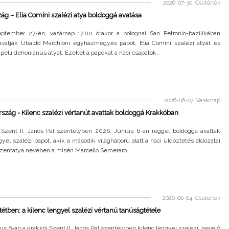
2026-07-30, Csütörtök
ág – Elia Comini szalézi atya boldoggá avatása
ptember 27-én, vasárnap 17.00 órakor a bolognai San Petronio-bazilikában
avatják Ubaldo Marchioni egyházmegyés papot, Elia Comini szalézi atyát és
pelli dehoniánus atyát. Ezeket a papokat a náci csapatok..
2026-06-07, Vasárnap
szág - Kilenc szalézi vértanút avattak boldoggá Krakkóban
 Szent II. János Pál szentélyben 2026. Június 6-án reggel boldoggá avattak
gyel szalézi papot, akik a második világháború alatt a náci üldöztetés áldozatai
Szentatya nevében a misén Marcello Semeraro..
2026-06-04, Csütörtök
tétben: a kilenc lengyel szalézi vértanú tanúságtétele
us 6-án a krakkói Szent II. János Pál szentélyben kilenc lengyel szalézi, nevelő