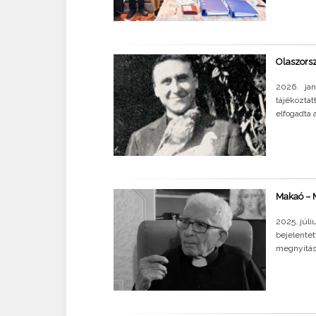
Olaszorsz
2026. jan
tájékozta
elfogadta 
Makaó – M
2025. júl
bejelente
megnyitását