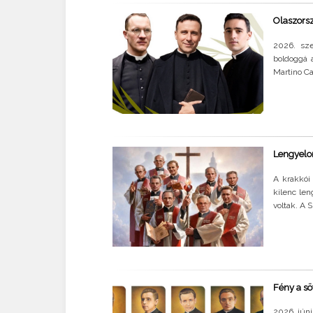
Olaszorsz
2026. sze
boldoggá 
Martino Ca
Lengyelor
A krakkói
kilenc len
voltak. A 
Fény a sö
2026. júni