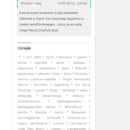
#Szalézi világ
2026-08-05, Szerda
A tanácsosok továbbra is jóéjszakátokat
intéznek a Szent Szív közösség tagjaihoz a
szalézi rendfőnökségen. Július 31-én este
Jorge Mario Crisafulli atya,..
Címkék
•
•
•
•
•
•
•
1%
28EK
29.EK
adomány
advent
•
•
•
•
Afrika
ajándék
akció
alapítás
•
•
•
•
alapítvány
Albertfalva
áldás
áldozat
•
•
•
•
•
alkalmazás
állandó
állás
álom
Amerika
•
Amoris Laetitia-családév
Ángel Fernández
•
•
•
Artime
animátor
Argentína
Ars Sacra
•
•
•
•
•
Fesztivál
avatás
Ázsia
beiktatás
béke
•
•
•
betegség
bevándorlók
bíboros
•
•
bicentenárium
boldoggáavatás
•
•
boldoggáavatási eljárás
BoscoFeszt
•
•
•
•
börtön
Brazília
búcsú
Budapest
•
•
•
bűnmegelőzés
bűvészet
Centenárium
•
•
•
cigány pasztoráció
cirkusz
Clarisseum
•
•
•
Colle Don Bosco
család
csapatépítés