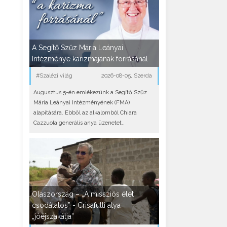
A Segítő Szűz Mária Leányai
Intézménye karizmájának forrásánál
#Szalézi világ
2026-08-05, Szerda
Augusztus 5-én emlékezünk a Segítő Szűz
Mária Leányai Intézményének (FMA)
alapítására. Ebből az alkalomból Chiara
Cazzuola generális anya üzenetet..
Olaszország – „A missziós élet
csodálatos” - Crisafulli atya
„jóéjszakátja”