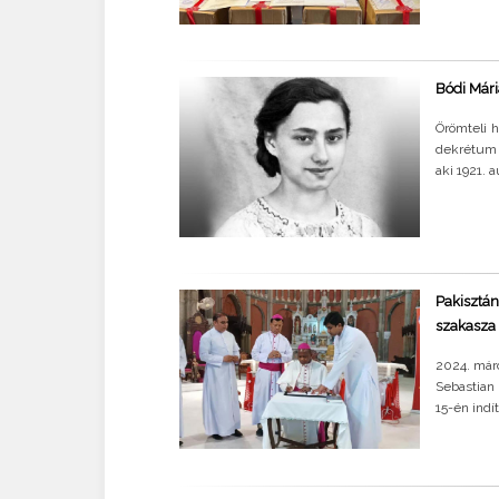
Bódi Mári
Örömteli 
dekrétum k
aki 1921. 
Pakisztá
szakasza
2024. márc
Sebastian 
15-én indí