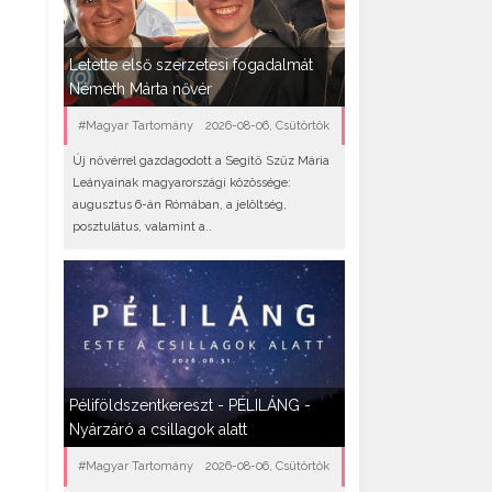
Letette első szerzetesi fogadalmát
Németh Márta nővér
#Magyar Tartomány
2026-08-06, Csütörtök
Új nővérrel gazdagodott a Segítő Szűz Mária
Leányainak magyarországi közössége:
augusztus 6-án Rómában, a jelöltség,
posztulátus, valamint a..
Péliföldszentkereszt - PÉLILÁNG -
Nyárzáró a csillagok alatt
#Magyar Tartomány
2026-08-06, Csütörtök