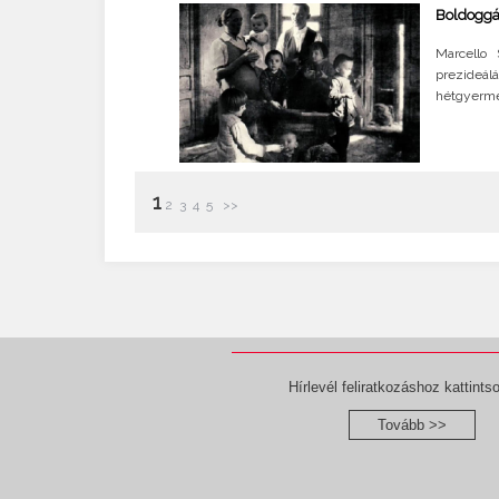
Boldoggá
Marcello 
prezideál
hétgyerme
1
2
3
4
5
>>
Hírlevél feliratkozáshoz kattintso
Tovább >>