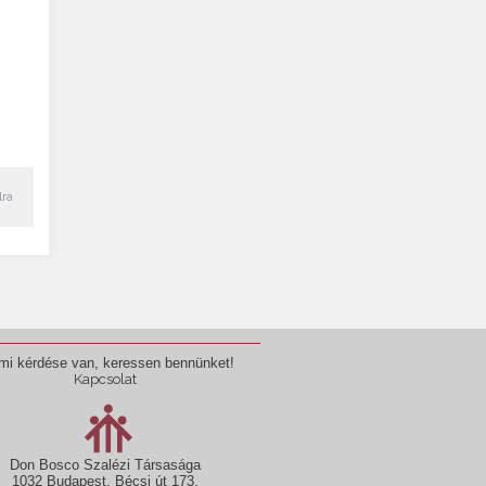
lra
mi kérdése van, keressen bennünket!
Kapcsolat
Don Bosco Szalézi Társasága
1032 Budapest, Bécsi út 173.