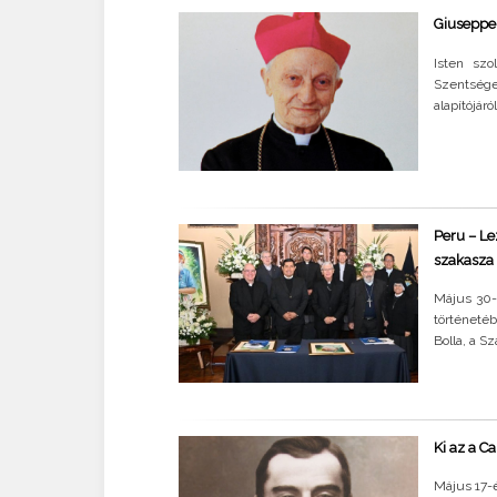
Giuseppe 
Isten szo
Szentsége
alapítójár
Peru – Le
szakasza
Május 30-
történetéb
Bolla, a S
Ki az a C
Május 17-é