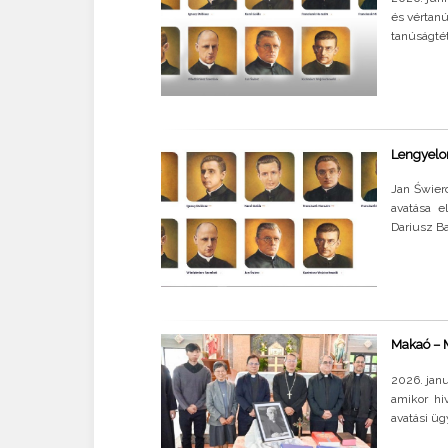
és vértanú
tanúságté
Lengyelor
Jan Świerc
avatása e
Dariusz Ba
Makaó – M
2026. jan
amikor hi
avatási üg