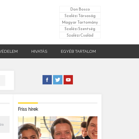
Don Bosco
Szalézi Társaság
Magyar Tartomány
Szalézi Szentség
Szalézi Család
VÉDELEM
HIVATÁS
EGYÉB TARTALOM
Friss hírek
lra