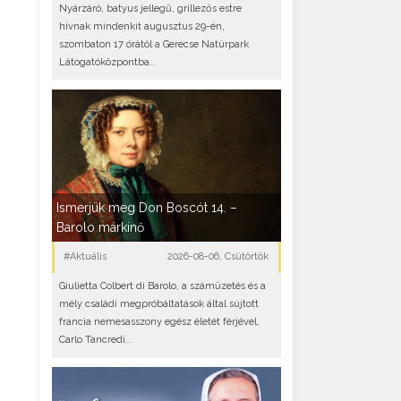
Nyárzáró, batyus jellegű, grillezős estre
hívnak mindenkit augusztus 29-én,
szombaton 17 órától a Gerecse Natúrpark
Látogatóközpontba..
Ismerjük meg Don Boscót 14. –
Barolo márkinő
#Aktuális
2026-08-06, Csütörtök
Giulietta Colbert di Barolo, a száműzetés és a
mély családi megpróbáltatások által sújtott
francia nemesasszony egész életét férjével,
Carlo Tancredi..