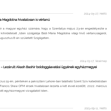
2024-05-27, Hétfő
a Magdolna hivatalosan is vértanú
hír a magyar egyház számára, hogy a Szentatya május 23-án engedélyezte a
ihirdetését „Isten szolgálója Bódi Mária Magdolna világi hívő vértanúságáról,
augusztus 8-án született Szigligeten..
2024-03-17, Vasárnap
n – Lezárult Akash Bashir boldoggáavatási ügyének egyházmegyei
ius 15-én, pénteken a pakisztáni Lahore-ban található Szent Szív katedrálisban
Francis Shaw OFM érsek hivatalosan lezárta a két évvel ezelőtt, 2022. március
tott egyházmegyei vizsgálatot Isten..
2023-09-11, Hétfő