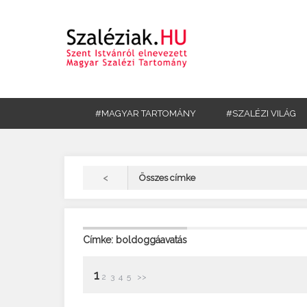
#MAGYAR TARTOMÁNY
#SZALÉZI VILÁG
<
Összes címke
Címke: boldoggáavatás
1
2
3
4
5
>>