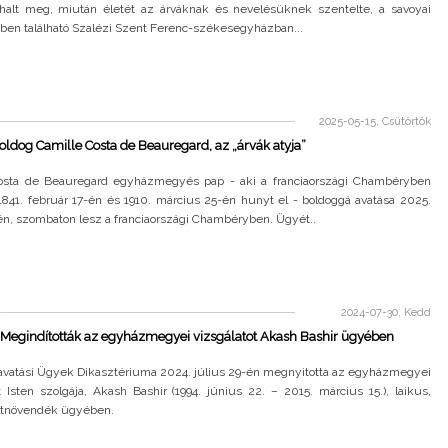
halt meg, miután életét az árváknak és nevelésüknek szentelte, a savoyai
en található Szalézi Szent Ferenc-székesegyházban...
2025-05-15, Csütörtök
ldog Camille Costa de Beauregard, az „árvák atyja”
osta de Beauregard egyházmegyés pap - aki a franciaországi Chambéryben
1841. február 17-én és 1910. március 25-én hunyt el - boldoggá avatása 2025.
én, szombaton lesz a franciaországi Chambéryben. Ügyét..
2024-07-30, Kedd
 Megindították az egyházmegyei vizsgálatot Akash Bashir ügyében
avatási Ügyek Dikasztériuma 2024. július 29-én megnyitotta az egyházmegyei
t Isten szolgája, Akash Bashir (1994. június 22. – 2015. március 15.), laikus,
oltnövendék ügyében.