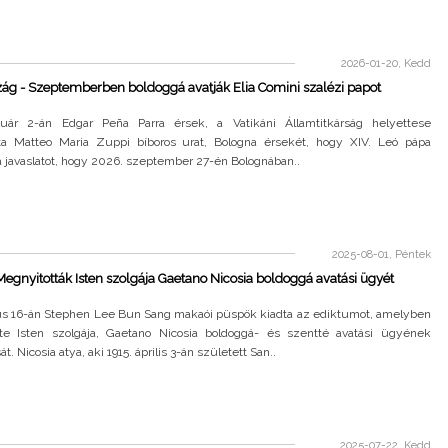
2026-01-20, Kedd
ág - Szeptemberben boldoggá avatják Elia Comini szalézi papot
uár 2-án Edgar Peña Parra érsek, a Vatikáni Államtitkárság helyettese
tta Matteo Maria Zuppi bíboros urat, Bologna érsekét, hogy XIV. Leó pápa
a javaslatot, hogy 2026. szeptember 27-én Bolognában..
2025-08-01, Péntek
egnyitották Isten szolgája Gaetano Nicosia boldoggá avatási ügyét
ius 16-án Stephen Lee Bun Sang makaói püspök kiadta az ediktumot, amelyben
tte Isten szolgája, Gaetano Nicosia boldoggá- és szentté avatási ügyének
. Nicosia atya, aki 1915. április 3-án született San..
2025-07-22, Kedd