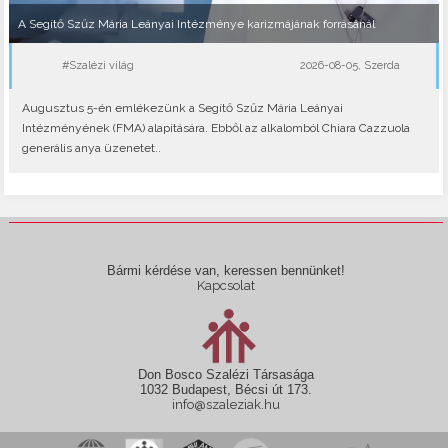
A Segítő Szűz Mária Leányai Intézménye karizmájának forrásánál
#Szalézi világ
2026-08-05, Szerda
Augusztus 5-én emlékezünk a Segítő Szűz Mária Leányai
Intézményének (FMA) alapítására. Ebből az alkalomból Chiara Cazzuola
generális anya üzenetet..
Bármi kérdése van, keressen bennünket!
Kapcsolat
Don Bosco Szalézi Társasága
1032 Budapest, Bécsi út 173.
info@szaleziak.hu