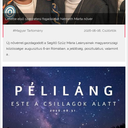
Letette első szerzetesi fogadalmát Németh Márta nővér
#Magyar Tartomány
2026-08-06, Csütörtök
Új nővérrel gazdagodott a Segítő Szűz Mária Leányainak magyarországi
közössége: augusztus 6-án Rómában, a jelöltség, posztulátus, valamint
a..