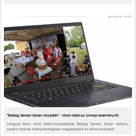
2022-06-06, Hétfő
"Boldog Sándor István visszatér" - rövid videó az ünnepi eseményről
Lengyel Ákos rövid videó-összeállítása Boldog Sándor István vértanú,
szalézi testvér ereklyetartójának megáldásáról és elhelyezéséről.