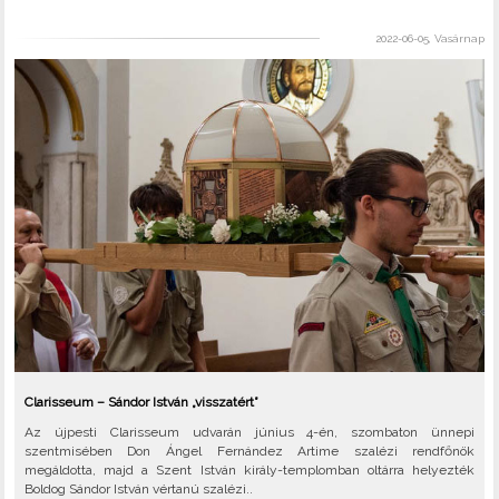
2022-06-05, Vasárnap
Clarisseum – Sándor István „visszatért”
Az újpesti Clarisseum udvarán június 4-én, szombaton ünnepi
szentmisében Don Ángel Fernández Artime szalézi rendfőnök
megáldotta, majd a Szent István király-templomban oltárra helyezték
Boldog Sándor István vértanú szalézi..