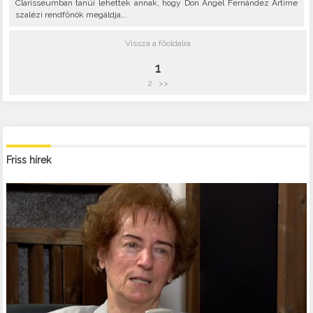
Clarisseumban tanúi lehettek annak, hogy Don Ángel Fernández Artime
szalézi rendfőnök megáldja,..
Vissza a főoldalra
1
2
>>
Friss hírek