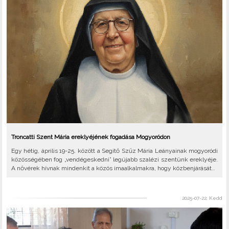
Troncatti Szent Mária ereklyéjének fogadása Mogyoródon
Egy hétig, április 19-25. között a Segítő Szűz Mária Leányainak mogyoródi
közösségében fog „vendégeskedni” legújabb szalézi szentünk ereklyéje.
A nővérek hívnak mindenkit a közös imaalkalmakra, hogy közbenjárását..
2025-07-22, Kedd