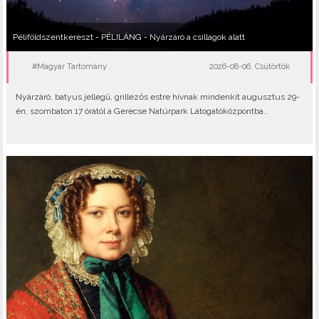
Péliföldszentkereszt - PÉLILÁNG - Nyárzáró a csillagok alatt
#Magyar Tartomány
2026-08-06, Csütörtök
Nyárzáró, batyus jellegű, grillezős estre hívnak mindenkit augusztus 29-
én, szombaton 17 órától a Gerecse Natúrpark Látogatóközpontba..