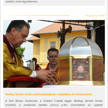
szalézi rend egyetemes..
2022-05-23, Hétfő
Boldog Sándor István ereklyetartójának megáldása és elhelyezése
A Don Bosco Szaléziak, a Szalézi Család tagjai, Boldog Sándor István
tisztelői, a szaléziak barátai június 4-én, szombaton az újpesti