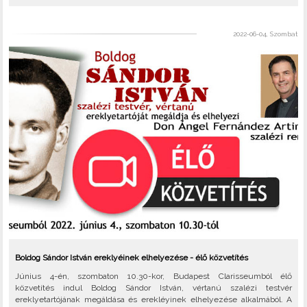
2022-06-04, Szombat
Boldog Sándor István ereklyéinek elhelyezése - élő közvetítés
Június 4-én, szombaton 10.30-kor, Budapest Clarisseumból élő
közvetítés indul Boldog Sándor István, vértanú szalézi testvér
ereklyetartójának megáldása és erekléyinek elhelyezése alkalmából. A