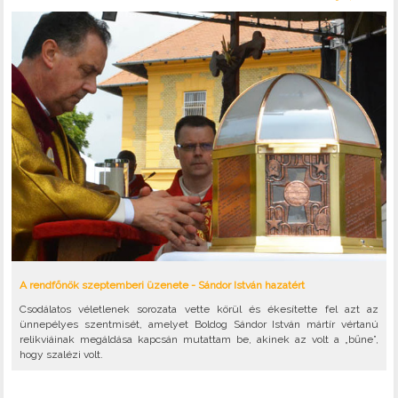
A rendfőnök szeptemberi üzenete - Sándor István hazatért
Csodálatos véletlenek sorozata vette körül és ékesítette fel azt az
ünnepélyes szentmisét, amelyet Boldog Sándor István mártír vértanú
relikviáinak megáldása kapcsán mutattam be, akinek az volt a „bűne”,
hogy szalézi volt.