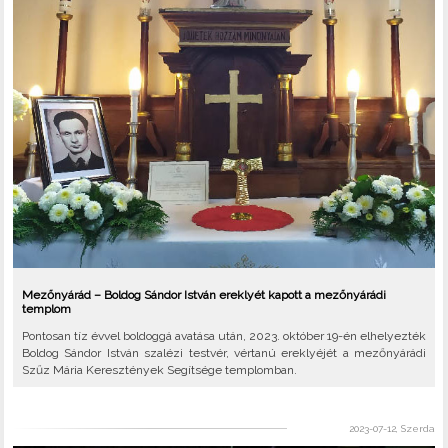
Mezőnyárád – Boldog Sándor István ereklyét kapott a mezőnyárádi
templom
Pontosan tíz évvel boldoggá avatása után, 2023. október 19-én elhelyezték
Boldog Sándor István szalézi testvér, vértanú ereklyéjét a mezőnyárádi
Szűz Mária Keresztények Segítsége templomban.
2023-07-12, Szerda