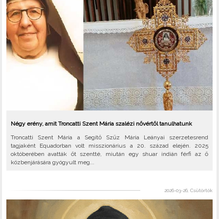
Négy erény, amit Troncatti Szent Mária szalézi nővértől tanulhatunk
Troncatti Szent Mária a Segítő Szűz Mária Leányai szerzetesrend
tagjaként Equadorban volt misszionárius a 20. század elején. 2025
októberében avatták őt szentté, miután egy shuar indián férfi az ő
közbenjárására gyógyult meg...
2026-03-26, Csütörtök