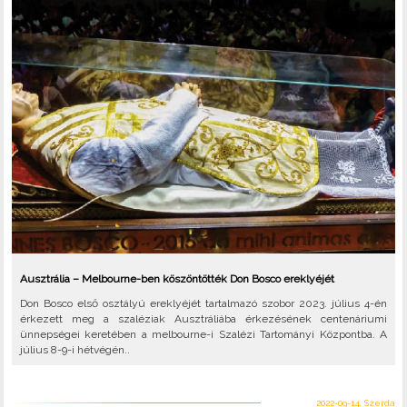
Ausztrália – Melbourne-ben köszöntötték Don Bosco ereklyéjét
Don Bosco első osztályú ereklyéjét tartalmazó szobor 2023. július 4-én
érkezett meg a szaléziak Ausztráliába érkezésének centenáriumi
ünnepségei keretében a melbourne-i Szalézi Tartományi Központba. A
július 8-9-i hétvégén..
2022-09-14, Szerda