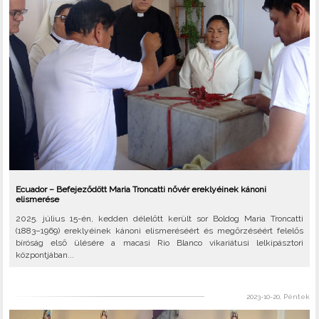
Ecuador – Befejeződött Maria Troncatti nővér ereklyéinek kánoni
elismerése
2025. július 15-én, kedden délelőtt került sor Boldog Maria Troncatti
(1883–1969) ereklyéinek kánoni elismeréséért és megőrzéséért felelős
bíróság első ülésére a macasi Rio Blanco vikariátusi lelkipásztori
központjában...
2023-10-20, Péntek