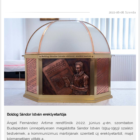
2022-06-08, Szerda
Boldog Sándor István ereklyetartója
Ángel Fernández Artime rendfőnök 2022. június 4-én, szombaton
Budapesten ünnepélyesen megáldotta Sándor István (1914-1953) szalézi
testvérnek, a kommunizmus mártírjának szentelt új ereklyetartót; majd
körmenetben vitték a..