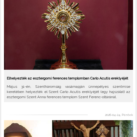
Elhelyezték az esztergomi ferences templomban Carlo Acutis ereklyéjét
Május 31-én, Szentháromság vasárnapján ünnepélyes szentmise
keretében helyezték el Szent Carlo Acutis ereklyéjét (egy hajszálat) az
esztergomi Szent Anna ferences templom Szent Ferenc-oltáránál.
2026-04-24, Péntek