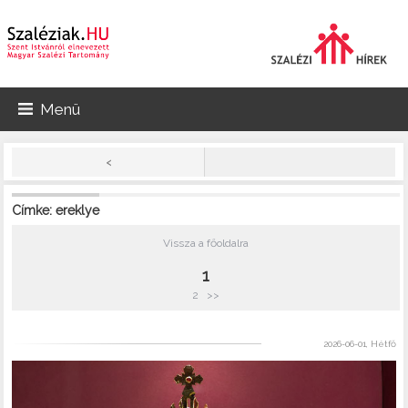
Menü
<
Címke: ereklye
Vissza a főoldalra
1
2
>>
2026-06-01, Hétfő