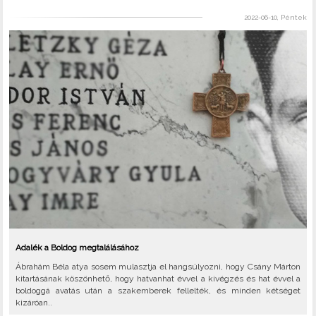
2022-06-10, Péntek
Adalék a Boldog megtalálásához
Ábrahám Béla atya sosem mulasztja el hangsúlyozni, hogy Csány Márton
kitartásának köszönhető, hogy hatvanhat évvel a kivégzés és hat évvel a
boldoggá avatás után a szakemberek fellelték, és minden kétséget
kizáróan..