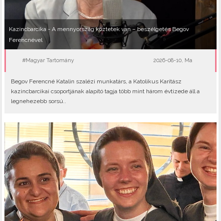
Kazincbarcika - A mennyország köztetek van – beszélgetés Begov
Ferencnével
#Magyar Tartomány
2026-08-10, Ma
Begov Ferencné Katalin szalézi munkatárs, a Katolikus Karitász
kazincbarcikai csoportjának alapító tagja több mint három évtizede áll a
legnehezebb sorsú..