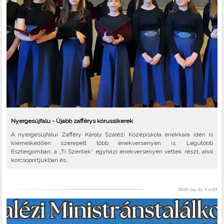
Nyergesújfalu - Újabb zafférys kórussikerek
A nyergesújfalui Zafféry Károly Szalézi Középiskola énekkara idén is
kiemelkedően szerepelt több énekversenyen is. Legutóbb
Esztergomban, a „Ti Szentek” egyházi énekversenyen vettek részt, ahol
korcsoportjukban és..
2026-04-21, Kedd