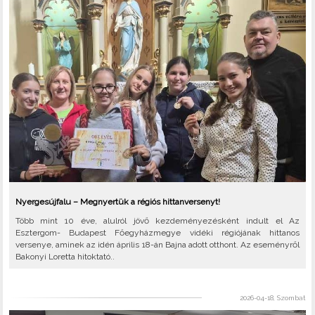
Nyergesújfalu – Megnyertük a régiós hittanversenyt!
Több mint 10 éve, alulról jövő kezdeményezésként indult el Az
Esztergom- Budapest Főegyházmegye vidéki régiójának hittanos
versenye, aminek az idén április 18-án Bajna adott otthont. Az eseményről
Bakonyi Loretta hitoktató..
2026-04-18, Szombat