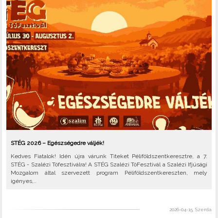
STÉG 2026 – Egészségedre váljék!
Kedves Fiatalok! Idén újra várunk Titeket Péliföldszentkeresztre, a 7.
STÉG - Szalézi Tófesztiválra! A STÉG Szalézi TóFesztivál a Szalézi Ifjúsági
Mozgalom által szervezett program Péliföldszentkereszten, mely
igényes,..
2026-04-15, Szerda