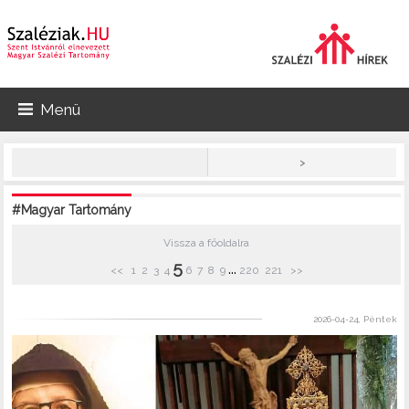
Menü
>
#Magyar Tartomány
Vissza a főoldalra
5
...
<<
1
2
3
4
6
7
8
9
220
221
>>
2026-04-24, Péntek