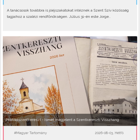
A tanácsosok továbbra is jóéjszakátokat intéznek a Szent Szív közösség
tagjaihoz a szalézi rendfőnökségen. Július 31-én este Jorge..
Péliföldszentkereszt - Ismét megjelent a Szentkereszti Visszhang
#Magyar Tartomány
2026-08-03, Hétfő