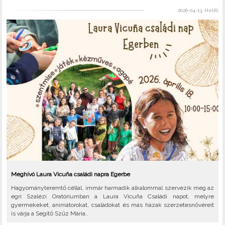
2026-04-13, Hétfő
Meghívó Laura Vicuña családi napra Egerbe
Hagyományteremtő céllal, immár harmadik alkalommal szervezik meg az
egri Szalézi Oratóriumban a Laura Vicuña Családi napot, melyre
gyermekeket, animátorokat, családokat és más házak szerzetesnővéreit
is várja a Segítő Szűz Mária..