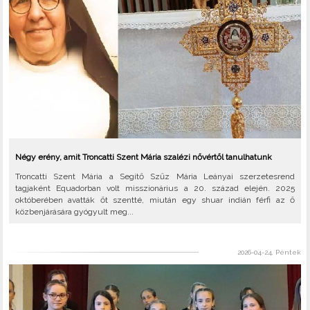
Négy erény, amit Troncatti Szent Mária szalézi nővértől tanulhatunk
Troncatti Szent Mária a Segítő Szűz Mária Leányai szerzetesrend
tagjaként Equadorban volt misszionárius a 20. század elején. 2025
októberében avatták őt szentté, miután egy shuar indián férfi az ő
közbenjárására gyógyult meg...
2026-04-24, Péntek