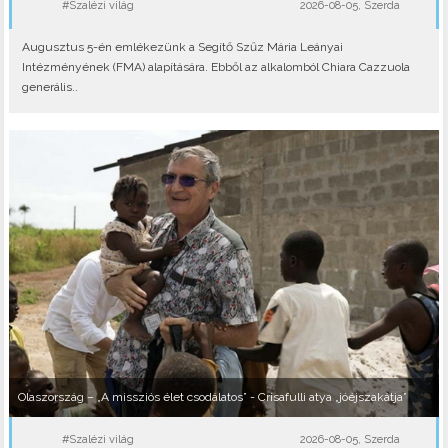
#Szalézi világ
2026-08-05, Szerda
Augusztus 5-én emlékezünk a Segítő Szűz Mária Leányai
Intézményének (FMA) alapítására. Ebből az alkalomból Chiara Cazzuola
generális..
Olaszország – „A missziós élet csodálatos” - Crisafulli atya „jóéjszakátja”
#Szalézi világ
2026-08-05, Szerda