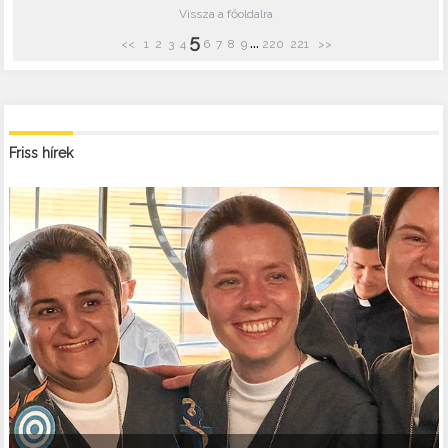
Vissza a főoldalra
5
...
<<
1
2
3
4
6
7
8
9
220
221
>>
Friss hírek