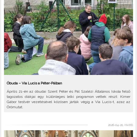
Óbuda – Via Lucis a Péter-Pálban
Április 21-én az óbudai Szent Péter és Pál Szalézi Általános Iskola felső
tagozatos diákjai egy különleges lelki programon vettek részt: Kirner
Gábor testvér vezetésével közösen járták végig a Via Lucis-t, azaz az
Örömutat.
2026-04-20, Hétfő