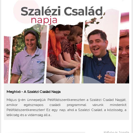
Meghívó - A Szalézi Család Napja
Május 9-én ünnepeljük Péliföldszentkereszten a Szalézi Család Napját,
amikor egésznapos családi programmal várunk mindenkit
Péliföldszentkereszten! Ez egy nap, ahol a Szalézi Család, a közösség, a
lelkiség és a vidámság áll a..
2026-04-15, Szerda