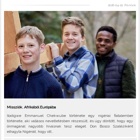
2026-04-10, Péntek
Missziók. Afrikából Európába
Ilodigwe Emmanuel Chekwube története egy nigériai fiatalember
története, aki vallásos neveltetésben részesült, és úgy döntött, hogy egy
önmagánál nagyobb hívásnak tesz eleget. Don Bosco Szaléziként
elhagyta Nigériát, hogy ott..