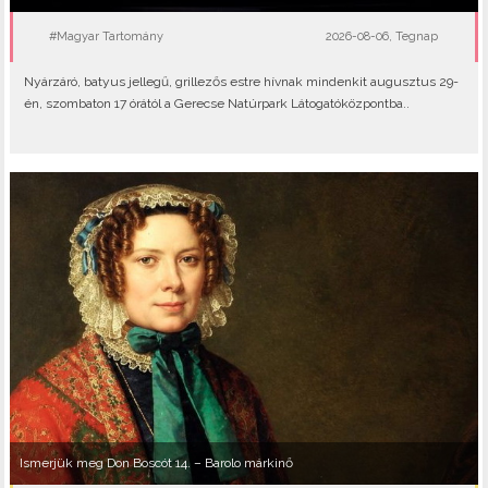
#Magyar Tartomány
2026-08-06, Tegnap
Nyárzáró, batyus jellegű, grillezős estre hívnak mindenkit augusztus 29-
én, szombaton 17 órától a Gerecse Natúrpark Látogatóközpontba..
Ismerjük meg Don Boscót 14. – Barolo márkinő