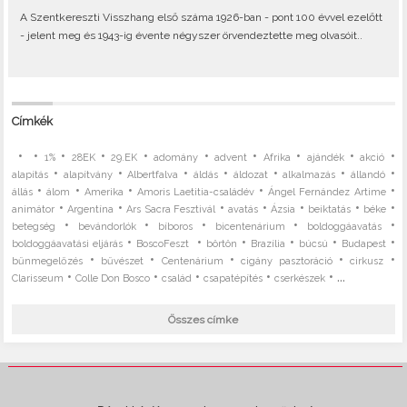
A Szentkereszti Visszhang első száma 1926-ban - pont 100 évvel ezelőtt
- jelent meg és 1943-ig évente négyszer örvendeztette meg olvasóit..
Címkék
•
•
•
•
•
•
•
•
•
•
1%
28EK
29.EK
adomány
advent
Afrika
ajándék
akció
•
•
•
•
•
•
•
alapítás
alapítvány
Albertfalva
áldás
áldozat
alkalmazás
állandó
•
•
•
•
•
állás
álom
Amerika
Amoris Laetitia-családév
Ángel Fernández Artime
•
•
•
•
•
•
•
animátor
Argentína
Ars Sacra Fesztivál
avatás
Ázsia
beiktatás
béke
•
•
•
•
•
betegség
bevándorlók
bíboros
bicentenárium
boldoggáavatás
•
•
•
•
•
•
boldoggáavatási eljárás
BoscoFeszt
börtön
Brazília
búcsú
Budapest
•
•
•
•
•
bűnmegelőzés
bűvészet
Centenárium
cigány pasztoráció
cirkusz
•
•
•
•
• ...
Clarisseum
Colle Don Bosco
család
csapatépítés
cserkészek
Összes címke