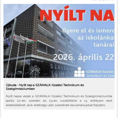
Újbuda - Nyílt nap a SZÁMALK-Szalézi Technikum és
Szakgimnáziumban
Nyílt napra várják a SZÁMALK-Szalézi Technikum és Szakgimnáziumba
április 22-én, szerdán és 23-án, csütörtökön a 13. évfolyam iránt
érdeklődőket, akik érettségi után szeretnék tanulmányaikat folytatni.