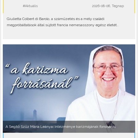
#Aktuális
2026-08-06, Tegnap
Giulietta Colbert di Barolo, a száműzetés és a mély családi
megpróbáltatások által sújtott francia nemesasszony egész életét..
A Segítő Szűz Mária Leányai Intézménye karizmájának forrásánál