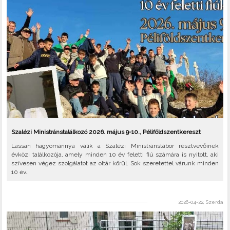
Szalézi Ministránstalálkozó 2026. május 9-10., Péliföldszentkereszt
Lassan hagyománnyá válik a Szalézi Ministránstábor résztvevőinek
évközi találkozója, amely minden 10 év feletti fiú számára is nyitott, aki
szívesen végez szolgálatot az oltár körül. Sok szeretettel várunk minden
10 év..
2026-04-22, Szerda