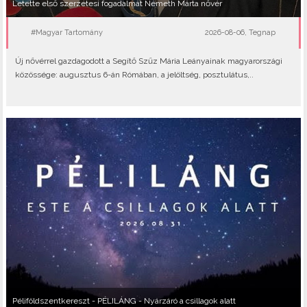
Letette első szerzetesi fogadalmát Németh Márta nővér
#Magyar Tartomány
2026-08-06, Tegnap
Új nővérrel gazdagodott a Segítő Szűz Mária Leányainak magyarországi
közössége: augusztus 6-án Rómában, a jelöltség, posztulátus,..
Péliföldszentkereszt - PÉLILÁNG - Nyárzáró a csillagok alatt