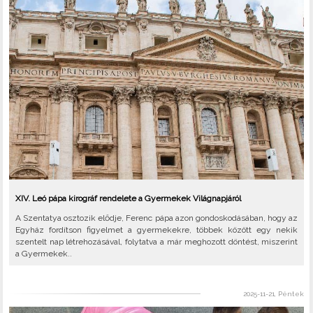
XIV. Leó pápa kirográf rendelete a Gyermekek Világnapjáról
A Szentatya osztozik elődje, Ferenc pápa azon gondoskodásában, hogy az
Egyház fordítson figyelmet a gyermekekre, többek között egy nekik
szentelt nap létrehozásával, folytatva a már meghozott döntést, miszerint
a Gyermekek..
2025-11-21, Péntek