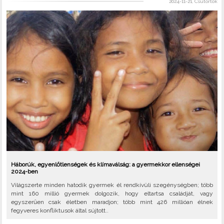
2024-11-21, Csütörtök
Háborúk, egyenlőtlenségek és klímaválság: a gyermekkor ellenségei
2024-ben
Világszerte minden hatodik gyermek él rendkívüli szegénységben; több
mint 160 millió gyermek dolgozik, hogy eltartsa családját, vagy
egyszerűen csak életben maradjon; több mint 426 millióan élnek
fegyveres konfliktusok által sújtott..