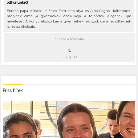
otthonunkról
Ferenc pápa előszót írt Enzo Fortunato atya és Aldo Cagnoli kötetéhez,
melynek címe „A gyermekek enciklikája. A felnőttek világának újra
nevelése”. A könyv elsősorban a gyermekeknek szól, de a felnőtteknek
is, és az ökológia..
Vissza a főoldalra
1
2
3
4
>>
Friss hírek