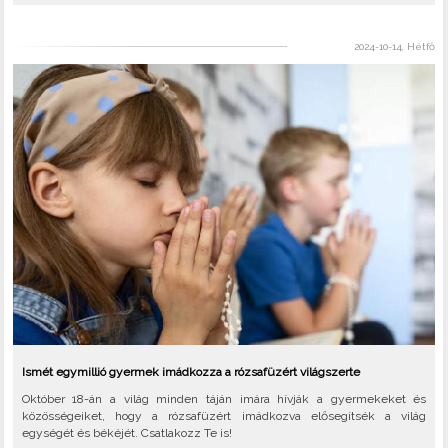
2024-10-14, Hétfő
Ismét egymillió gyermek imádkozza a rózsafüzért világszerte
Október 18-án a világ minden táján imára hívják a gyermekeket és
közösségeiket, hogy a rózsafüzért imádkozva elősegítsék a világ
egységét és békéjét. Csatlakozz Te is!