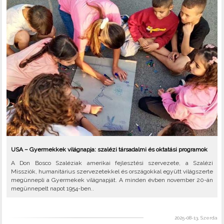
USA – Gyermekkek világnapja: szalézi társadalmi és oktatási programok
A Don Bosco Szaléziak amerikai fejlesztési szervezete, a Szalézi
Missziók, humanitárius szervezetekkel és országokkal együtt világszerte
megünnepli a Gyermekek világnapját. A minden évben november 20-án
megünnepelt napot 1954-ben..
2025-08-13, Szerda