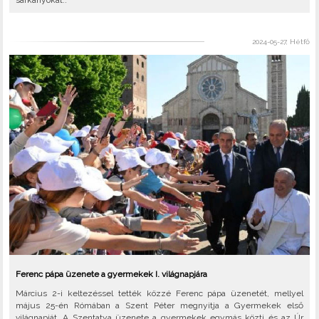
sárkányokat..
2024-05-27, Hétfő
Ferenc pápa üzenete a gyermekek I. világnapjára
Március 2-i keltezéssel tették közzé Ferenc pápa üzenetét, mellyel
május 25-én Rómában a Szent Péter megnyitja a Gyermekek első
világnapját. A Szentatya üzenete a gyermekek egymás közti és az Úr