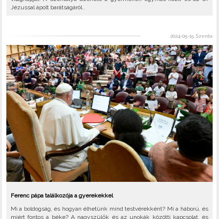
Jézussal ápolt barátságáról..
2024-05-15, Szerda
Ferenc pápa találkozója a gyerekekkel
Mi a boldogság, és hogyan élhetünk mind testvérekként? Mi a háború, és
miért fontos a béke? A nagyszülők és az unokák közötti kapcsolat, és