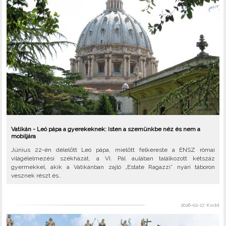
Vatikán - Leó pápa a gyerekeknek: Isten a szemünkbe néz és nem a
mobiljára
Június 22-én délelőtt Leó pápa, mielőtt felkereste a ENSZ római
világélelmezési székházát, a VI. Pál aulában találkozott kétszáz
gyermekkel, akik a Vatikánban zajló „Estate Ragazzi” nyári táboron
vesznek részt és..
2026-02-17, Kedd