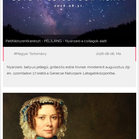
Péliföldszentkereszt - PÉLILÁNG - Nyárzáró a csillagok alatt
#Magyar Tartomány
2026-08-06, Ma
Nyárzáró, batyus jellegű, grillezős estre hívnak mindenkit augusztus 29-
én, szombaton 17 órától a Gerecse Natúrpark Látogatóközpontba..