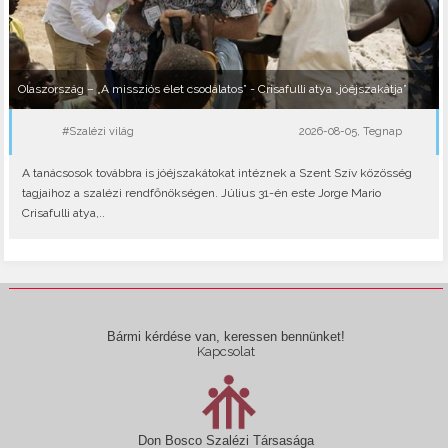
Olaszország – „A missziós élet csodálatos” - Crisafulli atya „jóéjszakátja”
#Szalézi világ
2026-08-05, Tegnap
A tanácsosok továbbra is jóéjszakátokat intéznek a Szent Szív közösség
tagjaihoz a szalézi rendfőnökségen. Július 31-én este Jorge Mario
Crisafulli atya,..
Bármi kérdése van, keressen bennünket!
Kapcsolat
Don Bosco Szalézi Társasága