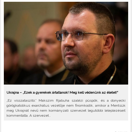
Ukrajna – „Ezek a gyerekek ártatlanok! Meg kell védenünk az életet!"
„Ez visszataszító.” Makszim Rjabuha szalézi püspök, és a donyecki
görögkatolikus exarchátus vezetője nem finomkodik, amikor a Mentsük
meg Ukrajnát nevű nem kormányzati szervezet legutóbbi leleplezéseit
kommentálta. A szervezet..