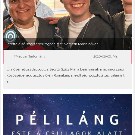
Letette első szerzetesi fogadalmát Németh Márta nővér
#Magyar Tartomány
2026-08-06, Ma
Új nővérrel gazdagodott a Segítő Szűz Mária Leányainak magyarországi
közössége: augusztus 6-án Rómában, a jelöltség, posztulátus, valamint
a..