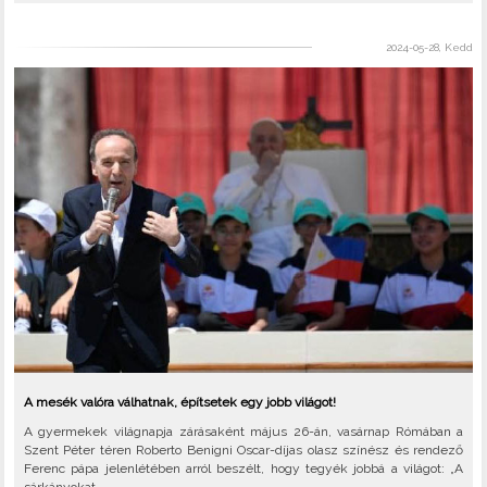
2024-05-28, Kedd
A mesék valóra válhatnak, építsetek egy jobb világot!
A gyermekek világnapja zárásaként május 26-án, vasárnap Rómában a
Szent Péter téren Roberto Benigni Oscar-díjas olasz színész és rendező
Ferenc pápa jelenlétében arról beszélt, hogy tegyék jobbá a világot: „A