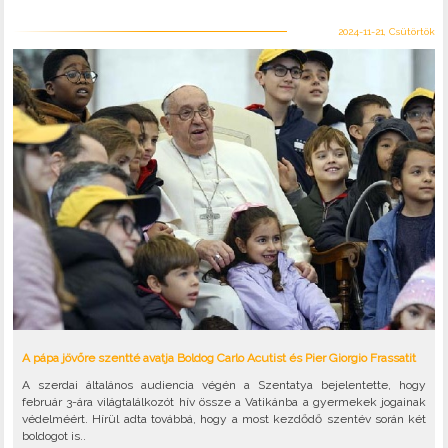
2024-11-21, Csütörtök
A pápa jövőre szentté avatja Boldog Carlo Acutist és Pier Giorgio Frassatit
A szerdai általános audiencia végén a Szentatya bejelentette, hogy
február 3-ára világtalálkozót hív össze a Vatikánba a gyermekek jogainak
védelméért. Hírül adta továbbá, hogy a most kezdődő szentév során két
boldogot is..