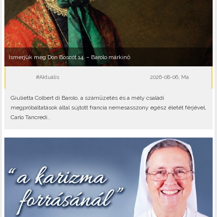
Ismerjük meg Don Boscót 14. – Barolo márkinő
#Aktuális
2026-08-06, Ma
Giulietta Colbert di Barolo, a száműzetés és a mély családi
megpróbáltatások által sújtott francia nemesasszony egész életét férjével,
Carlo Tancredi..