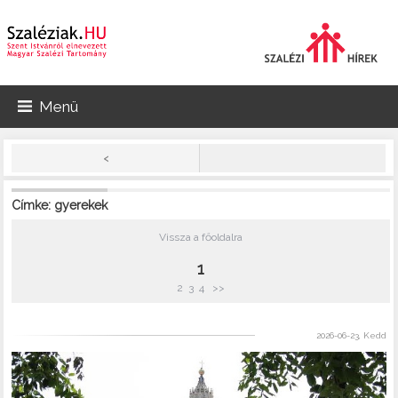
Menü
<
Címke: gyerekek
Vissza a főoldalra
1
2
3
4
>>
2026-06-23, Kedd