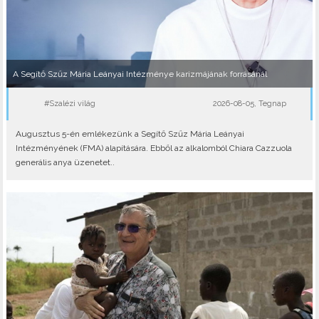
A Segítő Szűz Mária Leányai Intézménye karizmájának forrásánál
#Szalézi világ
2026-08-05, Tegnap
Augusztus 5-én emlékezünk a Segítő Szűz Mária Leányai
Intézményének (FMA) alapítására. Ebből az alkalomból Chiara Cazzuola
generális anya üzenetet..