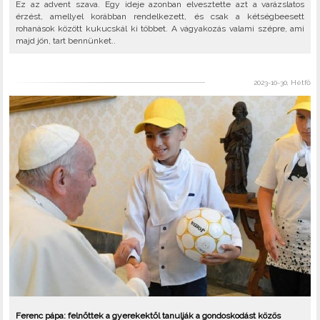
Ez az advent szava. Egy ideje azonban elvesztette azt a varázslatos
érzést, amellyel korábban rendelkezett, és csak a kétségbeesett
rohanások között kukucskál ki többet. A vágyakozás valami szépre, ami
majd jön, tart bennünket..
2023-10-30, Hétfő
Ferenc pápa: felnőttek a gyerekektől tanulják a gondoskodást közös