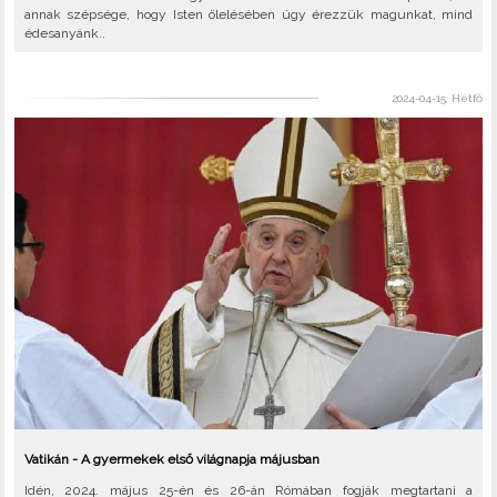
annak szépsége, hogy Isten ölelésében úgy érezzük magunkat, mind
édesanyánk..
2024-04-15, Hétfő
Vatikán - A gyermekek első világnapja májusban
Idén, 2024. május 25-én és 26-án Rómában fogják megtartani a