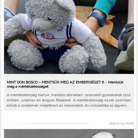
MINT DON BOSCO – MENTSÜK MEG AZ EMBERISÉGET 6. - Mentsük
meg a mértékletességet
A mértékletesség hiánya „mentális atóniában” szenvedő gyerekeket szül:
erőtlen, unalmas és langyos fiatalokat. A mértékletesség ezzel szemben
erősíti a szellemet, megfékezi az irracionálist, és visszaállítja az egyéni..
2026-07-13, Hétfő