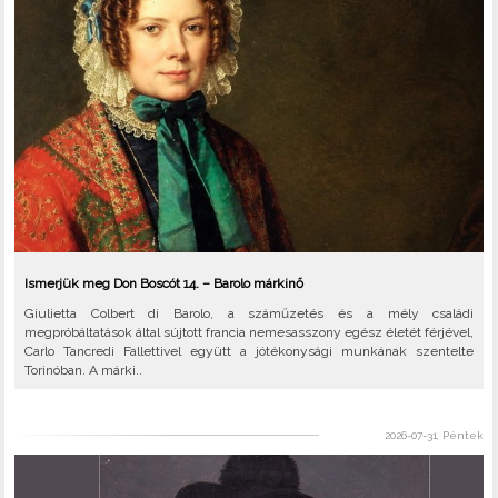
Ismerjük meg Don Boscót 14. – Barolo márkinő
Giulietta Colbert di Barolo, a száműzetés és a mély családi
megpróbáltatások által sújtott francia nemesasszony egész életét férjével,
Carlo Tancredi Fallettivel együtt a jótékonysági munkának szentelte
Torinóban. A márki..
2026-07-31, Péntek