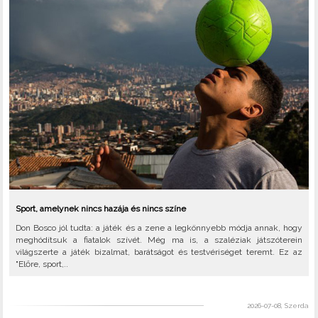
Sport, amelynek nincs hazája és nincs színe
Don Bosco jól tudta: a játék és a zene a legkönnyebb módja annak, hogy
meghódítsuk a fiatalok szívét. Még ma is, a szaléziak játszóterein
világszerte a játék bizalmat, barátságot és testvériséget teremt. Ez az
"Előre, sport,..
2026-07-08, Szerda