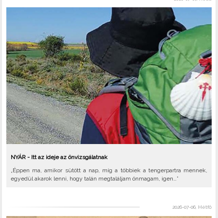
NYÁR - Itt az ideje az önvizsgálatnak
„Éppen ma, amikor sütött a nap, míg a többiek a tengerpartra mennek,
egyedül akarok lenni, hogy talán megtaláljam önmagam, igen…”
2026-07-06, Hétfő