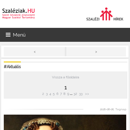
Menü
>
<
#Aktuális
Vissza a főoldalra
1
...
2
3
4
5
6
7
8
9
32
33
>>
2026-08-06, Tegnap