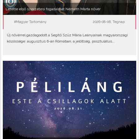
Letette első szerzetesi fogadalmát Németh Márta nővér
#Magyar Tartomány
2026-08-06, Tegnap
Új nővérrel gazdagodott a Segítő Szűz Mária Leányainak magyarországi
közössége: augusztus 6-án Rómában, a jelöltség, posztulátus,..