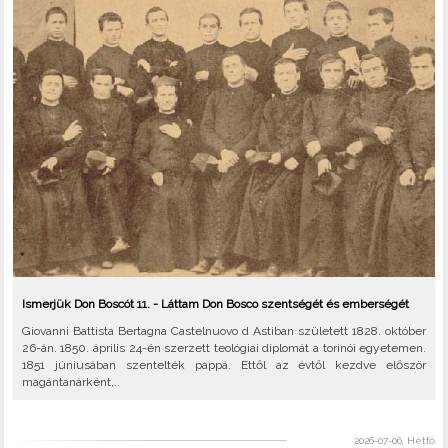
Ismerjük Don Boscót 11. - Láttam Don Bosco szentségét és emberségét
Giovanni Battista Bertagna Castelnuovo d Astiban született 1828. október
26-án. 1850. április 24-én szerzett teológiai diplomát a torinói egyetemen.
1851 júniusában szentelték pappá. Ettől az évtől kezdve először
magántanárként,..
2026-07-06, Hétfő