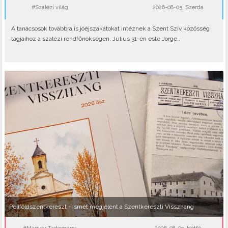
#Szalézi világ
2026-08-05, Szerda
A tanácsosok továbbra is jóéjszakátokat intéznek a Szent Szív közösség
tagjaihoz a szalézi rendfőnökségen. Július 31-én este Jorge..
Péliföldszentkereszt - Ismét megjelent a Szentkereszti Visszhang