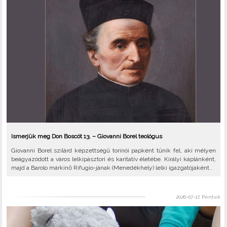
Ismerjük meg Don Boscót 13. – Giovanni Borel teológus
Giovanni Borel szilárd képzettségű torinói papként tűnik fel, aki mélyen
beágyazódott a város lelkipásztori és karitatív életébe. Királyi káplánként,
majd a Barolo márkinő Rifugio-jának (Menedékhely) lelki igazgatójaként..
2026-07-17, Péntek