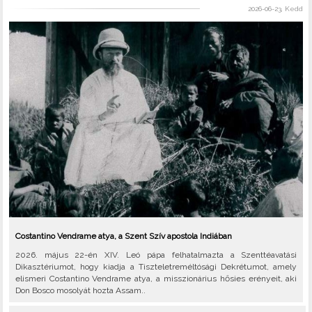
2026-06-23, Kedd
Costantino Vendrame atya, a Szent Szív apostola Indiában
2026. május 22-én XIV. Leó pápa felhatalmazta a Szenttéavatási
Dikasztériumot, hogy kiadja a Tiszteletreméltósági Dekrétumot, amely
elismeri Costantino Vendrame atya, a misszionárius hősies erényeit, aki
Don Bosco mosolyát hozta Assam..