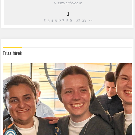
Vissza a főoldalra
1
...
2
3
4
5
6
7
8
9
32
33
>>
Friss hírek