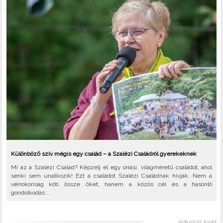
Különböző szív mégis egy család – a Szalézi Családról gyerekeknek
Mi az a Szalézi Család? Képzelj el egy óriási, világméretű családot, ahol
senki sem unatkozik! Ezt a családot Szalézi Családnak hívják. Nem a
vérrokonság köti össze őket, hanem a közös cél és a hasonló
gondolkodás:..
2026-07-07, Kedd