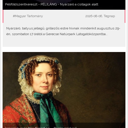
Péliföldszentkereszt - PÉLILÁNG - Nyárzáró a csillagok alatt
#Magyar Tartomány
2026-08-06, Tegnap
Nyárzáró, batyus jellegű, grillezős estre hívnak mindenkit augusztus 29-
én, szombaton 17 órától a Gerecse Natúrpark Látogatóközpontba..