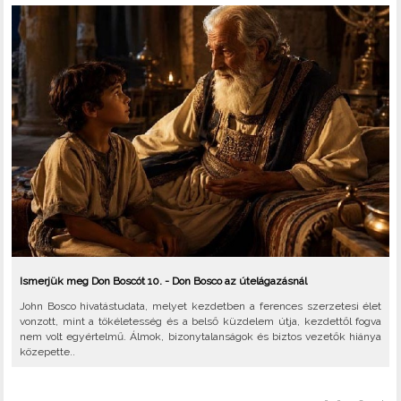
Ismerjük meg Don Boscót 10. - Don Bosco az útelágazásnál
John Bosco hivatástudata, melyet kezdetben a ferences szerzetesi élet
vonzott, mint a tökéletesség és a belső küzdelem útja, kezdettől fogva
nem volt egyértelmű. Álmok, bizonytalanságok és biztos vezetők hiánya
közepette..