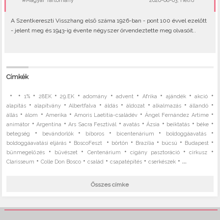
#Magyar Tartomány
2026-08-03, Hétfő
A Szentkereszti Visszhang első száma 1926-ban - pont 100 évvel ezelőtt
- jelent meg és 1943-ig évente négyszer örvendeztette meg olvasóit..
Címkék
•
•
•
•
•
•
•
•
•
•
1%
28EK
29.EK
adomány
advent
Afrika
ajándék
akció
•
•
•
•
•
•
•
alapítás
alapítvány
Albertfalva
áldás
áldozat
alkalmazás
állandó
•
•
•
•
•
állás
álom
Amerika
Amoris Laetitia-családév
Ángel Fernández Artime
•
•
•
•
•
•
•
animátor
Argentína
Ars Sacra Fesztivál
avatás
Ázsia
beiktatás
béke
•
•
•
•
•
betegség
bevándorlók
bíboros
bicentenárium
boldoggáavatás
•
•
•
•
•
•
boldoggáavatási eljárás
BoscoFeszt
börtön
Brazília
búcsú
Budapest
•
•
•
•
•
bűnmegelőzés
bűvészet
Centenárium
cigány pasztoráció
cirkusz
•
•
•
•
• ...
Clarisseum
Colle Don Bosco
család
csapatépítés
cserkészek
Összes címke