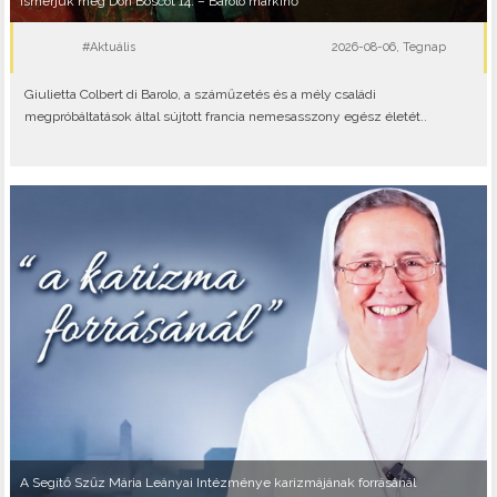
Ismerjük meg Don Boscót 14. – Barolo márkinő
#Aktuális
2026-08-06, Tegnap
Giulietta Colbert di Barolo, a száműzetés és a mély családi
megpróbáltatások által sújtott francia nemesasszony egész életét..
A Segítő Szűz Mária Leányai Intézménye karizmájának forrásánál