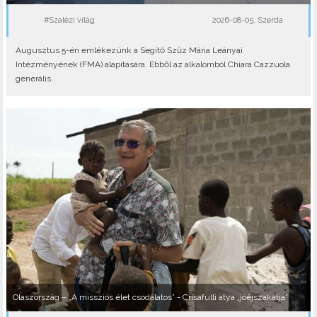
#Szalézi világ
2026-08-05, Szerda
Augusztus 5-én emlékezünk a Segítő Szűz Mária Leányai
Intézményének (FMA) alapítására. Ebből az alkalomból Chiara Cazzuola
generális..
Olaszország – „A missziós élet csodálatos” - Crisafulli atya „jóéjszakátja”