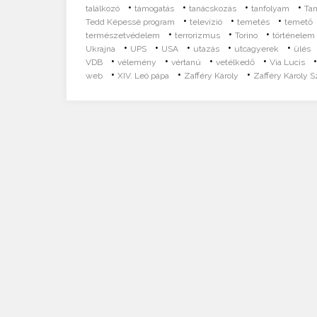
•
•
•
•
találkozó
támogatás
tanácskozás
tanfolyam
Ta
•
•
•
Tedd Képessé program
televízió
temetés
temető
•
•
•
természetvédelem
terrorizmus
Torino
történelem
•
•
•
•
•
Ukrajna
UPS
USA
utazás
utcagyerek
ülés
•
•
•
•
VDB
vélemény
vértanú
vetélkedő
Via Lucis
•
•
•
web
XIV. Leó pápa
Zafféry Károly
Zafféry Károly S