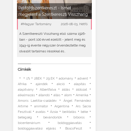
Péliföldszentkereszt - Ismét
megjelent a Szentkereszti Visszhang
#Magyar Tartomány
2026-08-03, Hétfő
A Szentkereszti Visszhang első száma 1926-
ban - pont 100 évvel ezelőtt - jelent meg és
1943-ig évente négyszer örvendeztette meg
olvasóit tartalmas írásokkal és..
Címkék
•
•
•
•
•
•
•
1%
28EK
29.EK
adomány
advent
•
•
•
•
Afrika
ajándék
akció
alapítás
•
•
•
•
alapítvány
Albertfalva
áldás
áldozat
•
•
•
•
•
alkalmazás
állandó
állás
álom
Amerika
•
Amoris Laetitia-családév
Ángel Fernández
•
•
•
Artime
animátor
Argentína
Ars Sacra
•
•
•
•
•
Fesztivál
avatás
Ázsia
beiktatás
béke
•
•
•
betegség
bevándorlók
bíboros
•
•
bicentenárium
boldoggáavatás
•
•
boldoggáavatási eljárás
BoscoFeszt