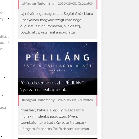
#Magyar Tartomány
2026-08-06, Csütörtök
rk
Új nővérrel gazdagodott a Segítő Szűz Mária
•
ny
Leányainak magyarországi közössége:
augusztus 6-án Rómában, a jelöltség,
posztulátus, valamint a novíciátus..
olikus
•
lás
p-
•
Péliföldszentkereszt - PÉLILÁNG -
Nyárzáró a csillagok alatt
•
#Magyar Tartomány
2026-08-06, Csütörtök
lézi
Nyárzáró, batyus jellegű, grillezős estre
hívnak mindenkit augusztus 29-én,
szombaton 17 órától a Gerecse Natúrpark
Látogatóközpontba Péliföldszentkereszten...
•