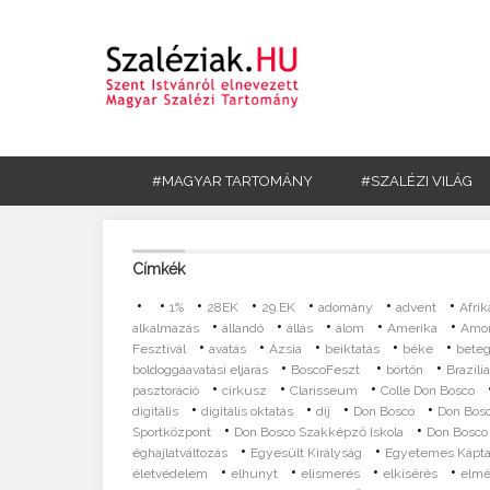
#MAGYAR TARTOMÁNY
#SZALÉZI VILÁG
Címkék
•
•
•
•
•
•
•
1%
28EK
29.EK
adomány
advent
Afrik
•
•
•
•
•
alkalmazás
állandó
állás
álom
Amerika
Amor
•
•
•
•
•
Fesztivál
avatás
Ázsia
beiktatás
béke
bete
•
•
•
boldoggáavatási eljárás
BoscoFeszt
börtön
Brazíli
•
•
•
pasztoráció
cirkusz
Clarisseum
Colle Don Bosco
•
•
•
•
digitális
digitális oktatás
díj
Don Bosco
Don Bosc
•
•
Sportközpont
Don Bosco Szakképző Iskola
Don Bosco 
•
•
éghajlatváltozás
Egyesült Királyság
Egyetemes Kápta
•
•
•
•
életvédelem
elhunyt
elismerés
elkísérés
elmé