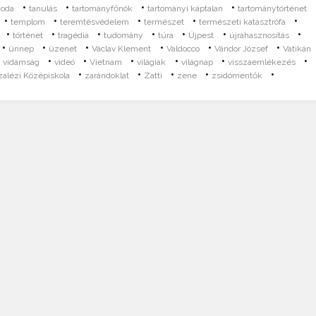
•
•
•
•
noda
tanulás
tartományfőnök
tartományi káptalan
tartománytörténet
•
•
•
•
•
templom
teremtésvédelem
természet
természeti katasztrófa
•
•
•
•
•
•
•
történet
tragédia
tudomány
túra
Újpest
újrahasznosítás
•
•
•
•
•
•
ünnep
üzenet
Václav Klement
Valdocco
Vándor József
Vatikán
•
•
•
•
•
•
•
vidámság
videó
Vietnam
világiak
világnap
visszaemlékezés
•
•
•
•
•
zalézi Középiskola
zarándoklat
Zatti
zene
zsidómentők