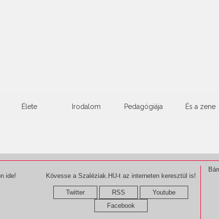
Élete
Irodalom
Pedagógiája
És a zene
Bár
n ide!
Kövesse a Szaléziak.HU-t az interneten keresztül is!
Twitter
RSS
Youtube
Facebook