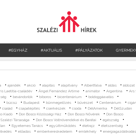
#EGYHÁZ
#AKTUÁLIS
#PÁLYÁZATOK
GYERMEK
•
•
•
•
•
•
•
a
ajándék
akció
alapítás
alapítvány
Albertfalva
áldás
áldozat
•
•
•
•
is Laetitia-családév
Ángel Fernández Artime
animátor
Argentína
Ars 
•
•
•
•
•
gség
bevándorlók
bíboros
bicentenárium
boldoggáavatás
•
•
•
•
•
•
a
búcsú
Budapest
bűnmegelőzés
bűvészet
Centenárium
cigá
•
•
•
•
•
•
család
csapatépítés
cserkészek
csoda
DélAmerika
DélSzudán
•
•
•
o Kiadó
Don Bosco Közösségi Ház
Don Bosco Nővérek
Don Bosco
•
•
•
Szalézi Társasága
Don Bosco Voltnövendékei és Barátai
egészség
•
•
•
•
•
lan
Egyetemes Tanács
együttműködés
életrajz
életszentség
•
•
•
•
lkedés
előadás
emberkereskedelem
emlékhely
energiagazdálkodá