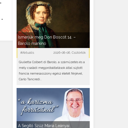
•
•
Ismerjük meg Don Boscót 14. –
Barolo márkinő
#Aktuális
2026-08-06, Csütörtök
Giulietta Colbert di Barolo, a száműzetés és a
mély családi megpróbáltatások által sújtott
francia nemesasszony egész életét férjével,
Carlo Tancredi..
A Segítő Szűz Mária Leányai