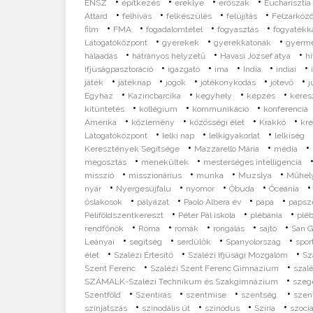
•
•
•
•
ENSZ
építkezés
ereklye
erőszak
Eucharisztia
•
•
•
•
Attard
felhívás
felkészülés
felújítás
Felzárkózó
•
•
•
•
film
FMA
fogadalomtétel
fogyasztás
fogyatékk
•
•
•
Látogatóközpont
gyerekek
gyerekkatonák
gyerm
•
•
•
hálaadás
hátrányos helyzetű
Havasi József atya
hi
•
•
•
•
•
ifjúságpasztoráció
igazgató
ima
India
indiai
•
•
•
•
•
játék
játéknap
jogok
jótékonykodás
jótevő
j
•
•
•
•
Egyház
Kazincbarcika
kegyhely
képzés
keres
•
•
•
kitüntetés
kollégium
kommunikáció
konferencia
•
•
•
•
Amerika
közlemény
közösségi élet
Krakkó
kre
•
•
•
Látogatóközpont
lelki nap
lelkigyakorlat
lelkiség
•
•
•
Keresztények Segítsége
Mazzarello Mária
média
•
•
megosztás
menekültek
mesterséges intelligencia
•
•
•
•
misszió
misszionárius
munka
Muzslya
Műhely
•
•
•
•
nyár
Nyergesújfalu
nyomor
Óbuda
Óceánia
•
•
•
•
őslakosok
pályázat
Paolo Albera év
pápa
papsz
•
•
•
Péliföldszentkereszt
Péter Pál iskola
plébánia
pléb
•
•
•
•
•
rendfőnök
Róma
romák
rongálás
sajtó
San G
•
•
•
•
Leányai
segítség
serdülők
Spanyolország
spor
•
•
•
élet
Szalézi Értesítő
Szalézi Ifjúsági Mozgalom
Sz
•
•
Szent Ferenc
Szalézi Szent Ferenc Gimnázium
szal
•
SZÁMALK-Szalézi Technikum és Szakgimnázium
szeg
•
•
•
•
Szentföld
Szentírás
szentmise
szentség
szen
•
•
•
•
színjátszás
szinodális út
szinódus
Szíria
szociá