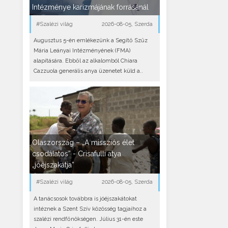
Intézménye karizmájának forrásánál
#Szalézi világ
2026-08-05, Szerda
Augusztus 5-én emlékezünk a Segítő Szűz
Mária Leányai Intézményének (FMA)
alapítására. Ebből az alkalomból Chiara
Cazzuola generális anya üzenetet küld a..
Olaszország – „A missziós élet
csodálatos” - Crisafulli atya
„jóéjszakátja”
#Szalézi világ
2026-08-05, Szerda
A tanácsosok továbbra is jóéjszakátokat
intéznek a Szent Szív közösség tagjaihoz a
szalézi rendfőnökségen. Július 31-én este