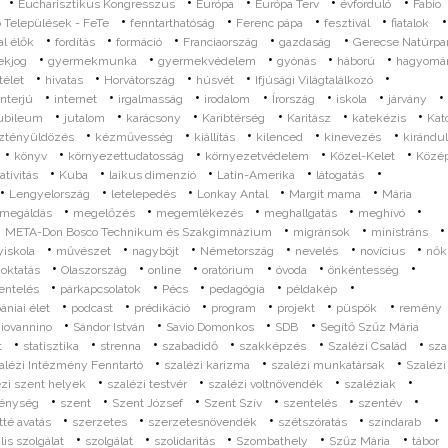
•
•
•
•
•
Eucharisztikus Kongresszus
Európa
Európa Terv
évforduló
Fabio
•
•
•
•
•
 Települések - FeTe
fenntarthatóság
Ferenc pápa
fesztivál
fiatalok
•
•
•
•
•
al élők
fordítás
formáció
Franciaország
gazdaság
Gerecse Natúrpa
•
•
•
•
•
ekjog
gyermekmunka
gyermekvédelem
gyónás
háború
hagyomá
•
•
•
•
•
télet
hivatas
Horvátország
húsvét
Ifjúsági Világtalálkozó
•
•
•
•
•
•
•
interjú
internet
irgalmasság
irodalom
Írország
iskola
járvány
•
•
•
•
•
•
ubileum
jutalom
karácsony
Karibtérség
Karitász
katekézis
Kat
•
•
•
•
•
ztényüldözés
kézművesség
kiállítás
kilenced
kinevezés
kirándu
•
•
•
•
•
könyv
környezettudatosság
környezetvédelem
Közel-Kelet
Közé
•
•
•
•
•
ativitás
Kuba
laikus dimenzió
Latin-Amerika
látogatás
•
•
•
•
•
Lengyelország
letelepedés
Lonkay Antal
Margit mama
Mária
•
•
•
•
•
megáldás
megelőzés
megemlékezés
meghallgatás
meghívó
•
•
•
•
META-Don Bosco Technikum és Szakgimnázium
migránsok
ministráns
•
•
•
•
•
•
iskola
művészet
nagyböjt
Németország
nevelés
novícius
nők
•
•
•
•
•
•
•
oktatás
Olaszország
online
oratórium
óvoda
önkéntesség
•
•
•
•
•
entelés
párkapcsolatok
Pécs
pedagógia
példakép
•
•
•
•
•
•
ániai élet
podcast
prédikáció
program
projekt
püspök
remény
•
•
•
•
iovannino
Sándor István
Savio Domonkos
SDB
Segítő Szűz Mária
•
•
•
•
•
•
t
statisztika
strenna
szabadidő
szakképzés
Szalézi Család
sza
•
•
•
alézi Intézmény Fenntartó
szalézi karizma
szalézi munkatársak
Szalézi
•
•
•
•
ézi szent helyek
szalézi testvér
szalézi voltnövendék
szaléziak
•
•
•
•
•
•
énység
szent
Szent József
Szent Szív
szentelés
szentév
•
•
•
•
•
tté avatás
szerzetes
szerzetesnövendék
szétszóratás
színdarab
•
•
•
•
•
lis szolgálat
szolgálat
szolidaritás
Szombathely
Szűz Mária
tábor