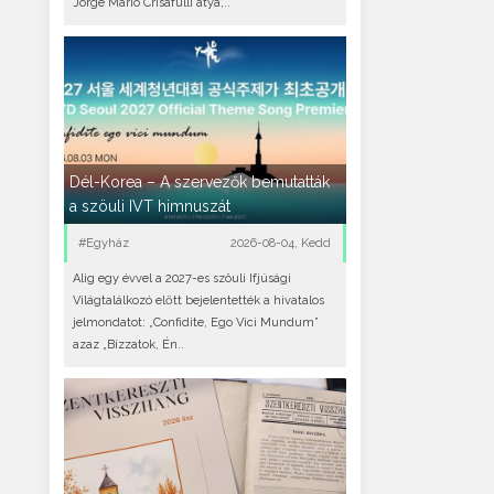
Jorge Mario Crisafulli atya,..
Dél-Korea – A szervezők bemutatták
a szöuli IVT himnuszát
#Egyház
2026-08-04, Kedd
Alig egy évvel a 2027-es szöuli Ifjúsági
Világtalálkozó előtt bejelentették a hivatalos
jelmondatot: „Confidite, Ego Vici Mundum”
azaz „Bízzatok, Én..