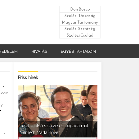
Don Bosco
Szalézi Társaság
Magyar Tartomány
Szalézi Szentség
Szalézi Család
VÉDELEM
HIVATÁS
EGYÉB TARTALOM
Friss hírek
•
Sacra
ny
•
Letette első szerzetesi fogadalmát
Németh Márta nővér
•
s