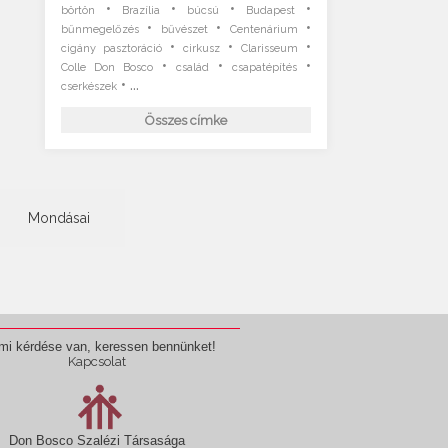
•
•
•
•
börtön
Brazília
búcsú
Budapest
•
•
•
bűnmegelőzés
bűvészet
Centenárium
•
•
•
cigány pasztoráció
cirkusz
Clarisseum
•
•
•
Colle Don Bosco
család
csapatépítés
• ...
cserkészek
Összes címke
Mondásai
mi kérdése van, keressen bennünket!
Kapcsolat
Don Bosco Szalézi Társasága